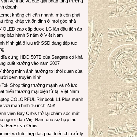
 vấn về thuế và các giải pháp tăng trưởng
inh doanh
ternet không chỉ cần nhanh, mà còn phải
ủ rộng khắp và ổn định ở mọi góc nhà
V OLED cao cấp được LG lần đầu tiên áp
ụng bảo hành 5 năm ở Việt Nam
nh hình giá ổ lưu trữ SSD đang tiếp tục
ng
 đĩa cứng HDD 50TB của Seagate có khả
ăng xuất xưởng vào năm 2027
 thông minh ảnh hưởng tới thói quen của
gười xem truyền hình
ikTok Shop tăng trưởng mạnh và nỗ lực
át triển thương mại điện tử tại Việt Nam
aptop COLORFUL Rimbook L1 Plus mạnh
 với màn hình 16 inch 2.5K
nh viện Bay Orbis trở lại chăm sóc mắt
ho người dân Việt Nam qua sự hợp tác
iữa FedEx và Orbis
rtinet và Intel hợp tác phát triển chip xử lý