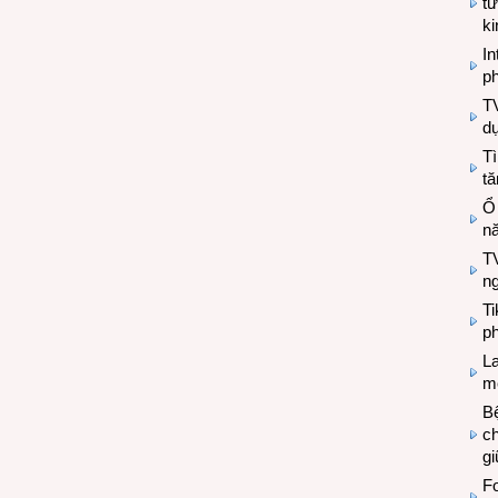
tư
k
In
ph
T
d
Tì
tă
Ổ
n
TV
n
T
ph
L
mẽ
Bệ
c
g
Fo