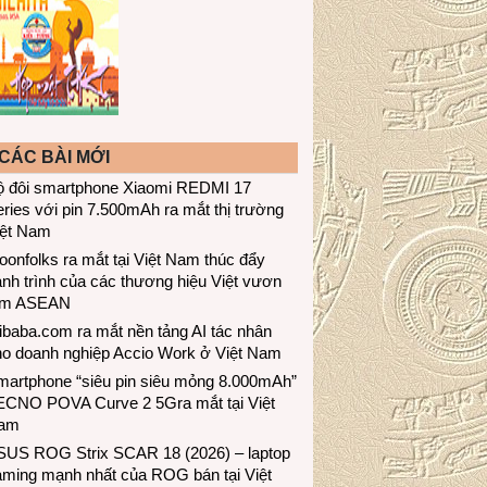
CÁC BÀI MỚI
ộ đôi smartphone Xiaomi REDMI 17
ries với pin 7.500mAh ra mắt thị trường
iệt Nam
onfolks ra mắt tại Việt Nam thúc đẩy
nh trình của các thương hiệu Việt vươn
ầm ASEAN
ibaba.com ra mắt nền tảng AI tác nhân
ho doanh nghiệp Accio Work ở Việt Nam
martphone “siêu pin siêu mỏng 8.000mAh”
ECNO POVA Curve 2 5Gra mắt tại Việt
am
SUS ROG Strix SCAR 18 (2026) – laptop
aming mạnh nhất của ROG bán tại Việt