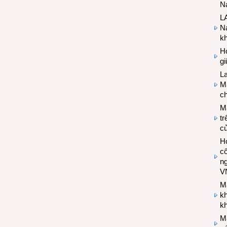
Na
LA
Na
k
Hợ
g
L
Ma
ch
M
tr
c
Hợ
cô
n
V
M
k
kh
M