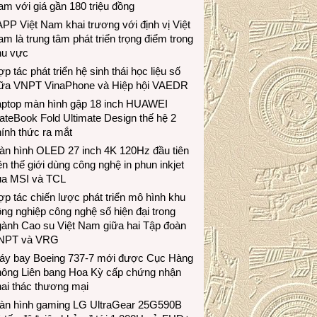
m với giá gần 180 triệu đồng
PP Việt Nam khai trương với định vị Việt
m là trung tâm phát triển trọng điểm trong
hu vực
p tác phát triển hệ sinh thái học liệu số
iữa VNPT VinaPhone và Hiệp hội VAEDR
aptop màn hình gập 18 inch HUAWEI
teBook Fold Ultimate Design thế hệ 2
ính thức ra mắt
àn hình OLED 27 inch 4K 120Hz đầu tiên
ên thế giới dùng công nghệ in phun inkjet
ủa MSI và TCL
p tác chiến lược phát triển mô hình khu
ng nghiệp công nghệ số hiện đại trong
gành Cao su Việt Nam giữa hai Tập đoàn
NPT và VRG
áy bay Boeing 737-7 mới được Cục Hàng
hông Liên bang Hoa Kỳ cấp chứng nhận
ai thác thương mại
àn hình gaming LG UltraGear 25G590B