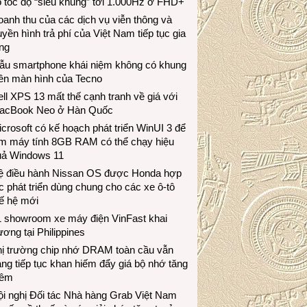
 tốc độ “siêu khủng” tới 1.000Hz ở FHD+
anh thu của các dịch vụ viễn thông và
uyền hình trả phí của Việt Nam tiếp tục gia
ng
ẫu smartphone khái niệm không có khung
iền màn hình của Tecno
ll XPS 13 mất thế cạnh tranh về giá với
acBook Neo ở Hàn Quốc
crosoft có kế hoạch phát triển WinUI 3 để
àm máy tính 8GB RAM có thể chạy hiệu
uả Windows 11
ệ điều hành Nissan OS được Honda hợp
c phát triển dùng chung cho các xe ô-tô
ế hệ mới
1 showroom xe máy điện VinFast khai
ương tại Philippines
hị trường chip nhớ DRAM toàn cầu vẫn
ng tiếp tục khan hiếm đẩy giá bộ nhớ tăng
hêm
i nghị Đối tác Nhà hàng Grab Việt Nam