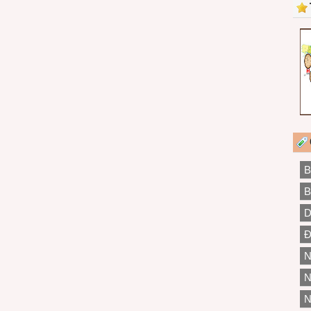
B
B
D
Đ
N
N
N