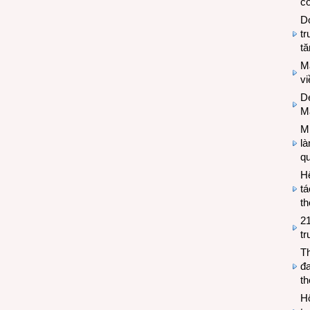
có
Do
tr
tă
M
v
De
M
Mi
l
q
H
tá
th
2
tr
T
đa
t
Hộ