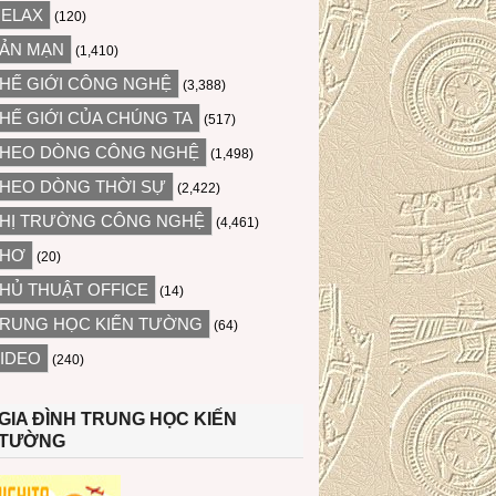
ELAX
(120)
ẢN MẠN
(1,410)
HẾ GIỚI CÔNG NGHỆ
(3,388)
HẾ GIỚI CỦA CHÚNG TA
(517)
HEO DÒNG CÔNG NGHỆ
(1,498)
HEO DÒNG THỜI SỰ
(2,422)
HỊ TRƯỜNG CÔNG NGHỆ
(4,461)
THƠ
(20)
HỦ THUẬT OFFICE
(14)
RUNG HỌC KIẾN TƯỜNG
(64)
IDEO
(240)
GIA ĐÌNH TRUNG HỌC KIẾN
TƯỜNG