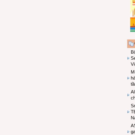
B
Se
V
Mo
hà
t
Al
c
S
T
N
A
g