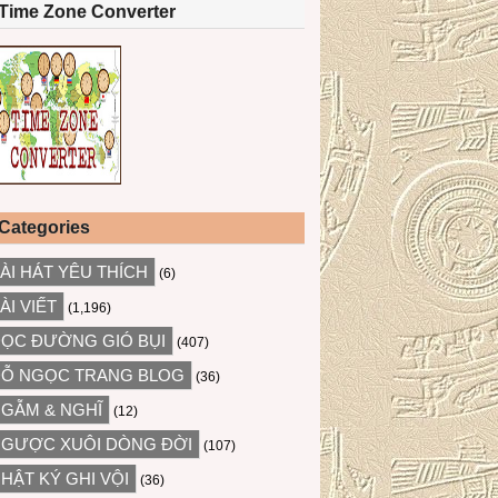
Time Zone Converter
Categories
ÀI HÁT YÊU THÍCH
(6)
ÀI VIẾT
(1,196)
ỌC ĐƯỜNG GIÓ BỤI
(407)
Ỗ NGỌC TRANG BLOG
(36)
GẪM & NGHĨ
(12)
GƯỢC XUÔI DÒNG ĐỜI
(107)
HẬT KÝ GHI VỘI
(36)