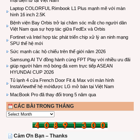
mại điện tử tại Việt Nam
Laptop COLORFUL Rimbook L1 Plus mạnh mẽ với màn
hình 16 inch 2.5K
Bệnh viện Bay Orbis trở lại chăm sóc mắt cho người dân
Việt Nam qua sự hợp tác giữa FedEx và Orbis
Fortinet và Intel hợp tác phát triển chip xử lý an ninh mạng
SPU thế hệ mới
Sức mạnh các hộ chiếu trên thế giới năm 2026
Samsung AI TV đồng hành cùng FPT Play với nhiều ưu đãi
giúp người hâm mộ bóng đá xem trực tiếp ASEAN
HYUNDAI CUP 2026
Tủ lạnh 4 cửa French Door Fit & Max với màn hình
InstaViewthế hệ mớiđược LG mở bán tại Việt Nam
MacBook Pro đã thay đổi trong 5 năm qua
CÁC BÀI TRONG THÁNG
CÁC
BÀI
TRONG
THÁNG
Cảm Ơn Bạn – Thanks