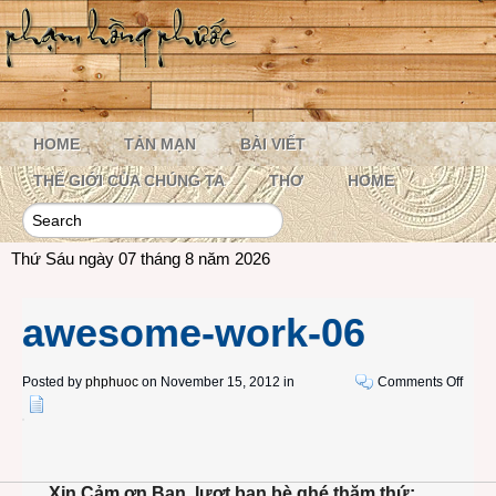
HOME
TẢN MẠN
BÀI VIẾT
THẾ GIỚI CỦA CHÚNG TA
THƠ
HOME
Thứ Sáu ngày 07 tháng 8 năm 2026
awesome-work-06
on
Posted by
phphuoc
on November 15, 2012 in
Comments Off
awes
work-
06
Xin Cảm ơn Bạn, lượt bạn bè ghé thăm thứ: