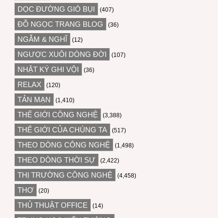
DỌC ĐƯỜNG GIÓ BỤI
(407)
ĐỖ NGỌC TRANG BLOG
(36)
NGẪM & NGHĨ
(12)
NGƯỢC XUÔI DÒNG ĐỜI
(107)
NHẬT KÝ GHI VỘI
(36)
RELAX
(120)
TẢN MẠN
(1,410)
THẾ GIỚI CÔNG NGHỆ
(3,388)
THẾ GIỚI CỦA CHÚNG TA
(517)
THEO DÒNG CÔNG NGHỆ
(1,498)
THEO DÒNG THỜI SỰ
(2,422)
THỊ TRƯỜNG CÔNG NGHỆ
(4,458)
THƠ
(20)
THỦ THUẬT OFFICE
(14)