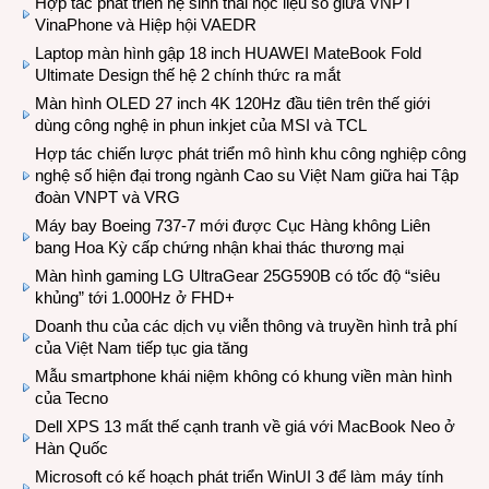
Hợp tác phát triển hệ sinh thái học liệu số giữa VNPT
VinaPhone và Hiệp hội VAEDR
Laptop màn hình gập 18 inch HUAWEI MateBook Fold
Ultimate Design thế hệ 2 chính thức ra mắt
Màn hình OLED 27 inch 4K 120Hz đầu tiên trên thế giới
dùng công nghệ in phun inkjet của MSI và TCL
Hợp tác chiến lược phát triển mô hình khu công nghiệp công
nghệ số hiện đại trong ngành Cao su Việt Nam giữa hai Tập
đoàn VNPT và VRG
Máy bay Boeing 737-7 mới được Cục Hàng không Liên
bang Hoa Kỳ cấp chứng nhận khai thác thương mại
Màn hình gaming LG UltraGear 25G590B có tốc độ “siêu
khủng” tới 1.000Hz ở FHD+
Doanh thu của các dịch vụ viễn thông và truyền hình trả phí
của Việt Nam tiếp tục gia tăng
Mẫu smartphone khái niệm không có khung viền màn hình
của Tecno
Dell XPS 13 mất thế cạnh tranh về giá với MacBook Neo ở
Hàn Quốc
Microsoft có kế hoạch phát triển WinUI 3 để làm máy tính