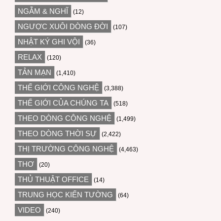
NGẪM & NGHĨ
(12)
NGƯỢC XUÔI DÒNG ĐỜI
(107)
NHẬT KÝ GHI VỘI
(36)
RELAX
(120)
TẢN MẠN
(1,410)
THẾ GIỚI CÔNG NGHỆ
(3,388)
THẾ GIỚI CỦA CHÚNG TA
(518)
THEO DÒNG CÔNG NGHỆ
(1,499)
THEO DÒNG THỜI SỰ
(2,422)
THỊ TRƯỜNG CÔNG NGHỆ
(4,463)
THƠ
(20)
THỦ THUẬT OFFICE
(14)
TRUNG HỌC KIẾN TƯỜNG
(64)
VIDEO
(240)