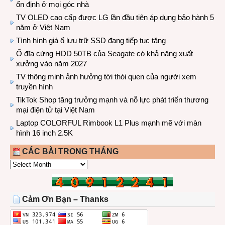
ổn định ở mọi góc nhà
TV OLED cao cấp được LG lần đầu tiên áp dụng bảo hành 5
năm ở Việt Nam
Tình hình giá ổ lưu trữ SSD đang tiếp tục tăng
Ổ đĩa cứng HDD 50TB của Seagate có khả năng xuất
xưởng vào năm 2027
TV thông minh ảnh hưởng tới thói quen của người xem
truyền hình
TikTok Shop tăng trưởng mạnh và nỗ lực phát triển thương
mại điện tử tại Việt Nam
Laptop COLORFUL Rimbook L1 Plus mạnh mẽ với màn
hình 16 inch 2.5K
CÁC BÀI TRONG THÁNG
CÁC
BÀI
TRONG
THÁNG
Cảm Ơn Bạn – Thanks