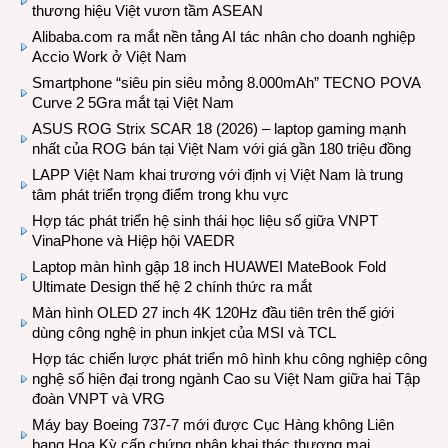
thương hiệu Việt vươn tầm ASEAN
Alibaba.com ra mắt nền tảng AI tác nhân cho doanh nghiệp
Accio Work ở Việt Nam
Smartphone “siêu pin siêu mỏng 8.000mAh” TECNO POVA
Curve 2 5Gra mắt tại Việt Nam
ASUS ROG Strix SCAR 18 (2026) – laptop gaming mạnh
nhất của ROG bán tại Việt Nam với giá gần 180 triệu đồng
LAPP Việt Nam khai trương với định vị Việt Nam là trung
tâm phát triển trọng điểm trong khu vực
Hợp tác phát triển hệ sinh thái học liệu số giữa VNPT
VinaPhone và Hiệp hội VAEDR
Laptop màn hình gập 18 inch HUAWEI MateBook Fold
Ultimate Design thế hệ 2 chính thức ra mắt
Màn hình OLED 27 inch 4K 120Hz đầu tiên trên thế giới
dùng công nghệ in phun inkjet của MSI và TCL
Hợp tác chiến lược phát triển mô hình khu công nghiệp công
nghệ số hiện đại trong ngành Cao su Việt Nam giữa hai Tập
đoàn VNPT và VRG
Máy bay Boeing 737-7 mới được Cục Hàng không Liên
bang Hoa Kỳ cấp chứng nhận khai thác thương mại