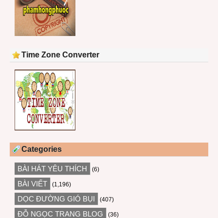
Time Zone Converter
Categories
BÀI HÁT YÊU THÍCH
(6)
BÀI VIẾT
(1,196)
DỌC ĐƯỜNG GIÓ BỤI
(407)
ĐỖ NGỌC TRANG BLOG
(36)