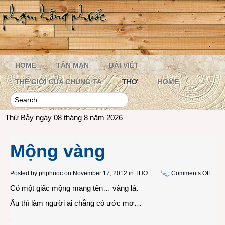
HOME
TẢN MẠN
BÀI VIẾT
THẾ GIỚI CỦA CHÚNG TA
THƠ
HOME
Thứ Bảy ngày 08 tháng 8 năm 2026
Mộng vàng
on
Posted by
phphuoc
on November 17, 2012 in
THƠ
Comments Off
Mộng
Có một giấc mộng mang tên… vàng lá.
vàng
Âu thì làm người ai chẳng có ước mơ…