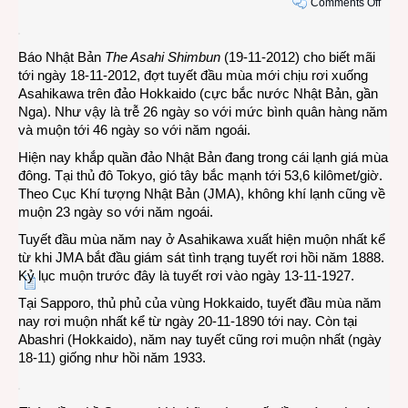
on
Comments Off
Năm
nay
Báo Nhật Bản
The Asahi Shimbun
(19-11-2012) cho biết mãi
tuyết
tới ngày 18-11-2012, đợt tuyết đầu mùa mới chịu rơi xuống
đầu
Asahikawa trên đảo Hokkaido (cực bắc nước Nhật Bản, gần
mùa
Nga). Như vậy là trễ 26 ngày so với mức bình quân hàng năm
rơi
và muộn tới 46 ngày so với năm ngoái.
trễ
kỷ
Hiện nay khắp quần đảo Nhật Bản đang trong cái lạnh giá mùa
lục
đông. Tại thủ đô Tokyo, gió tây bắc mạnh tới 53,6 kilômet/giờ.
trên
Theo Cục Khí tượng Nhật Bản (JMA), không khí lạnh cũng về
đảo
muộn 23 ngày so với năm ngoái.
Hokk
Tuyết đầu mùa năm nay ở Asahikawa xuất hiện muộn nhất kể
từ khi JMA bắt đầu giám sát tình trạng tuyết rơi hồi năm 1888.
Kỷ lục muộn trước đây là tuyết rơi vào ngày 13-11-1927.
Tại Sapporo, thủ phủ của vùng Hokkaido, tuyết đầu mùa năm
nay rơi muộn nhất kể từ ngày 20-11-1890 tới nay. Còn tại
Abashri (Hokkaido), năm nay tuyết cũng rơi muộn nhất (ngày
18-11) giống như hồi năm 1933.