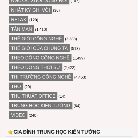
NGƯỢC XUÔI DÒNG ĐỜI
(107)
NHẬT KÝ GHI VỘI
(36)
RELAX
(120)
TẢN MẠN
(1,410)
THẾ GIỚI CÔNG NGHỆ
(3,388)
THẾ GIỚI CỦA CHÚNG TA
(518)
THEO DÒNG CÔNG NGHỆ
(1,499)
THEO DÒNG THỜI SỰ
(2,422)
THỊ TRƯỜNG CÔNG NGHỆ
(4,463)
THƠ
(20)
THỦ THUẬT OFFICE
(14)
TRUNG HỌC KIẾN TƯỜNG
(64)
VIDEO
(240)
GIA ĐÌNH TRUNG HỌC KIẾN TƯỜNG