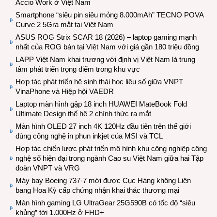
Accio Work ở Việt Nam
Smartphone “siêu pin siêu mỏng 8.000mAh” TECNO POVA
Curve 2 5Gra mắt tại Việt Nam
ASUS ROG Strix SCAR 18 (2026) – laptop gaming mạnh
nhất của ROG bán tại Việt Nam với giá gần 180 triệu đồng
LAPP Việt Nam khai trương với định vị Việt Nam là trung
tâm phát triển trọng điểm trong khu vực
Hợp tác phát triển hệ sinh thái học liệu số giữa VNPT
VinaPhone và Hiệp hội VAEDR
Laptop màn hình gập 18 inch HUAWEI MateBook Fold
Ultimate Design thế hệ 2 chính thức ra mắt
Màn hình OLED 27 inch 4K 120Hz đầu tiên trên thế giới
dùng công nghệ in phun inkjet của MSI và TCL
Hợp tác chiến lược phát triển mô hình khu công nghiệp công
nghệ số hiện đại trong ngành Cao su Việt Nam giữa hai Tập
đoàn VNPT và VRG
Máy bay Boeing 737-7 mới được Cục Hàng không Liên
bang Hoa Kỳ cấp chứng nhận khai thác thương mại
Màn hình gaming LG UltraGear 25G590B có tốc độ “siêu
khủng” tới 1.000Hz ở FHD+