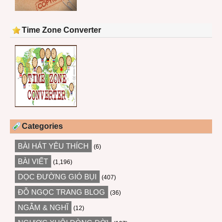
Time Zone Converter
Categories
BÀI HÁT YÊU THÍCH
(6)
BÀI VIẾT
(1,196)
DỌC ĐƯỜNG GIÓ BỤI
(407)
ĐỖ NGỌC TRANG BLOG
(36)
NGẪM & NGHĨ
(12)