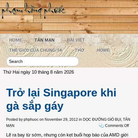
HOME
TẢN MẠN
BÀI VIẾT
THẾ GIỚI CỦA CHÚNG TA
THƠ
HOME
Thứ Hai ngày 10 tháng 8 năm 2026
Trở lại Singapore khi
gà sắp gáy
Posted by
phphuoc
on November 29, 2012 in
DỌC ĐƯỜNG GIÓ BỤI
,
TẢN
on
MẠN
Comments Off
Trở
Lẽ ra bay từ sớm, nhưng còn kẹt buổi họp báo của AMD giới
lại