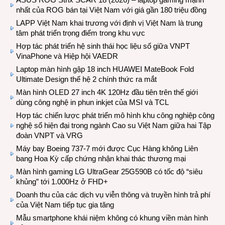
nhất của ROG bán tại Việt Nam với giá gần 180 triệu đồng
LAPP Việt Nam khai trương với định vị Việt Nam là trung
tâm phát triển trọng điểm trong khu vực
Hợp tác phát triển hệ sinh thái học liệu số giữa VNPT
VinaPhone và Hiệp hội VAEDR
Laptop màn hình gập 18 inch HUAWEI MateBook Fold
Ultimate Design thế hệ 2 chính thức ra mắt
Màn hình OLED 27 inch 4K 120Hz đầu tiên trên thế giới
dùng công nghệ in phun inkjet của MSI và TCL
Hợp tác chiến lược phát triển mô hình khu công nghiệp công
nghệ số hiện đại trong ngành Cao su Việt Nam giữa hai Tập
đoàn VNPT và VRG
Máy bay Boeing 737-7 mới được Cục Hàng không Liên
bang Hoa Kỳ cấp chứng nhận khai thác thương mại
Màn hình gaming LG UltraGear 25G590B có tốc độ “siêu
khủng” tới 1.000Hz ở FHD+
Doanh thu của các dịch vụ viễn thông và truyền hình trả phí
của Việt Nam tiếp tục gia tăng
Mẫu smartphone khái niệm không có khung viền màn hình