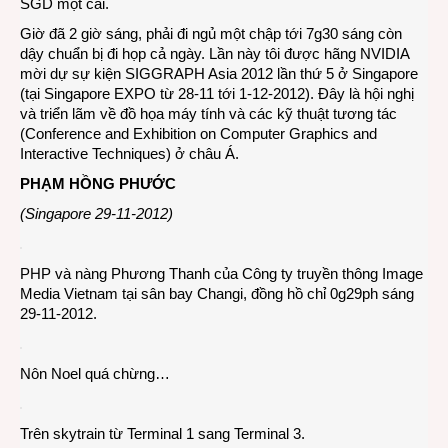
SGD một cái.
Giờ đã 2 giờ sáng, phải đi ngủ một chập tới 7g30 sáng còn
dậy chuẩn bị đi họp cả ngày. Lần này tôi được hãng NVIDIA
mời dự sự kiện SIGGRAPH Asia 2012 lần thứ 5 ở Singapore
(tại Singapore EXPO từ 28-11 tới 1-12-2012). Đây là hội nghị
và triển lãm về đồ họa máy tính và các kỹ thuật tương tác
(Conference and Exhibition on Computer Graphics and
Interactive Techniques) ở châu Á.
PHẠM HỒNG PHƯỚC
(Singapore 29-11-2012)
PHP và nàng Phương Thanh của Công ty truyền thông Image
Media Vietnam tại sân bay Changi, đồng hồ chỉ 0g29ph sáng
29-11-2012.
Nôn Noel quá chừng…
Trên skytrain từ Terminal 1 sang Terminal 3.