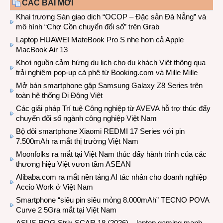
CÁC BÀI MỚI
Khai trương Sàn giao dịch “OCOP – Đặc sản Đà Nẵng” và
mô hình “Chợ Cồn chuyển đổi số” trên Grab
Laptop HUAWEI MateBook Pro S nhẹ hơn cả Apple
MacBook Air 13
Khơi nguồn cảm hứng du lịch cho du khách Việt thông qua
trải nghiệm pop-up cà phê từ Booking.com và Mille Mille
Mở bán smartphone gập Samsung Galaxy Z8 Series trên
toàn hệ thống Di Động Việt
Các giải pháp Trí tuệ Công nghiệp từ AVEVA hỗ trợ thúc đẩy
chuyển đổi số ngành công nghiệp Việt Nam
Bộ đôi smartphone Xiaomi REDMI 17 Series với pin
7.500mAh ra mắt thị trường Việt Nam
Moonfolks ra mắt tại Việt Nam thúc đẩy hành trình của các
thương hiệu Việt vươn tầm ASEAN
Alibaba.com ra mắt nền tảng AI tác nhân cho doanh nghiệp
Accio Work ở Việt Nam
Smartphone “siêu pin siêu mỏng 8.000mAh” TECNO POVA
Curve 2 5Gra mắt tại Việt Nam
ASUS ROG Strix SCAR 18 (2026) – laptop gaming mạnh