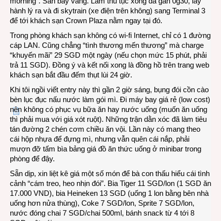
morning”. Sân bay vắng. Làm thủ tục xong đã gần 0g30, lấy
hành lý ra và đi skytrain (xe điện trên không) sang Terminal 3
để tới khách sạn Crown Plaza nằm ngay tại đó.
Trong phòng khách sạn không có wi-fi Internet, chỉ có 1 đường
cáp LAN. Cũng chẳng “tình thương mến thương” mà charge
“khuyến mãi”
29 SGD một ngày (nếu chọn mức 15 phút, phải
trả 11 SGD).
Đồng ý và kết nối xong là đồng hồ trên trang web
khách sạn bắt đầu đếm thụt lùi 24 giờ.
Khi tôi ngồi viết entry này thì gần 2 giờ sáng, bụng đói cồn cào
bèn lục đục nấu nước làm gói mì. Đi máy bay giá rẻ (low cost)
nên không có phục vụ bữa ăn hay nước uống (muốn ăn uống
thì phải mua với giá xót ruột). Những trận dằn xóc đã làm tiêu
tán đường 2 chén cơm chiều ăn vội. Lần này có mang theo
cái hộp nhựa để đựng mì, nhưng vẫn quên cái nắp, phải
mượn đỡ tấm bìa bảng giá đồ ăn thức uống ở minibar trong
phòng để đậy.
Sẵn dịp, xin liệt kê giá một số món để bà con thấu hiểu cái tình
cảnh “cám treo, heo nhịn đói”. Bia Tiger 11 SGD/lon (1 SGD ăn
17.000 VND), bia Heineken 13 SGD (uống 1 lon bằng bên nhà
uống hơn nửa thùng), Coke 7 SGD/lon, Sprite 7 SGD/lon,
nước đóng chai 7 SGD/chai 500ml, bánh snack từ 4 tới 8