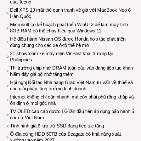
của Tecno
Dell XPS 13 mất thế cạnh tranh về giá với MacBook Neo ở
Hàn Quốc
Microsoft có kế hoạch phát triển WinUI 3 để làm máy tính
8GB RAM có thể chạy hiệu quả Windows 11
Hệ điều hành Nissan OS được Honda hợp tác phát triển
dùng chung cho các xe ô-tô thế hệ mới
21 showroom xe máy điện VinFast khai trương tại
Philippines
Thị trường chip nhớ DRAM toàn cầu vẫn đang tiếp tục khan
hiếm đẩy giá bộ nhớ tăng thêm
Hội nghị Đối tác Nhà hàng Grab Việt Nam tư vấn về thuế và
các giải pháp tăng trưởng kinh doanh
Internet không chỉ cần nhanh, mà còn phải phủ rộng khắp và
ổn định ở mọi góc nhà
TV OLED cao cấp được LG lần đầu tiên áp dụng bảo hành 5
năm ở Việt Nam
Tình hình giá ổ lưu trữ SSD đang tiếp tục tăng
Ổ đĩa cứng HDD 50TB của Seagate có khả năng xuất
xưởng vào năm 2027