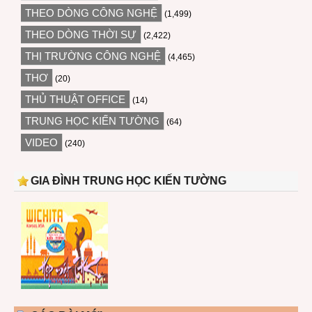
THEO DÒNG CÔNG NGHỆ
(1,499)
THEO DÒNG THỜI SỰ
(2,422)
THỊ TRƯỜNG CÔNG NGHỆ
(4,465)
THƠ
(20)
THỦ THUẬT OFFICE
(14)
TRUNG HỌC KIẾN TƯỜNG
(64)
VIDEO
(240)
GIA ĐÌNH TRUNG HỌC KIẾN TƯỜNG