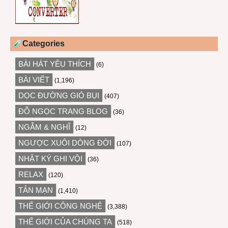
Categories
BÀI HÁT YÊU THÍCH
(6)
BÀI VIẾT
(1,196)
DỌC ĐƯỜNG GIÓ BỤI
(407)
ĐỖ NGỌC TRANG BLOG
(36)
NGẪM & NGHĨ
(12)
NGƯỢC XUÔI DÒNG ĐỜI
(107)
NHẬT KÝ GHI VỘI
(36)
RELAX
(120)
TẢN MẠN
(1,410)
THẾ GIỚI CÔNG NGHỆ
(3,388)
THẾ GIỚI CỦA CHÚNG TA
(518)