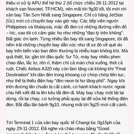
thiệu vi xử lý APU thế hệ thứ 2 (tổ chức chiều 28-11-2012 tại
Sing
khách sạn Novotel, TP.HCM), nên mãi tới 9g30 tối, tôi mới rời
khi
sân bay Tân Sơn Nhất sang Singapore. Chỉ có hãng JetStar
gà
(Úc) mới có chuyến bay vào giờ này. Các tiếp viên người
sắp
Philippines và Malaysia, mặc đồ đen có những đường viền đỏ
gáy
– híc, sao tôi có cảm giác họ như những “đạo tỳ trên không”.
Bất giác ớn lạnh. Từng nhiều lần bay tối sang Singapore, tôi đã
nếm trải những chuyến bay dằn xóc như đi xe đò về quê do
bay trên biển vào ban đêm thường bị nhiễu loạn không khí. Mà
quả thiệt, lúc gần tới đảo quốc Sư Tử, máy bay nhiều phen
chao đảo, lắc lư, rên rỉ, thậm chí cả màn chúi xuống, thót cả
ruột. Chiếc Airbus A320 này còn làm tăng cái không khí “Final
Destination” khi dàn đèn trong khoang cứ chớp chớp liên tục,
như thể bị thiếu điện hay “đèn neon bị hư tăng-phô”. Ngay khi
trên đường lăn chuẩn bị cất cánh, có hành khách nước ngoài
chịu hết xiết đã la lên kêu tắt đèn đi. Máy bay chạy một lát lại
dừng, rồi lại chạy, cứ tưởng phải quay lại để sửa hệ thống điện
đèn. Bắt đầu lăn bánh 9g10, nhưng mãi tới 9g25 mới cất cánh.
Tới Terminal 1 của sân bay quốc tế Changi lúc 0g15ph của
ngày 29-11-2012. Đã nghe và chào nhau bằng “Good