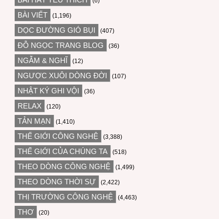
(6)
BÀI VIẾT
(1,196)
DỌC ĐƯỜNG GIÓ BỤI
(407)
ĐỖ NGỌC TRANG BLOG
(36)
NGẪM & NGHĨ
(12)
NGƯỢC XUÔI DÒNG ĐỜI
(107)
NHẬT KÝ GHI VỘI
(36)
RELAX
(120)
TẢN MẠN
(1,410)
THẾ GIỚI CÔNG NGHỆ
(3,388)
THẾ GIỚI CỦA CHÚNG TA
(518)
THEO DÒNG CÔNG NGHỆ
(1,499)
THEO DÒNG THỜI SỰ
(2,422)
THỊ TRƯỜNG CÔNG NGHỆ
(4,463)
THƠ
(20)