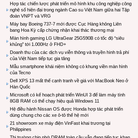
Hợp tác chiến lược phát triển mô hình khu công nghiệp công
nghệ số hiện đại trong ngành Cao su Việt Nam giữa hai Tập
đoàn VNPT và VRG
Máy bay Boeing 737-7 mới được Cục Hàng không Liên
bang Hoa Kỳ cấp chứng nhận khai thác thương mại
Màn hình gaming LG UltraGear 25G590B có tốc độ “siêu
khủng” tới 1.000Hz ở FHD+
Doanh thu của các dịch vụ viễn thông và truyền hình trả phí
của Việt Nam tiếp tục gia tăng
Mẫu smartphone khái niệm không có khung viền màn hình
của Tecno
Dell XPS 13 mất thế cạnh tranh về giá với MacBook Neo ở
Hàn Quốc
Microsoft có kế hoạch phát triển WinUI 3 để làm máy tính
8GB RAM có thể chạy hiệu quả Windows 11
Hệ điều hành Nissan OS được Honda hợp tác phát triển
dùng chung cho các xe ô-tô thế hệ mới
21 showroom xe máy điện VinFast khai trương tại
Philippines
Thị trường chip nhớ DRAM toàn cầu vẫn đang tiếp tục khan