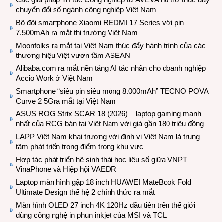
chuyển đổi số ngành công nghiệp Việt Nam
Bộ đôi smartphone Xiaomi REDMI 17 Series với pin
7.500mAh ra mắt thị trường Việt Nam
Moonfolks ra mắt tại Việt Nam thúc đẩy hành trình của các
thương hiệu Việt vươn tầm ASEAN
Alibaba.com ra mắt nền tảng AI tác nhân cho doanh nghiệp
Accio Work ở Việt Nam
Smartphone “siêu pin siêu mỏng 8.000mAh” TECNO POVA
Curve 2 5Gra mắt tại Việt Nam
ASUS ROG Strix SCAR 18 (2026) – laptop gaming mạnh
nhất của ROG bán tại Việt Nam với giá gần 180 triệu đồng
LAPP Việt Nam khai trương với định vị Việt Nam là trung
tâm phát triển trọng điểm trong khu vực
Hợp tác phát triển hệ sinh thái học liệu số giữa VNPT
VinaPhone và Hiệp hội VAEDR
Laptop màn hình gập 18 inch HUAWEI MateBook Fold
Ultimate Design thế hệ 2 chính thức ra mắt
Màn hình OLED 27 inch 4K 120Hz đầu tiên trên thế giới
dùng công nghệ in phun inkjet của MSI và TCL