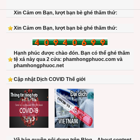
india
Xin Cảm ơn Bạn, lượt bạn bè ghé thăm thứ:
Xin Cảm ơn Bạn, lượt bạn bè ghé thăm thứ:
Hạnh phúc được chào đón. Bạn có thể ghé thăm
tệ xá này qua 2 cửa: phamhongphuoc.com và
phamhongphuoc.net
Cập nhật Dịch COVID Thế giới
Về bản quyền nội dung trên Blog – About content