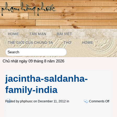
HOME
TẢN MẠN
BÀI VIẾT
THẾ GIỚI CỦA CHÚNG TA
THƠ
HOME
Chủ nhật ngày 09 tháng 8 năm 2026
jacintha-saldanha-
family-india
on
Posted by
phphuoc
on December 11, 2012 in
Comments Off
jacin
salda
family