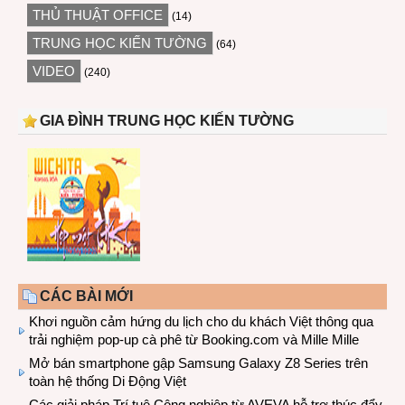
THỦ THUẬT OFFICE
(14)
TRUNG HỌC KIẾN TƯỜNG
(64)
VIDEO
(240)
GIA ĐÌNH TRUNG HỌC KIẾN TƯỜNG
CÁC BÀI MỚI
Khơi nguồn cảm hứng du lịch cho du khách Việt thông qua
trải nghiệm pop-up cà phê từ Booking.com và Mille Mille
Mở bán smartphone gập Samsung Galaxy Z8 Series trên
toàn hệ thống Di Động Việt
Các giải pháp Trí tuệ Công nghiệp từ AVEVA hỗ trợ thúc đẩy