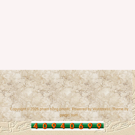
Copyright © 2026 phạm hồng phước. Powered by
Wordpress
, Theme by
gazpo.com
.