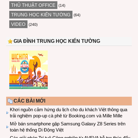
THỦ THUẬT OFFICE
(14)
TRUNG HỌC KIẾN TƯỜNG
(64)
VIDEO
(240)
GIA ĐÌNH TRUNG HỌC KIẾN TƯỜNG
CÁC BÀI MỚI
Khơi nguồn cảm hứng du lịch cho du khách Việt thông qua
trải nghiệm pop-up cà phê từ Booking.com và Mille Mille
Mở bán smartphone gập Samsung Galaxy Z8 Series trên
toàn hệ thống Di Động Việt
Các giải pháp Trí tuệ Công nghiệp từ AVEVA hỗ trợ thúc đẩy