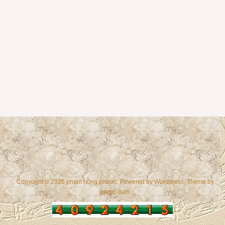
Copyright © 2026 phạm hồng phước. Powered by
Wordpress
, Theme by
gazpo.com
.