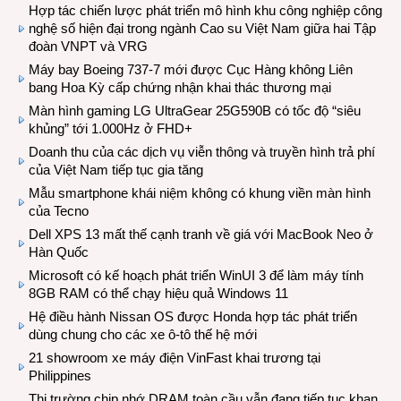
Hợp tác chiến lược phát triển mô hình khu công nghiệp công
nghệ số hiện đại trong ngành Cao su Việt Nam giữa hai Tập
đoàn VNPT và VRG
Máy bay Boeing 737-7 mới được Cục Hàng không Liên
bang Hoa Kỳ cấp chứng nhận khai thác thương mại
Màn hình gaming LG UltraGear 25G590B có tốc độ “siêu
khủng” tới 1.000Hz ở FHD+
Doanh thu của các dịch vụ viễn thông và truyền hình trả phí
của Việt Nam tiếp tục gia tăng
Mẫu smartphone khái niệm không có khung viền màn hình
của Tecno
Dell XPS 13 mất thế cạnh tranh về giá với MacBook Neo ở
Hàn Quốc
Microsoft có kế hoạch phát triển WinUI 3 để làm máy tính
8GB RAM có thể chạy hiệu quả Windows 11
Hệ điều hành Nissan OS được Honda hợp tác phát triển
dùng chung cho các xe ô-tô thế hệ mới
21 showroom xe máy điện VinFast khai trương tại
Philippines
Thị trường chip nhớ DRAM toàn cầu vẫn đang tiếp tục khan