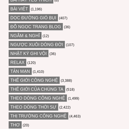
(6)
BÀI VIẾT
(1,196)
DỌC ĐƯỜNG GIÓ BỤI
(407)
ĐỖ NGỌC TRANG BLOG
(36)
NGẪM & NGHĨ
(12)
NGƯỢC XUÔI DÒNG ĐỜI
(107)
NHẬT KÝ GHI VỘI
(36)
RELAX
(120)
TẢN MẠN
(1,410)
THẾ GIỚI CÔNG NGHỆ
(3,388)
THẾ GIỚI CỦA CHÚNG TA
(518)
THEO DÒNG CÔNG NGHỆ
(1,499)
THEO DÒNG THỜI SỰ
(2,422)
THỊ TRƯỜNG CÔNG NGHỆ
(4,463)
THƠ
(20)