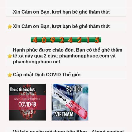
wome
Xin Cảm ơn Bạn, lượt bạn bè ghé thăm thứ:
06
Xin Cảm ơn Bạn, lượt bạn bè ghé thăm thứ:
Hạnh phúc được chào đón. Bạn có thể ghé thăm
tệ xá này qua 2 cửa: phamhongphuoc.com và
phamhongphuoc.net
Cập nhật Dịch COVID Thế giới
Về bản quyền nội dung trên Blog – About content