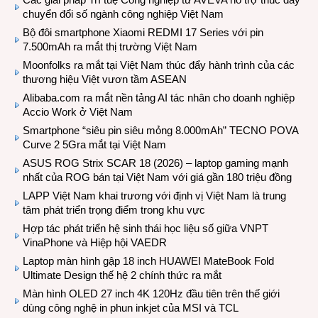
chuyển đổi số ngành công nghiệp Việt Nam
Bộ đôi smartphone Xiaomi REDMI 17 Series với pin
7.500mAh ra mắt thị trường Việt Nam
Moonfolks ra mắt tại Việt Nam thúc đẩy hành trình của các
thương hiệu Việt vươn tầm ASEAN
Alibaba.com ra mắt nền tảng AI tác nhân cho doanh nghiệp
Accio Work ở Việt Nam
Smartphone “siêu pin siêu mỏng 8.000mAh” TECNO POVA
Curve 2 5Gra mắt tại Việt Nam
ASUS ROG Strix SCAR 18 (2026) – laptop gaming mạnh
nhất của ROG bán tại Việt Nam với giá gần 180 triệu đồng
LAPP Việt Nam khai trương với định vị Việt Nam là trung
tâm phát triển trọng điểm trong khu vực
Hợp tác phát triển hệ sinh thái học liệu số giữa VNPT
VinaPhone và Hiệp hội VAEDR
Laptop màn hình gập 18 inch HUAWEI MateBook Fold
Ultimate Design thế hệ 2 chính thức ra mắt
Màn hình OLED 27 inch 4K 120Hz đầu tiên trên thế giới
dùng công nghệ in phun inkjet của MSI và TCL