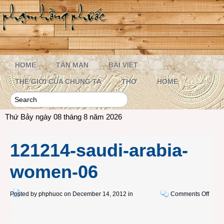
HOME
TẢN MẠN
BÀI VIẾT
THẾ GIỚI CỦA CHÚNG TA
THƠ
HOME
Thứ Bảy ngày 08 tháng 8 năm 2026
121214-saudi-arabia-
women-06
on
Posted by
phphuoc
on December 14, 2012 in
Comments Off
1212
saudi
arabi