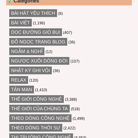
Categories
BÀI HÁT YÊU THÍCH
(6)
BÀI VIẾT
(1,196)
DỌC ĐƯỜNG GIÓ BỤI
(407)
ĐỖ NGỌC TRANG BLOG
(36)
NGẪM & NGHĨ
(12)
NGƯỢC XUÔI DÒNG ĐỜI
(107)
NHẬT KÝ GHI VỘI
(36)
RELAX
(120)
TẢN MẠN
(1,410)
THẾ GIỚI CÔNG NGHỆ
(3,388)
THẾ GIỚI CỦA CHÚNG TA
(518)
THEO DÒNG CÔNG NGHỆ
(1,499)
THEO DÒNG THỜI SỰ
(2,422)
THỊ TRƯỜNG CÔNG NGHỆ
(4,463)