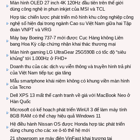
Màn hình OLED 27 inch 4K 120Hz đầu tiên trên thế giới
dùng công nghệ in phun inkjet của MSI và TCL
Hợp tác chiến lược phát triển mô hình khu công nghiệp công
nghệ số hiện đại trong ngành Cao su Việt Nam giữa hai Tập
đoàn VNPT và VRG
Máy bay Boeing 737-7 mới được Cục Hàng không Liên
bang Hoa Kỳ cấp chứng nhận khai thác thương mại
Màn hình gaming LG UltraGear 25G590B có tốc độ “siêu
khủng” tới 1.000Hz ở FHD+
Doanh thu của các dịch vụ viễn thông và truyền hình trả phí
của Việt Nam tiếp tục gia tăng
Mẫu smartphone khái niệm không có khung viền màn hình
của Tecno
Dell XPS 13 mất thế cạnh tranh về giá với MacBook Neo ở
Hàn Quốc
Microsoft có kế hoạch phát triển WinUI 3 để làm máy tính
8GB RAM có thể chạy hiệu quả Windows 11
Hệ điều hành Nissan OS được Honda hợp tác phát triển
dùng chung cho các xe ô-tô thế hệ mới
21 showroom xe máy điện VinFast khai trương tại