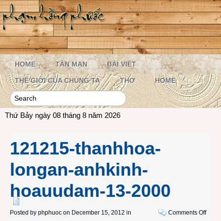
HOME
TẢN MẠN
BÀI VIẾT
THẾ GIỚI CỦA CHÚNG TA
THƠ
HOME
Thứ Bảy ngày 08 tháng 8 năm 2026
121215-thanhhoa-
longan-anhkinh-
hoauudam-13-2000
on
Posted by
phphuoc
on December 15, 2012 in
Comments Off