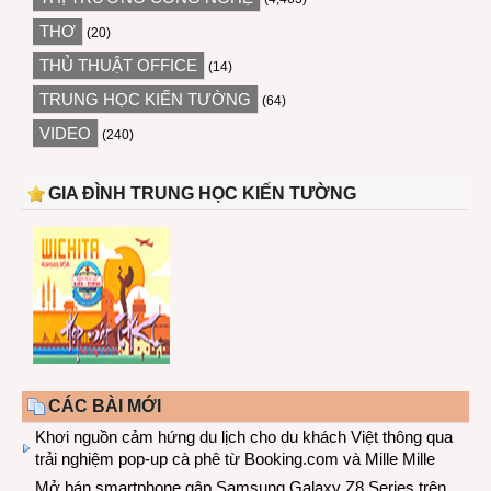
THƠ
(20)
THỦ THUẬT OFFICE
(14)
TRUNG HỌC KIẾN TƯỜNG
(64)
VIDEO
(240)
GIA ĐÌNH TRUNG HỌC KIẾN TƯỜNG
CÁC BÀI MỚI
Khơi nguồn cảm hứng du lịch cho du khách Việt thông qua
trải nghiệm pop-up cà phê từ Booking.com và Mille Mille
Mở bán smartphone gập Samsung Galaxy Z8 Series trên