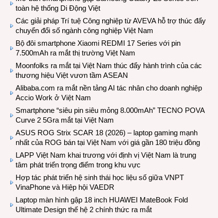
toàn hệ thống Di Động Việt
Các giải pháp Trí tuệ Công nghiệp từ AVEVA hỗ trợ thúc đẩy
chuyển đổi số ngành công nghiệp Việt Nam
Bộ đôi smartphone Xiaomi REDMI 17 Series với pin
7.500mAh ra mắt thị trường Việt Nam
Moonfolks ra mắt tại Việt Nam thúc đẩy hành trình của các
thương hiệu Việt vươn tầm ASEAN
Alibaba.com ra mắt nền tảng AI tác nhân cho doanh nghiệp
Accio Work ở Việt Nam
Smartphone “siêu pin siêu mỏng 8.000mAh” TECNO POVA
Curve 2 5Gra mắt tại Việt Nam
ASUS ROG Strix SCAR 18 (2026) – laptop gaming mạnh
nhất của ROG bán tại Việt Nam với giá gần 180 triệu đồng
LAPP Việt Nam khai trương với định vị Việt Nam là trung
tâm phát triển trọng điểm trong khu vực
Hợp tác phát triển hệ sinh thái học liệu số giữa VNPT
VinaPhone và Hiệp hội VAEDR
Laptop màn hình gập 18 inch HUAWEI MateBook Fold
Ultimate Design thế hệ 2 chính thức ra mắt