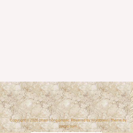
Copyright © 2026 phạm hồng phước. Powered by
Wordpress
, Theme by
gazpo.com
.