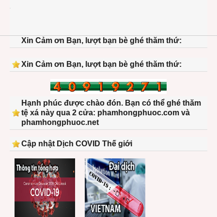
1212
than
longa
anhki
Xin Cảm ơn Bạn, lượt bạn bè ghé thăm thứ:
hoau
13-
2000
Xin Cảm ơn Bạn, lượt bạn bè ghé thăm thứ:
Hạnh phúc được chào đón. Bạn có thể ghé thăm
tệ xá này qua 2 cửa: phamhongphuoc.com và
phamhongphuoc.net
Cập nhật Dịch COVID Thế giới