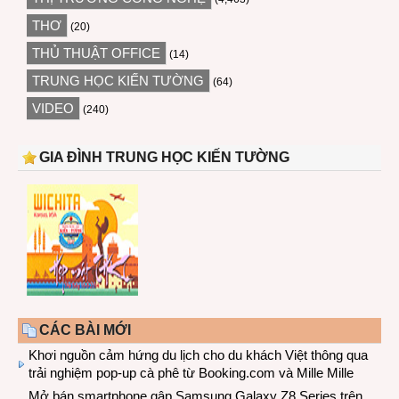
THƠ
(20)
THỦ THUẬT OFFICE
(14)
TRUNG HỌC KIẾN TƯỜNG
(64)
VIDEO
(240)
GIA ĐÌNH TRUNG HỌC KIẾN TƯỜNG
CÁC BÀI MỚI
Khơi nguồn cảm hứng du lịch cho du khách Việt thông qua
trải nghiệm pop-up cà phê từ Booking.com và Mille Mille
Mở bán smartphone gập Samsung Galaxy Z8 Series trên