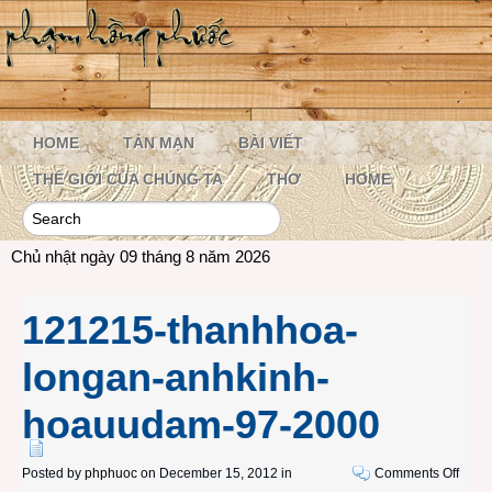
HOME
TẢN MẠN
BÀI VIẾT
THẾ GIỚI CỦA CHÚNG TA
THƠ
HOME
Chủ nhật ngày 09 tháng 8 năm 2026
121215-thanhhoa-
longan-anhkinh-
hoauudam-97-2000
on
Posted by
phphuoc
on December 15, 2012 in
Comments Off