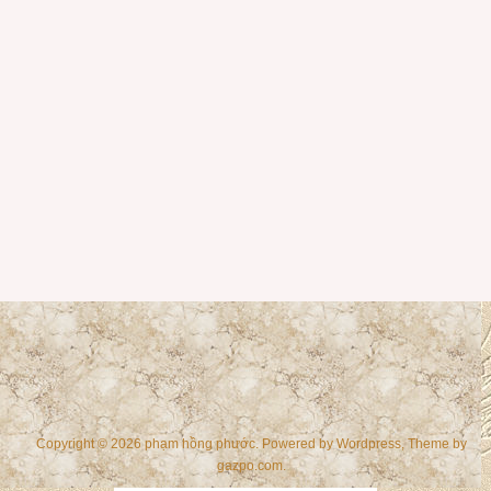
Copyright © 2026 phạm hồng phước. Powered by
Wordpress
, Theme by
gazpo.com
.