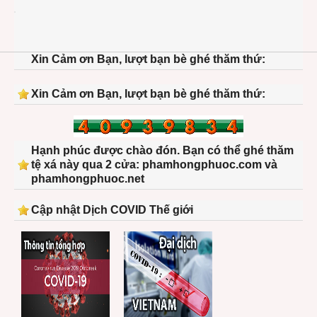
1212
than
longa
anhki
Xin Cảm ơn Bạn, lượt bạn bè ghé thăm thứ:
hoau
97-
2000
Xin Cảm ơn Bạn, lượt bạn bè ghé thăm thứ:
Hạnh phúc được chào đón. Bạn có thể ghé thăm
tệ xá này qua 2 cửa: phamhongphuoc.com và
phamhongphuoc.net
Cập nhật Dịch COVID Thế giới