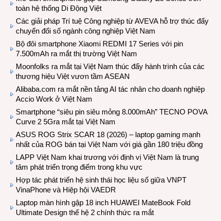
toàn hệ thống Di Động Việt
Các giải pháp Trí tuệ Công nghiệp từ AVEVA hỗ trợ thúc đẩy
chuyển đổi số ngành công nghiệp Việt Nam
Bộ đôi smartphone Xiaomi REDMI 17 Series với pin
7.500mAh ra mắt thị trường Việt Nam
Moonfolks ra mắt tại Việt Nam thúc đẩy hành trình của các
thương hiệu Việt vươn tầm ASEAN
Alibaba.com ra mắt nền tảng AI tác nhân cho doanh nghiệp
Accio Work ở Việt Nam
Smartphone “siêu pin siêu mỏng 8.000mAh” TECNO POVA
Curve 2 5Gra mắt tại Việt Nam
ASUS ROG Strix SCAR 18 (2026) – laptop gaming mạnh
nhất của ROG bán tại Việt Nam với giá gần 180 triệu đồng
LAPP Việt Nam khai trương với định vị Việt Nam là trung
tâm phát triển trọng điểm trong khu vực
Hợp tác phát triển hệ sinh thái học liệu số giữa VNPT
VinaPhone và Hiệp hội VAEDR
Laptop màn hình gập 18 inch HUAWEI MateBook Fold
Ultimate Design thế hệ 2 chính thức ra mắt