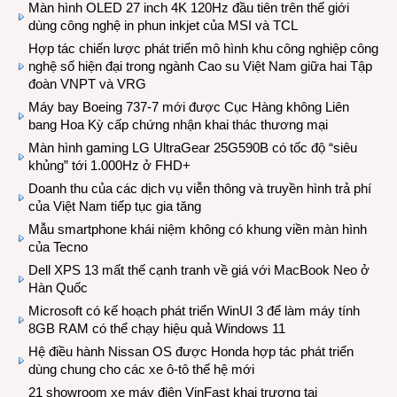
Màn hình OLED 27 inch 4K 120Hz đầu tiên trên thế giới
dùng công nghệ in phun inkjet của MSI và TCL
Hợp tác chiến lược phát triển mô hình khu công nghiệp công
nghệ số hiện đại trong ngành Cao su Việt Nam giữa hai Tập
đoàn VNPT và VRG
Máy bay Boeing 737-7 mới được Cục Hàng không Liên
bang Hoa Kỳ cấp chứng nhận khai thác thương mại
Màn hình gaming LG UltraGear 25G590B có tốc độ “siêu
khủng” tới 1.000Hz ở FHD+
Doanh thu của các dịch vụ viễn thông và truyền hình trả phí
của Việt Nam tiếp tục gia tăng
Mẫu smartphone khái niệm không có khung viền màn hình
của Tecno
Dell XPS 13 mất thế cạnh tranh về giá với MacBook Neo ở
Hàn Quốc
Microsoft có kế hoạch phát triển WinUI 3 để làm máy tính
8GB RAM có thể chạy hiệu quả Windows 11
Hệ điều hành Nissan OS được Honda hợp tác phát triển
dùng chung cho các xe ô-tô thế hệ mới
21 showroom xe máy điện VinFast khai trương tại