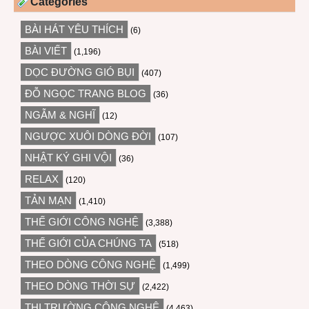
Categories
BÀI HÁT YÊU THÍCH
(6)
BÀI VIẾT
(1,196)
DỌC ĐƯỜNG GIÓ BỤI
(407)
ĐỖ NGỌC TRANG BLOG
(36)
NGẪM & NGHĨ
(12)
NGƯỢC XUÔI DÒNG ĐỜI
(107)
NHẬT KÝ GHI VỘI
(36)
RELAX
(120)
TẢN MẠN
(1,410)
THẾ GIỚI CÔNG NGHỆ
(3,388)
THẾ GIỚI CỦA CHÚNG TA
(518)
THEO DÒNG CÔNG NGHỆ
(1,499)
THEO DÒNG THỜI SỰ
(2,422)
THỊ TRƯỜNG CÔNG NGHỆ
(4,463)