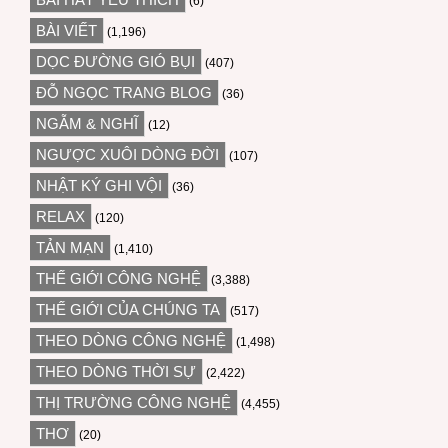
(6)
BÀI VIẾT
(1,196)
DỌC ĐƯỜNG GIÓ BỤI
(407)
ĐỖ NGỌC TRANG BLOG
(36)
NGẪM & NGHĨ
(12)
NGƯỢC XUÔI DÒNG ĐỜI
(107)
NHẬT KÝ GHI VỘI
(36)
RELAX
(120)
TẢN MẠN
(1,410)
THẾ GIỚI CÔNG NGHỆ
(3,388)
THẾ GIỚI CỦA CHÚNG TA
(517)
THEO DÒNG CÔNG NGHỆ
(1,498)
THEO DÒNG THỜI SỰ
(2,422)
THỊ TRƯỜNG CÔNG NGHỆ
(4,455)
THƠ
(20)