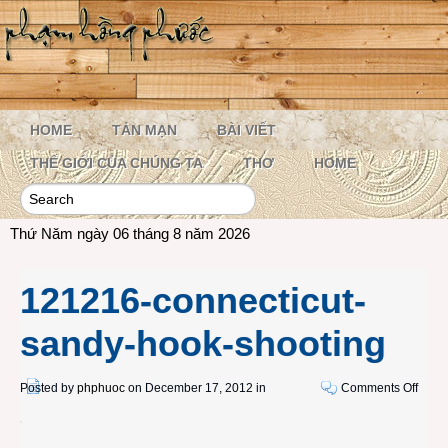
HOME
TẢN MẠN
BÀI VIẾT
THẾ GIỚI CỦA CHÚNG TA
THƠ
HOME
Thứ Năm ngày 06 tháng 8 năm 2026
121216-connecticut-
sandy-hook-shooting
on
Posted by
phphuoc
on December 17, 2012 in
Comments Off
1212
conne
sandy