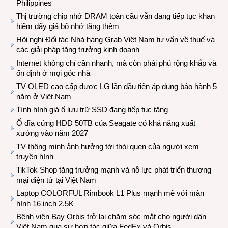
Philippines
Thị trường chip nhớ DRAM toàn cầu vẫn đang tiếp tục khan
hiếm đẩy giá bộ nhớ tăng thêm
Hội nghị Đối tác Nhà hàng Grab Việt Nam tư vấn về thuế và
các giải pháp tăng trưởng kinh doanh
Internet không chỉ cần nhanh, mà còn phải phủ rộng khắp và
ổn định ở mọi góc nhà
TV OLED cao cấp được LG lần đầu tiên áp dụng bảo hành 5
năm ở Việt Nam
Tình hình giá ổ lưu trữ SSD đang tiếp tục tăng
Ổ đĩa cứng HDD 50TB của Seagate có khả năng xuất
xưởng vào năm 2027
TV thông minh ảnh hưởng tới thói quen của người xem
truyền hình
TikTok Shop tăng trưởng mạnh và nỗ lực phát triển thương
mại điện tử tại Việt Nam
Laptop COLORFUL Rimbook L1 Plus mạnh mẽ với màn
hình 16 inch 2.5K
Bệnh viện Bay Orbis trở lại chăm sóc mắt cho người dân
Việt Nam qua sự hợp tác giữa FedEx và Orbis