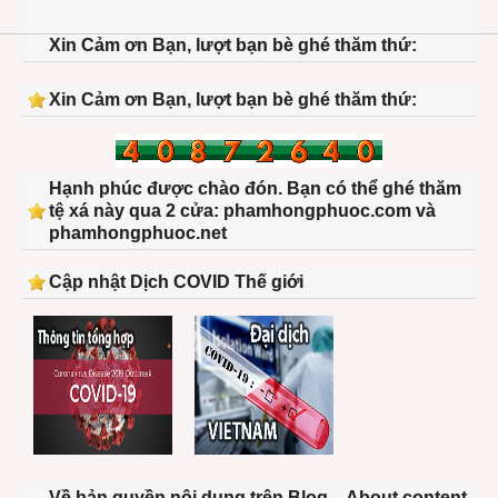
hook-
Xin Cảm ơn Bạn, lượt bạn bè ghé thăm thứ:
shoot
Xin Cảm ơn Bạn, lượt bạn bè ghé thăm thứ:
Hạnh phúc được chào đón. Bạn có thể ghé thăm
tệ xá này qua 2 cửa: phamhongphuoc.com và
phamhongphuoc.net
Cập nhật Dịch COVID Thế giới
Về bản quyền nội dung trên Blog – About content