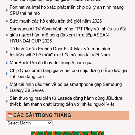
Fortinet và Intel hợp tác phát triển chip xử lý an ninh mạng
SPU thế hệ mới
Sức mạnh các hộ chiếu trên thế giới năm 2026
Samsung AI TV đồng hành cùng FPT Play với nhiều ưu đãi
giúp người hâm mộ bóng đá xem trực tiếp ASEAN
HYUNDAI CUP 2026
Tủ lạnh 4 cửa French Door Fit & Max với màn hình
InstaViewthế hệ mớiđược LG mở bán tại Việt Nam
MacBook Pro đã thay đổi trong 5 năm qua
Chip Qualcomm tăng giá vì hết còn chịu đựng nổi áp lực giá
linh kiện tăng cao
Một cái nhìn đầu tiên về bộ ba smartphone gập Samsung
Galaxy Z8 Series
Sàn thương mại điện tử Lazada đồng hành cùng JBL dưa
thiết bị âm thanh chất lượng đến với nhiều người Việt
CÁC BÀI TRONG THÁNG
CÁC
BÀI
TRONG