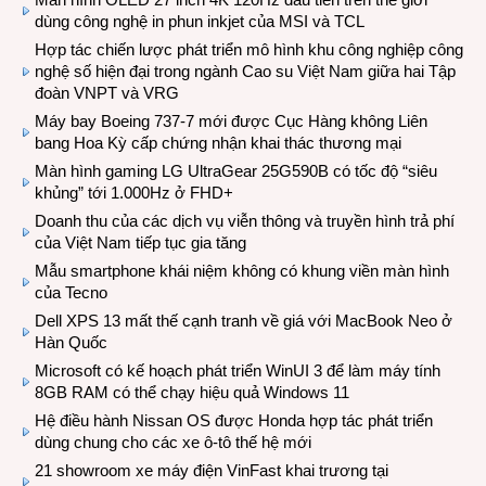
dùng công nghệ in phun inkjet của MSI và TCL
Hợp tác chiến lược phát triển mô hình khu công nghiệp công
nghệ số hiện đại trong ngành Cao su Việt Nam giữa hai Tập
đoàn VNPT và VRG
Máy bay Boeing 737-7 mới được Cục Hàng không Liên
bang Hoa Kỳ cấp chứng nhận khai thác thương mại
Màn hình gaming LG UltraGear 25G590B có tốc độ “siêu
khủng” tới 1.000Hz ở FHD+
Doanh thu của các dịch vụ viễn thông và truyền hình trả phí
của Việt Nam tiếp tục gia tăng
Mẫu smartphone khái niệm không có khung viền màn hình
của Tecno
Dell XPS 13 mất thế cạnh tranh về giá với MacBook Neo ở
Hàn Quốc
Microsoft có kế hoạch phát triển WinUI 3 để làm máy tính
8GB RAM có thể chạy hiệu quả Windows 11
Hệ điều hành Nissan OS được Honda hợp tác phát triển
dùng chung cho các xe ô-tô thế hệ mới
21 showroom xe máy điện VinFast khai trương tại