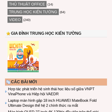
THỦ THUẬT OFFICE
(14)
TRUNG HỌC KIẾN TƯỜNG
(64)
VIDEO
(240)
GIA ĐÌNH TRUNG HỌC KIẾN TƯỜNG
CÁC BÀI MỚI
Hợp tác phát triển hệ sinh thái học liệu số giữa VNPT
VinaPhone và Hiệp hội VAEDR
Laptop màn hình gập 18 inch HUAWEI MateBook Fold
Ultimate Design thế hệ 2 chính thức ra mắt
Màn hình OLED 27 inch 4K 120Hz đầu tiên trên thế giới