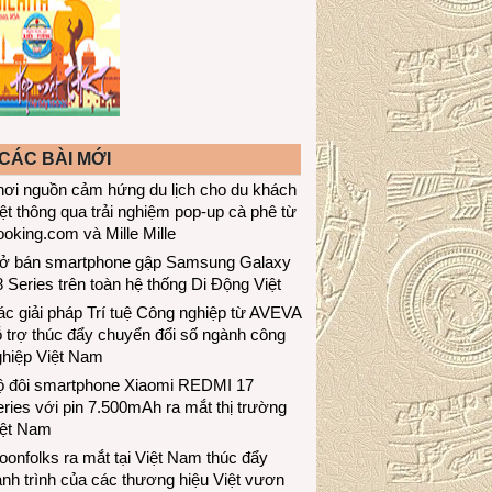
CÁC BÀI MỚI
hơi nguồn cảm hứng du lịch cho du khách
ệt thông qua trải nghiệm pop-up cà phê từ
oking.com và Mille Mille
ở bán smartphone gập Samsung Galaxy
 Series trên toàn hệ thống Di Động Việt
c giải pháp Trí tuệ Công nghiệp từ AVEVA
 trợ thúc đẩy chuyển đổi số ngành công
ghiệp Việt Nam
ộ đôi smartphone Xiaomi REDMI 17
ries với pin 7.500mAh ra mắt thị trường
iệt Nam
onfolks ra mắt tại Việt Nam thúc đẩy
nh trình của các thương hiệu Việt vươn