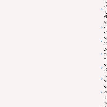
Hợ
cô
n
V
M
k
kh
M
có
Do
tr
tă
M
v
De
M
Mi
l
q
H