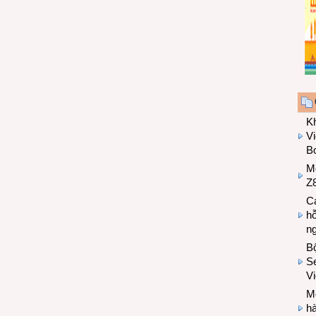
K
Vi
Bo
M
Z8
Cá
hỗ
n
B
Se
V
Mo
hà