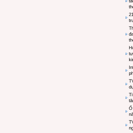
tá
th
2
tr
T
đa
t
Hộ
tư
k
In
ph
T
d
Tì
tă
Ổ
n
TV
n