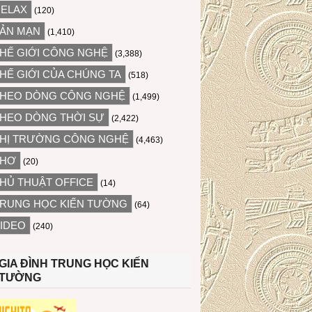
ELAX
(120)
ẢN MẠN
(1,410)
HẾ GIỚI CÔNG NGHỆ
(3,388)
HẾ GIỚI CỦA CHÚNG TA
(518)
HEO DÒNG CÔNG NGHỆ
(1,499)
HEO DÒNG THỜI SỰ
(2,422)
HỊ TRƯỜNG CÔNG NGHỆ
(4,463)
THƠ
(20)
HỦ THUẬT OFFICE
(14)
RUNG HỌC KIẾN TƯỜNG
(64)
IDEO
(240)
GIA ĐÌNH TRUNG HỌC KIẾN
TƯỜNG