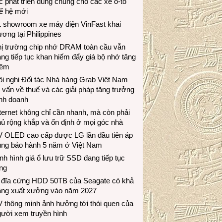
c phát triển dùng chung cho các xe ô-tô
ế hệ mới
1 showroom xe máy điện VinFast khai
ương tại Philippines
hị trường chip nhớ DRAM toàn cầu vẫn
ng tiếp tục khan hiếm đẩy giá bộ nhớ tăng
hêm
i nghị Đối tác Nhà hàng Grab Việt Nam
 vấn về thuế và các giải pháp tăng trưởng
inh doanh
ternet không chỉ cần nhanh, mà còn phải
ủ rộng khắp và ổn định ở mọi góc nhà
V OLED cao cấp được LG lần đầu tiên áp
ụng bảo hành 5 năm ở Việt Nam
nh hình giá ổ lưu trữ SSD đang tiếp tục
ng
 đĩa cứng HDD 50TB của Seagate có khả
ăng xuất xưởng vào năm 2027
 thông minh ảnh hưởng tới thói quen của
gười xem truyền hình