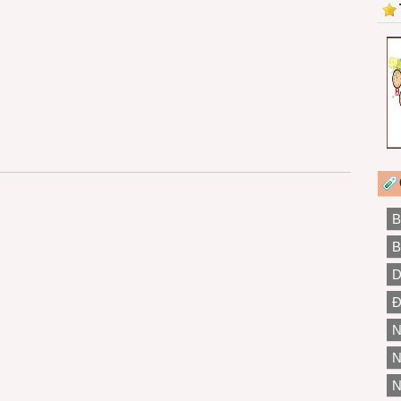
B
B
D
Đ
N
N
N