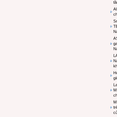
t
Al
c
S
T
N
A
g
Na
LA
Na
k
Hợ
g
L
Ma
ch
M
tr
c