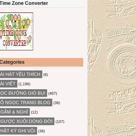
Time Zone Converter
Categories
ÀI HÁT YÊU THÍCH
(6)
ÀI VIẾT
(1,196)
ỌC ĐƯỜNG GIÓ BỤI
(407)
Ỗ NGỌC TRANG BLOG
(36)
GẪM & NGHĨ
(12)
GƯỢC XUÔI DÒNG ĐỜI
(107)
HẬT KÝ GHI VỘI
(36)