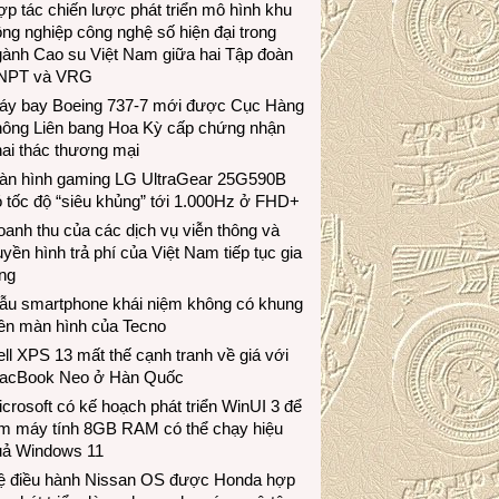
p tác chiến lược phát triển mô hình khu
ng nghiệp công nghệ số hiện đại trong
gành Cao su Việt Nam giữa hai Tập đoàn
NPT và VRG
áy bay Boeing 737-7 mới được Cục Hàng
hông Liên bang Hoa Kỳ cấp chứng nhận
ai thác thương mại
àn hình gaming LG UltraGear 25G590B
 tốc độ “siêu khủng” tới 1.000Hz ở FHD+
anh thu của các dịch vụ viễn thông và
uyền hình trả phí của Việt Nam tiếp tục gia
ng
ẫu smartphone khái niệm không có khung
iền màn hình của Tecno
ll XPS 13 mất thế cạnh tranh về giá với
acBook Neo ở Hàn Quốc
crosoft có kế hoạch phát triển WinUI 3 để
àm máy tính 8GB RAM có thể chạy hiệu
uả Windows 11
ệ điều hành Nissan OS được Honda hợp