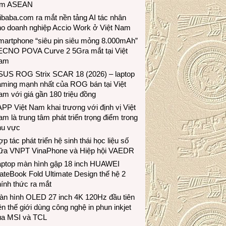
ầm ASEAN
ibaba.com ra mắt nền tảng AI tác nhân
ho doanh nghiệp Accio Work ở Việt Nam
martphone “siêu pin siêu mỏng 8.000mAh”
ECNO POVA Curve 2 5Gra mắt tại Việt
am
SUS ROG Strix SCAR 18 (2026) – laptop
aming mạnh nhất của ROG bán tại Việt
m với giá gần 180 triệu đồng
PP Việt Nam khai trương với định vị Việt
m là trung tâm phát triển trọng điểm trong
hu vực
p tác phát triển hệ sinh thái học liệu số
iữa VNPT VinaPhone và Hiệp hội VAEDR
aptop màn hình gập 18 inch HUAWEI
teBook Fold Ultimate Design thế hệ 2
ính thức ra mắt
àn hình OLED 27 inch 4K 120Hz đầu tiên
ên thế giới dùng công nghệ in phun inkjet
ủa MSI và TCL