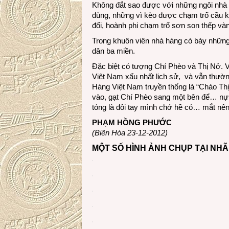
Không đắt sao được với những ngôi nhà 
đùng, những vì kèo được chạm trổ cầu k
đối, hoành phi chạm trổ sơn son thếp và
Trong khuôn viên nhà hàng có bày những
dân ba miền.
Đặc biệt có tượng Chí Phèo và Thị Nở.
Việt Nam xấu nhất lịch sử, và vẫn thườ
Hàng Việt Nam truyền thống là “Cháo Th
vào, gạt Chí Phèo sang một bên để… nựn
tỏng là đôi tay mình chớ hề có… mắt nên 
PHẠM HỒNG PHƯỚC
(Biên Hòa 23-12-2012)
MỘT SỐ HÌNH ẢNH CHỤP TẠI NHÃ