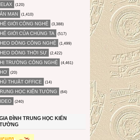
ELAX
(120)
ẢN MẠN
(1,410)
HẾ GIỚI CÔNG NGHỆ
(3,388)
HẾ GIỚI CỦA CHÚNG TA
(517)
HEO DÒNG CÔNG NGHỆ
(1,499)
HEO DÒNG THỜI SỰ
(2,422)
HỊ TRƯỜNG CÔNG NGHỆ
(4,461)
THƠ
(20)
HỦ THUẬT OFFICE
(14)
RUNG HỌC KIẾN TƯỜNG
(64)
IDEO
(240)
GIA ĐÌNH TRUNG HỌC KIẾN
TƯỜNG