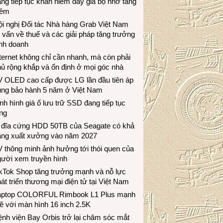
ng tiếp tục khan hiếm đẩy giá bộ nhớ tăng
hêm
i nghị Đối tác Nhà hàng Grab Việt Nam
 vấn về thuế và các giải pháp tăng trưởng
inh doanh
ternet không chỉ cần nhanh, mà còn phải
ủ rộng khắp và ổn định ở mọi góc nhà
V OLED cao cấp được LG lần đầu tiên áp
ụng bảo hành 5 năm ở Việt Nam
nh hình giá ổ lưu trữ SSD đang tiếp tục
ng
 đĩa cứng HDD 50TB của Seagate có khả
ăng xuất xưởng vào năm 2027
 thông minh ảnh hưởng tới thói quen của
gười xem truyền hình
ikTok Shop tăng trưởng mạnh và nỗ lực
át triển thương mại điện tử tại Việt Nam
aptop COLORFUL Rimbook L1 Plus mạnh
 với màn hình 16 inch 2.5K
nh viện Bay Orbis trở lại chăm sóc mắt