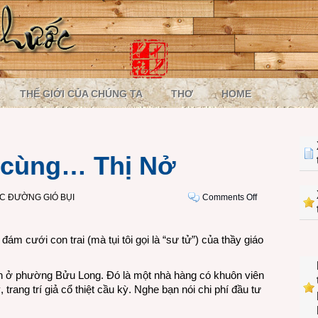
THẾ GIỚI CỦA CHÚNG TA
THƠ
HOME
 cùng… Thị Nở
on
C ĐƯỜNG GIÓ BỤI
Comments Off
Một
phút
đám cưới con trai (mà tụi tôi gọi là “sư tử”) của thầy giáo
phiêu
cùng…
Thị
án ở phường Bửu Long. Đó là một nhà hàng có khuôn viên
Nở
 trang trí giả cổ thiệt cầu kỳ. Nghe bạn nói chi phí đầu tư