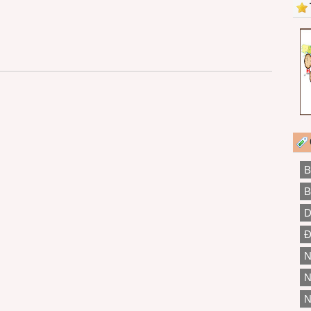
B
B
D
Đ
N
N
N