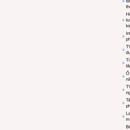
đa
t
Hộ
tư
k
In
ph
T
d
Tì
tă
Ổ
n
TV
n
T
ph
L
mẽ
Bệ