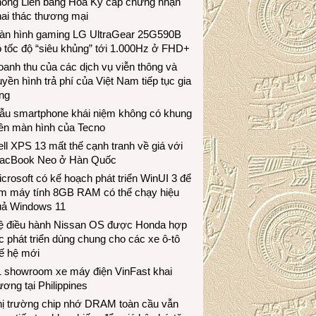
hông Liên bang Hoa Kỳ cấp chứng nhận
ai thác thương mại
àn hình gaming LG UltraGear 25G590B
 tốc độ “siêu khủng” tới 1.000Hz ở FHD+
anh thu của các dịch vụ viễn thông và
uyền hình trả phí của Việt Nam tiếp tục gia
ng
ẫu smartphone khái niệm không có khung
iền màn hình của Tecno
ll XPS 13 mất thế cạnh tranh về giá với
acBook Neo ở Hàn Quốc
crosoft có kế hoạch phát triển WinUI 3 để
àm máy tính 8GB RAM có thể chạy hiệu
uả Windows 11
ệ điều hành Nissan OS được Honda hợp
c phát triển dùng chung cho các xe ô-tô
ế hệ mới
1 showroom xe máy điện VinFast khai
ương tại Philippines
hị trường chip nhớ DRAM toàn cầu vẫn