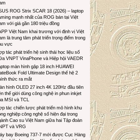
am
SUS ROG Strix SCAR 18 (2026) – laptop
aming mạnh nhất của ROG bán tại Việt
m với giá gần 180 triệu đồng
PP Việt Nam khai trương với định vị Việt
m là trung tâm phát triển trọng điểm trong
hu vực
p tác phát triển hệ sinh thái học liệu số
iữa VNPT VinaPhone và Hiệp hội VAEDR
aptop màn hình gập 18 inch HUAWEI
teBook Fold Ultimate Design thế hệ 2
ính thức ra mắt
àn hình OLED 27 inch 4K 120Hz đầu tiên
ên thế giới dùng công nghệ in phun inkjet
ủa MSI và TCL
p tác chiến lược phát triển mô hình khu
ng nghiệp công nghệ số hiện đại trong
gành Cao su Việt Nam giữa hai Tập đoàn
NPT và VRG
áy bay Boeing 737-7 mới được Cục Hàng