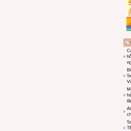
Cá
hỗ
n
B
Se
V
Mo
hà
t
Al
c
S
T