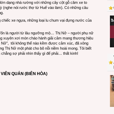
lớn dạng nhà rường với những cây cột gỗ căm xe to
ỳ (nghe nói rước thợ từ Huế vào làm). Có những câu
ng.
 chiếc xe ngựa, những loại lu chum vại đựng nước của
 Vốn là người từ lâu ngưỡng mộ… Thị Nở – người phụ nữ
ng xuyên xơi món cháo hành giải cảm mang thương hiệu
ị Nở”, tôi không thể nào kềm được cảm xúc, đã xông
g Thị Nở một phát cho bõ nỗi niềm hoài mong. Tôi biết
chẳng sợ phải nhìn thấy gì để phải… thất kinh!
 VIÊN QUÁN (BIÊN HÒA)