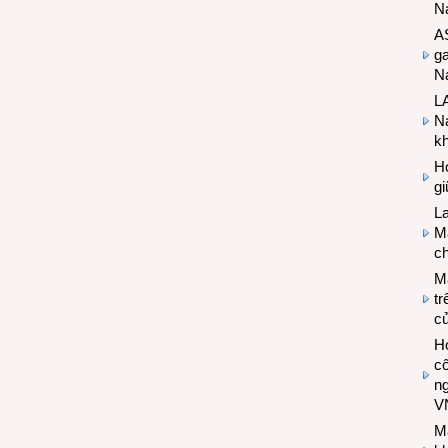
N
A
g
Na
LA
Na
k
Hợ
g
L
Ma
ch
M
tr
c
Hợ
cô
n
V
M