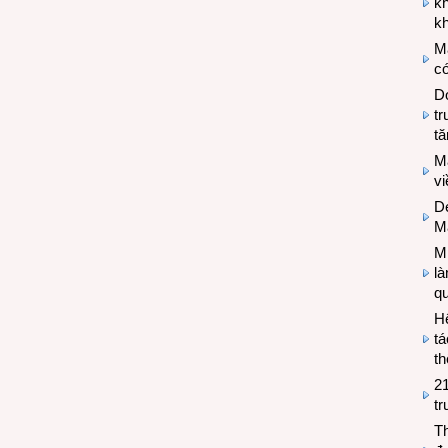
k
kh
M
có
Do
tr
tă
M
v
De
M
Mi
l
q
H
tá
th
2
tr
T