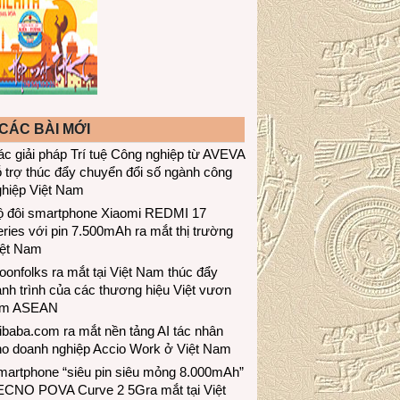
CÁC BÀI MỚI
c giải pháp Trí tuệ Công nghiệp từ AVEVA
 trợ thúc đẩy chuyển đổi số ngành công
ghiệp Việt Nam
ộ đôi smartphone Xiaomi REDMI 17
ries với pin 7.500mAh ra mắt thị trường
iệt Nam
onfolks ra mắt tại Việt Nam thúc đẩy
nh trình của các thương hiệu Việt vươn
ầm ASEAN
ibaba.com ra mắt nền tảng AI tác nhân
ho doanh nghiệp Accio Work ở Việt Nam
martphone “siêu pin siêu mỏng 8.000mAh”
ECNO POVA Curve 2 5Gra mắt tại Việt