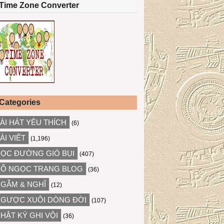
Time Zone Converter
Categories
ÀI HÁT YÊU THÍCH
(6)
ÀI VIẾT
(1,196)
ỌC ĐƯỜNG GIÓ BỤI
(407)
Ỗ NGỌC TRANG BLOG
(36)
GẪM & NGHĨ
(12)
GƯỢC XUÔI DÒNG ĐỜI
(107)
HẬT KÝ GHI VỘI
(36)