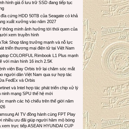
nh hình giá ổ lưu trữ SSD đang tiếp tục
ng
 đĩa cứng HDD 50TB của Seagate có khả
ăng xuất xưởng vào năm 2027
 thông minh ảnh hưởng tới thói quen của
gười xem truyền hình
ikTok Shop tăng trưởng mạnh và nỗ lực
át triển thương mại điện tử tại Việt Nam
aptop COLORFUL Rimbook L1 Plus mạnh
 với màn hình 16 inch 2.5K
nh viện Bay Orbis trở lại chăm sóc mắt
ho người dân Việt Nam qua sự hợp tác
iữa FedEx và Orbis
rtinet và Intel hợp tác phát triển chip xử lý
n ninh mạng SPU thế hệ mới
c mạnh các hộ chiếu trên thế giới năm
026
amsung AI TV đồng hành cùng FPT Play
i nhiều ưu đãi giúp người hâm mộ bóng
á xem trực tiếp ASEAN HYUNDAI CUP