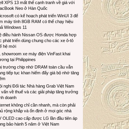
ll XPS 13 mất thế cạnh tranh về giá với
acBook Neo ở Hàn Quốc
crosoft có kế hoạch phát triển WinUI 3 để
àm máy tính 8GB RAM có thể chạy hiệu
uả Windows 11
ệ điều hành Nissan OS được Honda hợp
c phát triển dùng chung cho các xe ô-tô
ế hệ mới
1 showroom xe máy điện VinFast khai
ương tại Philippines
hị trường chip nhớ DRAM toàn cầu vẫn
ng tiếp tục khan hiếm đẩy giá bộ nhớ tăng
hêm
i nghị Đối tác Nhà hàng Grab Việt Nam
 vấn về thuế và các giải pháp tăng trưởng
inh doanh
ternet không chỉ cần nhanh, mà còn phải
ủ rộng khắp và ổn định ở mọi góc nhà
V OLED cao cấp được LG lần đầu tiên áp
ụng bảo hành 5 năm ở Việt Nam