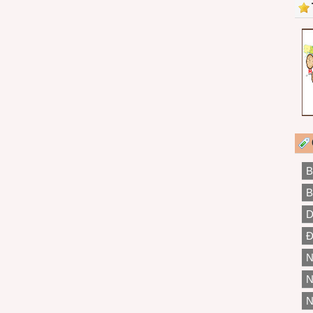
B
B
D
Đ
N
N
N