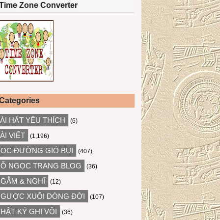
Time Zone Converter
Categories
ÀI HÁT YÊU THÍCH
(6)
ÀI VIẾT
(1,196)
ỌC ĐƯỜNG GIÓ BỤI
(407)
Ỗ NGỌC TRANG BLOG
(36)
GẪM & NGHĨ
(12)
GƯỢC XUÔI DÒNG ĐỜI
(107)
HẬT KÝ GHI VỘI
(36)