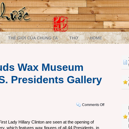
THẾ GIỚI CỦA CHÚNG TA
THƠ
HOME
uds Wax Museum
S. Presidents Gallery
on
Comments Off
Madame
Tussauds
First Lady Hillary Clinton are seen at the opening of
Wax
 which features wax figures of all 44 Presidents, in
Museum