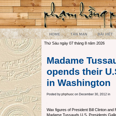
HOME
TẢN MẠN
BÀI VIẾT
Thứ Sáu ngày 07 tháng 8 năm 2026
Madame Tussa
opends their U.
in Washington
Posted by
phphuoc
on December 30, 2012 in
Wax figures of President Bill Clinton and 
Madame Tussauds U.S. Presidents Gallery,