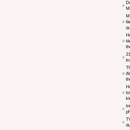
De
M
Mi
l
q
H
tá
th
2
tr
T
đa
t
Hộ
tư
k
In
ph
T
d