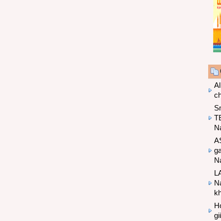
Al
c
S
T
N
A
g
Na
LA
Na
k
Hợ
g