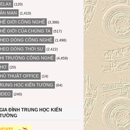
ELAX
(120)
ẢN MẠN
(1,410)
HẾ GIỚI CÔNG NGHỆ
(3,388)
HẾ GIỚI CỦA CHÚNG TA
(517)
HEO DÒNG CÔNG NGHỆ
(1,498)
HEO DÒNG THỜI SỰ
(2,422)
HỊ TRƯỜNG CÔNG NGHỆ
(4,459)
THƠ
(20)
HỦ THUẬT OFFICE
(14)
RUNG HỌC KIẾN TƯỜNG
(64)
IDEO
(240)
GIA ĐÌNH TRUNG HỌC KIẾN
TƯỜNG