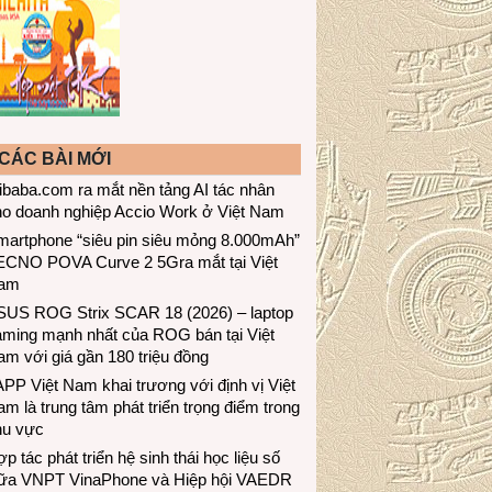
CÁC BÀI MỚI
ibaba.com ra mắt nền tảng AI tác nhân
ho doanh nghiệp Accio Work ở Việt Nam
martphone “siêu pin siêu mỏng 8.000mAh”
ECNO POVA Curve 2 5Gra mắt tại Việt
am
SUS ROG Strix SCAR 18 (2026) – laptop
aming mạnh nhất của ROG bán tại Việt
m với giá gần 180 triệu đồng
PP Việt Nam khai trương với định vị Việt
m là trung tâm phát triển trọng điểm trong
hu vực
p tác phát triển hệ sinh thái học liệu số
iữa VNPT VinaPhone và Hiệp hội VAEDR