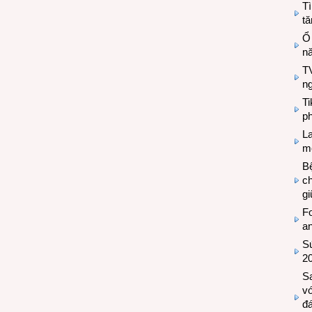
Tì
tă
Ổ
n
TV
n
T
ph
L
mẽ
Bệ
c
g
Fo
a
Sứ
2
S
vớ
đ