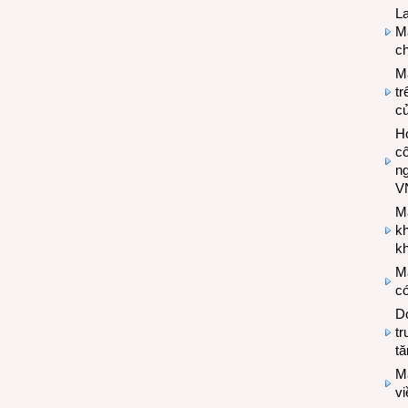
L
Ma
ch
M
tr
c
Hợ
cô
n
V
M
k
kh
M
có
Do
tr
tă
M
v