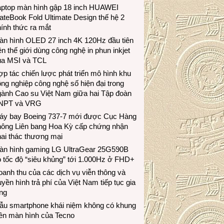
aptop màn hình gập 18 inch HUAWEI
teBook Fold Ultimate Design thế hệ 2
ính thức ra mắt
àn hình OLED 27 inch 4K 120Hz đầu tiên
ên thế giới dùng công nghệ in phun inkjet
ủa MSI và TCL
p tác chiến lược phát triển mô hình khu
ng nghiệp công nghệ số hiện đại trong
gành Cao su Việt Nam giữa hai Tập đoàn
NPT và VRG
áy bay Boeing 737-7 mới được Cục Hàng
hông Liên bang Hoa Kỳ cấp chứng nhận
ai thác thương mại
àn hình gaming LG UltraGear 25G590B
 tốc độ “siêu khủng” tới 1.000Hz ở FHD+
anh thu của các dịch vụ viễn thông và
uyền hình trả phí của Việt Nam tiếp tục gia
ng
ẫu smartphone khái niệm không có khung
iền màn hình của Tecno