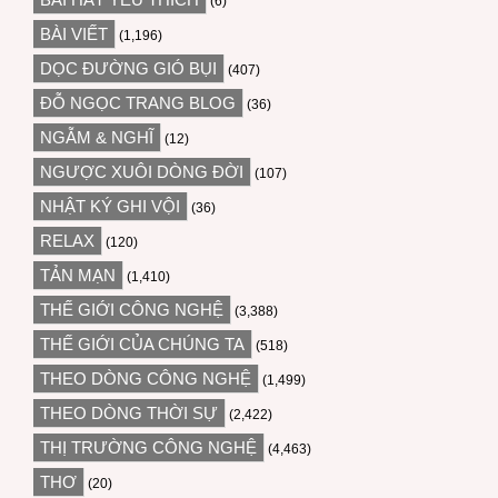
(6)
BÀI VIẾT
(1,196)
DỌC ĐƯỜNG GIÓ BỤI
(407)
ĐỖ NGỌC TRANG BLOG
(36)
NGẪM & NGHĨ
(12)
NGƯỢC XUÔI DÒNG ĐỜI
(107)
NHẬT KÝ GHI VỘI
(36)
RELAX
(120)
TẢN MẠN
(1,410)
THẾ GIỚI CÔNG NGHỆ
(3,388)
THẾ GIỚI CỦA CHÚNG TA
(518)
THEO DÒNG CÔNG NGHỆ
(1,499)
THEO DÒNG THỜI SỰ
(2,422)
THỊ TRƯỜNG CÔNG NGHỆ
(4,463)
THƠ
(20)