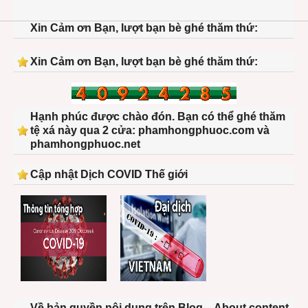
statu
Xin Cảm ơn Bạn, lượt bạn bè ghé thăm thứ:
02
Xin Cảm ơn Bạn, lượt bạn bè ghé thăm thứ:
Hạnh phúc được chào đón. Bạn có thể ghé thăm
tệ xá này qua 2 cửa: phamhongphuoc.com và
phamhongphuoc.net
Cập nhật Dịch COVID Thế giới
Về bản quyền nội dung trên Blog – About content