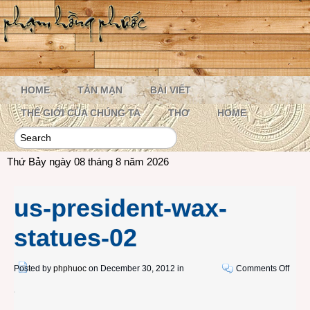
HOME
TẢN MẠN
BÀI VIẾT
THẾ GIỚI CỦA CHÚNG TA
THƠ
HOME
Thứ Bảy ngày 08 tháng 8 năm 2026
us-president-wax-
statues-02
on
Posted by
phphuoc
on December 30, 2012 in
Comments Off
us-
presi
wax-