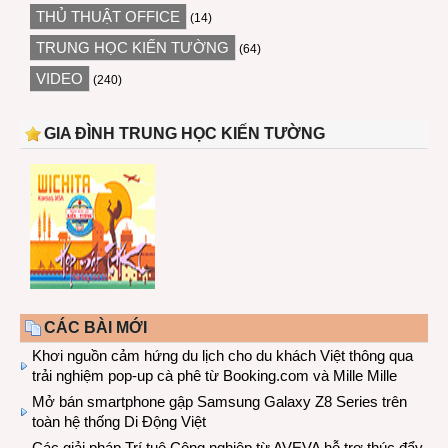
THỦ THUẬT OFFICE
(14)
TRUNG HỌC KIẾN TƯỜNG
(64)
VIDEO
(240)
GIA ĐÌNH TRUNG HỌC KIẾN TƯỜNG
CÁC BÀI MỚI
Khơi nguồn cảm hứng du lịch cho du khách Việt thông qua
trải nghiệm pop-up cà phê từ Booking.com và Mille Mille
Mở bán smartphone gập Samsung Galaxy Z8 Series trên
toàn hệ thống Di Động Việt
Các giải pháp Trí tuệ Công nghiệp từ AVEVA hỗ trợ thúc đẩy