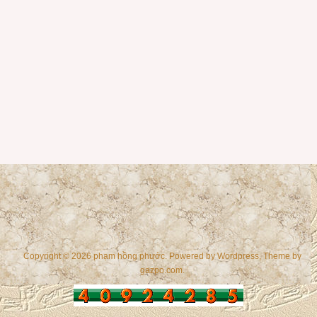
Copyright © 2026 phạm hồng phước. Powered by
Wordpress
, Theme by
gazpo.com
.