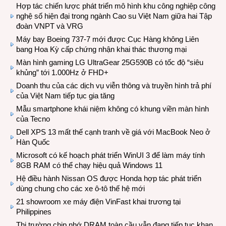
Hợp tác chiến lược phát triển mô hình khu công nghiệp công
nghệ số hiện đại trong ngành Cao su Việt Nam giữa hai Tập
đoàn VNPT và VRG
Máy bay Boeing 737-7 mới được Cục Hàng không Liên
bang Hoa Kỳ cấp chứng nhận khai thác thương mại
Màn hình gaming LG UltraGear 25G590B có tốc độ “siêu
khủng” tới 1.000Hz ở FHD+
Doanh thu của các dịch vụ viễn thông và truyền hình trả phí
của Việt Nam tiếp tục gia tăng
Mẫu smartphone khái niệm không có khung viền màn hình
của Tecno
Dell XPS 13 mất thế cạnh tranh về giá với MacBook Neo ở
Hàn Quốc
Microsoft có kế hoạch phát triển WinUI 3 để làm máy tính
8GB RAM có thể chạy hiệu quả Windows 11
Hệ điều hành Nissan OS được Honda hợp tác phát triển
dùng chung cho các xe ô-tô thế hệ mới
21 showroom xe máy điện VinFast khai trương tại
Philippines
Thị trường chip nhớ DRAM toàn cầu vẫn đang tiếp tục khan