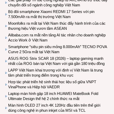
chuyển đổi số ngành công nghiệp Việt Nam
Bộ đôi smartphone Xiaomi REDMI 17 Series với pin
7.500mAh ra mắt thị trường Việt Nam
Moonfolks ra mắt tại Việt Nam thúc đẩy hành trình của các
thương hiệu Việt vươn tầm ASEAN
Alibaba.com ra mắt nền tảng AI tác nhân cho doanh nghiệp
Accio Work ở Việt Nam
Smartphone “siêu pin siêu mỏng 8.000mAh” TECNO POVA
Curve 2 5Gra mắt tại Việt Nam
ASUS ROG Strix SCAR 18 (2026) – laptop gaming mạnh
nhất của ROG bán tại Việt Nam với giá gần 180 triệu đồng
LAPP Việt Nam khai trương với định vị Việt Nam là trung
tâm phát triển trọng điểm trong khu vực
Hợp tác phát triển hệ sinh thái học liệu số giữa VNPT
VinaPhone và Hiệp hội VAEDR
Laptop màn hình gập 18 inch HUAWEI MateBook Fold
Ultimate Design thế hệ 2 chính thức ra mắt
Màn hình OLED 27 inch 4K 120Hz đầu tiên trên thế giới
dùng công nghệ in phun inkjet của MSI và TCL