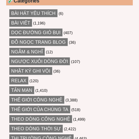
Categories
BÀI HÁT YÊU THÍCH
(6)
BÀI VIẾT
(1,196)
DỌC ĐƯỜNG GIÓ BỤI
(407)
ĐỖ NGỌC TRANG BLOG
(36)
NGẪM & NGHĨ
(12)
NGƯỢC XUÔI DÒNG ĐỜI
(107)
NHẬT KÝ GHI VỘI
(36)
RELAX
(120)
TẢN MẠN
(1,410)
THẾ GIỚI CÔNG NGHỆ
(3,388)
THẾ GIỚI CỦA CHÚNG TA
(518)
THEO DÒNG CÔNG NGHỆ
(1,499)
THEO DÒNG THỜI SỰ
(2,422)
THỊ TRƯỜNG CÔNG NGHỆ
(4,463)