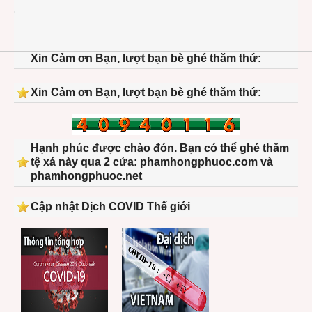
us-
presi
wax-
statu
Xin Cảm ơn Bạn, lượt bạn bè ghé thăm thứ:
barac
obam
miche
Xin Cảm ơn Bạn, lượt bạn bè ghé thăm thứ:
Hạnh phúc được chào đón. Bạn có thể ghé thăm
tệ xá này qua 2 cửa: phamhongphuoc.com và
phamhongphuoc.net
Cập nhật Dịch COVID Thế giới