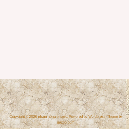
Copyright © 2026 phạm hồng phước. Powered by
Wordpress
, Theme by
gazpo.com
.