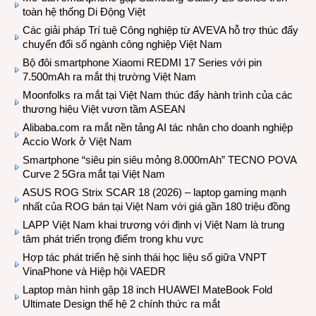
toàn hệ thống Di Động Việt
Các giải pháp Trí tuệ Công nghiệp từ AVEVA hỗ trợ thúc đẩy
chuyển đổi số ngành công nghiệp Việt Nam
Bộ đôi smartphone Xiaomi REDMI 17 Series với pin
7.500mAh ra mắt thị trường Việt Nam
Moonfolks ra mắt tại Việt Nam thúc đẩy hành trình của các
thương hiệu Việt vươn tầm ASEAN
Alibaba.com ra mắt nền tảng AI tác nhân cho doanh nghiệp
Accio Work ở Việt Nam
Smartphone “siêu pin siêu mỏng 8.000mAh” TECNO POVA
Curve 2 5Gra mắt tại Việt Nam
ASUS ROG Strix SCAR 18 (2026) – laptop gaming mạnh
nhất của ROG bán tại Việt Nam với giá gần 180 triệu đồng
LAPP Việt Nam khai trương với định vị Việt Nam là trung
tâm phát triển trọng điểm trong khu vực
Hợp tác phát triển hệ sinh thái học liệu số giữa VNPT
VinaPhone và Hiệp hội VAEDR
Laptop màn hình gập 18 inch HUAWEI MateBook Fold
Ultimate Design thế hệ 2 chính thức ra mắt