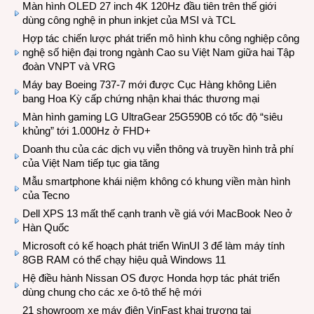
Màn hình OLED 27 inch 4K 120Hz đầu tiên trên thế giới
dùng công nghệ in phun inkjet của MSI và TCL
Hợp tác chiến lược phát triển mô hình khu công nghiệp công
nghệ số hiện đại trong ngành Cao su Việt Nam giữa hai Tập
đoàn VNPT và VRG
Máy bay Boeing 737-7 mới được Cục Hàng không Liên
bang Hoa Kỳ cấp chứng nhận khai thác thương mại
Màn hình gaming LG UltraGear 25G590B có tốc độ “siêu
khủng” tới 1.000Hz ở FHD+
Doanh thu của các dịch vụ viễn thông và truyền hình trả phí
của Việt Nam tiếp tục gia tăng
Mẫu smartphone khái niệm không có khung viền màn hình
của Tecno
Dell XPS 13 mất thế cạnh tranh về giá với MacBook Neo ở
Hàn Quốc
Microsoft có kế hoạch phát triển WinUI 3 để làm máy tính
8GB RAM có thể chạy hiệu quả Windows 11
Hệ điều hành Nissan OS được Honda hợp tác phát triển
dùng chung cho các xe ô-tô thế hệ mới
21 showroom xe máy điện VinFast khai trương tại