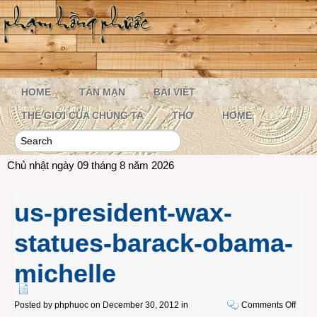
HOME
TẢN MẠN
BÀI VIẾT
THẾ GIỚI CỦA CHÚNG TA
THƠ
HOME
Chủ nhật ngày 09 tháng 8 năm 2026
us-president-wax-
statues-barack-obama-
michelle
on
Posted by
phphuoc
on December 30, 2012 in
Comments Off