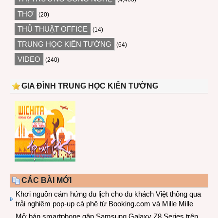
THƠ
(20)
THỦ THUẬT OFFICE
(14)
TRUNG HỌC KIẾN TƯỜNG
(64)
VIDEO
(240)
GIA ĐÌNH TRUNG HỌC KIẾN TƯỜNG
CÁC BÀI MỚI
Khơi nguồn cảm hứng du lịch cho du khách Việt thông qua
trải nghiệm pop-up cà phê từ Booking.com và Mille Mille
Mở bán smartphone gập Samsung Galaxy Z8 Series trên