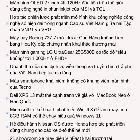
Màn hình OLED 27 inch 4K 120Hz đầu tiên trên thế giới
dùng công nghệ in phun inkjet của MSI và TCL
Hợp tác chiến lược phát triển mô hình khu công nghiệp công
nghệ số hiện đại trong ngành Cao su Việt Nam giữa hai Tập
đoàn VNPT và VRG
Máy bay Boeing 737-7 mới được Cục Hàng không Liên
bang Hoa Kỳ cấp chứng nhận khai thác thương mại
Màn hình gaming LG UltraGear 25G590B có tốc độ “siêu
khủng” tới 1.000Hz ở FHD+
Doanh thu của các dịch vụ viễn thông và truyền hình trả phí
của Việt Nam tiếp tục gia tăng
Mẫu smartphone khái niệm không có khung viền màn hình
của Tecno
Dell XPS 13 mất thế cạnh tranh về giá với MacBook Neo ở
Hàn Quốc
Microsoft có kế hoạch phát triển WinUI 3 để làm máy tính
8GB RAM có thể chạy hiệu quả Windows 11
Hệ điều hành Nissan OS được Honda hợp tác phát triển
dùng chung cho các xe ô-tô thế hệ mới
21 showroom xe máy điện VinFast khai trương tại