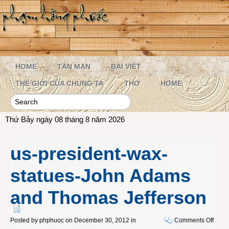
HOME
TẢN MẠN
BÀI VIẾT
THẾ GIỚI CỦA CHÚNG TA
THƠ
HOME
Thứ Bảy ngày 08 tháng 8 năm 2026
us-president-wax-
statues-John Adams
and Thomas Jefferson
on
Posted by
phphuoc
on December 30, 2012 in
Comments Off