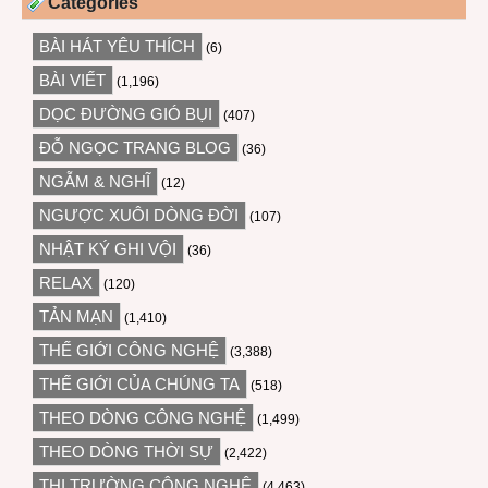
Categories
BÀI HÁT YÊU THÍCH
(6)
BÀI VIẾT
(1,196)
DỌC ĐƯỜNG GIÓ BỤI
(407)
ĐỖ NGỌC TRANG BLOG
(36)
NGẪM & NGHĨ
(12)
NGƯỢC XUÔI DÒNG ĐỜI
(107)
NHẬT KÝ GHI VỘI
(36)
RELAX
(120)
TẢN MẠN
(1,410)
THẾ GIỚI CÔNG NGHỆ
(3,388)
THẾ GIỚI CỦA CHÚNG TA
(518)
THEO DÒNG CÔNG NGHỆ
(1,499)
THEO DÒNG THỜI SỰ
(2,422)
THỊ TRƯỜNG CÔNG NGHỆ
(4,463)