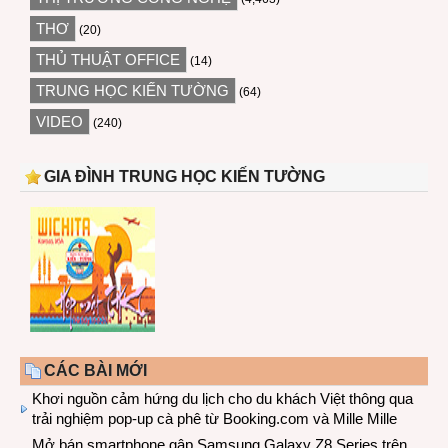
THƠ
(20)
THỦ THUẬT OFFICE
(14)
TRUNG HỌC KIẾN TƯỜNG
(64)
VIDEO
(240)
GIA ĐÌNH TRUNG HỌC KIẾN TƯỜNG
CÁC BÀI MỚI
Khơi nguồn cảm hứng du lịch cho du khách Việt thông qua
trải nghiệm pop-up cà phê từ Booking.com và Mille Mille
Mở bán smartphone gập Samsung Galaxy Z8 Series trên