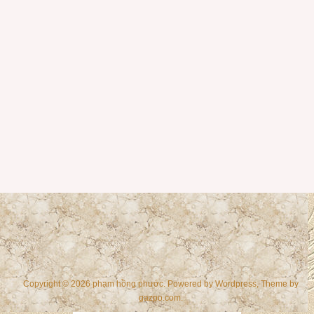
Copyright © 2026 phạm hồng phước. Powered by
Wordpress
, Theme by
gazpo.com
.