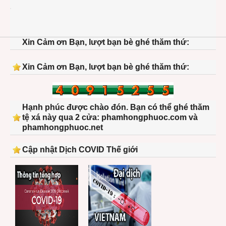
us-
presi
wax-
statu
Xin Cảm ơn Bạn, lượt bạn bè ghé thăm thứ:
John
Adam
and
Xin Cảm ơn Bạn, lượt bạn bè ghé thăm thứ:
Thom
Jeffe
Hạnh phúc được chào đón. Bạn có thể ghé thăm
tệ xá này qua 2 cửa: phamhongphuoc.com và
phamhongphuoc.net
Cập nhật Dịch COVID Thế giới