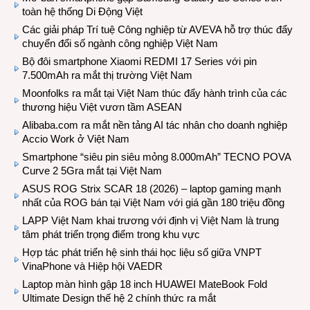
toàn hệ thống Di Động Việt
Các giải pháp Trí tuệ Công nghiệp từ AVEVA hỗ trợ thúc đẩy
chuyển đổi số ngành công nghiệp Việt Nam
Bộ đôi smartphone Xiaomi REDMI 17 Series với pin
7.500mAh ra mắt thị trường Việt Nam
Moonfolks ra mắt tại Việt Nam thúc đẩy hành trình của các
thương hiệu Việt vươn tầm ASEAN
Alibaba.com ra mắt nền tảng AI tác nhân cho doanh nghiệp
Accio Work ở Việt Nam
Smartphone “siêu pin siêu mỏng 8.000mAh” TECNO POVA
Curve 2 5Gra mắt tại Việt Nam
ASUS ROG Strix SCAR 18 (2026) – laptop gaming mạnh
nhất của ROG bán tại Việt Nam với giá gần 180 triệu đồng
LAPP Việt Nam khai trương với định vị Việt Nam là trung
tâm phát triển trọng điểm trong khu vực
Hợp tác phát triển hệ sinh thái học liệu số giữa VNPT
VinaPhone và Hiệp hội VAEDR
Laptop màn hình gập 18 inch HUAWEI MateBook Fold
Ultimate Design thế hệ 2 chính thức ra mắt