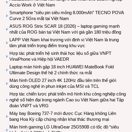
Accio Work ở Việt Nam
Smartphone “siêu pin siêu mỏng 8.000mAh” TECNO POVA
Curve 2 5Gra mắt tại Việt Nam
ASUS ROG Strix SCAR 18 (2026) – laptop gaming mạnh
nhất của ROG bán tại Việt Nam với giá gần 180 triệu đồng
LAPP Việt Nam khai trương với định vị Việt Nam là trung
tâm phát triển trọng điểm trong khu vực
Hợp tác phát triển hệ sinh thái học liệu số giữa VNPT
VinaPhone và Hiệp hội VAEDR
Laptop màn hình gập 18 inch HUAWEI MateBook Fold
Ultimate Design thế hệ 2 chính thức ra mắt
Màn hình OLED 27 inch 4K 120Hz đầu tiên trên thế giới
dùng công nghệ in phun inkjet của MSI và TCL
Hợp tác chiến lược phát triển mô hình khu công nghiệp công
nghệ số hiện đại trong ngành Cao su Việt Nam giữa hai Tập
đoàn VNPT và VRG
Máy bay Boeing 737-7 mới được Cục Hàng không Liên
bang Hoa Kỳ cấp chứng nhận khai thác thương mại
Màn hình gaming LG UltraGear 25G590B có tốc độ “siêu