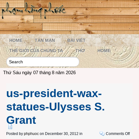
HOME
TẢN MẠN
BÀI VIẾT
THẾ GIỚI CỦA CHÚNG TA
THƠ
HOME
Thứ Sáu ngày 07 tháng 8 năm 2026
us-president-wax-
statues-Ulysses S.
Grant
on
Posted by
phphuoc
on December 30, 2012 in
Comments Off