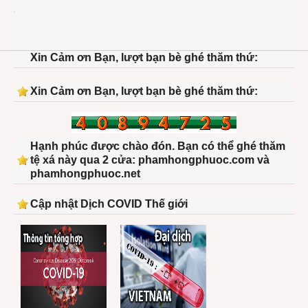
us-
presi
wax-
statu
Xin Cảm ơn Bạn, lượt bạn bè ghé thăm thứ:
Ulyss
S.
Grant
Xin Cảm ơn Bạn, lượt bạn bè ghé thăm thứ:
Hạnh phúc được chào đón. Bạn có thể ghé thăm
tệ xá này qua 2 cửa: phamhongphuoc.com và
phamhongphuoc.net
Cập nhật Dịch COVID Thế giới