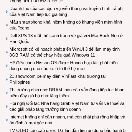
khủng” tới 1.000Hz ở FHD+
Doanh thu của các dịch vụ viễn thông và truyền hình trả phí
của Việt Nam tiếp tục gia tăng
Mẫu smartphone khái niệm không có khung viền màn hình
của Tecno
Dell XPS 13 mất thế cạnh tranh về giá với MacBook Neo ở
Hàn Quốc
Microsoft có kế hoạch phát triển WinUI 3 để làm máy tính
8GB RAM có thể chạy hiệu quả Windows 11
Hệ điều hành Nissan OS được Honda hợp tác phát triển
dùng chung cho các xe ô-tô thế hệ mới
21 showroom xe máy điện VinFast khai trương tại
Philippines
Thị trường chip nhớ DRAM toàn cầu vẫn đang tiếp tục khan
hiếm đẩy giá bộ nhớ tăng thêm
Hội nghị Đối tác Nhà hàng Grab Việt Nam tư vấn về thuế và
các giải pháp tăng trưởng kinh doanh
Internet không chỉ cần nhanh, mà còn phải phủ rộng khắp và
ổn định ở mọi góc nhà
TV OLED cao cấp được LG lần đầu tiên áp dụng bảo hành 5