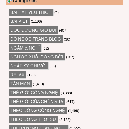
Categories
BÀI HÁT YÊU THÍCH
(6)
BÀI VIẾT
(1,196)
DỌC ĐƯỜNG GIÓ BỤI
(407)
ĐỖ NGỌC TRANG BLOG
(36)
NGẪM & NGHĨ
(12)
NGƯỢC XUÔI DÒNG ĐỜI
(107)
NHẬT KÝ GHI VỘI
(36)
RELAX
(120)
TẢN MẠN
(1,410)
THẾ GIỚI CÔNG NGHỆ
(3,388)
THẾ GIỚI CỦA CHÚNG TA
(517)
THEO DÒNG CÔNG NGHỆ
(1,498)
THEO DÒNG THỜI SỰ
(2,422)
THỊ TRƯỜNG CÔNG NGHỆ
(4,460)