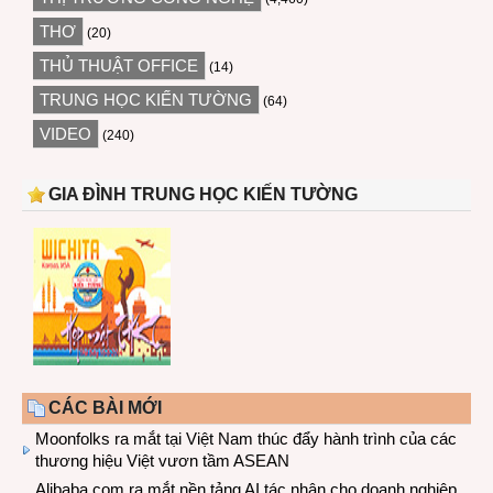
THƠ
(20)
THỦ THUẬT OFFICE
(14)
TRUNG HỌC KIẾN TƯỜNG
(64)
VIDEO
(240)
GIA ĐÌNH TRUNG HỌC KIẾN TƯỜNG
CÁC BÀI MỚI
Moonfolks ra mắt tại Việt Nam thúc đẩy hành trình của các
thương hiệu Việt vươn tầm ASEAN
Alibaba.com ra mắt nền tảng AI tác nhân cho doanh nghiệp