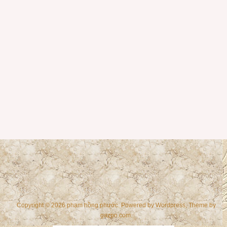
Copyright © 2026 phạm hồng phước. Powered by
Wordpress
, Theme by
gazpo.com
.