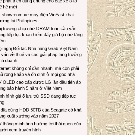
c phát triển dùng chung cho các xe ô-tô
ế hệ mới
1 showroom xe máy điện VinFast khai
ương tại Philippines
hị trường chip nhớ DRAM toàn cầu vẫn
ng tiếp tục khan hiếm đẩy giá bộ nhớ tăng
hêm
i nghị Đối tác Nhà hàng Grab Việt Nam
 vấn về thuế và các giải pháp tăng trưởng
inh doanh
ternet không chỉ cần nhanh, mà còn phải
ủ rộng khắp và ổn định ở mọi góc nhà
V OLED cao cấp được LG lần đầu tiên áp
ụng bảo hành 5 năm ở Việt Nam
nh hình giá ổ lưu trữ SSD đang tiếp tục
ng
 đĩa cứng HDD 50TB của Seagate có khả
ăng xuất xưởng vào năm 2027
 thông minh ảnh hưởng tới thói quen của
gười xem truyền hình