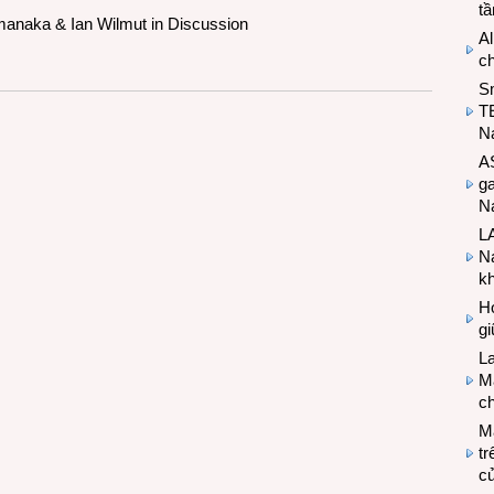
t
manaka & Ian Wilmut in Discussion
Al
c
S
T
N
A
g
Na
LA
Na
k
Hợ
g
L
Ma
ch
M
tr
c