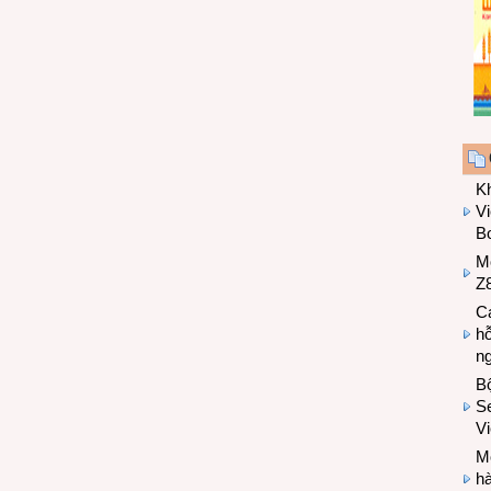
K
Vi
Bo
M
Z8
Cá
hỗ
n
B
Se
V
Mo
hà