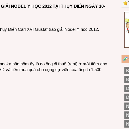
IẢI NOBEL Y HỌC 2012 TẠI THỤY ĐIỂN NGÀY 10-
 Điển Carl XVI Gustaf trao giải Nodel Y học 2012.
anaka bận hôm ấy là do ông đi thuê (rent) ở một tiệm cho
SD và tiền mua quà cho cộng sự viên của ông là 1.500
B
B
D
Đ
N
N
N