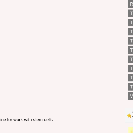
R
T
T
T
T
T
T
T
T
V
e for work with stem cells