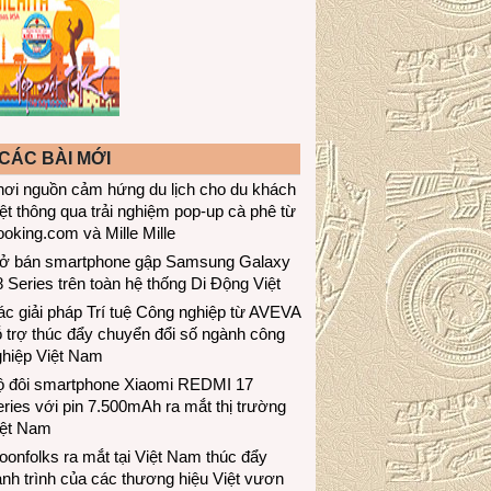
CÁC BÀI MỚI
hơi nguồn cảm hứng du lịch cho du khách
ệt thông qua trải nghiệm pop-up cà phê từ
oking.com và Mille Mille
ở bán smartphone gập Samsung Galaxy
 Series trên toàn hệ thống Di Động Việt
c giải pháp Trí tuệ Công nghiệp từ AVEVA
 trợ thúc đẩy chuyển đổi số ngành công
ghiệp Việt Nam
ộ đôi smartphone Xiaomi REDMI 17
ries với pin 7.500mAh ra mắt thị trường
iệt Nam
onfolks ra mắt tại Việt Nam thúc đẩy
nh trình của các thương hiệu Việt vươn