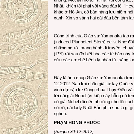
Nhật, khiến tôi phải vội vàng đáp lễ: “H
khác ở Hội An, cô bán hàng lưu niệm nói 
xanh. Xin so sánh hai cái đầu bên tám l
Công trình của Giáo sư Yamanaka tạo ra m
(induced Pluripotent Stem) cells. Nhờ độ
những người mang bệnh di truyền, chuyể
(iPS) rồi sau đó biệt hóa các tế bào này t
cứu các cơ chế bệnh lý phân tử, sàng lọ
Đây là ảnh chụp Giáo sư Yamanaka trong 
12-2012. Sau khi nhận giải từ tay Quốc 
vinh dự cặp kè Công chùa Thụy Điển vào
tới cái giải Nobel (vì kiếp này hỗng có tê
có giải Nobel rồi nên nhường cho tôi cái 
nói rõ, cái lady Nhật Bản phía sau là gì g
nghen.
PHẠM HỒNG PHƯỚC
(Saigon 30-12-2012)