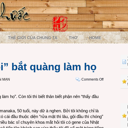
THẾ GIỚI CỦA CHÚNG TA
THƠ
HOME
i” bắt quàng làm họ
on
N MẠN
Comments Off
Thấy
“sáng
làm họ”. Còn tôi thì biết thân biết phận nên “thấy đầu
chói”
bắt
quàng
anaka, 50 tuổi, này dữ à nghen. Bởi tôi không chỉ là
làm
cái đầu thuộc diện “rửa mặt thì lâu, gội đầu thì chóng”
họ
hiều bác sĩ chuyên khoa mắt hỏi tôi có gene của Nhật
 cô tiếp tân khách sạn vừa thấy tôi đã xổ một tràng tiếng