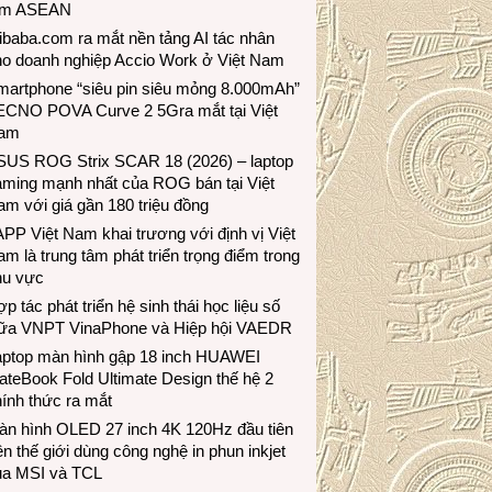
ầm ASEAN
ibaba.com ra mắt nền tảng AI tác nhân
ho doanh nghiệp Accio Work ở Việt Nam
martphone “siêu pin siêu mỏng 8.000mAh”
ECNO POVA Curve 2 5Gra mắt tại Việt
am
SUS ROG Strix SCAR 18 (2026) – laptop
aming mạnh nhất của ROG bán tại Việt
m với giá gần 180 triệu đồng
PP Việt Nam khai trương với định vị Việt
m là trung tâm phát triển trọng điểm trong
hu vực
p tác phát triển hệ sinh thái học liệu số
iữa VNPT VinaPhone và Hiệp hội VAEDR
aptop màn hình gập 18 inch HUAWEI
teBook Fold Ultimate Design thế hệ 2
ính thức ra mắt
àn hình OLED 27 inch 4K 120Hz đầu tiên
ên thế giới dùng công nghệ in phun inkjet
ủa MSI và TCL