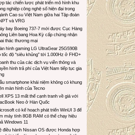
p tác chiến lược phát triển mô hình khu
ng nghiệp công nghệ số hiện đại trong
gành Cao su Việt Nam giữa hai Tập đoàn
NPT và VRG
áy bay Boeing 737-7 mới được Cục Hàng
hông Liên bang Hoa Kỳ cấp chứng nhận
ai thác thương mại
àn hình gaming LG UltraGear 25G590B
 tốc độ “siêu khủng” tới 1.000Hz ở FHD+
anh thu của các dịch vụ viễn thông và
uyền hình trả phí của Việt Nam tiếp tục gia
ng
ẫu smartphone khái niệm không có khung
iền màn hình của Tecno
ll XPS 13 mất thế cạnh tranh về giá với
acBook Neo ở Hàn Quốc
crosoft có kế hoạch phát triển WinUI 3 để
àm máy tính 8GB RAM có thể chạy hiệu
uả Windows 11
ệ điều hành Nissan OS được Honda hợp