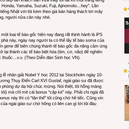
ey, Honda, Yamaha, Suzuki, Fuji, Ajinomoto…hey”. Lần
tiếng Nhật với tôi kèm theo giá bán hàng thách tới mây
ạng, người nửa cân này nhé.
ột loại tế bào gốc hiện nay đang rất thịnh hành là iPS
t phá này, ngày nay người ta có thể lấy tế bào soma của
n gene để biên chúng thành tế bào gốc đa năng cảm ứng
rở lại thành các tế bào biệt hóa (tim, cơ, não) để nghiên
c thuốc…v.v. (Theo Diễn đàn Sinh học VN).
lễ nhận giải Nobel Y học 2012 tại Stockholm ngày 10-
vương Thụy Điển Carl XVI Gustaf, ngài giáo sư đã được
 phòng dự dạ hội chúc mừng. Nói thiệt, tôi hỗng màng
n tôi) mà chỉ mê cái bonus “cặp kè” này. Phải chi ngài đã
bonus này thì có “tận thế” tôi cũng chớ hề tiếc. Cũng xin
ì của ngài giáo sư chớ hổng có liên can gì tới tôi đâu