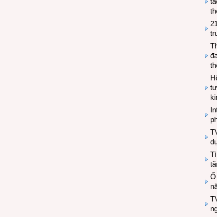
tá
th
2
tr
T
đa
t
Hộ
tư
k
In
ph
T
d
Tì
tă
Ổ
n
TV
n