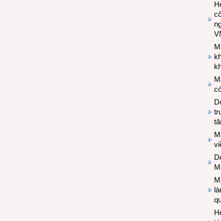
Hợ
cô
n
V
M
k
kh
M
có
Do
tr
tă
M
v
De
M
Mi
l
q
H