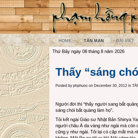
HOME
TẢN MẠN
BÀI VIẾT
Thứ Bảy ngày 08 tháng 8 năm 2026
Thấy “sáng chó
Posted by
phphuoc
on December 30, 2012 in
TẢ
Người đời thì “thấy người sang bắt quảng 
sáng chói bắt quàng làm họ”.
Tôi kết ngài Giáo sư Nhật Bản Shinya Yam
người châu Á da vàng như ngài mà còn có 
cũng y như ngài. Tôi lại có cặp mắt mà n
không. Một lần nọ tôi ra Hà Nội công tác,