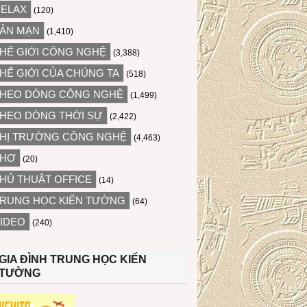
ELAX
(120)
ẢN MẠN
(1,410)
HẾ GIỚI CÔNG NGHỆ
(3,388)
HẾ GIỚI CỦA CHÚNG TA
(518)
HEO DÒNG CÔNG NGHỆ
(1,499)
HEO DÒNG THỜI SỰ
(2,422)
HỊ TRƯỜNG CÔNG NGHỆ
(4,463)
THƠ
(20)
HỦ THUẬT OFFICE
(14)
RUNG HỌC KIẾN TƯỜNG
(64)
IDEO
(240)
GIA ĐÌNH TRUNG HỌC KIẾN
TƯỜNG