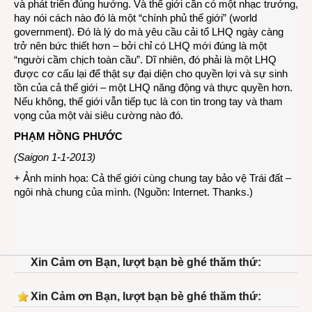
và phát triển đúng hướng. Và thế giới cần có một nhạc trưởng,
hay nói cách nào đó là một “chính phủ thế giới” (world
government). Đó là lý do mà yêu cầu cải tổ LHQ ngày càng
trở nên bức thiết hơn – bởi chỉ có LHQ mới đúng là một
“người cầm chịch toàn cầu”. Dĩ nhiên, đó phải là một LHQ
được cơ cấu lại để thật sự đại diện cho quyền lợi và sự sinh
tồn của cả thế giới – một LHQ năng động và thực quyền hơn.
Nếu không, thế giới vẫn tiếp tục là con tin trong tay và tham
vọng của một vài siêu cường nào đó.
PHẠM HỒNG PHƯỚC
(Saigon 1-1-2013)
+ Ảnh minh họa: Cả thế giới cùng chung tay bảo vệ Trái đất –
ngôi nhà chung của mình. (Nguồn: Internet. Thanks.)
Xin Cảm ơn Bạn, lượt bạn bè ghé thăm thứ:
Xin Cảm ơn Bạn, lượt bạn bè ghé thăm thứ: