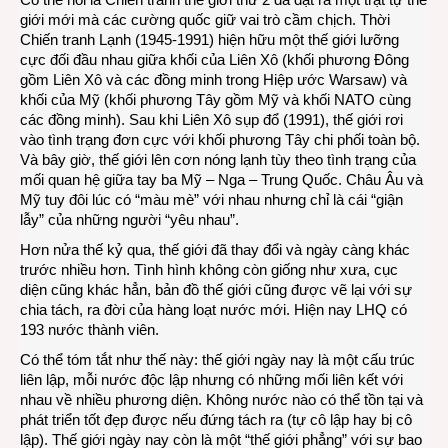
giới mới mà các cường quốc giữ vai trò cầm chịch. Thời
mới
Chiến tranh Lạnh (1945-1991) hiện hữu một thế giới lưỡng
cho
cực đối đầu nhau giữa khối của Liên Xô (khối phương Đông
thế
gồm Liên Xô và các đồng minh trong Hiệp ước Warsaw) và
giới
khối của Mỹ (khối phương Tây gồm Mỹ và khối NATO cùng
đã
các đồng minh). Sau khi Liên Xô sụp đổ (1991), thế giới rơi
thay
vào tình trạng đơn cực với khối phương Tây chi phối toàn bộ.
đổi
Và bây giờ, thế giới lên cơn nóng lạnh tùy theo tình trạng của
mối quan hệ giữa tay ba Mỹ – Nga – Trung Quốc. Châu Âu và
Mỹ tuy đôi lúc có “màu mè” với nhau nhưng chỉ là cái “giận
lẫy” của những người “yêu nhau”.
Hơn nửa thế kỷ qua, thế giới đã thay đổi và ngày càng khác
trước nhiều hơn. Tình hình không còn giống như xưa, cục
diện cũng khác hẳn, bản đồ thế giới cũng được vẽ lại với sự
chia tách, ra đời của hàng loạt nước mới. Hiện nay LHQ có
193 nước thành viên.
Có thể tóm tắt như thế này: thế giới ngày nay là một cấu trúc
liên lập, mỗi nước độc lập nhưng có những mối liên kết với
nhau về nhiều phương diện. Không nước nào có thể tồn tại và
phát triển tốt đẹp được nếu đứng tách ra (tự cô lập hay bị cô
lập). Thế giới ngày nay còn là một “thế giới phẳng” với sự bao