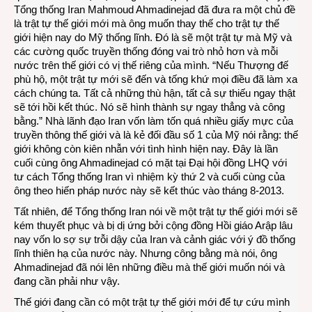
Tổng thống Iran Mahmoud Ahmadinejad đã đưa ra một chủ đề
là trật tự thế giới mới mà ông muốn thay thế cho trật tự thế
giới hiện nay do Mỹ thống lĩnh. Đó là sẽ một trật tự mà Mỹ và
các cường quốc truyền thống đóng vai trò nhỏ hơn và mỗi
nước trên thế giới có vị thế riêng của mình. “Nếu Thượng đế
phù hộ, một trật tự mới sẽ đến và tống khứ mọi điều đã làm xa
cách chúng ta. Tất cả những thù hận, tất cả sự thiếu ngay thật
sẽ tới hồi kết thúc. Nó sẽ hình thành sự ngay thẳng và công
bằng.” Nhà lãnh đạo Iran vốn làm tốn quá nhiều giấy mực của
truyền thông thế giới và là kẻ đối đầu số 1 của Mỹ nói rằng: thế
giới không còn kiên nhẫn với tình hình hiện nay. Đây là lần
cuối cùng ông Ahmadinejad có mặt tại Đại hội đồng LHQ với
tư cách Tổng thống Iran vì nhiệm kỳ thứ 2 và cuối cùng của
ông theo hiến pháp nước này sẽ kết thúc vào tháng 8-2013.
Tất nhiên, để Tổng thống Iran nói về một trật tự thế giới mới sẽ
kém thuyết phục và bị dị ứng bởi cộng đồng Hồi giáo Arập lâu
nay vốn lo sợ sự trỗi dậy của Iran và cảnh giác với ý đồ thống
lĩnh thiên hạ của nước này. Nhưng công bằng mà nói, ông
Ahmadinejad đã nói lên những điều mà thế giới muốn nói và
đang cần phải như vậy.
Thế giới đang cần có một trật tự thế giới mới để tự cứu mình