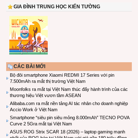
GIA ĐÌNH TRUNG HỌC KIẾN TƯỜNG
CÁC BÀI MỚI
Bộ đôi smartphone Xiaomi REDMI 17 Series với pin
7.500mAh ra mắt thị trường Việt Nam
Moonfolks ra mắt tại Việt Nam thúc đẩy hành trình của các
thương hiệu Việt vươn tầm ASEAN
Alibaba.com ra mắt nền tảng AI tác nhân cho doanh nghiệp
Accio Work ở Việt Nam
Smartphone “siêu pin siêu mỏng 8.000mAh” TECNO POVA
Curve 2 5Gra mắt tại Việt Nam
ASUS ROG Strix SCAR 18 (2026) – laptop gaming mạnh
nhất của ROG bán tại Việt Nam với giá gần 180 triệu đồng