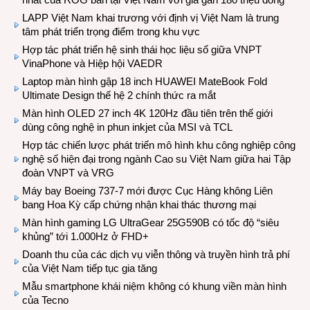
LAPP Việt Nam khai trương với định vị Việt Nam là trung
tâm phát triển trọng điểm trong khu vực
Hợp tác phát triển hệ sinh thái học liệu số giữa VNPT
VinaPhone và Hiệp hội VAEDR
Laptop màn hình gập 18 inch HUAWEI MateBook Fold
Ultimate Design thế hệ 2 chính thức ra mắt
Màn hình OLED 27 inch 4K 120Hz đầu tiên trên thế giới
dùng công nghệ in phun inkjet của MSI và TCL
Hợp tác chiến lược phát triển mô hình khu công nghiệp công
nghệ số hiện đại trong ngành Cao su Việt Nam giữa hai Tập
đoàn VNPT và VRG
Máy bay Boeing 737-7 mới được Cục Hàng không Liên
bang Hoa Kỳ cấp chứng nhận khai thác thương mại
Màn hình gaming LG UltraGear 25G590B có tốc độ “siêu
khủng” tới 1.000Hz ở FHD+
Doanh thu của các dịch vụ viễn thông và truyền hình trả phí
của Việt Nam tiếp tục gia tăng
Mẫu smartphone khái niệm không có khung viền màn hình
của Tecno