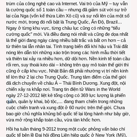
trùm của công nghệ cao và Internet. Vai trò của Mỹ – tuy vẫn
là cường quốc số 1 toàn cầu – nhưng đã giảm sút với sự trở
lại của Nga (vốn kế thừa Liên Xô cũ) và sự nổi lên của một số
nước mới, trong đó nổi bật là Trung Quốc, Ấn Độ, Brazil…
Ngay ở từng khu vực, từng châu lục cũng có những “tiểu
cường quốc” mới. Và điều đang nói nhất và cũng đe dọa nhất
là thế giới đang ngày càng nhiều bất trắc và bất ơn hơn – cả
từ thiên tai lẫn nhân tai. Tính trạng biến đổi khí hậu và Trái đất
nóng lên dẫn tới những xáo trộn trong các hình mẫu thời tiết
và thiên tai xảy ra nhiều hơn, dữ dội hơn. Nền kinh tế toàn cầu
rối ren, suy thoái kéo dài – không trên quy mô toàn thế giới thì
cũng ở cấp khu vực. Nhật Bản đã phải nhường vị trí nền kinh
tế lớn thứ 2 lại cho Trung Quốc. Trung tâm điểm của thế giới
đã dịch chuyển về châu Á – Thái Bình Dương. Xung đột, nội
chiến xảy ra khắp nơi. Trang tin điện tử Wars in the World
ngày 27-12-2012 liệt kê tổng cộng có 369 lực lượng là phiến
quân, quân ly khai, bộ tộc,… đang tham chiến trong những
cuộc chiến tranh và xung đột ở 60 nước trên thế giới. Chưa
bao giờ chủ nghĩa khủng bố quốc tế lại lộng hành như bây giờ,
vừa mở rộng khắp toàn cầu, vừa tàn khốc hơn.
Hồi hạ tuần tháng 9-2012 trong một cuộc phỏng vấn báo chí
quốc tế bên lề Đại hội đồng Liên hiệp quốc ở New York (Mỹ),