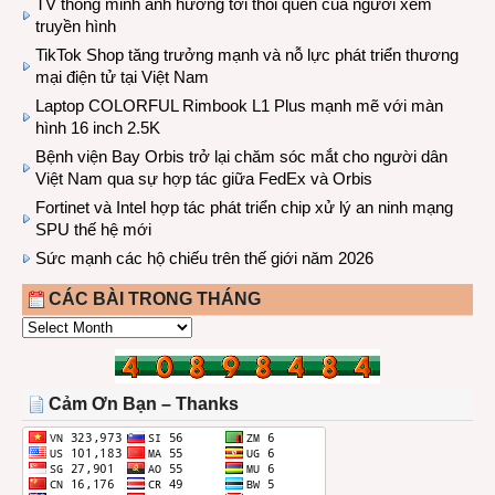
TV thông minh ảnh hưởng tới thói quen của người xem
truyền hình
TikTok Shop tăng trưởng mạnh và nỗ lực phát triển thương
mại điện tử tại Việt Nam
Laptop COLORFUL Rimbook L1 Plus mạnh mẽ với màn
hình 16 inch 2.5K
Bệnh viện Bay Orbis trở lại chăm sóc mắt cho người dân
Việt Nam qua sự hợp tác giữa FedEx và Orbis
Fortinet và Intel hợp tác phát triển chip xử lý an ninh mạng
SPU thế hệ mới
Sức mạnh các hộ chiếu trên thế giới năm 2026
CÁC BÀI TRONG THÁNG
CÁC
BÀI
TRONG
THÁNG
Cảm Ơn Bạn – Thanks