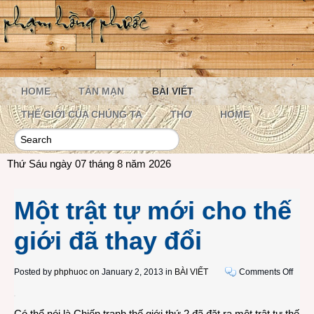
HOME
TẢN MẠN
BÀI VIẾT
THẾ GIỚI CỦA CHÚNG TA
THƠ
HOME
Thứ Sáu ngày 07 tháng 8 năm 2026
Một trật tự mới cho thế
giới đã thay đổi
on
Posted by
phphuoc
on January 2, 2013 in
BÀI VIẾT
Comments Off
Một
trật
Có thể nói là Chiến tranh thế giới thứ 2 đã đặt ra một trật tự thế
tự