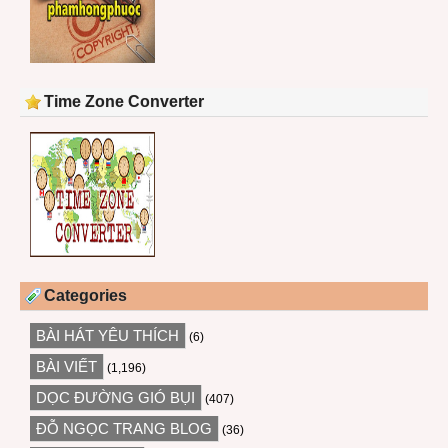
Time Zone Converter
Categories
BÀI HÁT YÊU THÍCH
(6)
BÀI VIẾT
(1,196)
DỌC ĐƯỜNG GIÓ BỤI
(407)
ĐỖ NGỌC TRANG BLOG
(36)