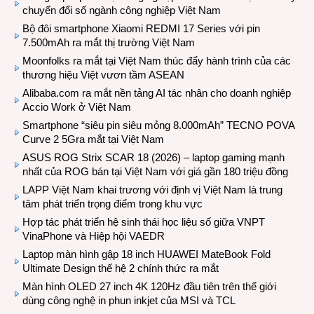
chuyển đổi số ngành công nghiệp Việt Nam
Bộ đôi smartphone Xiaomi REDMI 17 Series với pin
7.500mAh ra mắt thị trường Việt Nam
Moonfolks ra mắt tại Việt Nam thúc đẩy hành trình của các
thương hiệu Việt vươn tầm ASEAN
Alibaba.com ra mắt nền tảng AI tác nhân cho doanh nghiệp
Accio Work ở Việt Nam
Smartphone “siêu pin siêu mỏng 8.000mAh” TECNO POVA
Curve 2 5Gra mắt tại Việt Nam
ASUS ROG Strix SCAR 18 (2026) – laptop gaming mạnh
nhất của ROG bán tại Việt Nam với giá gần 180 triệu đồng
LAPP Việt Nam khai trương với định vị Việt Nam là trung
tâm phát triển trọng điểm trong khu vực
Hợp tác phát triển hệ sinh thái học liệu số giữa VNPT
VinaPhone và Hiệp hội VAEDR
Laptop màn hình gập 18 inch HUAWEI MateBook Fold
Ultimate Design thế hệ 2 chính thức ra mắt
Màn hình OLED 27 inch 4K 120Hz đầu tiên trên thế giới
dùng công nghệ in phun inkjet của MSI và TCL