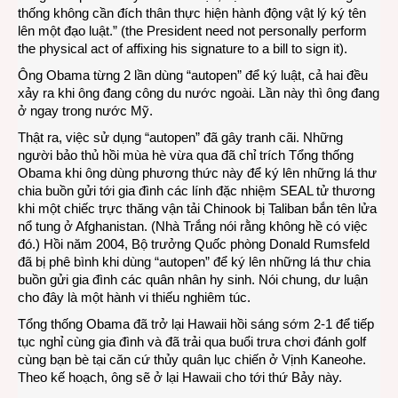
thống không cần đích thân thực hiện hành động vật lý ký tên
lên một đạo luật.” (the President need not personally perform
the physical act of affixing his signature to a bill to sign it).
Ông Obama từng 2 lần dùng “autopen” để ký luật, cả hai đều
xảy ra khi ông đang công du nước ngoài. Lần này thì ông đang
ở ngay trong nước Mỹ.
Thật ra, việc sử dụng “autopen” đã gây tranh cãi. Những
người bảo thủ hồi mùa hè vừa qua đã chỉ trích Tổng thống
Obama khi ông dùng phương thức này để ký lên những lá thư
chia buồn gửi tới gia đình các lính đặc nhiệm SEAL tử thương
khi một chiếc trực thăng vận tải Chinook bị Taliban bắn tên lửa
nổ tung ở Afghanistan. (Nhà Trắng nói rằng không hề có việc
đó.) Hồi năm 2004, Bộ trưởng Quốc phòng Donald Rumsfeld
đã bị phê bình khi dùng “autopen” để ký lên những lá thư chia
buồn gửi gia đình các quân nhân hy sinh. Nói chung, dư luận
cho đây là một hành vi thiếu nghiêm túc.
Tổng thống Obama đã trở lại Hawaii hồi sáng sớm 2-1 để tiếp
tục nghỉ cùng gia đình và đã trải qua buổi trưa chơi đánh golf
cùng bạn bè tại căn cứ thủy quân lục chiến ở Vịnh Kaneohe.
Theo kế hoạch, ông sẽ ở lại Hawaii cho tới thứ Bảy này.