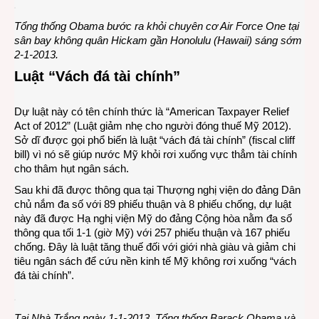
Tổng thống Obama bước ra khỏi chuyên cơ Air Force One tại
sân bay không quân Hickam gần Honolulu (Hawaii) sáng sớm
2-1-2013.
Luật “Vách đá tài chính”
Dự luật này có tên chính thức là “American Taxpayer Relief
Act of 2012” (Luật giảm nhẹ cho người đóng thuế Mỹ 2012).
Sở dĩ được gọi phổ biến là luật “vách đá tài chính” (fiscal cliff
bill) vì nó sẽ giúp nước Mỹ khỏi rơi xuống vực thẳm tài chính
cho thâm hụt ngân sách.
Sau khi đã được thông qua tại Thượng nghị viện do đảng Dân
chủ nắm đa số với 89 phiếu thuận và 8 phiếu chống, dự luật
này đã được Hạ nghị viện Mỹ do đảng Cộng hòa nằm đa số
thông qua tối 1-1 (giờ Mỹ) với 257 phiếu thuận và 167 phiếu
chống. Đây là luật tăng thuế đối với giới nhà giàu và giảm chi
tiêu ngân sách để cứu nền kinh tế Mỹ không rơi xuống “vách
đá tài chính”.
Tại Nhà Trắng ngày 1-1-2013, Tổng thống Barack Obama và