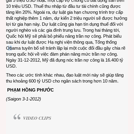
giá 5 triệu USD hoặc một cặp vợ chồng có bất động sản trên
10 triệu USD. Thuế thu nhập từ đầu tư tài chính cũng được
tăng lên 20%. Ngoài ra, dự luật gia hạn chương trình trợ cấp
thất nghiệp thêm 1 năm, dự kiến 2 triệu người sẽ được hưởng
lợi từ gia hạn này. Dự luật cũng gia hạn tín dụng thuế đối với
người nghèo và các gia đình trung lưu. Trong hai tháng tới,
Quốc hội Mỹ sẽ phải bỏ phiếu nâng trần nợ công. Phát biểu
sau khi dự luật được Hạ nghị viện thông qua, Tổng thống
Obama tuyên bố sẽ tránh lặp lại một cuộc đối đầu gây chia rẽ
trong quốc hội về việc đàm phán nâng mức trần nợ công.
Ngày 31-12-2012, Mỹ đã đụng nóc trần nợ công là 16.400 tỷ
USD.
Theo các ước tính khác nhau, đạo luật mới này sẽ giúp tăng
thu khoảng 600 tỷ USD cho ngân sách trong hơn 10 năm.
PHẠM HỒNG PHƯỚC
(Saigon 3-1-2012)
VIDEO CLIPS