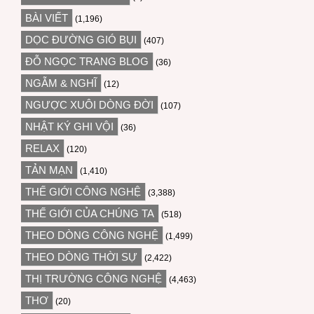
BÀI VIẾT
(1,196)
DỌC ĐƯỜNG GIÓ BỤI
(407)
ĐỖ NGỌC TRANG BLOG
(36)
NGẪM & NGHĨ
(12)
NGƯỢC XUÔI DÒNG ĐỜI
(107)
NHẬT KÝ GHI VỘI
(36)
RELAX
(120)
TẢN MẠN
(1,410)
THẾ GIỚI CÔNG NGHỆ
(3,388)
THẾ GIỚI CỦA CHÚNG TA
(518)
THEO DÒNG CÔNG NGHỆ
(1,499)
THEO DÒNG THỜI SỰ
(2,422)
THỊ TRƯỜNG CÔNG NGHỆ
(4,463)
THƠ
(20)