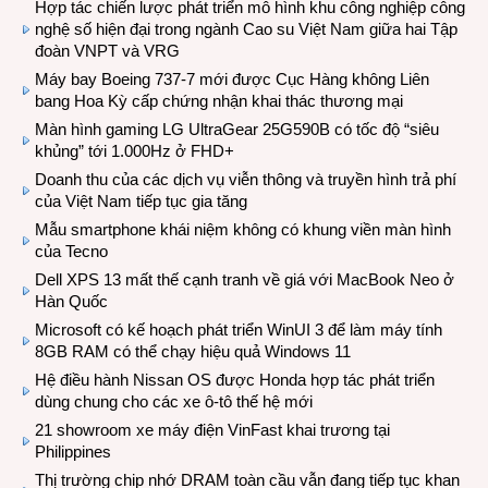
Hợp tác chiến lược phát triển mô hình khu công nghiệp công
nghệ số hiện đại trong ngành Cao su Việt Nam giữa hai Tập
đoàn VNPT và VRG
Máy bay Boeing 737-7 mới được Cục Hàng không Liên
bang Hoa Kỳ cấp chứng nhận khai thác thương mại
Màn hình gaming LG UltraGear 25G590B có tốc độ “siêu
khủng” tới 1.000Hz ở FHD+
Doanh thu của các dịch vụ viễn thông và truyền hình trả phí
của Việt Nam tiếp tục gia tăng
Mẫu smartphone khái niệm không có khung viền màn hình
của Tecno
Dell XPS 13 mất thế cạnh tranh về giá với MacBook Neo ở
Hàn Quốc
Microsoft có kế hoạch phát triển WinUI 3 để làm máy tính
8GB RAM có thể chạy hiệu quả Windows 11
Hệ điều hành Nissan OS được Honda hợp tác phát triển
dùng chung cho các xe ô-tô thế hệ mới
21 showroom xe máy điện VinFast khai trương tại
Philippines
Thị trường chip nhớ DRAM toàn cầu vẫn đang tiếp tục khan