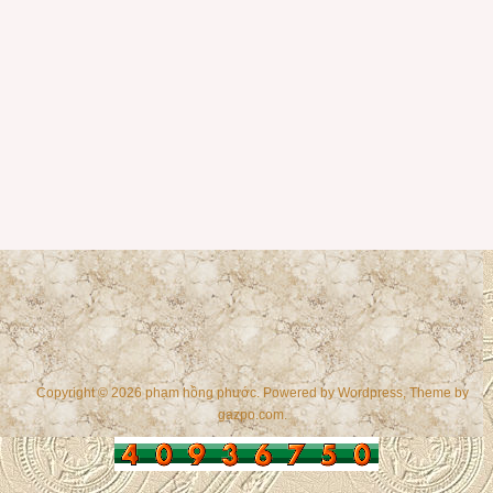
Copyright © 2026 phạm hồng phước. Powered by
Wordpress
, Theme by
gazpo.com
.