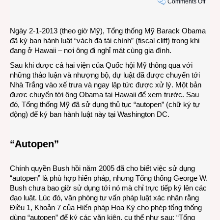
on
Comments Off
Tổng
thống
Ngày 2-1-2013 (theo giờ Mỹ), Tổng thống Mỹ Barack Obama
Mỹ
đã ký ban hành luật “vách đá tài chính” (fiscal cliff) trong khi
Bara
đang ở Hawaii – nơi ông đi nghỉ mát cùng gia đình.
Oba
ký
Sau khi được cả hai viện của Quốc hội Mỹ thông qua với
luật
những thảo luận và nhượng bộ, dự luật đã được chuyển tới
“vách
Nhà Trắng vào xế trưa và ngay lập tức được xử lý. Một bản
đá
được chuyển tới ông Obama tại Hawaii để xem trước. Sau
tài
đó, Tổng thống Mỹ đã sử dụng thủ tục “autopen” (chữ ký tự
chính
động) để ký ban hành luật này tại Washington DC.
“Autopen”
Chính quyền Bush hồi năm 2005 đã cho biết việc sử dụng
“autopen” là phù hợp hiến pháp, nhưng Tổng thống George W.
Bush chưa bao giờ sử dụng tới nó mà chỉ trực tiếp ký lên các
đạo luật. Lúc đó, văn phòng tư vấn pháp luật xác nhận rằng
Điều 1, Khoản 7 của Hiến pháp Hoa Kỳ cho phép tổng thống
dùng “autopen” để ký các văn kiện, cụ thể như sau: “Tổng