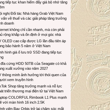
ng tiếp tục khan hiếm đẩy giá bộ nhớ tăng
hêm
i nghị Đối tác Nhà hàng Grab Việt Nam
 vấn về thuế và các giải pháp tăng trưởng
inh doanh
ternet không chỉ cần nhanh, mà còn phải
ủ rộng khắp và ổn định ở mọi góc nhà
V OLED cao cấp được LG lần đầu tiên áp
ụng bảo hành 5 năm ở Việt Nam
nh hình giá ổ lưu trữ SSD đang tiếp tục
ng
 đĩa cứng HDD 50TB của Seagate có khả
ăng xuất xưởng vào năm 2027
 thông minh ảnh hưởng tới thói quen của
gười xem truyền hình
ikTok Shop tăng trưởng mạnh và nỗ lực
át triển thương mại điện tử tại Việt Nam
aptop COLORFUL Rimbook L1 Plus mạnh
 với màn hình 16 inch 2.5K
nh viện Bay Orbis trở lại chăm sóc mắt