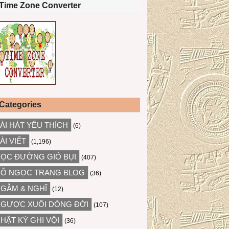
Time Zone Converter
Categories
ÀI HÁT YÊU THÍCH
(6)
ÀI VIẾT
(1,196)
ỌC ĐƯỜNG GIÓ BỤI
(407)
Ỗ NGỌC TRANG BLOG
(36)
GẪM & NGHĨ
(12)
GƯỢC XUÔI DÒNG ĐỜI
(107)
HẬT KÝ GHI VỘI
(36)