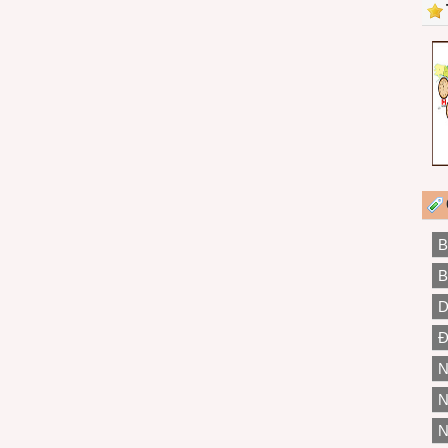
B
B
D
Đ
N
N
N