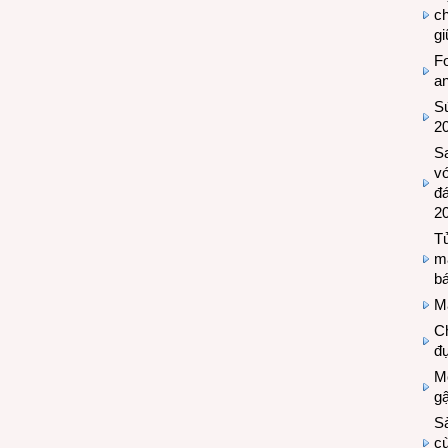
c
g
Fo
a
Sứ
2
S
vớ
đ
2
Tủ
m
bá
M
Ch
đự
Mộ
g
S
cù