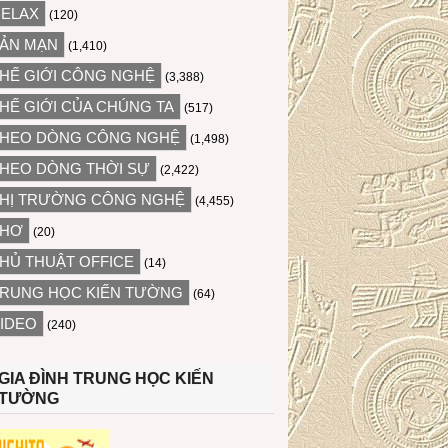
ELAX
(120)
ẢN MẠN
(1,410)
HẾ GIỚI CÔNG NGHỆ
(3,388)
HẾ GIỚI CỦA CHÚNG TA
(517)
HEO DÒNG CÔNG NGHỆ
(1,498)
HEO DÒNG THỜI SỰ
(2,422)
HỊ TRƯỜNG CÔNG NGHỆ
(4,455)
THƠ
(20)
HỦ THUẬT OFFICE
(14)
RUNG HỌC KIẾN TƯỜNG
(64)
IDEO
(240)
GIA ĐÌNH TRUNG HỌC KIẾN
TƯỜNG