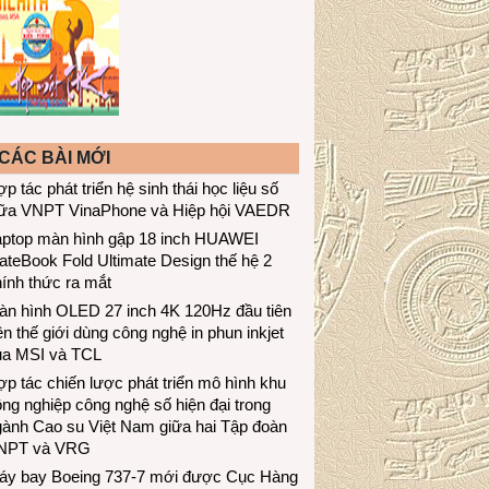
CÁC BÀI MỚI
p tác phát triển hệ sinh thái học liệu số
iữa VNPT VinaPhone và Hiệp hội VAEDR
aptop màn hình gập 18 inch HUAWEI
teBook Fold Ultimate Design thế hệ 2
ính thức ra mắt
àn hình OLED 27 inch 4K 120Hz đầu tiên
ên thế giới dùng công nghệ in phun inkjet
ủa MSI và TCL
p tác chiến lược phát triển mô hình khu
ng nghiệp công nghệ số hiện đại trong
gành Cao su Việt Nam giữa hai Tập đoàn
NPT và VRG
áy bay Boeing 737-7 mới được Cục Hàng