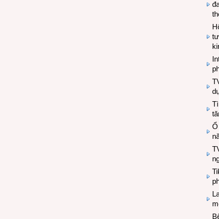
đa
t
Hộ
tư
k
In
ph
T
d
Tì
tă
Ổ
n
TV
n
T
ph
L
mẽ
Bệ