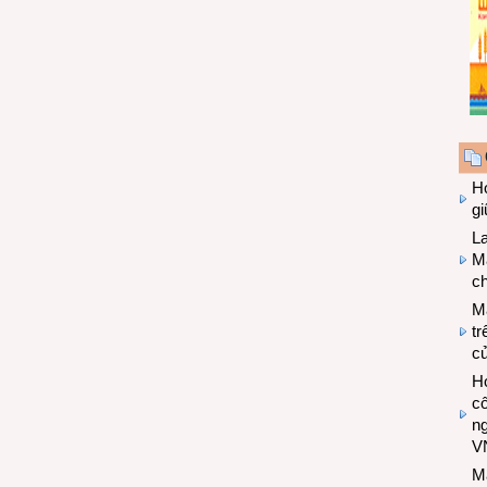
Hợ
g
L
Ma
ch
M
tr
c
Hợ
cô
n
V
M