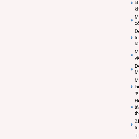
k
kh
M
có
Do
tr
tă
M
v
De
M
Mi
l
q
H
tá
th
2
tr
T