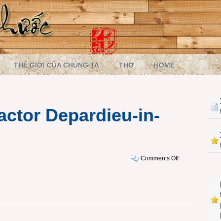
THẾ GIỚI CỦA CHÚNG TA
THƠ
HOME
actor Depardieu-in-
on
Comments Off
130105-
French
actor
Depardieu-
in-
sochi-