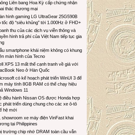
hông Liên bang Hoa Kỳ cấp chứng nhận
ai thác thương mại
àn hình gaming LG UltraGear 25G590B
 tốc độ “siêu khủng” tới 1.000Hz ở FHD+
anh thu của các dịch vụ viễn thông và
uyền hình trả phí của Việt Nam tiếp tục gia
ng
ẫu smartphone khái niệm không có khung
iền màn hình của Tecno
ll XPS 13 mất thế cạnh tranh về giá với
acBook Neo ở Hàn Quốc
crosoft có kế hoạch phát triển WinUI 3 để
àm máy tính 8GB RAM có thể chạy hiệu
uả Windows 11
ệ điều hành Nissan OS được Honda hợp
c phát triển dùng chung cho các xe ô-tô
ế hệ mới
1 showroom xe máy điện VinFast khai
ương tại Philippines
hị trường chip nhớ DRAM toàn cầu vẫn