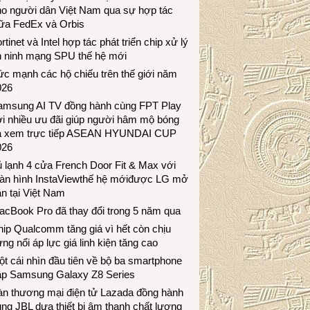
ho người dân Việt Nam qua sự hợp tác
iữa FedEx và Orbis
rtinet và Intel hợp tác phát triển chip xử lý
n ninh mạng SPU thế hệ mới
c mạnh các hộ chiếu trên thế giới năm
026
amsung AI TV đồng hành cùng FPT Play
i nhiều ưu đãi giúp người hâm mộ bóng
á xem trực tiếp ASEAN HYUNDAI CUP
026
 lạnh 4 cửa French Door Fit & Max với
àn hình InstaViewthế hệ mớiđược LG mở
n tại Việt Nam
acBook Pro đã thay đổi trong 5 năm qua
ip Qualcomm tăng giá vì hết còn chịu
ng nổi áp lực giá linh kiện tăng cao
t cái nhìn đầu tiên về bộ ba smartphone
ập Samsung Galaxy Z8 Series
àn thương mại điện tử Lazada đồng hành
ng JBL dưa thiết bị âm thanh chất lượng