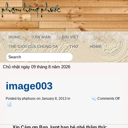
HOME
TẢN MẠN
BÀI VIẾT
THẾ GIỚI CỦA CHÚNG TA
THƠ
HOME
Chủ nhật ngày 09 tháng 8 năm 2026
image003
on
Posted by
phphuoc
on January 8, 2013 in
Comments Off
imag
Xin Cảm ơn Bạn, lượt bạn bè ghé thăm thứ: