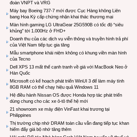
đoàn VNPT và VRG
Máy bay Boeing 737-7 mới được Cục Hàng không Liên
bang Hoa Kỳ cấp chứng nhận khai thác thương mại
Màn hình gaming LG UltraGear 25G590B có tốc độ “siêu
khủng” tới 1.000Hz ở FHD+
Doanh thu của các dịch vụ viễn thông và truyền hình trả phí
của Việt Nam tiếp tục gia tăng
Mẫu smartphone khái niệm không có khung viền màn hình
của Tecno
Dell XPS 13 mất thế cạnh tranh về giá với MacBook Neo ở
Hàn Quốc
Microsoft có kế hoạch phát triển WinUI 3 để làm máy tính
8GB RAM có thể chạy hiệu quả Windows 11
Hệ điều hành Nissan OS được Honda hợp tác phát triển
dùng chung cho các xe ô-tô thế hệ mới
21 showroom xe máy điện VinFast khai trương tại
Philippines
Thị trường chip nhớ DRAM toàn cầu vẫn đang tiếp tục khan
hiếm đẩy giá bộ nhớ tăng thêm