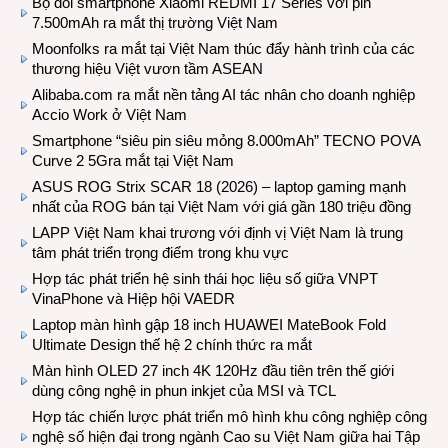
Bộ đôi smartphone Xiaomi REDMI 17 Series với pin
7.500mAh ra mắt thị trường Việt Nam
Moonfolks ra mắt tại Việt Nam thúc đẩy hành trình của các
thương hiệu Việt vươn tầm ASEAN
Alibaba.com ra mắt nền tảng AI tác nhân cho doanh nghiệp
Accio Work ở Việt Nam
Smartphone “siêu pin siêu mỏng 8.000mAh” TECNO POVA
Curve 2 5Gra mắt tại Việt Nam
ASUS ROG Strix SCAR 18 (2026) – laptop gaming mạnh
nhất của ROG bán tại Việt Nam với giá gần 180 triệu đồng
LAPP Việt Nam khai trương với định vị Việt Nam là trung
tâm phát triển trọng điểm trong khu vực
Hợp tác phát triển hệ sinh thái học liệu số giữa VNPT
VinaPhone và Hiệp hội VAEDR
Laptop màn hình gập 18 inch HUAWEI MateBook Fold
Ultimate Design thế hệ 2 chính thức ra mắt
Màn hình OLED 27 inch 4K 120Hz đầu tiên trên thế giới
dùng công nghệ in phun inkjet của MSI và TCL
Hợp tác chiến lược phát triển mô hình khu công nghiệp công
nghệ số hiện đại trong ngành Cao su Việt Nam giữa hai Tập