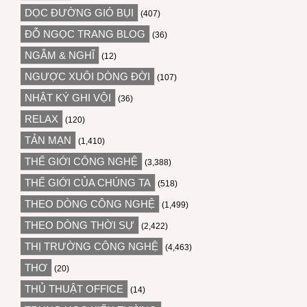
DỌC ĐƯỜNG GIÓ BỤI
(407)
ĐỖ NGỌC TRANG BLOG
(36)
NGẪM & NGHĨ
(12)
NGƯỢC XUÔI DÒNG ĐỜI
(107)
NHẬT KÝ GHI VỘI
(36)
RELAX
(120)
TẢN MẠN
(1,410)
THẾ GIỚI CÔNG NGHỆ
(3,388)
THẾ GIỚI CỦA CHÚNG TA
(518)
THEO DÒNG CÔNG NGHỆ
(1,499)
THEO DÒNG THỜI SỰ
(2,422)
THỊ TRƯỜNG CÔNG NGHỆ
(4,463)
THƠ
(20)
THỦ THUẬT OFFICE
(14)