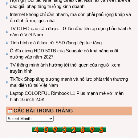
Hội nghị Đối tác Nhà hàng Grab Việt Nam tư vấn về thuế và
các giải pháp tăng trưởng kinh doanh
Internet không chỉ cần nhanh, mà còn phải phủ rộng khắp và
ổn định ở mọi góc nhà
TV OLED cao cấp được LG lần đầu tiên áp dụng bảo hành 5
năm ở Việt Nam
Tình hình giá ổ lưu trữ SSD đang tiếp tục tăng
Ổ đĩa cứng HDD 50TB của Seagate có khả năng xuất
xưởng vào năm 2027
TV thông minh ảnh hưởng tới thói quen của người xem
truyền hình
TikTok Shop tăng trưởng mạnh và nỗ lực phát triển thương
mại điện tử tại Việt Nam
Laptop COLORFUL Rimbook L1 Plus mạnh mẽ với màn
hình 16 inch 2.5K
CÁC BÀI TRONG THÁNG
CÁC
BÀI
TRONG
THÁNG