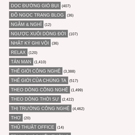
DỌC ĐƯỜNG GIÓ BỤI
(407)
ĐỖ NGỌC TRANG BLOG
(36)
NGẪM & NGHĨ
(12)
NGƯỢC XUÔI DÒNG ĐỜI
(107)
NHẬT KÝ GHI VỘI
(36)
RELAX
(120)
TẢN MẠN
(1,410)
THẾ GIỚI CÔNG NGHỆ
(3,388)
THẾ GIỚI CỦA CHÚNG TA
(517)
THEO DÒNG CÔNG NGHỆ
(1,499)
THEO DÒNG THỜI SỰ
(2,422)
THỊ TRƯỜNG CÔNG NGHỆ
(4,462)
THƠ
(20)
THỦ THUẬT OFFICE
(14)