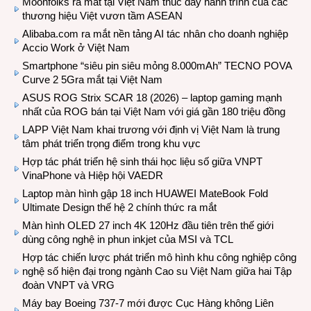
Moonfolks ra mắt tại Việt Nam thúc đẩy hành trình của các
thương hiệu Việt vươn tầm ASEAN
Alibaba.com ra mắt nền tảng AI tác nhân cho doanh nghiệp
Accio Work ở Việt Nam
Smartphone “siêu pin siêu mỏng 8.000mAh” TECNO POVA
Curve 2 5Gra mắt tại Việt Nam
ASUS ROG Strix SCAR 18 (2026) – laptop gaming mạnh
nhất của ROG bán tại Việt Nam với giá gần 180 triệu đồng
LAPP Việt Nam khai trương với định vị Việt Nam là trung
tâm phát triển trọng điểm trong khu vực
Hợp tác phát triển hệ sinh thái học liệu số giữa VNPT
VinaPhone và Hiệp hội VAEDR
Laptop màn hình gập 18 inch HUAWEI MateBook Fold
Ultimate Design thế hệ 2 chính thức ra mắt
Màn hình OLED 27 inch 4K 120Hz đầu tiên trên thế giới
dùng công nghệ in phun inkjet của MSI và TCL
Hợp tác chiến lược phát triển mô hình khu công nghiệp công
nghệ số hiện đại trong ngành Cao su Việt Nam giữa hai Tập
đoàn VNPT và VRG
Máy bay Boeing 737-7 mới được Cục Hàng không Liên