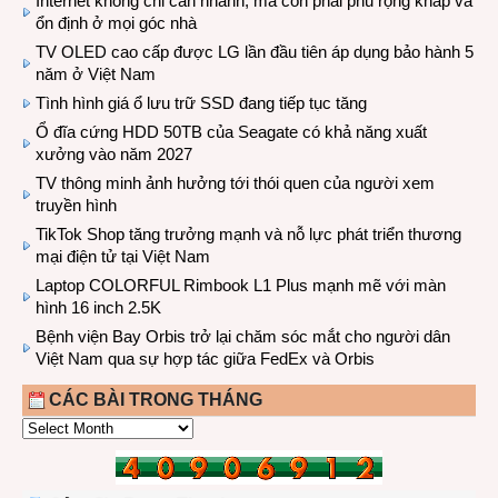
Internet không chỉ cần nhanh, mà còn phải phủ rộng khắp và
ổn định ở mọi góc nhà
TV OLED cao cấp được LG lần đầu tiên áp dụng bảo hành 5
năm ở Việt Nam
Tình hình giá ổ lưu trữ SSD đang tiếp tục tăng
Ổ đĩa cứng HDD 50TB của Seagate có khả năng xuất
xưởng vào năm 2027
TV thông minh ảnh hưởng tới thói quen của người xem
truyền hình
TikTok Shop tăng trưởng mạnh và nỗ lực phát triển thương
mại điện tử tại Việt Nam
Laptop COLORFUL Rimbook L1 Plus mạnh mẽ với màn
hình 16 inch 2.5K
Bệnh viện Bay Orbis trở lại chăm sóc mắt cho người dân
Việt Nam qua sự hợp tác giữa FedEx và Orbis
CÁC BÀI TRONG THÁNG
CÁC
BÀI
TRONG
THÁNG