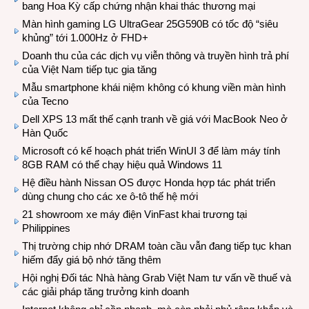
bang Hoa Kỳ cấp chứng nhận khai thác thương mại
Màn hình gaming LG UltraGear 25G590B có tốc độ “siêu
khủng” tới 1.000Hz ở FHD+
Doanh thu của các dịch vụ viễn thông và truyền hình trả phí
của Việt Nam tiếp tục gia tăng
Mẫu smartphone khái niệm không có khung viền màn hình
của Tecno
Dell XPS 13 mất thế cạnh tranh về giá với MacBook Neo ở
Hàn Quốc
Microsoft có kế hoạch phát triển WinUI 3 để làm máy tính
8GB RAM có thể chạy hiệu quả Windows 11
Hệ điều hành Nissan OS được Honda hợp tác phát triển
dùng chung cho các xe ô-tô thế hệ mới
21 showroom xe máy điện VinFast khai trương tại
Philippines
Thị trường chip nhớ DRAM toàn cầu vẫn đang tiếp tục khan
hiếm đẩy giá bộ nhớ tăng thêm
Hội nghị Đối tác Nhà hàng Grab Việt Nam tư vấn về thuế và
các giải pháp tăng trưởng kinh doanh