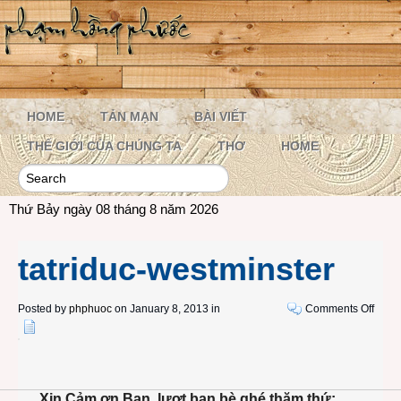
HOME
TẢN MẠN
BÀI VIẾT
THẾ GIỚI CỦA CHÚNG TA
THƠ
HOME
Thứ Bảy ngày 08 tháng 8 năm 2026
tatriduc-westminster
on
Posted by
phphuoc
on January 8, 2013 in
Comments Off
tatrid
westm
Xin Cảm ơn Bạn, lượt bạn bè ghé thăm thứ: