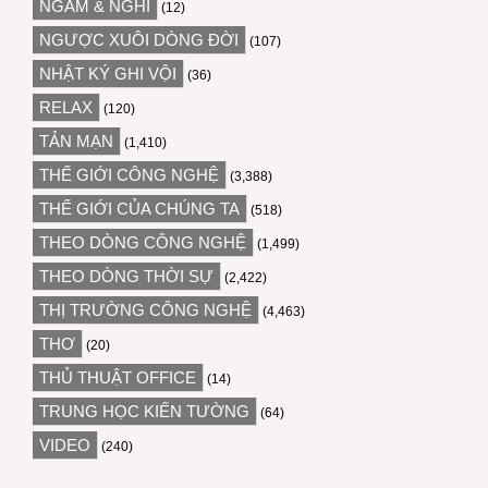
NGẪM & NGHĨ
(12)
NGƯỢC XUÔI DÒNG ĐỜI
(107)
NHẬT KÝ GHI VỘI
(36)
RELAX
(120)
TẢN MẠN
(1,410)
THẾ GIỚI CÔNG NGHỆ
(3,388)
THẾ GIỚI CỦA CHÚNG TA
(518)
THEO DÒNG CÔNG NGHỆ
(1,499)
THEO DÒNG THỜI SỰ
(2,422)
THỊ TRƯỜNG CÔNG NGHỆ
(4,463)
THƠ
(20)
THỦ THUẬT OFFICE
(14)
TRUNG HỌC KIẾN TƯỜNG
(64)
VIDEO
(240)