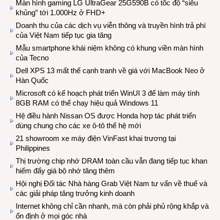
Màn hình gaming LG UltraGear 25G590B có tốc độ “siêu
khủng” tới 1.000Hz ở FHD+
Doanh thu của các dịch vụ viễn thông và truyền hình trả phí
của Việt Nam tiếp tục gia tăng
Mẫu smartphone khái niệm không có khung viền màn hình
của Tecno
Dell XPS 13 mất thế cạnh tranh về giá với MacBook Neo ở
Hàn Quốc
Microsoft có kế hoạch phát triển WinUI 3 để làm máy tính
8GB RAM có thể chạy hiệu quả Windows 11
Hệ điều hành Nissan OS được Honda hợp tác phát triển
dùng chung cho các xe ô-tô thế hệ mới
21 showroom xe máy điện VinFast khai trương tại
Philippines
Thị trường chip nhớ DRAM toàn cầu vẫn đang tiếp tục khan
hiếm đẩy giá bộ nhớ tăng thêm
Hội nghị Đối tác Nhà hàng Grab Việt Nam tư vấn về thuế và
các giải pháp tăng trưởng kinh doanh
Internet không chỉ cần nhanh, mà còn phải phủ rộng khắp và
ổn định ở mọi góc nhà