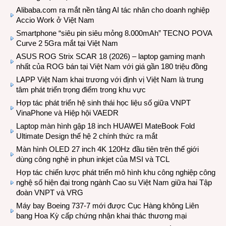
Alibaba.com ra mắt nền tảng AI tác nhân cho doanh nghiệp
Accio Work ở Việt Nam
Smartphone “siêu pin siêu mỏng 8.000mAh” TECNO POVA
Curve 2 5Gra mắt tại Việt Nam
ASUS ROG Strix SCAR 18 (2026) – laptop gaming mạnh
nhất của ROG bán tại Việt Nam với giá gần 180 triệu đồng
LAPP Việt Nam khai trương với định vị Việt Nam là trung
tâm phát triển trọng điểm trong khu vực
Hợp tác phát triển hệ sinh thái học liệu số giữa VNPT
VinaPhone và Hiệp hội VAEDR
Laptop màn hình gập 18 inch HUAWEI MateBook Fold
Ultimate Design thế hệ 2 chính thức ra mắt
Màn hình OLED 27 inch 4K 120Hz đầu tiên trên thế giới
dùng công nghệ in phun inkjet của MSI và TCL
Hợp tác chiến lược phát triển mô hình khu công nghiệp công
nghệ số hiện đại trong ngành Cao su Việt Nam giữa hai Tập
đoàn VNPT và VRG
Máy bay Boeing 737-7 mới được Cục Hàng không Liên
bang Hoa Kỳ cấp chứng nhận khai thác thương mại