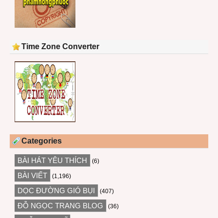
Time Zone Converter
Categories
BÀI HÁT YÊU THÍCH
(6)
BÀI VIẾT
(1,196)
DỌC ĐƯỜNG GIÓ BỤI
(407)
ĐỖ NGỌC TRANG BLOG
(36)