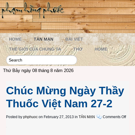
HOME
TẢN MẠN
BÀI VIẾT
THẾ GIỚI CỦA CHÚNG TA
THƠ
HOME
Thứ Bảy ngày 08 tháng 8 năm 2026
Chúc Mừng Ngày Thầy
Thuốc Việt Nam 27-2
on
Posted by
phphuoc
on February 27, 2013 in
TẢN MẠN
Comments Off
Chúc
Mừn
Ngày