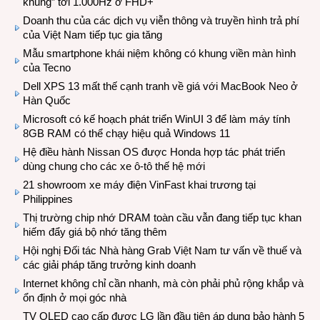
khủng” tới 1.000Hz ở FHD+
Doanh thu của các dịch vụ viễn thông và truyền hình trả phí
của Việt Nam tiếp tục gia tăng
Mẫu smartphone khái niệm không có khung viền màn hình
của Tecno
Dell XPS 13 mất thế cạnh tranh về giá với MacBook Neo ở
Hàn Quốc
Microsoft có kế hoạch phát triển WinUI 3 để làm máy tính
8GB RAM có thể chạy hiệu quả Windows 11
Hệ điều hành Nissan OS được Honda hợp tác phát triển
dùng chung cho các xe ô-tô thế hệ mới
21 showroom xe máy điện VinFast khai trương tại
Philippines
Thị trường chip nhớ DRAM toàn cầu vẫn đang tiếp tục khan
hiếm đẩy giá bộ nhớ tăng thêm
Hội nghị Đối tác Nhà hàng Grab Việt Nam tư vấn về thuế và
các giải pháp tăng trưởng kinh doanh
Internet không chỉ cần nhanh, mà còn phải phủ rộng khắp và
ổn định ở mọi góc nhà
TV OLED cao cấp được LG lần đầu tiên áp dụng bảo hành 5