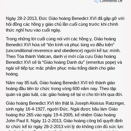
on
Comments Off
Ngày
cuối
Ngày 28-2-2013, Đức Giáo hoàng Benedict XVI đã gặp gỡ với
cùng
hội đồng các hồng y giáo chủ lần cuối cùng trước khi chính
của
thức nghỉ hưu vào cuối ngày.
triều
đại
Trong những lời cuối cùng nói với các hồng y, Giáo hoàng
Giáo
Benedict XVI hứa sẽ “tôn kính và phục tùng vo điều kiện”
hoàn
(unconditional reverence and obedience) người kế tục mình.
Bened
Theo Tòa thánh Vatican, danh vị mới của cựu Giáo hoàng
XVI
Benedict XVI sẽ là “Giáo hoàng Danh dự” (emeritus pope) và
ngài sẽ tiếp tục mặc phẩm phục màu trắng dành cho giáo
hoàng.
Năm nay 85 tuổi, Giáo hoàng Benedict XVI trở thành giáo
hoàng đầu tiên từ chức trong vòng 600 năm nay. Theo tập
quán và giáo luật, các giáo hoàng sẽ tại vị cho tới khi qua đời.
Giáo hoàng Benedict XVI tên thật là Joseph Aloisius Ratzinger,
sinh ngày 16-4-1927, người Đức. Ngài được bầu làm Giáo
hoàng thứ 265 vào ngày 19-4-2005, kế nhiệm Giáo hoàng
John Paul II. Ngày 11-2-2013, Giáo hoàng công bố quyết định
từ chức kể từ ngày 28-2-2013 với lý do không còn đủ sức lực