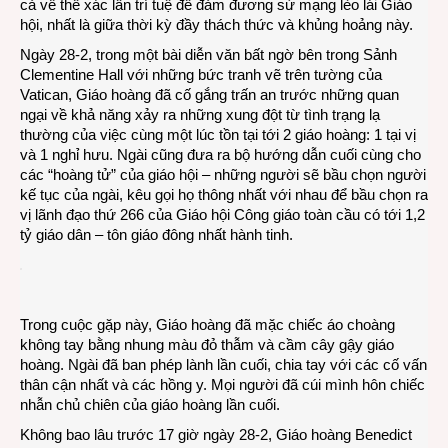
cả về thể xác lẫn trí tuệ để đảm đương sứ mạng lèo lái Giáo
hội, nhất là giữa thời kỳ đầy thách thức và khủng hoảng này.
Ngày 28-2, trong một bài diễn văn bất ngờ bên trong Sảnh
Clementine Hall với những bức tranh vẽ trên tường của
Vatican, Giáo hoàng đã cố gắng trấn an trước những quan
ngại về khả năng xảy ra những xung đột từ tình trạng lạ
thường của việc cùng một lúc tồn tại tới 2 giáo hoàng: 1 tại vị
và 1 nghỉ hưu. Ngài cũng đưa ra bộ hướng dẫn cuối cùng cho
các “hoàng tử” của giáo hội – những người sẽ bầu chọn người
kế tục của ngài, kêu gọi họ thông nhất với nhau để bầu chọn ra
vị lãnh đạo thứ 266 của Giáo hội Công giáo toàn cầu có tới 1,2
tỷ giáo dân – tôn giáo đông nhất hành tinh.
Trong cuộc gặp này, Giáo hoàng đã mặc chiếc áo choàng
không tay bằng nhung màu đỏ thẫm và cầm cây gậy giáo
hoàng. Ngài đã ban phép lành lần cuối, chia tay với các cố vấn
thân cận nhất và các hồng y. Mọi người đã cúi mình hôn chiếc
nhẫn chủ chiên của giáo hoàng lần cuối.
Không bao lâu trước 17 giờ ngày 28-2, Giáo hoàng Benedict