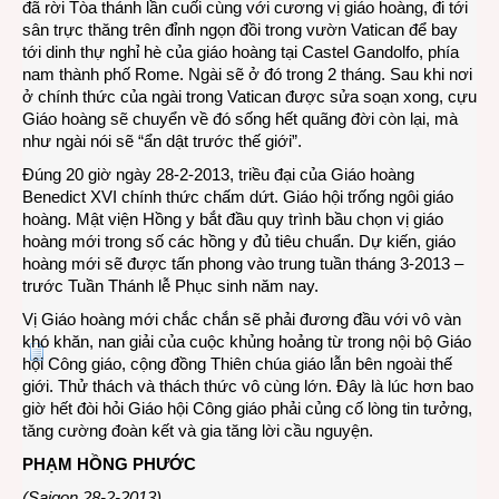
đã rời Tòa thánh lần cuối cùng với cương vị giáo hoàng, đi tới
sân trực thăng trên đỉnh ngọn đồi trong vườn Vatican để bay
tới dinh thự nghỉ hè của giáo hoàng tại Castel Gandolfo, phía
nam thành phố Rome. Ngài sẽ ở đó trong 2 tháng. Sau khi nơi
ở chính thức của ngài trong Vatican được sửa soạn xong, cựu
Giáo hoàng sẽ chuyển về đó sống hết quãng đời còn lại, mà
như ngài nói sẽ “ẩn dật trước thế giới”.
Đúng 20 giờ ngày 28-2-2013, triều đại của Giáo hoàng
Benedict XVI chính thức chấm dứt. Giáo hội trống ngôi giáo
hoàng. Mật viện Hồng y bắt đầu quy trình bầu chọn vị giáo
hoàng mới trong số các hồng y đủ tiêu chuẩn. Dự kiến, giáo
hoàng mới sẽ được tấn phong vào trung tuần tháng 3-2013 –
trước Tuần Thánh lễ Phục sinh năm nay.
Vị Giáo hoàng mới chắc chắn sẽ phải đương đầu với vô vàn
khó khăn, nan giải của cuộc khủng hoảng từ trong nội bộ Giáo
hội Công giáo, cộng đồng Thiên chúa giáo lẫn bên ngoài thế
giới. Thử thách và thách thức vô cùng lớn. Đây là lúc hơn bao
giờ hết đòi hỏi Giáo hội Công giáo phải củng cố lòng tin tưởng,
tăng cường đoàn kết và gia tăng lời cầu nguyện.
PHẠM HỒNG PHƯỚC
(Saigon 28-2-2013)