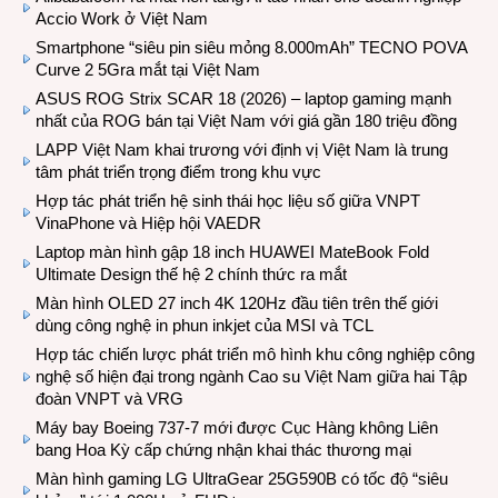
Accio Work ở Việt Nam
Smartphone “siêu pin siêu mỏng 8.000mAh” TECNO POVA
Curve 2 5Gra mắt tại Việt Nam
ASUS ROG Strix SCAR 18 (2026) – laptop gaming mạnh
nhất của ROG bán tại Việt Nam với giá gần 180 triệu đồng
LAPP Việt Nam khai trương với định vị Việt Nam là trung
tâm phát triển trọng điểm trong khu vực
Hợp tác phát triển hệ sinh thái học liệu số giữa VNPT
VinaPhone và Hiệp hội VAEDR
Laptop màn hình gập 18 inch HUAWEI MateBook Fold
Ultimate Design thế hệ 2 chính thức ra mắt
Màn hình OLED 27 inch 4K 120Hz đầu tiên trên thế giới
dùng công nghệ in phun inkjet của MSI và TCL
Hợp tác chiến lược phát triển mô hình khu công nghiệp công
nghệ số hiện đại trong ngành Cao su Việt Nam giữa hai Tập
đoàn VNPT và VRG
Máy bay Boeing 737-7 mới được Cục Hàng không Liên
bang Hoa Kỳ cấp chứng nhận khai thác thương mại
Màn hình gaming LG UltraGear 25G590B có tốc độ “siêu