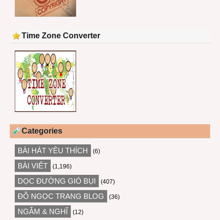
Time Zone Converter
Categories
BÀI HÁT YÊU THÍCH
(6)
BÀI VIẾT
(1,196)
DỌC ĐƯỜNG GIÓ BỤI
(407)
ĐỖ NGỌC TRANG BLOG
(36)
NGẪM & NGHĨ
(12)