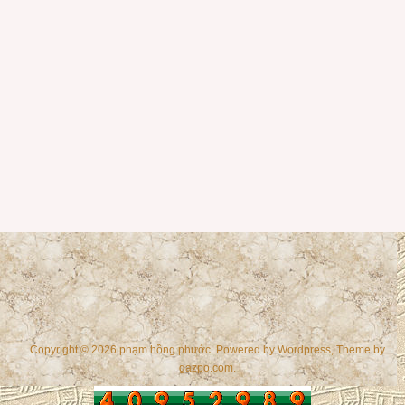
Copyright © 2026 phạm hồng phước. Powered by
Wordpress
, Theme by
gazpo.com
.