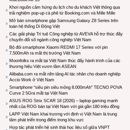
Khơi nguồn cảm hứng du lịch cho du khách Việt thông qua
trải nghiệm pop-up cà phê từ Booking.com và Mille Mille
Mở bán smartphone gập Samsung Galaxy Z8 Series trên
toàn hệ thống Di Động Việt
Các giải pháp Trí tuệ Công nghiệp từ AVEVA hỗ trợ thúc đẩy
chuyển đổi số ngành công nghiệp Việt Nam
Bộ đôi smartphone Xiaomi REDMI 17 Series với pin
7.500mAh ra mắt thị trường Việt Nam
Moonfolks ra mắt tại Việt Nam thúc đẩy hành trình của các
thương hiệu Việt vươn tầm ASEAN
Alibaba.com ra mắt nền tảng AI tác nhân cho doanh nghiệp
Accio Work ở Việt Nam
Smartphone “siêu pin siêu mỏng 8.000mAh” TECNO POVA
Curve 2 5Gra mắt tại Việt Nam
ASUS ROG Strix SCAR 18 (2026) – laptop gaming mạnh
nhất của ROG bán tại Việt Nam với giá gần 180 triệu đồng
LAPP Việt Nam khai trương với định vị Việt Nam là trung
tâm phát triển trọng điểm trong khu vực
Hợp tác phát triển hệ sinh thái học liệu số giữa VNPT