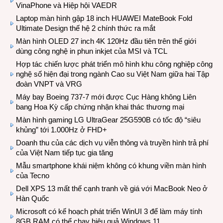
VinaPhone và Hiệp hội VAEDR
Laptop màn hình gập 18 inch HUAWEI MateBook Fold
Ultimate Design thế hệ 2 chính thức ra mắt
Màn hình OLED 27 inch 4K 120Hz đầu tiên trên thế giới
dùng công nghệ in phun inkjet của MSI và TCL
Hợp tác chiến lược phát triển mô hình khu công nghiệp công
nghệ số hiện đại trong ngành Cao su Việt Nam giữa hai Tập
đoàn VNPT và VRG
Máy bay Boeing 737-7 mới được Cục Hàng không Liên
bang Hoa Kỳ cấp chứng nhận khai thác thương mại
Màn hình gaming LG UltraGear 25G590B có tốc độ “siêu
khủng” tới 1.000Hz ở FHD+
Doanh thu của các dịch vụ viễn thông và truyền hình trả phí
của Việt Nam tiếp tục gia tăng
Mẫu smartphone khái niệm không có khung viền màn hình
của Tecno
Dell XPS 13 mất thế cạnh tranh về giá với MacBook Neo ở
Hàn Quốc
Microsoft có kế hoạch phát triển WinUI 3 để làm máy tính
8GB RAM có thể chạy hiệu quả Windows 11