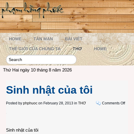
HOME
TẢN MẠN
BÀI VIẾT
THẾ GIỚI CỦA CHÚNG TA
THƠ
HOME
Thứ Hai ngày 10 tháng 8 năm 2026
Sinh nhật của tôi
on
Posted by
phphuoc
on February 28, 2013 in
THƠ
Comments Off
Sinh
nhật
của
tôi
Sinh nhật của tôi