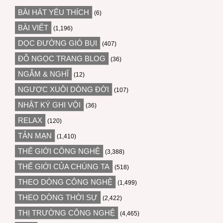
BÀI HÁT YÊU THÍCH
(6)
BÀI VIẾT
(1,196)
DỌC ĐƯỜNG GIÓ BỤI
(407)
ĐỖ NGỌC TRANG BLOG
(36)
NGẪM & NGHĨ
(12)
NGƯỢC XUÔI DÒNG ĐỜI
(107)
NHẬT KÝ GHI VỘI
(36)
RELAX
(120)
TẢN MẠN
(1,410)
THẾ GIỚI CÔNG NGHỆ
(3,388)
THẾ GIỚI CỦA CHÚNG TA
(518)
THEO DÒNG CÔNG NGHỆ
(1,499)
THEO DÒNG THỜI SỰ
(2,422)
THỊ TRƯỜNG CÔNG NGHỆ
(4,465)