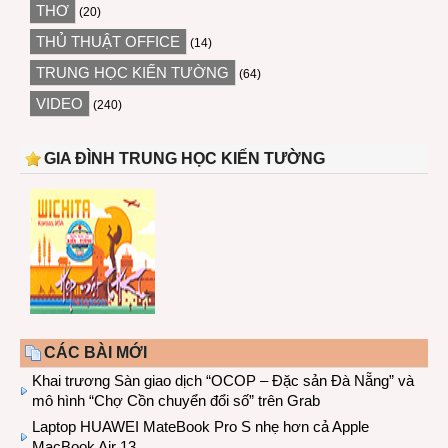
THƠ
(20)
THỦ THUẬT OFFICE
(14)
TRUNG HỌC KIẾN TƯỜNG
(64)
VIDEO
(240)
GIA ĐÌNH TRUNG HỌC KIẾN TƯỜNG
CÁC BÀI MỚI
Khai trương Sàn giao dịch “OCOP – Đặc sản Đà Nẵng” và
mô hình “Chợ Cồn chuyển đổi số” trên Grab
Laptop HUAWEI MateBook Pro S nhẹ hơn cả Apple
MacBook Air 13