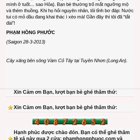
mình ở tuốt… sao Hỏa). Bạn bè thường trố mắt ngưỡng mộ
và thèm thuồng. Khi họ hỏi nguyên nhân, tôi tỉnh bơ đáp: Nước
tui có mỏ dầu đang khai thác ì xèo mà! Gần đây thì tôi đã “tắt
đài”!
PHẠM HỒNG PHƯỚC
(Saigon 28-3-2013)
Cây xăng bên sông Vàm Cỏ Tây tại Tuyên Nhơn (Long An).
Xin Cảm ơn Bạn, lượt bạn bè ghé thăm thứ:
Xin Cảm ơn Bạn, lượt bạn bè ghé thăm thứ:
Hạnh phúc được chào đón. Bạn có thể ghé thăm
tệ xá này qua 2 cửa: phamhongphuoc.com và