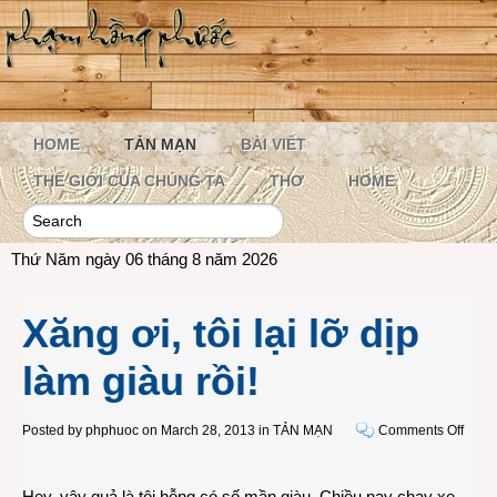
HOME
TẢN MẠN
BÀI VIẾT
THẾ GIỚI CỦA CHÚNG TA
THƠ
HOME
Thứ Năm ngày 06 tháng 8 năm 2026
Xăng ơi, tôi lại lỡ dịp
làm giàu rồi!
on
Posted by
phphuoc
on March 28, 2013 in
TẢN MẠN
Comments Off
Xăng
ơi,
Hey, vậy quả là tôi hỗng có số mần giàu. Chiều nay chạy xe
tôi