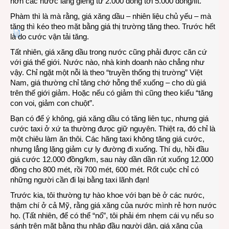
hơn các nước láng giềng từ 2.000 đồng tới 5.000 đồng/lít.
Phàm thì là mà rằng, giá xăng dầu – nhiên liệu chủ yếu – mà
tăng thì kéo theo mặt bằng giá thị trường tăng theo. Trước hết
là do cước vận tải tăng.
Tất nhiên, giá xăng dầu trong nước cũng phải được căn cứ
với giá thế giới. Nước nào, nhà kinh doanh nào chẳng như
vậy. Chỉ ngặt một nỗi là theo “truyền thống thị trường” Việt
Nam, giá thường chỉ tăng chớ hỗng thể xuống – cho dù giá
trên thế giới giảm. Hoặc nếu có giảm thì cũng theo kiểu “tăng
con voi, giảm con chuột”.
Bạn có để ý không, giá xăng dầu có tăng liên tục, nhưng giá
cước taxi ở xứ ta thường đưọc giữ nguyên. Thiệt ra, đó chỉ là
một chiêu làm ăn thôi. Các hãng taxi không tăng giá cước,
nhưng lẳng lặng giảm cự ly đường đi xuống. Thí dụ, hồi đầu
giá cước 12.000 đồng/km, sau này dần dần rút xuống 12.000
đồng cho 800 mét, rồi 700 mét, 600 mét. Rốt cuộc chỉ có
những người cần đi lại bằng taxi lãnh đạn!
Trước kia, tôi thường tự hào khoe với bạn bè ở các nước,
thậm chí ở cả Mỹ, rằng giá xăng của nước mình rẻ hơn nước
họ. (Tất nhiên, để có thể “nổ”, tôi phải ém nhẹm cái vụ nếu so
sánh trên mặt bằng thu nhập đầu người dân, giá xăng của