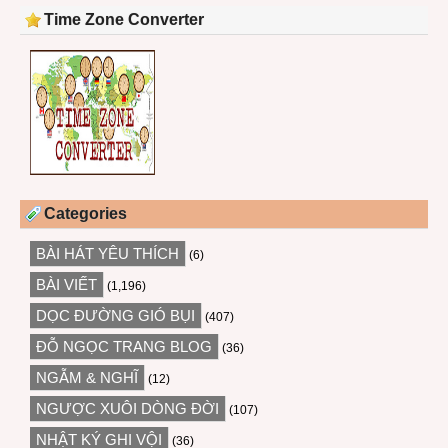
Time Zone Converter
Categories
BÀI HÁT YÊU THÍCH
(6)
BÀI VIẾT
(1,196)
DỌC ĐƯỜNG GIÓ BỤI
(407)
ĐỖ NGỌC TRANG BLOG
(36)
NGẪM & NGHĨ
(12)
NGƯỢC XUÔI DÒNG ĐỜI
(107)
NHẬT KÝ GHI VỘI
(36)