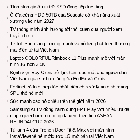
Tình hình giá ổ lưu trữ SSD đang tiếp tục tăng
Ổ đĩa cứng HDD 50TB của Seagate có khả năng xuất
xưởng vào năm 2027
TV thông minh ảnh hưởng tới thói quen của người xem
truyền hình
TikTok Shop tăng trưởng mạnh và nỗ lực phát triển thương
mại điện tử tại Việt Nam
Laptop COLORFUL Rimbook L1 Plus mạnh mẽ với màn
hình 16 inch 2.5K
Bệnh viện Bay Orbis trở lại chăm sóc mắt cho người dân
Việt Nam qua sự hợp tác giữa FedEx và Orbis
Fortinet và Intel hợp tác phát triển chip xử lý an ninh mạng
SPU thế hệ mới
Sức mạnh các hộ chiếu trên thế giới năm 2026
Samsung AI TV đồng hành cùng FPT Play với nhiều ưu đãi
giúp người hâm mộ bóng đá xem trực tiếp ASEAN
HYUNDAI CUP 2026
Tủ lạnh 4 cửa French Door Fit & Max với màn hình
InstaViewthế hệ mớiđược LG mở bán tại Việt Nam