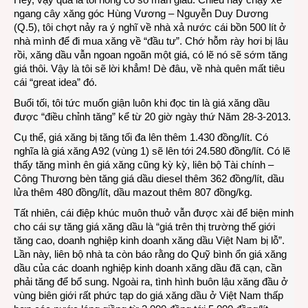
ngang cây xăng góc Hùng Vương – Nguyễn Duy Dương
lại
(Q.5), tôi chợt nảy ra ý nghĩ về nhà xả nước cái bồn 500 lít ở
lỡ
nhà mình để đi mua xăng về “đầu tư”. Chớ hỗm rày hơi bị lâu
dịp
rồi, xăng dầu vẫn ngoan ngoãn một giá, có lẽ nó sẽ sớm tăng
làm
giá thôi. Vậy là tôi sẽ lời khẳm! Dè đâu, về nhà quên mất tiêu
giàu
cái “great idea” đó.
rồi!
Buổi tối, tôi tức muốn giận luôn khi đọc tin là giá xăng dầu
được “điều chỉnh tăng” kể từ 20 giờ ngày thứ Năm 28-3-2013.
Cụ thể, giá xăng bị tăng tối đa lên thêm 1.430 đồng/lít. Có
nghĩa là giá xăng A92 (vùng 1) sẽ lên tới 24.580 đồng/lít. Có lẽ
thấy tăng mình ên giá xăng cũng kỳ kỳ, liên bộ Tài chính –
Công Thương bèn tăng giá dầu diesel thêm 362 đồng/lít, dầu
lửa thêm 480 đồng/lít, dầu mazout thêm 807 đồng/kg.
Tất nhiên, cái điệp khúc muôn thuở vẫn được xài để biện minh
cho cái sự tăng giá xăng dầu là “giá trên thị trường thế giới
tăng cao, doanh nghiệp kinh doanh xăng dầu Việt Nam bị lỗ”.
Lần này, liên bộ nhà ta còn báo rằng do Quỹ bình ổn giá xăng
dầu của các doanh nghiệp kinh doanh xăng dầu đã cạn, cần
phải tăng để bổ sung. Ngoài ra, tình hình buôn lậu xăng đầu ở
vùng biên giới rất phức tạp do giá xăng dầu ở Việt Nam thấp