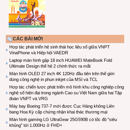
CÁC BÀI MỚI
Hợp tác phát triển hệ sinh thái học liệu số giữa VNPT
VinaPhone và Hiệp hội VAEDR
Laptop màn hình gập 18 inch HUAWEI MateBook Fold
Ultimate Design thế hệ 2 chính thức ra mắt
Màn hình OLED 27 inch 4K 120Hz đầu tiên trên thế giới
dùng công nghệ in phun inkjet của MSI và TCL
Hợp tác chiến lược phát triển mô hình khu công nghiệp công
nghệ số hiện đại trong ngành Cao su Việt Nam giữa hai Tập
đoàn VNPT và VRG
Máy bay Boeing 737-7 mới được Cục Hàng không Liên
bang Hoa Kỳ cấp chứng nhận khai thác thương mại
Màn hình gaming LG UltraGear 25G590B có tốc độ “siêu
khủng” tới 1.000Hz ở FHD+