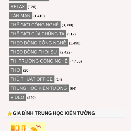
RELAX
(120)
TẢN MẠN
(1,410)
THẾ GIỚI CÔNG NGHỆ
(3,388)
THẾ GIỚI CỦA CHÚNG TA
(517)
THEO DÒNG CÔNG NGHỆ
(1,498)
THEO DÒNG THỜI SỰ
(2,422)
THỊ TRƯỜNG CÔNG NGHỆ
(4,455)
THƠ
(20)
THỦ THUẬT OFFICE
(14)
TRUNG HỌC KIẾN TƯỜNG
(64)
VIDEO
(240)
GIA ĐÌNH TRUNG HỌC KIẾN TƯỜNG