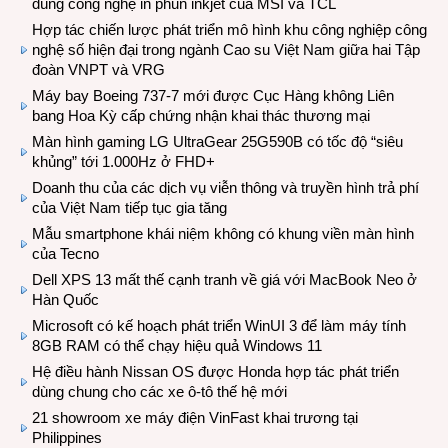
dùng công nghệ in phun inkjet của MSI và TCL
Hợp tác chiến lược phát triển mô hình khu công nghiệp công
nghệ số hiện đại trong ngành Cao su Việt Nam giữa hai Tập
đoàn VNPT và VRG
Máy bay Boeing 737-7 mới được Cục Hàng không Liên
bang Hoa Kỳ cấp chứng nhận khai thác thương mại
Màn hình gaming LG UltraGear 25G590B có tốc độ “siêu
khủng” tới 1.000Hz ở FHD+
Doanh thu của các dịch vụ viễn thông và truyền hình trả phí
của Việt Nam tiếp tục gia tăng
Mẫu smartphone khái niệm không có khung viền màn hình
của Tecno
Dell XPS 13 mất thế cạnh tranh về giá với MacBook Neo ở
Hàn Quốc
Microsoft có kế hoạch phát triển WinUI 3 để làm máy tính
8GB RAM có thể chạy hiệu quả Windows 11
Hệ điều hành Nissan OS được Honda hợp tác phát triển
dùng chung cho các xe ô-tô thế hệ mới
21 showroom xe máy điện VinFast khai trương tại
Philippines