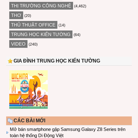
THỊ TRƯỜNG CÔNG NGHỆ
(4,462)
THƠ
(20)
THỦ THUẬT OFFICE
(14)
TRUNG HỌC KIẾN TƯỜNG
(64)
VIDEO
(240)
GIA ĐÌNH TRUNG HỌC KIẾN TƯỜNG
CÁC BÀI MỚI
Mở bán smartphone gập Samsung Galaxy Z8 Series trên
toàn hệ thống Di Động Việt