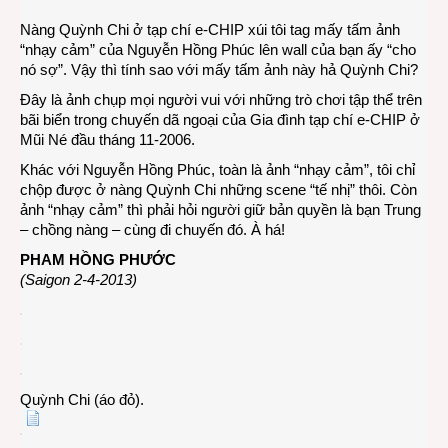
“tế
Nàng Quỳnh Chi ở tạp chí e-CHIP xúi tôi tag mấy tấm ảnh
nhị”
“nhạy cảm” của Nguyễn Hồng Phúc lên wall của bạn ấy “cho
với
nó sợ”. Vậy thì tính sao với mấy tấm ảnh này hả Quỳnh Chi?
nàng
Đây là ảnh chụp mọi người vui với những trò chơi tập thể trên
Quỳn
bãi biển trong chuyến dã ngoại của Gia đình tạp chí e-CHIP ở
Chi
Mũi Né đầu tháng 11-2006.
Khác với Nguyễn Hồng Phúc, toàn là ảnh “nhạy cảm”, tôi chỉ
chộp được ở nàng Quỳnh Chi những scene “tế nhị” thôi. Còn
ảnh “nhạy cảm” thì phải hỏi người giữ bản quyền là bạn Trung
– chồng nàng – cùng đi chuyến đó. À há!
PHAM HỒNG PHƯỚC
(Saigon 2-4-2013)
Quỳnh Chi (áo đỏ).