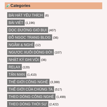
Categories
BÀI HÁT YÊU THÍCH
(6)
BÀI VIẾT
(1,196)
DỌC ĐƯỜNG GIÓ BỤI
(407)
ĐỖ NGỌC TRANG BLOG
(36)
NGẪM & NGHĨ
(12)
NGƯỢC XUÔI DÒNG ĐỜI
(107)
NHẬT KÝ GHI VỘI
(36)
RELAX
(120)
TẢN MẠN
(1,410)
THẾ GIỚI CÔNG NGHỆ
(3,388)
THẾ GIỚI CỦA CHÚNG TA
(517)
THEO DÒNG CÔNG NGHỆ
(1,499)
THEO DÒNG THỜI SỰ
(2,422)