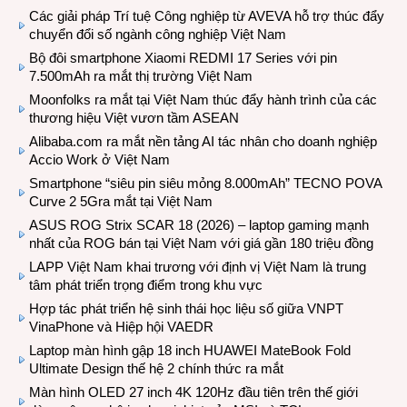
Các giải pháp Trí tuệ Công nghiệp từ AVEVA hỗ trợ thúc đẩy
chuyển đổi số ngành công nghiệp Việt Nam
Bộ đôi smartphone Xiaomi REDMI 17 Series với pin
7.500mAh ra mắt thị trường Việt Nam
Moonfolks ra mắt tại Việt Nam thúc đẩy hành trình của các
thương hiệu Việt vươn tầm ASEAN
Alibaba.com ra mắt nền tảng AI tác nhân cho doanh nghiệp
Accio Work ở Việt Nam
Smartphone “siêu pin siêu mỏng 8.000mAh” TECNO POVA
Curve 2 5Gra mắt tại Việt Nam
ASUS ROG Strix SCAR 18 (2026) – laptop gaming mạnh
nhất của ROG bán tại Việt Nam với giá gần 180 triệu đồng
LAPP Việt Nam khai trương với định vị Việt Nam là trung
tâm phát triển trọng điểm trong khu vực
Hợp tác phát triển hệ sinh thái học liệu số giữa VNPT
VinaPhone và Hiệp hội VAEDR
Laptop màn hình gập 18 inch HUAWEI MateBook Fold
Ultimate Design thế hệ 2 chính thức ra mắt
Màn hình OLED 27 inch 4K 120Hz đầu tiên trên thế giới