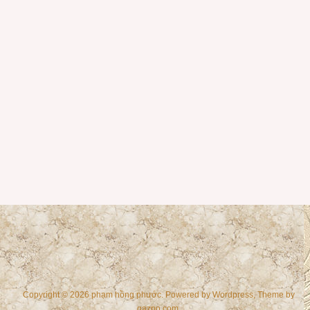
Copyright © 2026 phạm hồng phước. Powered by
Wordpress
, Theme by
gazpo.com
.