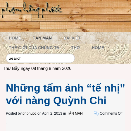
HOME
TẢN MẠN
BÀI VIẾT
THẾ GIỚI CỦA CHÚNG TA
THƠ
HOME
Thứ Bảy ngày 08 tháng 8 năm 2026
Những tấm ảnh “tế nhị”
với nàng Quỳnh Chi
on
Posted by
phphuoc
on April 2, 2013 in
TẢN MẠN
Comments Off
Nhữn
tấm
ảnh