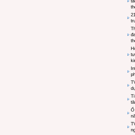
tá
th
2
tr
T
đa
t
Hộ
tư
k
In
ph
T
d
Tì
tă
Ổ
n
TV
n