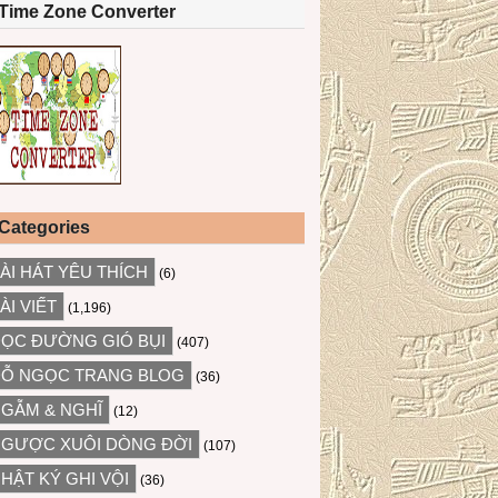
Time Zone Converter
Categories
ÀI HÁT YÊU THÍCH
(6)
ÀI VIẾT
(1,196)
ỌC ĐƯỜNG GIÓ BỤI
(407)
Ỗ NGỌC TRANG BLOG
(36)
GẪM & NGHĨ
(12)
GƯỢC XUÔI DÒNG ĐỜI
(107)
HẬT KÝ GHI VỘI
(36)