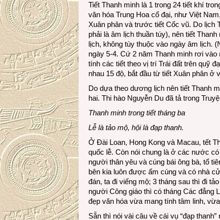
Tiết Thanh minh là 1 trong 24 tiết khí 
văn hóa Trung Hoa cổ đại, như Việt Nam,
Xuân phân và trước tiết Cốc vũ. Do lịch 
phải là âm lịch thuần túy), nên tiết Tha
lịch, không tùy thuộc vào ngày âm lịch.
ngày 5-4. Cứ 2 năm Thanh minh rơi vào n
tính các tiết theo vị trí Trái đất trên qu
nhau 15 độ, bắt đầu từ tiết Xuân phân ở vị 
Do dựa theo dương lịch nên tiết Thanh m
hai. Thi hào Nguyễn Du đã tả trong Truyệ
Thanh minh trong tiết tháng ba
Lễ là tảo mộ, hội là đạp thanh.
Ở Đài Loan, Hong Kong và Macau, tết Th
quốc lễ. Còn nói chung là ở các nước có
người thân yêu và cúng bái ông bà, tổ t
bên kia luôn được ấm cúng và có nhà cử
đán, ta đi viếng mộ; 3 tháng sau thì đi t
người Công giáo thì có tháng Các đẳng Lin
đẹp văn hóa vừa mang tính tâm linh, vừa
Sẵn thì nói vài câu về cái vụ “đạp than