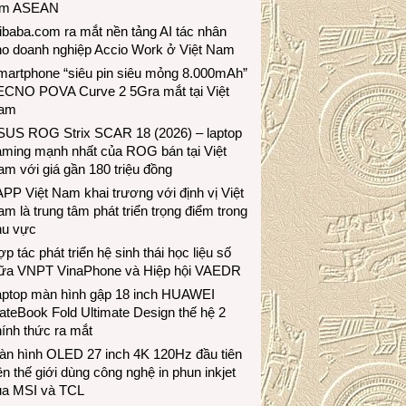
ầm ASEAN
ibaba.com ra mắt nền tảng AI tác nhân
ho doanh nghiệp Accio Work ở Việt Nam
martphone “siêu pin siêu mỏng 8.000mAh”
ECNO POVA Curve 2 5Gra mắt tại Việt
am
SUS ROG Strix SCAR 18 (2026) – laptop
aming mạnh nhất của ROG bán tại Việt
m với giá gần 180 triệu đồng
PP Việt Nam khai trương với định vị Việt
m là trung tâm phát triển trọng điểm trong
hu vực
p tác phát triển hệ sinh thái học liệu số
iữa VNPT VinaPhone và Hiệp hội VAEDR
aptop màn hình gập 18 inch HUAWEI
teBook Fold Ultimate Design thế hệ 2
ính thức ra mắt
àn hình OLED 27 inch 4K 120Hz đầu tiên
ên thế giới dùng công nghệ in phun inkjet
ủa MSI và TCL