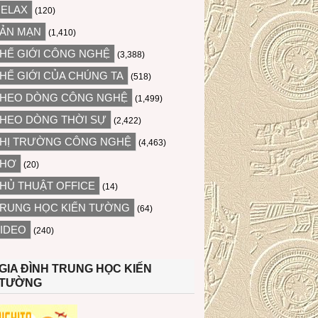
ELAX
(120)
ẢN MẠN
(1,410)
HẾ GIỚI CÔNG NGHỆ
(3,388)
HẾ GIỚI CỦA CHÚNG TA
(518)
HEO DÒNG CÔNG NGHỆ
(1,499)
HEO DÒNG THỜI SỰ
(2,422)
HỊ TRƯỜNG CÔNG NGHỆ
(4,463)
THƠ
(20)
HỦ THUẬT OFFICE
(14)
RUNG HỌC KIẾN TƯỜNG
(64)
IDEO
(240)
GIA ĐÌNH TRUNG HỌC KIẾN
TƯỜNG