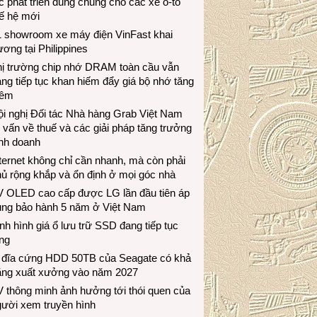
c phát triển dùng chung cho các xe ô-tô
ế hệ mới
1 showroom xe máy điện VinFast khai
ương tại Philippines
hị trường chip nhớ DRAM toàn cầu vẫn
ng tiếp tục khan hiếm đẩy giá bộ nhớ tăng
hêm
i nghị Đối tác Nhà hàng Grab Việt Nam
 vấn về thuế và các giải pháp tăng trưởng
inh doanh
ternet không chỉ cần nhanh, mà còn phải
ủ rộng khắp và ổn định ở mọi góc nhà
V OLED cao cấp được LG lần đầu tiên áp
ụng bảo hành 5 năm ở Việt Nam
nh hình giá ổ lưu trữ SSD đang tiếp tục
ng
 đĩa cứng HDD 50TB của Seagate có khả
ăng xuất xưởng vào năm 2027
 thông minh ảnh hưởng tới thói quen của
gười xem truyền hình