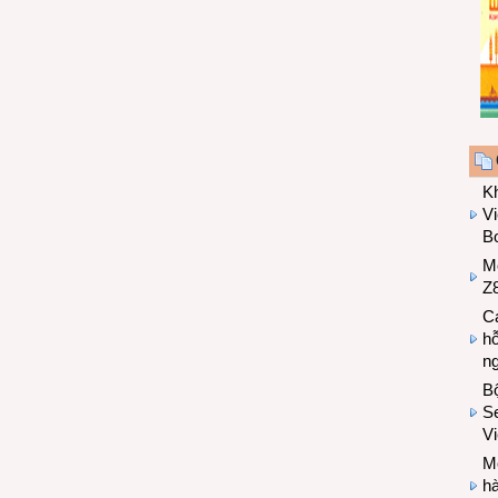
K
Vi
Bo
M
Z8
Cá
hỗ
n
B
Se
V
Mo
hà