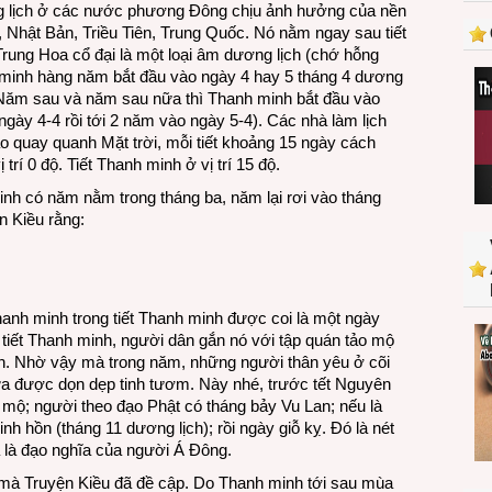
trong lịch ở các nước phương Đông chịu ảnh hưởng của nền
 Nhật Bản, Triều Tiên, Trung Quốc. Nó nằm ngay sau tiết
Trung Hoa cổ đại là một loại âm dương lịch (chớ hỗng
nh minh hàng năm bắt đầu vào ngày 4 hay 5 tháng 4 dương
 (Năm sau và năm sau nữa thì Thanh minh bắt đầu vào
gày 4-4 rồi tới 2 năm vào ngày 5-4). Các nhà làm lịch
ỹ đạo quay quanh Mặt trời, mỗi tiết khoảng 15 ngày cách
trí 0 độ. Tiết Thanh minh ở vị trí 15 độ.
inh có năm nằm trong tháng ba, năm lại rơi vào tháng
n Kiều rằng:
anh minh trong tiết Thanh minh được coi là một ngày
 tiết Thanh minh, người dân gắn nó với tập quán tảo mộ
iên. Nhờ vậy mà trong năm, những người thân yêu ở cõi
a được dọn dẹp tinh tươm. Này nhé, trước tết Nguyên
ảo mộ; người theo đạo Phật có tháng bảy Vu Lan; nếu là
h hồn (tháng 11 dương lịch); rồi ngày giỗ kỵ. Đó là nét
 là đạo nghĩa của người Á Đông.
h” mà Truyện Kiều đã đề cập. Do Thanh minh tới sau mùa