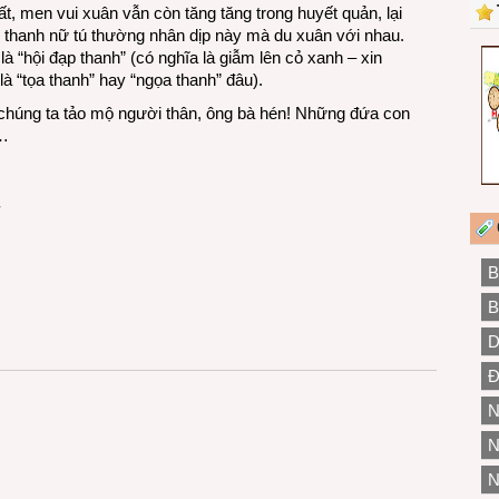
, men vui xuân vẫn còn tăng tăng trong huyết quản, lại
am thanh nữ tú thường nhân dịp này mà du xuân với nhau.
à “hội đạp thanh” (có nghĩa là giẫm lên cỏ xanh – xin
 là “tọa thanh” hay “ngọa thanh” đâu).
 chúng ta tảo mộ người thân, ông bà hén! Những đứa con
ở…
.
B
B
D
Đ
N
N
N