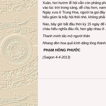
Xuân, hơi hướm lễ hội vẫn còn phảng phất
vào lúc trời trong sáng, dễ chịu hơn, n
Ngày xưa ở Trung Hoa, người ta gọi đây l
hiểu giùm là trẩy hội thôi nhé, không phải
Nào, bây giờ bắt đầu thời kỳ 15 ngày để
cháu hiếu nghĩa đâu rồi, hẹn gặp nhau 
Thanh minh tảo mộ người thân
Nhang đèn hoa quả kính dâng lòng thành
PHẠM HỒNG PHƯỚC
(Saigon 4-4-2013)