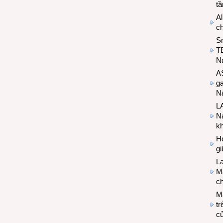
t
Al
c
S
T
N
A
g
Na
LA
Na
k
Hợ
g
L
Ma
ch
M
tr
c