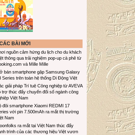
CÁC BÀI MỚI
hơi nguồn cảm hứng du lịch cho du khách
ệt thông qua trải nghiệm pop-up cà phê từ
oking.com và Mille Mille
ở bán smartphone gập Samsung Galaxy
 Series trên toàn hệ thống Di Động Việt
c giải pháp Trí tuệ Công nghiệp từ AVEVA
 trợ thúc đẩy chuyển đổi số ngành công
ghiệp Việt Nam
ộ đôi smartphone Xiaomi REDMI 17
ries với pin 7.500mAh ra mắt thị trường
iệt Nam
onfolks ra mắt tại Việt Nam thúc đẩy
nh trình của các thương hiệu Việt vươn