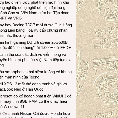
p tác chiến lược phát triển mô hình khu
ng nghiệp công nghệ số hiện đại trong
gành Cao su Việt Nam giữa hai Tập đoàn
NPT và VRG
áy bay Boeing 737-7 mới được Cục Hàng
hông Liên bang Hoa Kỳ cấp chứng nhận
ai thác thương mại
àn hình gaming LG UltraGear 25G590B
 tốc độ “siêu khủng” tới 1.000Hz ở FHD+
anh thu của các dịch vụ viễn thông và
uyền hình trả phí của Việt Nam tiếp tục gia
ng
ẫu smartphone khái niệm không có khung
iền màn hình của Tecno
ll XPS 13 mất thế cạnh tranh về giá với
acBook Neo ở Hàn Quốc
crosoft có kế hoạch phát triển WinUI 3 để
àm máy tính 8GB RAM có thể chạy hiệu
uả Windows 11
ệ điều hành Nissan OS được Honda hợp