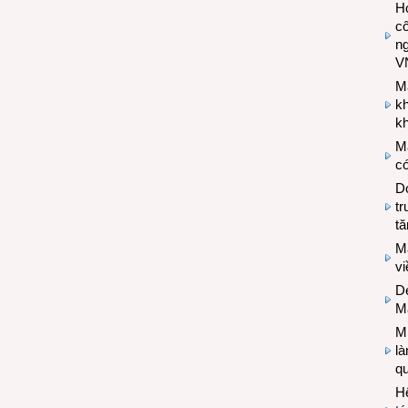
Hợ
cô
n
V
M
k
kh
M
có
Do
tr
tă
M
v
De
M
Mi
l
q
H