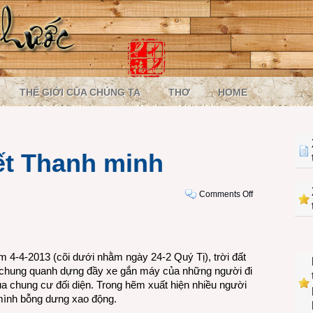
THẾ GIỚI CỦA CHÚNG TA
THƠ
HOME
ết Thanh minh
on
Comments Off
Hôm
nay
vào
tiết
m 4-4-2013 (cõi dưới nhằm ngày 24-2 Quý Tị), trời đất
Thanh
, chung quanh dựng đầy xe gắn máy của những người đi
minh
a chung cư đối diện. Trong hẽm xuất hiện nhiều người
mình bỗng dưng xao động.