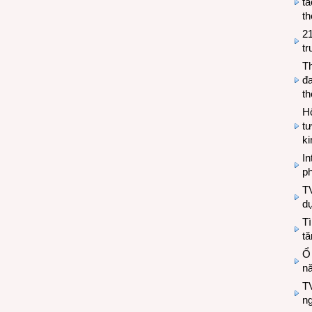
tá
th
2
tr
T
đa
t
Hộ
tư
k
In
ph
T
d
Tì
tă
Ổ
n
TV
n