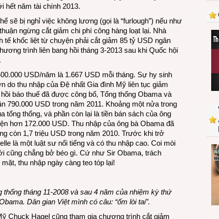
ới hết năm tài chính 2013.
5%
lương
ể sẽ bị nghỉ việc không lương (gọi là “furlough”) nếu như
uận ngừng cắt giảm chi phí công hàng loạt lại. Nhà
 tế khốc liệt từ chuyện phải cắt giảm 85 tỷ USD ngân
ương trình liên bang hồi tháng 3-2013 sau khi Quốc hội
.
 400.000 USD/năm là 1.667 USD mỗi tháng. Sự hy sinh
n do thu nhập của Đệ nhất Gia đình Mỹ liên tục giảm
hồi báo thuế đã được công bố, Tổng thống Obama và
ần 790.000 USD trong năm 2011. Khoảng một nửa trong
 tổng thống, và phần còn lại là tiền bán sách của ông
hiện hơn 172.000 USD. Thu nhập của ông bà Obama đã
g còn 1,7 triệu USD trong năm 2010. Trước khi trở
le là một luật sư nổi tiếng và có thu nhập cao. Coi mòi
giới cũng chẳng bở béo gì. Cứ như Sir Obama, trách
mặt, thu nhập ngày càng teo tóp lại!
thống tháng 11-2008 và sau 4 năm của nhiệm kỳ thứ
Obama. Dân gian Việt mình có câu: “ốm lòi tai”.
ỹ Chuck Hagel cũng tham gia chương trình cắt giảm