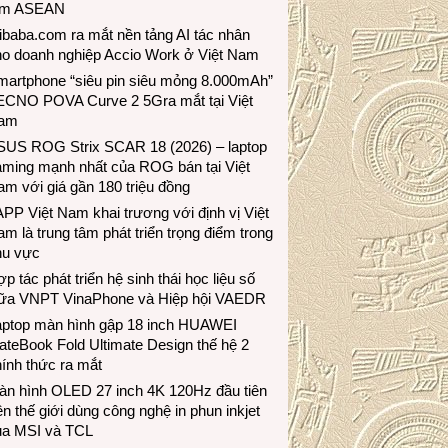
ầm ASEAN
ibaba.com ra mắt nền tảng AI tác nhân
ho doanh nghiệp Accio Work ở Việt Nam
martphone “siêu pin siêu mỏng 8.000mAh”
ECNO POVA Curve 2 5Gra mắt tại Việt
am
SUS ROG Strix SCAR 18 (2026) – laptop
aming mạnh nhất của ROG bán tại Việt
m với giá gần 180 triệu đồng
PP Việt Nam khai trương với định vị Việt
m là trung tâm phát triển trọng điểm trong
hu vực
p tác phát triển hệ sinh thái học liệu số
iữa VNPT VinaPhone và Hiệp hội VAEDR
aptop màn hình gập 18 inch HUAWEI
teBook Fold Ultimate Design thế hệ 2
ính thức ra mắt
àn hình OLED 27 inch 4K 120Hz đầu tiên
ên thế giới dùng công nghệ in phun inkjet
ủa MSI và TCL