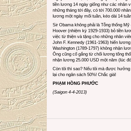
tiền lương 14 ngày giống như các nhân 
những tháng tới đây, có tới 700.000 nh
lương một ngày mổi tuần, kéo dài 14 tuầ
Sir Obama không phải là Tỗng thống Mỹ đ
Hoover (nhiệm kỳ 1929-1933) bỏ tiền lươn
việc từ thiện và tặng cho những nhân vi
John F. Kennedy (1961-1963) hiến lương
Washington (1789-1797) không nhận lươn
Ông cũng cố gắng từ chối lương tổng th
nhận lương 25.000 USD một năm (lúc đó l
Còn tôi thì sao? Nếu tôi mà được hưởng
lại cho ngân sách 50%! Chắc giá!
PHẠM HỒNG PHƯỚC
(Saigon 4-4-2013)