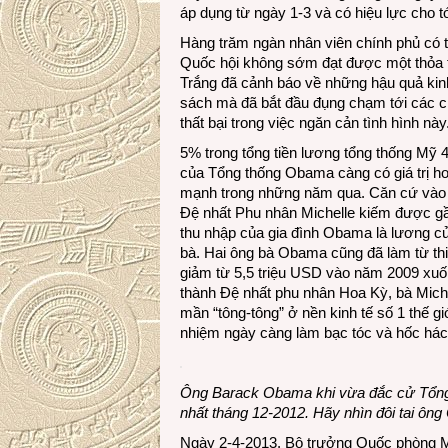
áp dụng từ ngày 1-3 và có hiệu lực cho t
Hàng trăm ngàn nhân viên chính phủ có th
Quốc hội không sớm đạt được một thỏa th
Trắng đã cảnh báo về những hậu quả kinh
sách mà đã bắt đầu đụng chạm tới các ch
thất bại trong việc ngăn cản tình hình này
5% trong tổng tiền lương tổng thống Mỹ
của Tổng thống Obama càng có giá trị hơ
mạnh trong những năm qua. Căn cứ vào 
Đệ nhất Phu nhân Michelle kiếm được g
thu nhập của gia đình Obama là lương của
bà. Hai ông bà Obama cũng đã làm từ t
giảm từ 5,5 triệu USD vào năm 2009 xuốn
thành Đệ nhất phu nhân Hoa Kỳ, bà Michel
mần “tông-tông” ở nền kinh tế số 1 thế 
nhiệm ngày càng làm bạc tóc và hốc hác 
Ông Barack Obama khi vừa đắc cử Tổng 
nhất tháng 12-2012. Hãy nhìn đôi tai ông 
Ngày 2-4-2013, Bộ trưởng Quốc phòng M