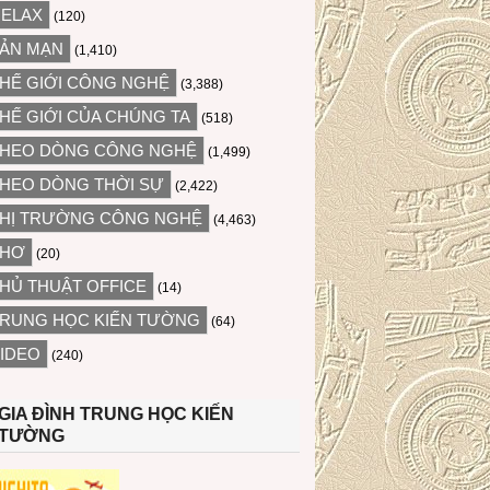
ELAX
(120)
ẢN MẠN
(1,410)
HẾ GIỚI CÔNG NGHỆ
(3,388)
HẾ GIỚI CỦA CHÚNG TA
(518)
HEO DÒNG CÔNG NGHỆ
(1,499)
HEO DÒNG THỜI SỰ
(2,422)
HỊ TRƯỜNG CÔNG NGHỆ
(4,463)
THƠ
(20)
HỦ THUẬT OFFICE
(14)
RUNG HỌC KIẾN TƯỜNG
(64)
IDEO
(240)
GIA ĐÌNH TRUNG HỌC KIẾN
TƯỜNG