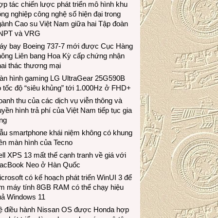
p tác chiến lược phát triển mô hình khu
ng nghiệp công nghệ số hiện đại trong
gành Cao su Việt Nam giữa hai Tập đoàn
NPT và VRG
áy bay Boeing 737-7 mới được Cục Hàng
hông Liên bang Hoa Kỳ cấp chứng nhận
ai thác thương mại
àn hình gaming LG UltraGear 25G590B
 tốc độ “siêu khủng” tới 1.000Hz ở FHD+
anh thu của các dịch vụ viễn thông và
uyền hình trả phí của Việt Nam tiếp tục gia
ng
ẫu smartphone khái niệm không có khung
iền màn hình của Tecno
ll XPS 13 mất thế cạnh tranh về giá với
acBook Neo ở Hàn Quốc
crosoft có kế hoạch phát triển WinUI 3 để
àm máy tính 8GB RAM có thể chạy hiệu
uả Windows 11
ệ điều hành Nissan OS được Honda hợp