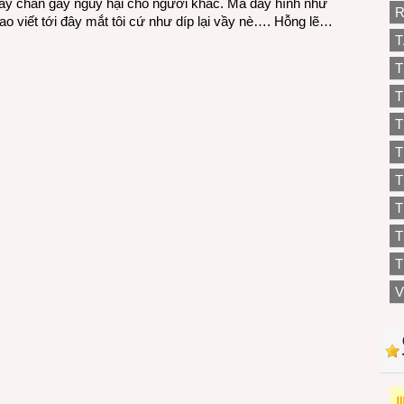
y tay chân gây nguy hại cho người khác. Mà đây hình như
R
 viết tới đây mắt tôi cứ như díp lại vầy nè…. Hỗng lẽ…
T
T
T
T
T
T
T
T
V