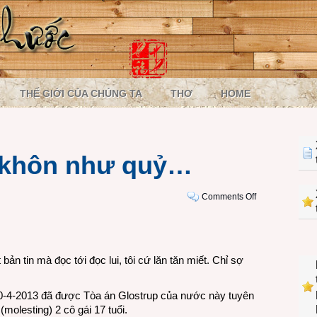
THẾ GIỚI CỦA CHÚNG TA
THƠ
HOME
 khôn như quỷ…
on
Comments Off
Mộng
du
gì
mà
n tin mà đọc tới đọc lui, tôi cứ lăn tăn miết. Chỉ sợ
khôn
như
0-4-2013 đã được Tòa án Glostrup của nước này tuyên
quỷ…
 (molesting) 2 cô gái 17 tuổi.