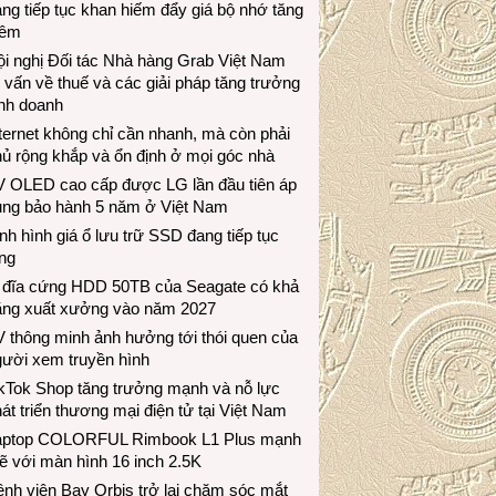
ng tiếp tục khan hiếm đẩy giá bộ nhớ tăng
hêm
i nghị Đối tác Nhà hàng Grab Việt Nam
 vấn về thuế và các giải pháp tăng trưởng
inh doanh
ternet không chỉ cần nhanh, mà còn phải
ủ rộng khắp và ổn định ở mọi góc nhà
V OLED cao cấp được LG lần đầu tiên áp
ụng bảo hành 5 năm ở Việt Nam
nh hình giá ổ lưu trữ SSD đang tiếp tục
ng
 đĩa cứng HDD 50TB của Seagate có khả
ăng xuất xưởng vào năm 2027
 thông minh ảnh hưởng tới thói quen của
gười xem truyền hình
ikTok Shop tăng trưởng mạnh và nỗ lực
át triển thương mại điện tử tại Việt Nam
aptop COLORFUL Rimbook L1 Plus mạnh
 với màn hình 16 inch 2.5K
nh viện Bay Orbis trở lại chăm sóc mắt