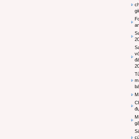
c
g
Fo
a
Sứ
2
S
vớ
đ
2
Tủ
m
bá
M
Ch
đự
Mộ
g
S
cù