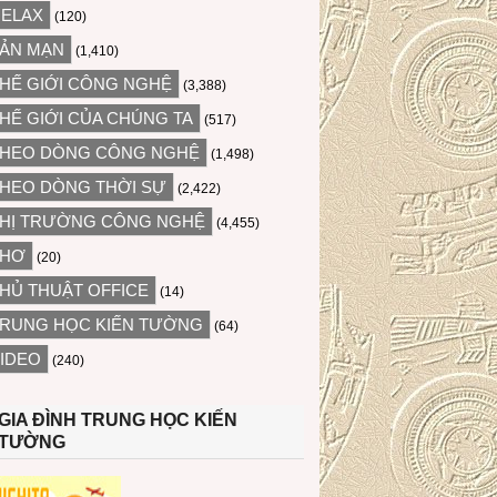
ELAX
(120)
ẢN MẠN
(1,410)
HẾ GIỚI CÔNG NGHỆ
(3,388)
HẾ GIỚI CỦA CHÚNG TA
(517)
HEO DÒNG CÔNG NGHỆ
(1,498)
HEO DÒNG THỜI SỰ
(2,422)
HỊ TRƯỜNG CÔNG NGHỆ
(4,455)
THƠ
(20)
HỦ THUẬT OFFICE
(14)
RUNG HỌC KIẾN TƯỜNG
(64)
IDEO
(240)
GIA ĐÌNH TRUNG HỌC KIẾN
TƯỜNG