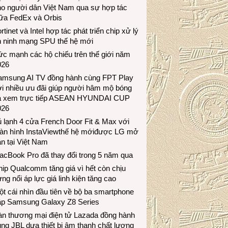
ho người dân Việt Nam qua sự hợp tác
iữa FedEx và Orbis
rtinet và Intel hợp tác phát triển chip xử lý
n ninh mạng SPU thế hệ mới
c mạnh các hộ chiếu trên thế giới năm
026
amsung AI TV đồng hành cùng FPT Play
i nhiều ưu đãi giúp người hâm mộ bóng
á xem trực tiếp ASEAN HYUNDAI CUP
026
 lạnh 4 cửa French Door Fit & Max với
àn hình InstaViewthế hệ mớiđược LG mở
n tại Việt Nam
acBook Pro đã thay đổi trong 5 năm qua
ip Qualcomm tăng giá vì hết còn chịu
ng nổi áp lực giá linh kiện tăng cao
t cái nhìn đầu tiên về bộ ba smartphone
ập Samsung Galaxy Z8 Series
àn thương mại điện tử Lazada đồng hành
ng JBL dưa thiết bị âm thanh chất lượng