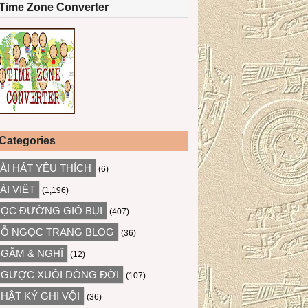
Time Zone Converter
Categories
ÀI HÁT YÊU THÍCH
(6)
ÀI VIẾT
(1,196)
ỌC ĐƯỜNG GIÓ BỤI
(407)
Ỗ NGỌC TRANG BLOG
(36)
GẪM & NGHĨ
(12)
GƯỢC XUÔI DÒNG ĐỜI
(107)
HẬT KÝ GHI VỘI
(36)