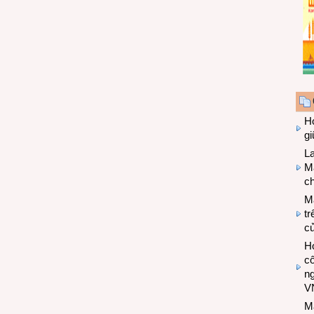
Hợ
g
L
Ma
ch
M
tr
c
Hợ
cô
n
V
M