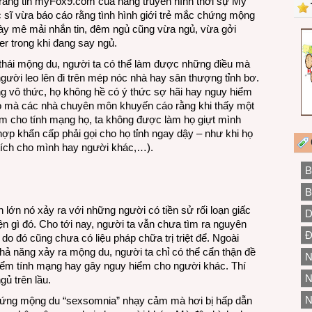
trang tin myFox9.com của hãng truyền hình thời sự Mỹ
 sĩ vừa báo cáo rằng tình hình giới trẻ mắc chứng mộng
ngày mê mải nhắn tin, đêm ngủ cũng vừa ngủ, vừa gởi
er trong khi đang say ngủ.
 thái mộng du, người ta có thể làm được những điều mà
gười leo lên đi trên mép nóc nhà hay sân thượng tỉnh bơ.
rạng vô thức, họ không hề có ý thức sợ hãi hay nguy hiểm
 do mà các nhà chuyên môn khuyến cáo rằng khi thấy một
m cho tính mạng họ, ta không được làm họ giựt mình
 hợp khẩn cấp phải gọi cho họ tỉnh ngay dậy – như khi họ
 tích cho mình hay người khác,…).
B
B
lớn nó xảy ra với những người có tiền sử rối loạn giấc
D
n gì đó. Cho tới nay, người ta vẫn chưa tìm ra nguyên
Đ
do đó cũng chưa có liệu pháp chữa trị triệt để. Ngoài
ả năng xảy ra mộng du, người ta chỉ có thể cẩn thận đề
N
iểm tính mạng hay gây nguy hiểm cho người khác. Thí
N
ủ trên lầu.
N
cái chứng mộng du “sexsomnia” nhạy cảm mà hơi bị hấp dẫn