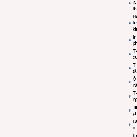
đa
t
Hộ
tư
k
In
ph
T
d
Tì
tă
Ổ
n
TV
n
T
ph
L
mẽ
Bệ