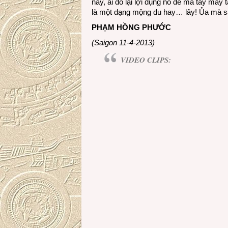
này, ai đó lại lợi dụng nó để mà táy má
là một dạng mộng du hay… lây! Ủa mà sao
PHẠM HỒNG PHƯỚC
(Saigon 11-4-2013)
VIDEO CLIPS: