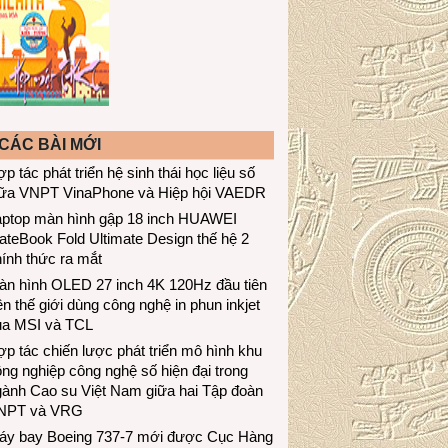
CÁC BÀI MỚI
p tác phát triển hệ sinh thái học liệu số
iữa VNPT VinaPhone và Hiệp hội VAEDR
aptop màn hình gập 18 inch HUAWEI
teBook Fold Ultimate Design thế hệ 2
ính thức ra mắt
àn hình OLED 27 inch 4K 120Hz đầu tiên
ên thế giới dùng công nghệ in phun inkjet
ủa MSI và TCL
p tác chiến lược phát triển mô hình khu
ng nghiệp công nghệ số hiện đại trong
gành Cao su Việt Nam giữa hai Tập đoàn
NPT và VRG
áy bay Boeing 737-7 mới được Cục Hàng