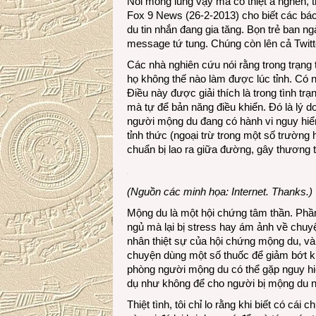
Nói mông lung vậy mà có thiệt à nghen, 
Fox 9 News (26-2-2013) cho biết các bác
du tin nhắn đang gia tăng. Bọn trẻ ban 
message tứ tung. Chúng còn lên cả Twitt
Các nhà nghiên cứu nói rằng trong trạng
họ không thế nào làm được lúc tỉnh. Có n
Điều này được giải thích là trong tình t
mà tự để bản năng điều khiển. Đó là lý
người mộng du đang có hành vi nguy hiể
tỉnh thức (ngoại trừ trong một số trường
chuẩn bị lao ra giữa đường, gây thương
(Nguồn các minh họa: Internet. Thanks.)
Mộng du là một hội chứng tâm thần. Phần 
ngủ mà lại bị stress hay ám ảnh về chuyệ
nhân thiệt sự của hội chứng mộng du, và 
chuyện dùng một số thuốc để giảm bớt kh
phòng người mộng du có thể gặp nguy h
dụ như không để cho người bị mộng du ng
Thiệt tình, tôi chỉ lo rằng khi biết có 