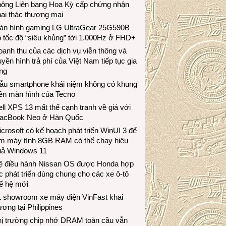
hông Liên bang Hoa Kỳ cấp chứng nhận
ai thác thương mại
àn hình gaming LG UltraGear 25G590B
 tốc độ “siêu khủng” tới 1.000Hz ở FHD+
anh thu của các dịch vụ viễn thông và
uyền hình trả phí của Việt Nam tiếp tục gia
ng
ẫu smartphone khái niệm không có khung
iền màn hình của Tecno
ll XPS 13 mất thế cạnh tranh về giá với
acBook Neo ở Hàn Quốc
crosoft có kế hoạch phát triển WinUI 3 để
àm máy tính 8GB RAM có thể chạy hiệu
uả Windows 11
ệ điều hành Nissan OS được Honda hợp
c phát triển dùng chung cho các xe ô-tô
ế hệ mới
1 showroom xe máy điện VinFast khai
ương tại Philippines
hị trường chip nhớ DRAM toàn cầu vẫn