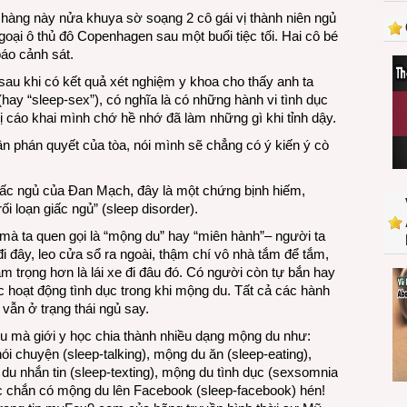
 chàng này nửa khuya sờ soạng 2 cô gái vị thành niên ngủ
goại ô thủ đô Copenhagen sau một buổi tiệc tối. Hai cô bé
báo cảnh sát.
sau khi có kết quả xét nghiệm y khoa cho thấy anh ta
hay “sleep-sex”), có nghĩa là có những hành vi tình dục
Bị cáo khai mình chớ hề nhớ đã làm những gì khi tỉnh dậy.
n phán quyết của tòa, nói mình sẽ chẳng có ý kiến ý cò
iấc ngủ của Đan Mạch, đây là một chứng bịnh hiếm,
ối loạn giấc ngủ” (sleep disorder).
 mà ta quen gọi là “mộng du” hay “miên hành”– người ta
 đi đây, leo cửa sổ ra ngoài, thậm chí vô nhà tắm để tắm,
m trọng hơn là lái xe đi đâu đó. Có người còn tự bắn hay
 hoạt động tình dục trong khi mộng du. Tất cả các hành
vẫn ở trạng thái ngủ say.
u mà giới y học chia thành nhiều dạng mộng du như:
ói chuyện (sleep-talking), mộng du ăn (sleep-eating),
du nhắn tin (sleep-texting), mộng du tình dục (sexsomnia
 chắn có mộng du lên Facebook (sleep-facebook) hén!