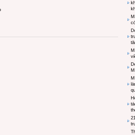
k
kh
o
M
có
Do
tr
tă
M
v
De
M
Mi
l
q
H
tá
th
2
tr
T