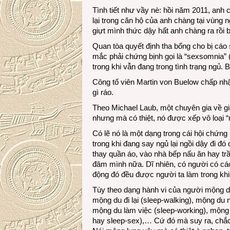
Tình tiết như vầy nè: hồi năm 2011, anh
lại trong căn hộ của anh chàng tại vùng n
giựt mình thức dậy hất anh chàng ra rồi 
Quan tòa quyết định tha bổng cho bị cáo 
mắc phải chứng bịnh gọi là “sexsomnia” (
trong khi vẫn đang trong tình trạng ngủ. 
Công tố viên Martin von Buelow chấp nhậ
gì ráo.
Theo Michael Laub, một chuyên gia về g
nhưng mà có thiệt, nó được xếp vô loại “r
Có lẽ nó là một dạng trong cái hội chứng
trong khi đang say ngủ lại ngồi dậy đi đó
thay quần áo, vào nhà bếp nấu ăn hay trầ
đâm mình nữa. Dĩ nhiên, có người có các
động đó đều được người ta làm trong khi 
Tùy theo dạng hành vi của người mộng d
mộng du đi lại (sleep-walking), mộng du n
mộng du làm việc (sleep-working), mộng 
hay sleep-sex),… Cứ đó mà suy ra, chắc