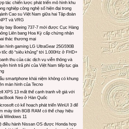
p tác chiến lược phát triển mô hình khu
ng nghiệp công nghệ số hiện đại trong
gành Cao su Việt Nam giữa hai Tập đoàn
NPT và VRG
áy bay Boeing 737-7 mới được Cục Hàng
hông Liên bang Hoa Kỳ cấp chứng nhận
ai thác thương mại
àn hình gaming LG UltraGear 25G590B
 tốc độ “siêu khủng” tới 1.000Hz ở FHD+
anh thu của các dịch vụ viễn thông và
uyền hình trả phí của Việt Nam tiếp tục gia
ng
ẫu smartphone khái niệm không có khung
iền màn hình của Tecno
ll XPS 13 mất thế cạnh tranh về giá với
acBook Neo ở Hàn Quốc
crosoft có kế hoạch phát triển WinUI 3 để
àm máy tính 8GB RAM có thể chạy hiệu
uả Windows 11
ệ điều hành Nissan OS được Honda hợp