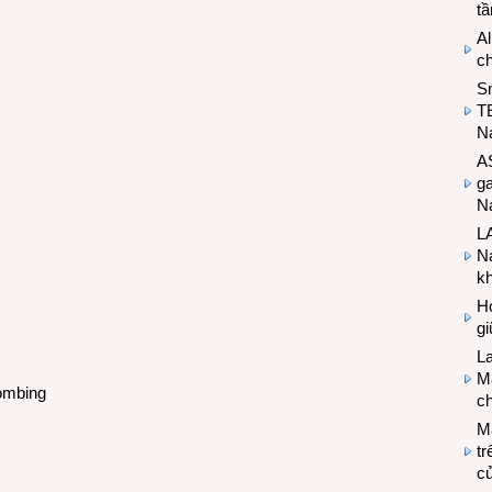
t
Al
c
S
T
N
A
g
Na
LA
Na
k
Hợ
g
L
Ma
ombing
ch
M
tr
c