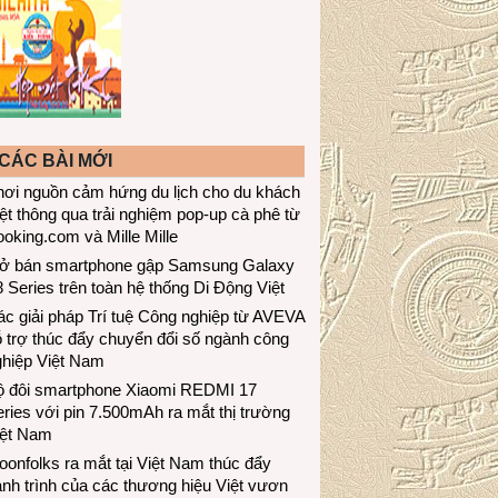
CÁC BÀI MỚI
hơi nguồn cảm hứng du lịch cho du khách
ệt thông qua trải nghiệm pop-up cà phê từ
oking.com và Mille Mille
ở bán smartphone gập Samsung Galaxy
 Series trên toàn hệ thống Di Động Việt
c giải pháp Trí tuệ Công nghiệp từ AVEVA
 trợ thúc đẩy chuyển đổi số ngành công
ghiệp Việt Nam
ộ đôi smartphone Xiaomi REDMI 17
ries với pin 7.500mAh ra mắt thị trường
iệt Nam
onfolks ra mắt tại Việt Nam thúc đẩy
nh trình của các thương hiệu Việt vươn