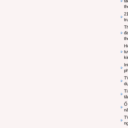
tá
th
2
tr
T
đa
t
Hộ
tư
k
In
ph
T
d
Tì
tă
Ổ
n
TV
n