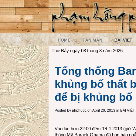
HOME
TẢN MẠN
BÀI VIẾT
Thứ Bảy ngày 08 tháng 8 năm 2026
Tổng thống Ba
khủng bố thất 
để bị khủng bố
Posted by
phphuoc
on April 20, 2013 in
BÀI VIẾT
Vào lúc hơn 22:00 đêm 19-4-2013 (giờ W
thống Mỹ Barack Obama đã họp báo ngắn 