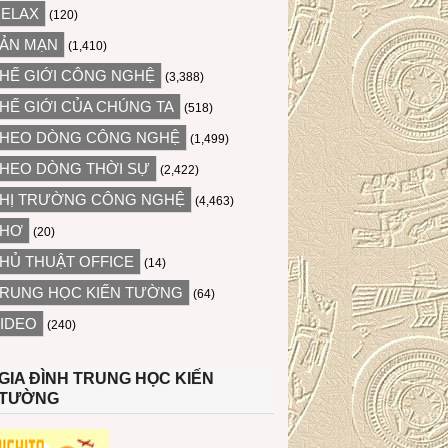
ELAX
(120)
ẢN MẠN
(1,410)
HẾ GIỚI CÔNG NGHỆ
(3,388)
HẾ GIỚI CỦA CHÚNG TA
(518)
HEO DÒNG CÔNG NGHỆ
(1,499)
HEO DÒNG THỜI SỰ
(2,422)
HỊ TRƯỜNG CÔNG NGHỆ
(4,463)
THƠ
(20)
HỦ THUẬT OFFICE
(14)
RUNG HỌC KIẾN TƯỜNG
(64)
IDEO
(240)
GIA ĐÌNH TRUNG HỌC KIẾN
TƯỜNG