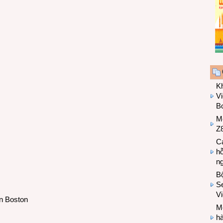
K
Vi
Bo
M
Z8
Cá
hỗ
n
B
Se
V
n Boston
Mo
hà