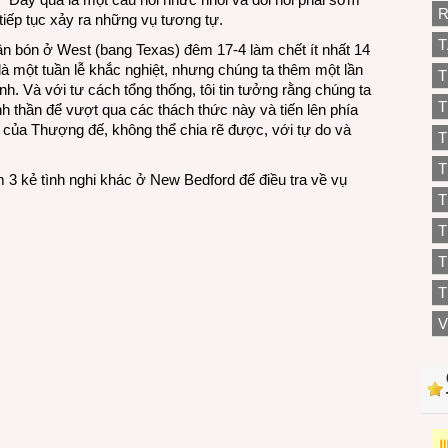
R
iếp tục xảy ra những vụ tương tự.
T
n bón ở West (bang Texas) đêm 17-4 làm chết ít nhất 14
 một tuần lễ khắc nghiệt, nhưng chúng ta thêm một lần
T
h. Và với tư cách tổng thống, tôi tin tưởng rằng chúng ta
T
nh thần để vượt qua các thách thức này và tiến lên phía
 của Thượng đế, không thể chia rẽ được, với tự do và
T
T
 3 kẻ tình nghi khác ở New Bedford để điều tra về vụ
T
T
T
V