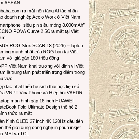
ầm ASEAN
ibaba.com ra mắt nền tảng AI tác nhân
ho doanh nghiệp Accio Work ở Việt Nam
martphone “siêu pin siêu mỏng 8.000mAh”
ECNO POVA Curve 2 5Gra mắt tại Việt
am
SUS ROG Strix SCAR 18 (2026) – laptop
aming mạnh nhất của ROG bán tại Việt
m với giá gần 180 triệu đồng
PP Việt Nam khai trương với định vị Việt
m là trung tâm phát triển trọng điểm trong
hu vực
p tác phát triển hệ sinh thái học liệu số
iữa VNPT VinaPhone và Hiệp hội VAEDR
aptop màn hình gập 18 inch HUAWEI
teBook Fold Ultimate Design thế hệ 2
ính thức ra mắt
àn hình OLED 27 inch 4K 120Hz đầu tiên
ên thế giới dùng công nghệ in phun inkjet
ủa MSI và TCL