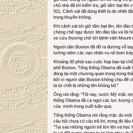
chủ nhà đã tới kiểm tra, giở tấm bạt lê
911. Cảnh sát đã dùng thiết bị dò nhiệt 
trong thuyền không.
Khi cảnh sát tới giở tấm bạt lên, tên đào
chóng chế ngự được tên đào tẩu và lôi h
xe cứu thương chở tới bệnh viện Mount 
Người dân Boston đã đổ ra đường vỗ tay 
tưởng niệm các nạn nhân vụ nổ bom kép
Khoảng 30 phút sau cuộc họp báo tại ch
phố Boston, Tổng thống Obama đã xuất hi
đóng lại một chương quan trọng trong th
bởi vì người dân Boston không chịu để 
ta từ chối là những tên khủng bố.”
Ông nói rằng: “Tối nay, nước Mỹ mắc n
thống Obama đã ca ngợi các lực lượng cô
của mình trong suốt tuần qua.
Tổng thống Obama nói rằng mặc dù một ng
câu hỏi chưa có câu trả lời, trong đó liệ
“Tại sao những người trẻ lớn lên và học
ta và đất nước chúng ta lại làm như vậy?