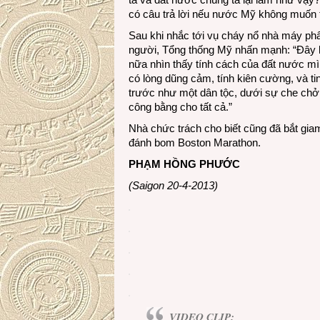
có câu trả lời nếu nước Mỹ không muốn t
Sau khi nhắc tới vụ cháy nổ nhà máy phâ
người, Tổng thống Mỹ nhấn mạnh: “Đây là
nữa nhìn thấy tính cách của đất nước mìn
có lòng dũng cảm, tính kiên cường, và ti
trước như một dân tộc, dưới sự che chở
công bằng cho tất cả.”
Nhà chức trách cho biết cũng đã bắt giam
đánh bom Boston Marathon.
PHẠM HỒNG PHƯỚC
(Saigon 20-4-2013)
VIDEO CLIP: