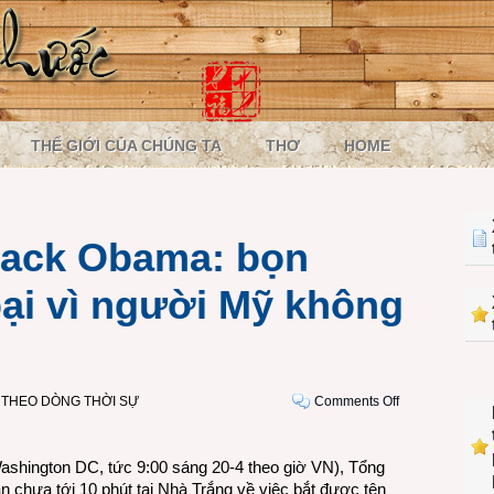
THẾ GIỚI CỦA CHÚNG TA
THƠ
HOME
rack Obama: bọn
bại vì người Mỹ không
on
,
THEO DÒNG THỜI SỰ
Comments Off
Tổng
thống
ashington DC, tức 9:00 sáng 20-4 theo giờ VN), Tổng
Barack
chưa tới 10 phút tại Nhà Trắng về việc bắt được tên
Obama: