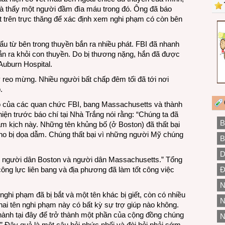
n và thấy một người đầm đìa máu trong đó. Ông đã báo
đặt trên trực thăng để xác định xem nghi phạm có còn bên
 tẩu từ bên trong thuyền bắn ra nhiều phát. FBI đã nhanh
ắn ra khỏi con thuyền. Do bị thương nặng, hắn đã được
Auburn Hospital.
reo mừng. Nhiều người bất chấp đêm tối đã tới nơi
.
ỗ của các quan chức FBI, bang Massachusetts và thành
ện trước báo chí tại Nhà Trắng nói rằng: “Chúng ta đã
B
ảm kịch này. Những tên khủng bố (ở Boston) đã thất bại
cho bị dọa dẫm. Chúng thất bại vì những người Mỹ chúng
B
D
ợ người dân Boston và người dân Massachusetts.” Tổng
ng lực liên bang và địa phương đã làm tốt công việc
Đ
N
hi phạm đã bị bắt và một tên khác bị giết, còn có nhiều
N
u hai tên nghi phạm này có bất kỳ sự trợ giúp nào không.
 hành tại đây để trở thành một phần của cộng đồng chúng
N
” Đây quả là một câu hỏi nhức nhối và đòi hỏi phải sớm