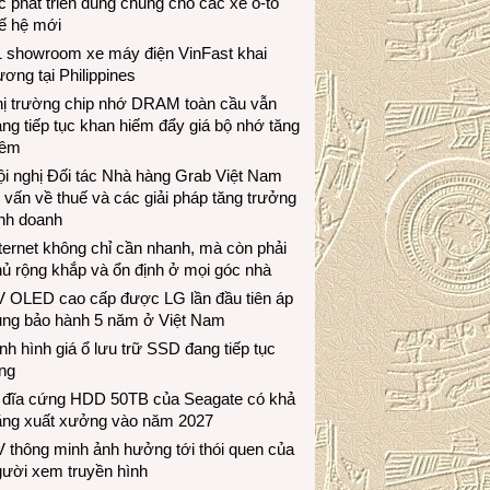
c phát triển dùng chung cho các xe ô-tô
ế hệ mới
1 showroom xe máy điện VinFast khai
ương tại Philippines
hị trường chip nhớ DRAM toàn cầu vẫn
ng tiếp tục khan hiếm đẩy giá bộ nhớ tăng
hêm
i nghị Đối tác Nhà hàng Grab Việt Nam
 vấn về thuế và các giải pháp tăng trưởng
inh doanh
ternet không chỉ cần nhanh, mà còn phải
ủ rộng khắp và ổn định ở mọi góc nhà
V OLED cao cấp được LG lần đầu tiên áp
ụng bảo hành 5 năm ở Việt Nam
nh hình giá ổ lưu trữ SSD đang tiếp tục
ng
 đĩa cứng HDD 50TB của Seagate có khả
ăng xuất xưởng vào năm 2027
 thông minh ảnh hưởng tới thói quen của
gười xem truyền hình