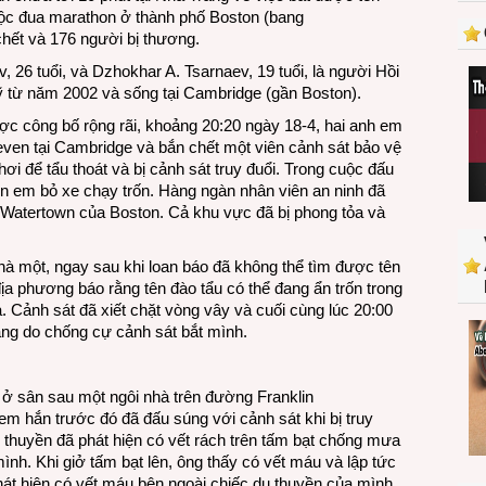
ộc đua marathon ở thành phố Boston (bang
bọn
hết và 176 người bị thương.
khủng
bố
26 tuổi, và Dzhokhar A. Tsarnaev, 19 tuổi, là người Hồi
thất
 từ năm 2002 và sống tại Cambridge (gần Boston).
bại
ược công bố rộng rãi, khoảng 20:20 ngày 18-4, hai anh em
vì
ven tại Cambridge và bắn chết một viên cảnh sát bảo vệ
người
i để tẩu thoát và bị cảnh sát truy đuổi. Trong cuộc đấu
Mỹ
ên em bỏ xe chạy trốn. Hàng ngàn nhân viên an ninh đã
không
 Watertown của Boston. Cả khu vực đã bị phong tỏa và
để
bị
khủng
nhà một, ngay sau khi loan báo đã không thể tìm được tên
bố
ịa phương báo rằng tên đào tẩu có thể đang ẩn trốn trong
. Cảnh sát đã xiết chặt vòng vây và cuối cùng lúc 20:00
ng do chống cự cảnh sát bắt mình.
 ở sân sau một ngôi nhà trên đường Franklin
em hắn trước đó đã đấu súng với cảnh sát khi bị truy
c thuyền đã phát hiện có vết rách trên tấm bạt chống mưa
ình. Khi giở tấm bạt lên, ông thấy có vết máu và lập tức
phát hiện có vết máu bên ngoài chiếc du thuyền của mình,