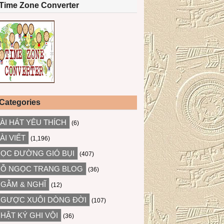
Time Zone Converter
Categories
ÀI HÁT YÊU THÍCH
(6)
ÀI VIẾT
(1,196)
ỌC ĐƯỜNG GIÓ BỤI
(407)
Ỗ NGỌC TRANG BLOG
(36)
GẪM & NGHĨ
(12)
GƯỢC XUÔI DÒNG ĐỜI
(107)
HẬT KÝ GHI VỘI
(36)