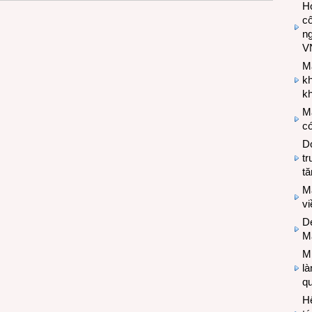
Hợ
cô
n
V
M
k
kh
M
có
Do
tr
tă
M
v
De
M
Mi
l
q
H