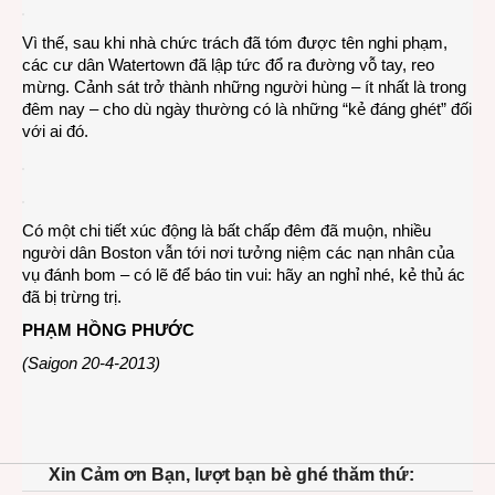
Vì thế, sau khi nhà chức trách đã tóm được tên nghi phạm,
các cư dân Watertown đã lập tức đổ ra đường vỗ tay, reo
mừng. Cảnh sát trở thành những người hùng – ít nhất là trong
đêm nay – cho dù ngày thường có là những “kẻ đáng ghét” đối
với ai đó.
Có một chi tiết xúc động là bất chấp đêm đã muộn, nhiều
người dân Boston vẫn tới nơi tưởng niệm các nạn nhân của
vụ đánh bom – có lẽ để báo tin vui: hãy an nghỉ nhé, kẻ thủ ác
đã bị trừng trị.
PHẠM HỒNG PHƯỚC
(Saigon 20-4-2013)
Xin Cảm ơn Bạn, lượt bạn bè ghé thăm thứ: