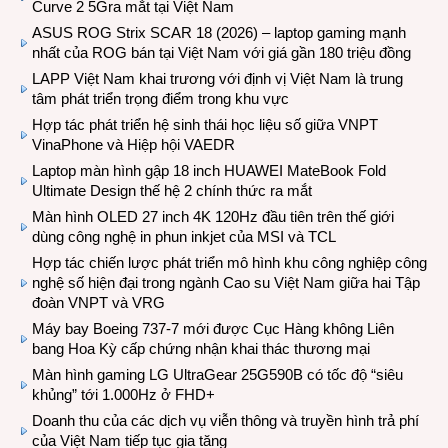
Curve 2 5Gra mắt tại Việt Nam
ASUS ROG Strix SCAR 18 (2026) – laptop gaming mạnh
nhất của ROG bán tại Việt Nam với giá gần 180 triệu đồng
LAPP Việt Nam khai trương với định vị Việt Nam là trung
tâm phát triển trọng điểm trong khu vực
Hợp tác phát triển hệ sinh thái học liệu số giữa VNPT
VinaPhone và Hiệp hội VAEDR
Laptop màn hình gập 18 inch HUAWEI MateBook Fold
Ultimate Design thế hệ 2 chính thức ra mắt
Màn hình OLED 27 inch 4K 120Hz đầu tiên trên thế giới
dùng công nghệ in phun inkjet của MSI và TCL
Hợp tác chiến lược phát triển mô hình khu công nghiệp công
nghệ số hiện đại trong ngành Cao su Việt Nam giữa hai Tập
đoàn VNPT và VRG
Máy bay Boeing 737-7 mới được Cục Hàng không Liên
bang Hoa Kỳ cấp chứng nhận khai thác thương mại
Màn hình gaming LG UltraGear 25G590B có tốc độ “siêu
khủng” tới 1.000Hz ở FHD+
Doanh thu của các dịch vụ viễn thông và truyền hình trả phí
của Việt Nam tiếp tục gia tăng