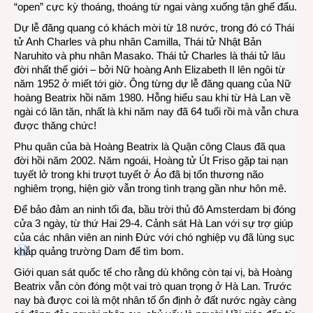
“open” cực kỳ thoáng, thoáng từ ngai vàng xuống tận ghế đẩu.
Dự lễ đăng quang có khách mời từ 18 nước, trong đó có Thái
tử Anh Charles và phu nhân Camilla, Thái tử Nhật Bản
Naruhito và phu nhân Masako. Thái tử Charles là thái tử lâu
đời nhất thế giới – bởi Nữ hoàng Anh Elizabeth II lên ngôi từ
năm 1952 ở miết tới giờ. Ông từng dự lễ đăng quang của Nữ
hoàng Beatrix hồi năm 1980. Hỗng hiểu sau khi từ Hà Lan về
ngài có lăn tăn, nhất là khi năm nay đã 64 tuổi rồi mà vẫn chưa
được thăng chức!
Phu quân của bà Hoàng Beatrix là Quận công Claus đã qua
đời hồi năm 2002. Năm ngoái, Hoàng tử Út Friso gặp tai nạn
tuyết lở trong khi trượt tuyết ở Áo đã bị tổn thương não
nghiêm trọng, hiện giờ vẫn trong tình trạng gần như hôn mê.
Để bảo đảm an ninh tối đa, bầu trời thủ đô Amsterdam bị đóng
cửa 3 ngày, từ thứ Hai 29-4. Cảnh sát Hà Lan với sự trợ giúp
của các nhân viên an ninh Đức với chó nghiệp vụ đã lùng sục
khắp quảng trường Dam để tìm bom.
Giới quan sát quốc tế cho rằng dù không còn tại vị, bà Hoàng
Beatrix vẫn còn đóng một vai trò quan trọng ở Hà Lan. Trước
nay bà được coi là một nhân tố ổn định ở đất nước ngày càng