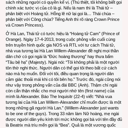
sách những người có quyền kế vị. (Thú thiệt, tôi không biết gọi
chính xác tước vị của cô là gì. Nếu là nam thì là Thái tử –
phân biệt với Hoàng tử. Hỗng lẽ nữ lại gọi là… Thái chúa –
phân biệt với Công chúa? Tiếng Anh thì rõ ràng Crown Prince
và Crown Princess).
Ở Hà Lan, Thái tử có tước hiệu là “Hoàng tử Cam” (Prince of
Orange). Ngày 17-4-2013, trong cuộc phỏng vấn cuối cùng
trên truyền hình quốc gia NOS và RTL với tư cách Thái tử,
nhà vua tương lai Hà Lan Willem-Alexander đề nghị mọi thần
dân chớ có gọi ngài là “Đức hoàng thượng” hay thưa bẩm
“Tâu bệ hạ” (Majesty). Ngài nói: “Tôi không phải là một người
tôn thờ nghi thức. Người dân có thể gọi tôi theo bất cứ cách
nào mà họ muốn. Đối với tôi, điều quan trọng là người dân
cảm giác thoải mái khi có tôi bên họ.” Trước đó, ngài cũng nói
như vậy trong phỏng vấn của đài BBC (Anh). Thậm chí ngài
còn cẩn thận nhắc cho mọi người nhớ tên (first name) của
mình là Alexander. Báo The Inquisitr (22-4) viết: “Nhà vua
tương lai của Hà Lan Willem-Alexander chỉ muốn được là một
trong những gã người Hà Lan.” (Willem-Alexander just wants
to be one of the guys). Trong 33 năm làm Nữ hoàng, mẹ ngài
được người dân yêu kính tới mức không gọi bà với tên đầy đủ
là Beatrix mà trìu mến gọi là “Bea”. Quả là một vương quốc