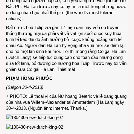
có đông đảo người nhập cư, chủ yếu là người Hồi giáo đến từ
Bắc Phi. Hà Lan trước nay có uy tín là một trong những nước
có lòng nhân hậu nhất thế giới (the world’s most tolerant
nations).
Đất nước hoa Tulip với gần 17 triệu dân này vốn có truyền
thống thương mại đã phải vất vả vật lộn suốt cuộc suy thoái
kinh tế kéo dài do ảnh hưởng bởi cuộc khủng hoảng kinh tế
châu Âu. Người dân Hà Lan hy vọng nhà vua mới sẽ đem lại
cho họ một làn sinh khí mới. Tôi thì mong rằng Cô gái Hà Lan
(Dutch Lady) sẽ tiếp tục cung cấp cho toàn cầu những dòng
sữa tốt lành, bổ dưỡng có hương hoa Tulip. Trước nay tôi vẫn
ghiền sữa Cô gái Hà Lan! Thiệt mà!
PHẠM HỒNG PHƯỚC
(Saigon 30-4-2013)
+ PHOTO: Lễ thoái vị của Nữ hoàng Beatrix và lễ đăng quang
của nhà vua Willem-Alexander tại Amsterdam (Hà Lan) ngày
30-4-2013. (Nguồn ảnh: Internet. Thanks.)