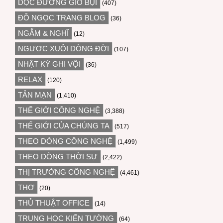
DỌC ĐƯỜNG GIÓ BỤI
(407)
ĐỖ NGỌC TRANG BLOG
(36)
NGẪM & NGHĨ
(12)
NGƯỢC XUÔI DÒNG ĐỜI
(107)
NHẬT KÝ GHI VỘI
(36)
RELAX
(120)
TẢN MẠN
(1,410)
THẾ GIỚI CÔNG NGHỆ
(3,388)
THẾ GIỚI CỦA CHÚNG TA
(517)
THEO DÒNG CÔNG NGHỆ
(1,499)
THEO DÒNG THỜI SỰ
(2,422)
THỊ TRƯỜNG CÔNG NGHỆ
(4,461)
THƠ
(20)
THỦ THUẬT OFFICE
(14)
TRUNG HỌC KIẾN TƯỜNG
(64)