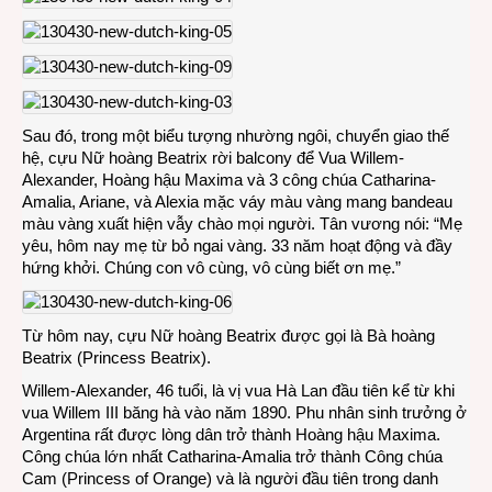
Sau đó, trong một biểu tượng nhường ngôi, chuyển giao thế
hệ, cựu Nữ hoàng Beatrix rời balcony để Vua Willem-
Alexander, Hoàng hậu Maxima và 3 công chúa Catharina-
Amalia, Ariane, và Alexia mặc váy màu vàng mang bandeau
màu vàng xuất hiện vẫy chào mọi người. Tân vương nói: “Mẹ
yêu, hôm nay mẹ từ bỏ ngai vàng. 33 năm hoạt động và đầy
hứng khởi. Chúng con vô cùng, vô cùng biết ơn mẹ.”
Từ hôm nay, cựu Nữ hoàng Beatrix được gọi là Bà hoàng
Beatrix (Princess Beatrix).
Willem-Alexander, 46 tuổi, là vị vua Hà Lan đầu tiên kể từ khi
vua Willem III băng hà vào năm 1890. Phu nhân sinh trưởng ở
Argentina rất được lòng dân trở thành Hoàng hậu Maxima.
Công chúa lớn nhất Catharina-Amalia trở thành Công chúa
Cam (Princess of Orange) và là người đầu tiên trong danh