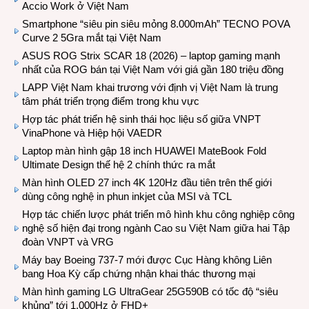
Accio Work ở Việt Nam
Smartphone “siêu pin siêu mỏng 8.000mAh” TECNO POVA
Curve 2 5Gra mắt tại Việt Nam
ASUS ROG Strix SCAR 18 (2026) – laptop gaming mạnh
nhất của ROG bán tại Việt Nam với giá gần 180 triệu đồng
LAPP Việt Nam khai trương với định vị Việt Nam là trung
tâm phát triển trọng điểm trong khu vực
Hợp tác phát triển hệ sinh thái học liệu số giữa VNPT
VinaPhone và Hiệp hội VAEDR
Laptop màn hình gập 18 inch HUAWEI MateBook Fold
Ultimate Design thế hệ 2 chính thức ra mắt
Màn hình OLED 27 inch 4K 120Hz đầu tiên trên thế giới
dùng công nghệ in phun inkjet của MSI và TCL
Hợp tác chiến lược phát triển mô hình khu công nghiệp công
nghệ số hiện đại trong ngành Cao su Việt Nam giữa hai Tập
đoàn VNPT và VRG
Máy bay Boeing 737-7 mới được Cục Hàng không Liên
bang Hoa Kỳ cấp chứng nhận khai thác thương mại
Màn hình gaming LG UltraGear 25G590B có tốc độ “siêu
khủng” tới 1.000Hz ở FHD+