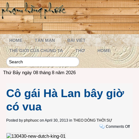
HOME
TẢN MẠN
BÀI VIẾT
THẾ GIỚI CỦA CHÚNG TA
THƠ
HOME
Thứ Bảy ngày 08 tháng 8 năm 2026
Cô gái Hà Lan bây giờ
có vua
Posted by
phphuoc
on April 30, 2013 in
THEO DÒNG THỜI SỰ
on
Comments Off
Cô
gái