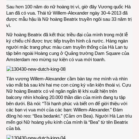
Hà
Sau hơn 100 năm do nữ hoàng trị vì, giờ đây Vương quốc Hà
Lan
Lan đã có vua. Thái tử Willem-Alexander ngày 30-4-2013 đã
bây
được mẫu hậu là Nữ hoàng Beatrix truyền ngôi sau 33 năm trị
giờ
vì.
có
Nữ hoàng Beatrix đã kết thúc triều đại của mình trong một lễ
vua
ký chiếu chỉ được trực tiếp truyền hình cả nước. Hàng ngàn
người mặc trang phục màu cam truyền thống của Hà Lan tụ
tập bên ngoài Hoàng cung ở Quảng trường Dam Square của
Amsterdam reo mừng sự kiện có vua mới toanh.
Tân vương Willem-Alexander cầm bàn tay mẹ mình và nhìn
vào mắt bà sau khi hai mẹ con cùng ký văn kiện thoái vị. Cựu
Nữ hoàng Beatrix có vẻ ngân ngấn lệ khi xuất hiện trên
balcony nhìn khoảng 20.000 thần dân của mình đang tụ tập
bên dưới. Bà nói: “Tôi hạnh phúc và biết ơn để giới thiệu với
các bạn vị vua mới của các bạn: Willem-Alexander.” Đám
đông hò reo: “Bea bedankt.” (Cảm ơn Bea). Người Hà Lan trìu
mến gọi Nữ hoàng yêu kính của mình là “Bea” từ tên Beatrix
của bà.