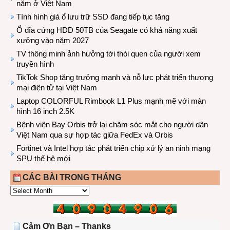
năm ở Việt Nam
Tình hình giá ổ lưu trữ SSD đang tiếp tục tăng
Ổ đĩa cứng HDD 50TB của Seagate có khả năng xuất
xưởng vào năm 2027
TV thông minh ảnh hưởng tới thói quen của người xem
truyền hình
TikTok Shop tăng trưởng mạnh và nỗ lực phát triển thương
mại điện tử tại Việt Nam
Laptop COLORFUL Rimbook L1 Plus mạnh mẽ với màn
hình 16 inch 2.5K
Bệnh viện Bay Orbis trở lại chăm sóc mắt cho người dân
Việt Nam qua sự hợp tác giữa FedEx và Orbis
Fortinet và Intel hợp tác phát triển chip xử lý an ninh mạng
SPU thế hệ mới
CÁC BÀI TRONG THÁNG
CÁC
BÀI
TRONG
THÁNG
Cảm Ơn Bạn – Thanks