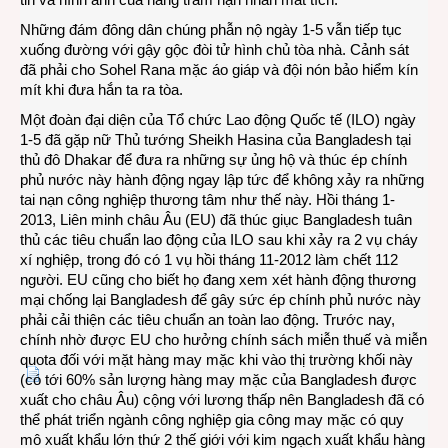
Những đám đông dân chúng phẫn nộ ngày 1-5 vẫn tiếp tục
xuống đường với gậy gộc đòi tử hình chủ tòa nhà. Cảnh sát
đã phải cho Sohel Rana mặc áo giáp và đội nón bảo hiểm kín
mít khi đưa hắn ta ra tòa.
Một đoàn đại diện của Tổ chức Lao động Quốc tế (ILO) ngày
1-5 đã gặp nữ Thủ tướng Sheikh Hasina của Bangladesh tại
thủ đô Dhakar để đưa ra những sự ủng hộ và thúc ép chính
phủ nước này hành động ngay lập tức để không xảy ra những
tai nạn công nghiệp thương tâm như thế này. Hồi tháng 1-
2013, Liên minh châu Âu (EU) đã thúc giục Bangladesh tuân
thủ các tiêu chuẩn lao động của ILO sau khi xảy ra 2 vụ cháy
xí nghiệp, trong đó có 1 vụ hồi tháng 11-2012 làm chết 112
người. EU cũng cho biết họ đang xem xét hành động thương
mại chống lại Bangladesh để gây sức ép chính phủ nước này
phải cải thiện các tiêu chuẩn an toàn lao động. Trước nay,
chính nhờ được EU cho hưởng chính sách miễn thuế và miễn
quota đối với mặt hàng may mặc khi vào thị trường khối này
(có tới 60% sản lượng hàng may mặc của Bangladesh được
xuất cho châu Âu) cộng với lương thấp nên Bangladesh đã có
thể phát triển ngành công nghiệp gia công may mặc có quy
mô xuất khẩu lớn thứ 2 thế giới với kim ngạch xuất khẩu hàng