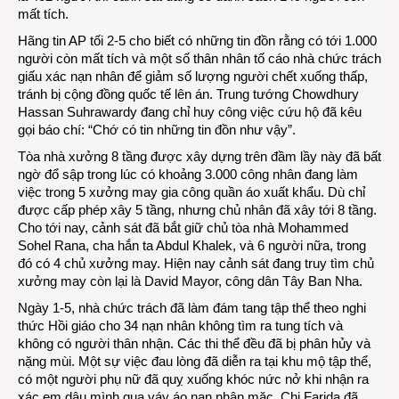
nhà
mất tích.
xưởn
sập
Hãng tin AP tối 2-5 cho biết có những tin đồn rằng có tới 1.000
lên
người còn mất tích và một số thân nhân tố cáo nhà chức trách
tới
giấu xác nạn nhân để giảm số lượng người chết xuống thấp,
hơn
tránh bị cộng đồng quốc tế lên án. Trung tướng Chowdhury
430
Hassan Suhrawardy đang chỉ huy công việc cứu hộ đã kêu
ngườ
gọi báo chí: “Chớ có tin những tin đồn như vậy”.
Tòa nhà xưởng 8 tầng được xây dựng trên đầm lầy này đã bất
ngờ đổ sập trong lúc có khoảng 3.000 công nhân đang làm
việc trong 5 xưởng may gia công quần áo xuất khẩu. Dù chỉ
được cấp phép xây 5 tầng, nhưng chủ nhân đã xây tới 8 tầng.
Cho tới nay, cảnh sát đã bắt giữ chủ tòa nhà Mohammed
Sohel Rana, cha hắn ta Abdul Khalek, và 6 người nữa, trong
đó có 4 chủ xưởng may. Hiện nay cảnh sát đang truy tìm chủ
xưởng may còn lại là David Mayor, công dân Tây Ban Nha.
Ngày 1-5, nhà chức trách đã làm đám tang tập thể theo nghi
thức Hồi giáo cho 34 nạn nhân không tìm ra tung tích và
không có người thân nhận. Các thi thể đều đã bị phân hủy và
nặng mùi. Một sự việc đau lòng đã diễn ra tại khu mộ tập thể,
có một người phụ nữ đã quỵ xuống khóc nức nở khi nhận ra
xác em dâu mình qua váy áo nạn nhân mặc. Chị Farida đã