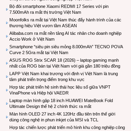
Bộ đôi smartphone Xiaomi REDMI 17 Series với pin
7.500mAh ra mắt thị trường Việt Nam
Moonfolks ra mắt tại Việt Nam thúc đẩy hành trình của các
thương hiệu Việt vươn tầm ASEAN
Alibaba.com ra mắt nền tảng AI tác nhân cho doanh nghiệp
Accio Work ở Việt Nam
Smartphone “siêu pin siêu mỏng 8.000mAh” TECNO POVA
Curve 2 5Gra mắt tại Việt Nam
ASUS ROG Strix SCAR 18 (2026) – laptop gaming mạnh
nhất của ROG bán tại Việt Nam với giá gần 180 triệu đồng
LAPP Việt Nam khai trương với định vị Việt Nam là trung
tâm phát triển trọng điểm trong khu vực
Hợp tác phát triển hệ sinh thái học liệu số giữa VNPT
VinaPhone và Hiệp hội VAEDR
Laptop màn hình gập 18 inch HUAWEI MateBook Fold
Ultimate Design thế hệ 2 chính thức ra mắt
Màn hình OLED 27 inch 4K 120Hz đầu tiên trên thế giới
dùng công nghệ in phun inkjet của MSI và TCL
Hợp tác chiến lược phát triển mô hình khu công nghiệp công