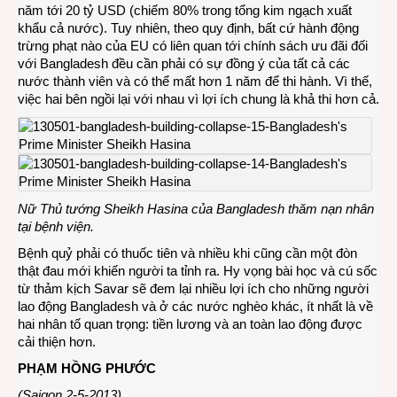
năm tới 20 tỷ USD (chiếm 80% trong tổng kim ngạch xuất
khẩu cả nước). Tuy nhiên, theo quy định, bất cứ hành động
trừng phạt nào của EU có liên quan tới chính sách ưu đãi đối
với Bangladesh đều cần phải có sự đồng ý của tất cả các
nước thành viên và có thể mất hơn 1 năm để thi hành. Vì thế,
việc hai bên ngồi lại với nhau vì lợi ích chung là khả thi hơn cả.
Nữ Thủ tướng Sheikh Hasina của Bangladesh thăm nạn nhân
tại bệnh viện.
Bệnh quỷ phải có thuốc tiên và nhiều khi cũng cần một đòn
thật đau mới khiến người ta tỉnh ra. Hy vọng bài học và cú sốc
từ thảm kịch Savar sẽ đem lại nhiều lợi ích cho những người
lao động Bangladesh và ở các nước nghèo khác, ít nhất là về
hai nhân tố quan trọng: tiền lương và an toàn lao động được
cải thiện hơn.
PHẠM HỒNG PHƯỚC
(Saigon 2-5-2013)