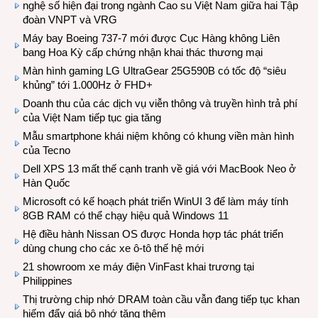
nghệ số hiện đại trong ngành Cao su Việt Nam giữa hai Tập
đoàn VNPT và VRG
Máy bay Boeing 737-7 mới được Cục Hàng không Liên
bang Hoa Kỳ cấp chứng nhận khai thác thương mại
Màn hình gaming LG UltraGear 25G590B có tốc độ “siêu
khủng” tới 1.000Hz ở FHD+
Doanh thu của các dịch vụ viễn thông và truyền hình trả phí
của Việt Nam tiếp tục gia tăng
Mẫu smartphone khái niệm không có khung viền màn hình
của Tecno
Dell XPS 13 mất thế cạnh tranh về giá với MacBook Neo ở
Hàn Quốc
Microsoft có kế hoạch phát triển WinUI 3 để làm máy tính
8GB RAM có thể chạy hiệu quả Windows 11
Hệ điều hành Nissan OS được Honda hợp tác phát triển
dùng chung cho các xe ô-tô thế hệ mới
21 showroom xe máy điện VinFast khai trương tại
Philippines
Thị trường chip nhớ DRAM toàn cầu vẫn đang tiếp tục khan
hiếm đẩy giá bộ nhớ tăng thêm