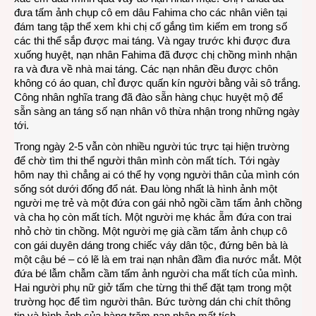
đưa tấm ảnh chụp cô em dâu Fahima cho các nhân viên tại
đám tang tập thể xem khi chị cố gắng tìm kiếm em trong số
các thi thể sắp được mai táng. Và ngay trước khi được đưa
xuống huyệt, nạn nhân Fahima đã được chị chồng mình nhận
ra và đưa về nhà mai táng. Các nạn nhân đều được chôn
không có áo quan, chỉ được quấn kín người bằng vải sô trắng.
Công nhân nghĩa trang đã đào sẵn hàng chục huyệt mộ để
sẵn sàng an táng số nạn nhân vô thừa nhận trong những ngày
tới.
Trong ngày 2-5 vẫn còn nhiều người túc trực tại hiện trường
để chờ tìm thi thể người thân mình còn mất tích. Tới ngày
hôm nay thì chẳng ai có thể hy vọng người thân của mình cón
sống sót dưới đống đổ nát. Đau lòng nhất là hình ảnh một
người mẹ trẻ và một đứa con gái nhỏ ngồi cầm tấm ảnh chồng
và cha họ còn mất tích. Một người mẹ khác ẵm đứa con trai
nhỏ chờ tin chồng. Một người mẹ già cầm tấm ảnh chụp cô
con gái duyên dáng trong chiếc váy dân tộc, đứng bên bà là
một cậu bé – có lẽ là em trai nạn nhân đầm đìa nước mắt. Một
đứa bé lẫm chẫm cầm tấm ảnh người cha mất tích của mình.
Hai người phụ nữ giở tấm che từng thi thể đặt tạm trong một
trường học để tìm người thân. Bức tường dán chi chít thông
tin và hình ảnh của hàng trăm nạn nhân mất tích.