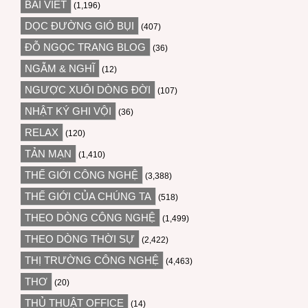
BÀI VIẾT
(1,196)
DỌC ĐƯỜNG GIÓ BỤI
(407)
ĐỖ NGỌC TRANG BLOG
(36)
NGẪM & NGHĨ
(12)
NGƯỢC XUÔI DÒNG ĐỜI
(107)
NHẬT KÝ GHI VỘI
(36)
RELAX
(120)
TẢN MẠN
(1,410)
THẾ GIỚI CÔNG NGHỆ
(3,388)
THẾ GIỚI CỦA CHÚNG TA
(518)
THEO DÒNG CÔNG NGHỆ
(1,499)
THEO DÒNG THỜI SỰ
(2,422)
THỊ TRƯỜNG CÔNG NGHỆ
(4,463)
THƠ
(20)
THỦ THUẬT OFFICE
(14)