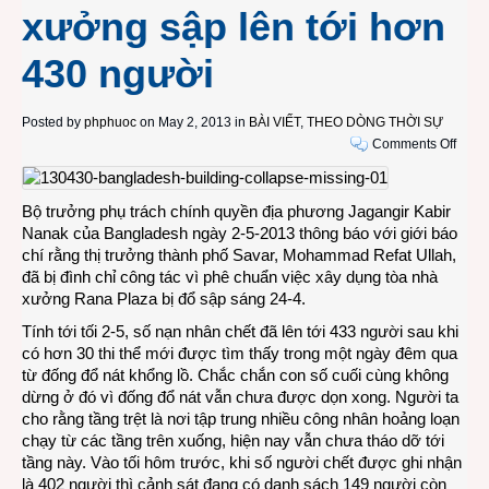
xưởng sập lên tới hơn
430 người
Posted by
phphuoc
on May 2, 2013 in
BÀI VIẾT
,
THEO DÒNG THỜI SỰ
on
Comments Off
Thị
trưởn
ở
Bộ trưởng phụ trách chính quyền địa phương Jagangir Kabir
Bang
Nanak của Bangladesh ngày 2-5-2013 thông báo với giới báo
bị
chí rằng thị trưởng thành phố Savar, Mohammad Refat Ullah,
đình
đã bị đình chỉ công tác vì phê chuẩn việc xây dụng tòa nhà
chỉ
xưởng Rana Plaza bị đổ sập sáng 24-4.
công
Tính tới tối 2-5, số nạn nhân chết đã lên tới 433 người sau khi
tác
có hơn 30 thi thể mới được tìm thấy trong một ngày đêm qua
khi
từ đống đổ nát khổng lồ. Chắc chắn con số cuối cùng không
số
dừng ở đó vì đống đổ nát vẫn chưa được dọn xong. Người ta
nạn
cho rằng tầng trệt là nơi tập trung nhiều công nhân hoảng loạn
nhân
chạy từ các tầng trên xuống, hiện nay vẫn chưa tháo dỡ tới
chết
tầng này. Vào tối hôm trước, khi số người chết được ghi nhận
vì
là 402 người thì cảnh sát đang có danh sách 149 người còn