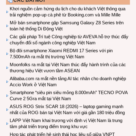
CÁC BÀI MỚI
Khơi nguồn cảm hứng du lịch cho du khách Việt thông qua
trải nghiệm pop-up cà phê từ Booking.com và Mille Mille
Mở bán smartphone gập Samsung Galaxy Z8 Series trên
toàn hệ thống Di Động Việt
Các giải pháp Trí tuệ Công nghiệp từ AVEVA hỗ trợ thúc đẩy
chuyển đổi số ngành công nghiệp Việt Nam
Bộ đôi smartphone Xiaomi REDMI 17 Series với pin
7.500mAh ra mắt thị trường Việt Nam
Moonfolks ra mắt tại Việt Nam thúc đẩy hành trình của các
thương hiệu Việt vươn tầm ASEAN
Alibaba.com ra mắt nền tảng AI tác nhân cho doanh nghiệp
Accio Work ở Việt Nam
Smartphone “siêu pin siêu mỏng 8.000mAh” TECNO POVA
Curve 2 5Gra mắt tại Việt Nam
ASUS ROG Strix SCAR 18 (2026) – laptop gaming mạnh
nhất của ROG bán tại Việt Nam với giá gần 180 triệu đồng
LAPP Việt Nam khai trương với định vị Việt Nam là trung
tâm phát triển trọng điểm trong khu vực
Hợp tác phát triển hệ sinh thái học liệu số giữa VNPT