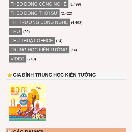
THEO DÒNG CÔNG NGHỆ
(1,499)
THEO DÒNG THỜI SỰ
(2,422)
THỊ TRƯỜNG CÔNG NGHỆ
(4,463)
THƠ
(20)
THỦ THUẬT OFFICE
(14)
TRUNG HỌC KIẾN TƯỜNG
(64)
VIDEO
(240)
GIA ĐÌNH TRUNG HỌC KIẾN TƯỜNG