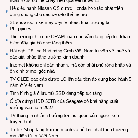
8GB RAM có thể chạy hiệu quả Windows 11
Hệ điều hành Nissan OS được Honda hợp tác phát triển
dùng chung cho các xe ô-tô thế hệ mới
21 showroom xe máy điện VinFast khai trương tại
Philippines
Thị trường chip nhớ DRAM toàn cầu vẫn đang tiếp tục khan
hiếm đẩy giá bộ nhớ tăng thêm
Hội nghị Đối tác Nhà hàng Grab Việt Nam tư vấn về thuế và
các giải pháp tăng trưởng kinh doanh
Internet không chỉ cần nhanh, mà còn phải phủ rộng khắp và
ổn định ở mọi góc nhà
TV OLED cao cấp được LG lần đầu tiên áp dụng bảo hành 5
năm ở Việt Nam
Tình hình giá ổ lưu trữ SSD đang tiếp tục tăng
Ổ đĩa cứng HDD 50TB của Seagate có khả năng xuất
xưởng vào năm 2027
TV thông minh ảnh hưởng tới thói quen của người xem
truyền hình
TikTok Shop tăng trưởng mạnh và nỗ lực phát triển thương
mại điện tử tại Việt Nam