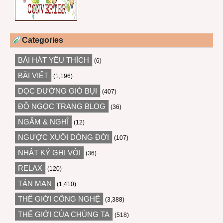
Categories
BÀI HÁT YÊU THÍCH
(6)
BÀI VIẾT
(1,196)
DỌC ĐƯỜNG GIÓ BỤI
(407)
ĐỖ NGỌC TRANG BLOG
(36)
NGẪM & NGHĨ
(12)
NGƯỢC XUÔI DÒNG ĐỜI
(107)
NHẬT KÝ GHI VỘI
(36)
RELAX
(120)
TẢN MẠN
(1,410)
THẾ GIỚI CÔNG NGHỆ
(3,388)
THẾ GIỚI CỦA CHÚNG TA
(518)