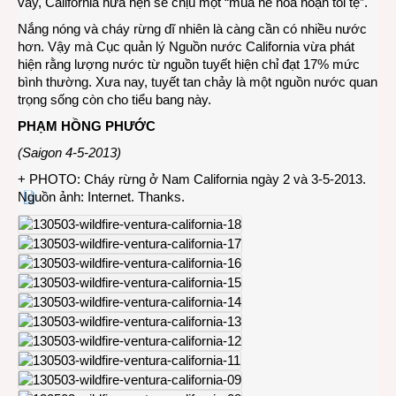
vầy, California hứa hẹn sẽ chịu một “mùa hè hỏa hoạn tồi tệ”.
Nắng nóng và cháy rừng dĩ nhiên là càng cần có nhiều nước
hơn. Vậy mà Cục quản lý Nguồn nước California vừa phát
hiện rằng lượng nước từ nguồn tuyết hiện chỉ đạt 17% mức
bình thường. Xưa nay, tuyết tan chảy là một nguồn nước quan
trọng sống còn cho tiểu bang này.
PHẠM HỒNG PHƯỚC
(Saigon 4-5-2013)
+ PHOTO: Cháy rừng ở Nam California ngày 2 và 3-5-2013.
Nguồn ảnh: Internet. Thanks.