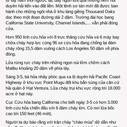
từ tây nam thổi ngược lại, đẩy ngọn lửa qua những hẽm núi
duyên hải tiến vào đất liền. Một lệnh sơ tán mới đã được ban
hành cho những ngôi nhà ở khu láng giềng Thousand Oaks
dọc theo một đoạn đường dài 2 dặm. Trường đại học bang
California State University, Channel Islands,… vẫn phải đóng
cửa.
Hơn 950 lính cứu hỏa với 8 trực thăng cứu hỏa và 6 máy bay
chữa cháy hợp lực cùng 96 xe cứu hỏa đang chống lại đám
cháy rộng 15,5 dặm vuông cách Los Angeles 50 dặm về phía
đông.
Lửa rừng rực cháy trên những ngọn núi lởm chởm cách
Malibu khoảng 20 dặm về phía tây.
Sáng 3-5, bà hỏa nhảy phóc qua xa lộ duyên hải Pacific Coast
Highway ở khu vực Point Mugu đốt khu bắn súng của căn cứ
hải quân ở Hạt Ventura. Lửa cháy trụi khu vực rộng tới 18.000
acre ở hạt này.
Cục Cứu hỏa bang California cho biết ngày 3-5 có hơn 3.000
lính cứu hỏa chiến đấu với 6 đám cháy lớn. Có nơi lửa bốc
cao tới 150 feet (46 mét).
Người ta dự báo rằng với trận cháy “chào mùa” dữ dằn như