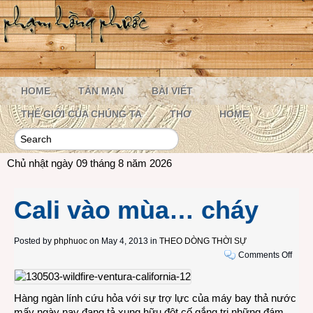
HOME
TẢN MẠN
BÀI VIẾT
THẾ GIỚI CỦA CHÚNG TA
THƠ
HOME
Chủ nhật ngày 09 tháng 8 năm 2026
Cali vào mùa… cháy
Posted by
phphuoc
on May 4, 2013 in
THEO DÒNG THỜI SỰ
on
Comments Off
Cali
vào
mùa
Hàng ngàn lính cứu hỏa với sự trợ lực của máy bay thả nước
cháy
mấy ngày nay đang tả xung hữu đột cố gắng trị những đám