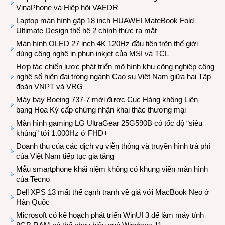
VinaPhone và Hiệp hội VAEDR
Laptop màn hình gập 18 inch HUAWEI MateBook Fold
Ultimate Design thế hệ 2 chính thức ra mắt
Màn hình OLED 27 inch 4K 120Hz đầu tiên trên thế giới
dùng công nghệ in phun inkjet của MSI và TCL
Hợp tác chiến lược phát triển mô hình khu công nghiệp công
nghệ số hiện đại trong ngành Cao su Việt Nam giữa hai Tập
đoàn VNPT và VRG
Máy bay Boeing 737-7 mới được Cục Hàng không Liên
bang Hoa Kỳ cấp chứng nhận khai thác thương mại
Màn hình gaming LG UltraGear 25G590B có tốc độ “siêu
khủng” tới 1.000Hz ở FHD+
Doanh thu của các dịch vụ viễn thông và truyền hình trả phí
của Việt Nam tiếp tục gia tăng
Mẫu smartphone khái niệm không có khung viền màn hình
của Tecno
Dell XPS 13 mất thế cạnh tranh về giá với MacBook Neo ở
Hàn Quốc
Microsoft có kế hoạch phát triển WinUI 3 để làm máy tính