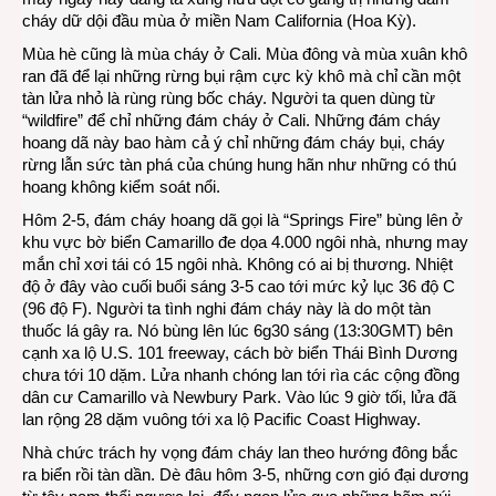
cháy dữ dội đầu mùa ở miền Nam California (Hoa Kỳ).
Mùa hè cũng là mùa cháy ở Cali. Mùa đông và mùa xuân khô
ran đã để lại những rừng bụi rậm cực kỳ khô mà chỉ cần một
tàn lửa nhỏ là rùng rùng bốc cháy. Người ta quen dùng từ
“wildfire” để chỉ những đám cháy ở Cali. Những đám cháy
hoang dã này bao hàm cả ý chỉ những đám cháy bụi, cháy
rừng lẫn sức tàn phá của chúng hung hãn như những có thú
hoang không kiểm soát nổi.
Hôm 2-5, đám cháy hoang dã gọi là “Springs Fire” bùng lên ở
khu vực bờ biển Camarillo đe dọa 4.000 ngôi nhà, nhưng may
mắn chỉ xơi tái có 15 ngôi nhà. Không có ai bị thương. Nhiệt
độ ở đây vào cuối buổi sáng 3-5 cao tới mức kỷ lục 36 độ C
(96 độ F). Người ta tình nghi đám cháy này là do một tàn
thuốc lá gây ra. Nó bùng lên lúc 6g30 sáng (13:30GMT) bên
cạnh xa lộ U.S. 101 freeway, cách bờ biển Thái Bình Dương
chưa tới 10 dặm. Lửa nhanh chóng lan tới rìa các cộng đồng
dân cư Camarillo và Newbury Park. Vào lúc 9 giờ tối, lửa đã
lan rộng 28 dặm vuông tới xa lộ Pacific Coast Highway.
Nhà chức trách hy vọng đám cháy lan theo hướng đông bắc
ra biển rồi tàn dần. Dè đâu hôm 3-5, những cơn gió đại dương