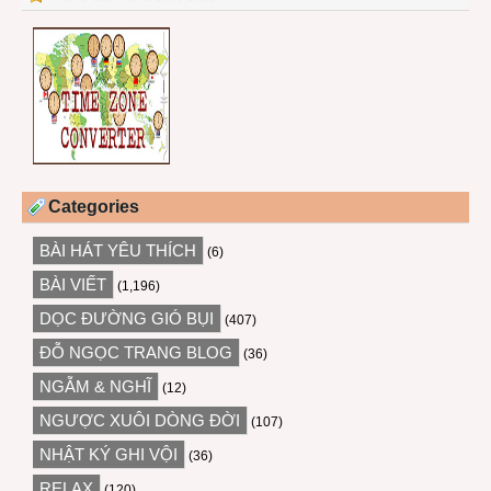
Categories
BÀI HÁT YÊU THÍCH
(6)
BÀI VIẾT
(1,196)
DỌC ĐƯỜNG GIÓ BỤI
(407)
ĐỖ NGỌC TRANG BLOG
(36)
NGẪM & NGHĨ
(12)
NGƯỢC XUÔI DÒNG ĐỜI
(107)
NHẬT KÝ GHI VỘI
(36)
RELAX
(120)