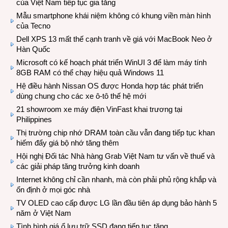
của Việt Nam tiếp tục gia tăng
Mẫu smartphone khái niệm không có khung viền màn hình
của Tecno
Dell XPS 13 mất thế cạnh tranh về giá với MacBook Neo ở
Hàn Quốc
Microsoft có kế hoạch phát triển WinUI 3 để làm máy tính
8GB RAM có thể chạy hiệu quả Windows 11
Hệ điều hành Nissan OS được Honda hợp tác phát triển
dùng chung cho các xe ô-tô thế hệ mới
21 showroom xe máy điện VinFast khai trương tại
Philippines
Thị trường chip nhớ DRAM toàn cầu vẫn đang tiếp tục khan
hiếm đẩy giá bộ nhớ tăng thêm
Hội nghị Đối tác Nhà hàng Grab Việt Nam tư vấn về thuế và
các giải pháp tăng trưởng kinh doanh
Internet không chỉ cần nhanh, mà còn phải phủ rộng khắp và
ổn định ở mọi góc nhà
TV OLED cao cấp được LG lần đầu tiên áp dụng bảo hành 5
năm ở Việt Nam
Tình hình giá ổ lưu trữ SSD đang tiếp tục tăng