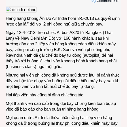
on
Comments Off
Chúc
hai
chú
Hãng hàng không Ấn Độ Air India hôm 3-5-2013 đã quyết định
phi
“treo cần lái” đối với 2 phi công ngủ giữa chuyến bay.
côn
Ngày 12-4-2013, trên chiếc Airbus A320 từ Bangkok (Thái
ngủ
Lan) về New Delhi (Ấn Độ) với 166 hành khách, sau khi
ngon
hướng dẫn cho 2 tiếp viên hàng không cách điều khiển máy
giữa
bay, viên phi công trưởng B.K. Soni và viên phi công phụ
trời!
Ravindra Nath đã gài chế độ bay tự động (autopilot) để hai
thầy trò rời buồng lái chui vào khoang hành khách hạng nhất
(business class) ngủ một giấc.
Nhưng hai viên phi công đã không ngủ được lâu, bị đánh thức
dậy và hộc tốc chạy vào buồng lái điều khiển máy bay sau khi
một tiếp viên vô tình tắt mất chế độ bay tự động.
Hai tiếp viên này cũng bị đình chỉ công tác.
Một thành viên cao cấp trong đội bay chứng kiến toàn bộ sự
việc đã báo cáo cho ban quản trị hãng hàng không.
Một quan chức Air India thừa nhận rằng hai tiếp viên hàng
không đã ở trong buồng lái thay phi công điều khiển máy bay