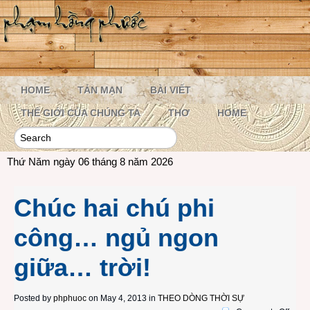
HOME
TẢN MẠN
BÀI VIẾT
THẾ GIỚI CỦA CHÚNG TA
THƠ
HOME
Thứ Năm ngày 06 tháng 8 năm 2026
Chúc hai chú phi
công… ngủ ngon
giữa… trời!
Posted by
phphuoc
on May 4, 2013 in
THEO DÒNG THỜI SỰ