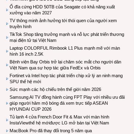
Ổ đĩa cứng HDD 50TB của Seagate có khả năng xuất
xưởng vào năm 2027
TV thông minh ảnh hưởng tới thói quen của người xem
truyền hình
TikTok Shop tăng trưởng mạnh và nỗ lực phát triển thương
mại điện tử tại Việt Nam
Laptop COLORFUL Rimbook L1 Plus mạnh mẽ với màn
hình 16 inch 2.5K
Bệnh viện Bay Orbis trở lại chăm sóc mắt cho người dân
Việt Nam qua sự hợp tác giữa FedEx và Orbis
Fortinet và Intel hợp tác phát triển chip xử lý an ninh mạng
SPU thế hệ mới
Sức mạnh các hộ chiếu trên thế giới năm 2026
Samsung AI TV đồng hành cùng FPT Play với nhiều ưu đãi
giúp người hâm mộ bóng đá xem trực tiếp ASEAN
HYUNDAI CUP 2026
Tủ lạnh 4 cửa French Door Fit & Max với màn hình
InstaViewthế hệ mớiđược LG mở bán tại Việt Nam
MacBook Pro đã thay đổi trong 5 năm qua