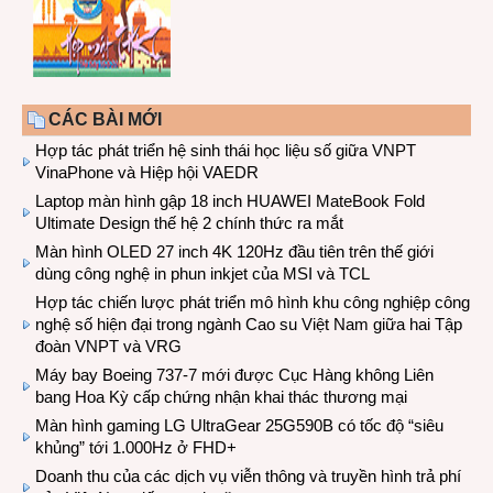
CÁC BÀI MỚI
Hợp tác phát triển hệ sinh thái học liệu số giữa VNPT
VinaPhone và Hiệp hội VAEDR
Laptop màn hình gập 18 inch HUAWEI MateBook Fold
Ultimate Design thế hệ 2 chính thức ra mắt
Màn hình OLED 27 inch 4K 120Hz đầu tiên trên thế giới
dùng công nghệ in phun inkjet của MSI và TCL
Hợp tác chiến lược phát triển mô hình khu công nghiệp công
nghệ số hiện đại trong ngành Cao su Việt Nam giữa hai Tập
đoàn VNPT và VRG
Máy bay Boeing 737-7 mới được Cục Hàng không Liên
bang Hoa Kỳ cấp chứng nhận khai thác thương mại
Màn hình gaming LG UltraGear 25G590B có tốc độ “siêu
khủng” tới 1.000Hz ở FHD+
Doanh thu của các dịch vụ viễn thông và truyền hình trả phí