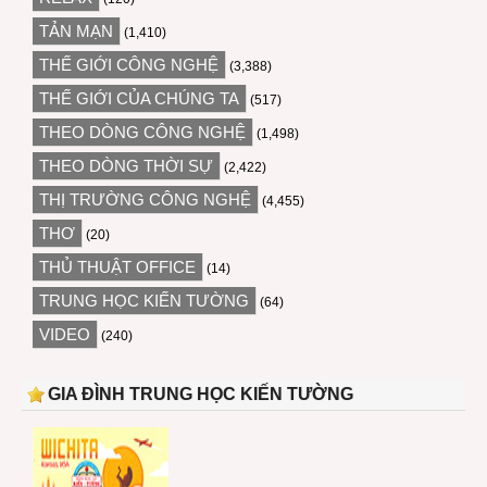
TẢN MẠN
(1,410)
THẾ GIỚI CÔNG NGHỆ
(3,388)
THẾ GIỚI CỦA CHÚNG TA
(517)
THEO DÒNG CÔNG NGHỆ
(1,498)
THEO DÒNG THỜI SỰ
(2,422)
THỊ TRƯỜNG CÔNG NGHỆ
(4,455)
THƠ
(20)
THỦ THUẬT OFFICE
(14)
TRUNG HỌC KIẾN TƯỜNG
(64)
VIDEO
(240)
GIA ĐÌNH TRUNG HỌC KIẾN TƯỜNG