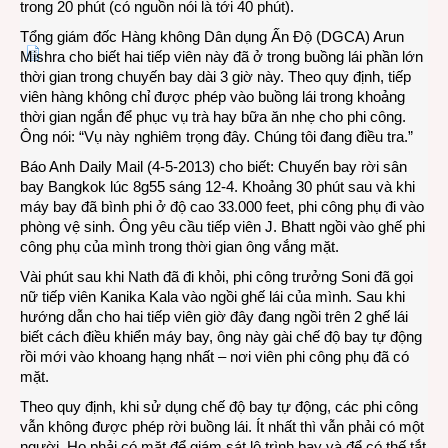
trong 20 phút (có nguồn nói là tới 40 phút).
Tổng giám đốc Hàng không Dân dụng Ấn Độ (DGCA) Arun
Mishra cho biết hai tiếp viên này đã ở trong buồng lái phần lớn
thời gian trong chuyến bay dài 3 giờ này. Theo quy định, tiếp
viên hàng không chỉ được phép vào buồng lái trong khoảng
thời gian ngắn để phục vụ trà hay bữa ăn nhẹ cho phi công.
Ông nói: “Vụ này nghiêm trọng đây. Chúng tôi đang điều tra.”
Báo Anh Daily Mail (4-5-2013) cho biết: Chuyến bay rời sân
bay Bangkok lúc 8g55 sáng 12-4. Khoảng 30 phút sau và khi
máy bay đã bình phi ở độ cao 33.000 feet, phi công phụ đi vào
phòng vệ sinh. Ông yêu cầu tiếp viên J. Bhatt ngồi vào ghế phi
công phụ của mình trong thời gian ông vắng mặt.
Vài phút sau khi Nath đã đi khỏi, phi công trưởng Soni đã gọi
nữ tiếp viên Kanika Kala vào ngồi ghế lái của mình. Sau khi
hướng dẫn cho hai tiếp viên giờ đây đang ngồi trên 2 ghế lái
biết cách điều khiển máy bay, ông này gài chế độ bay tự động
rồi mới vào khoang hạng nhất – nơi viên phi công phụ đã có
mặt.
Theo quy định, khi sử dụng chế độ bay tự động, các phi công
vẫn không được phép rời buồng lái. Ít nhất thì vẫn phải có một
người. Họ phải có mặt để giám sát lộ trình bay và để có thế tắt