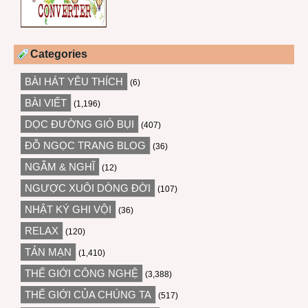
Categories
BÀI HÁT YÊU THÍCH
(6)
BÀI VIẾT
(1,196)
DỌC ĐƯỜNG GIÓ BỤI
(407)
ĐỖ NGỌC TRANG BLOG
(36)
NGẪM & NGHĨ
(12)
NGƯỢC XUÔI DÒNG ĐỜI
(107)
NHẬT KÝ GHI VỘI
(36)
RELAX
(120)
TẢN MẠN
(1,410)
THẾ GIỚI CÔNG NGHỆ
(3,388)
THẾ GIỚI CỦA CHÚNG TA
(517)