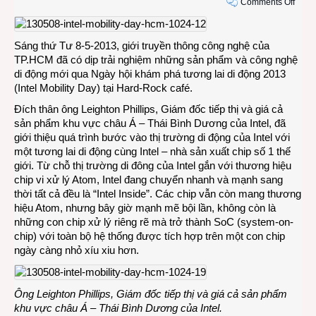
on
Comments Off
Ngày
hội
khám
Sáng thứ Tư 8-5-2013, giới truyền thông công nghệ của
phá
TP.HCM đã có dịp trải nghiệm những sản phẩm và công nghệ
tươn
di động mới qua Ngày hội khám phá tương lai di động 2013
lai
(Intel Mobility Day) tại Hard-Rock café.
di
Đích thân ông Leighton Phillips, Giám đốc tiếp thị và giá cả
động
sản phẩm khu vực châu Á – Thái Bình Dương của Intel, đã
cùng
giới thiệu quá trình bước vào thị trường di động của Intel với
Intel
một tương lai di động cùng Intel – nhà sản xuất chip số 1 thế
giới. Từ chỗ thị trường di đông của Intel gắn với thương hiệu
chip vi xử lý Atom, Intel đang chuyển nhanh và mạnh sang
thời tất cả đều là “Intel Inside”. Các chip vẫn còn mang thương
hiệu Atom, nhưng bây giờ mạnh mẽ bội lần, không còn là
những con chip xử lý riêng rẽ mà trở thành SoC (system-on-
chip) với toàn bộ hệ thống được tích hợp trên một con chip
ngày càng nhỏ xíu xiu hơn.
Ông Leighton Phillips, Giám đốc tiếp thị và giá cả sản phẩm
khu vực châu Á – Thái Bình Dương của Intel.