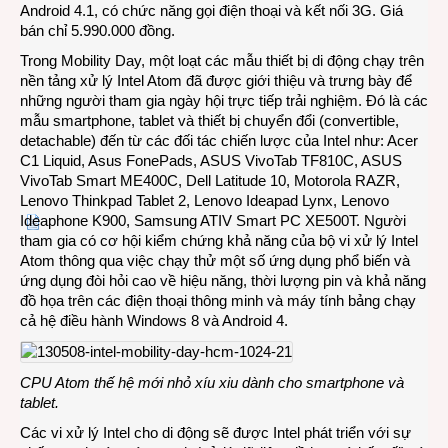
Android 4.1, có chức năng gọi điện thoại và kết nối 3G. Giá
bán chỉ 5.990.000 đồng.
Trong Mobility Day, một loạt các mẫu thiết bị di động chạy trên
nền tảng xử lý Intel Atom đã được giới thiệu và trưng bày để
những người tham gia ngày hội trực tiếp trải nghiệm. Đó là các
mẫu smartphone, tablet và thiết bị chuyển đổi (convertible,
detachable) đến từ các đối tác chiến lược của Intel như: Acer
C1 Liquid, Asus FonePads, ASUS VivoTab TF810C, ASUS
VivoTab Smart ME400C, Dell Latitude 10, Motorola RAZR,
Lenovo Thinkpad Tablet 2, Lenovo Ideapad Lynx, Lenovo
Ideaphone K900, Samsung ATIV Smart PC XE500T. Người
tham gia có cơ hội kiểm chứng khả năng của bộ vi xử lý Intel
Atom thông qua việc chạy thử một số ứng dụng phổ biến và
ứng dụng đòi hỏi cao về hiệu năng, thời lượng pin và khả năng
đồ họa trên các điện thoại thông minh và máy tính bảng chạy
cả hệ điều hành Windows 8 và Android 4.
CPU Atom thế hệ mới nhỏ xíu xiu dành cho smartphone và
tablet.
Các vi xử lý Intel cho di động sẽ được Intel phát triển với sự