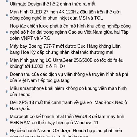
Ultimate Design thế hệ 2 chính thức ra mắt
Màn hình OLED 27 inch 4K 120Hz đầu tiên trên thế giới
dùng công nghệ in phun inkjet của MSI và TCL
Hợp tác chiến lược phát triển mô hình khu công nghiệp công
nghệ số hiện đại trong ngành Cao su Việt Nam giữa hai Tập
đoàn VNPT và VRG
Máy bay Boeing 737-7 mới được Cục Hàng không Liên
bang Hoa Kỳ cấp chứng nhận khai thác thương mại
Màn hình gaming LG UltraGear 25G590B có tốc độ “siêu
khủng” tới 1.000Hz ở FHD+
Doanh thu của các dịch vụ viễn thông và truyền hình trả phí
của Việt Nam tiếp tục gia tăng
Mẫu smartphone khái niệm không có khung viền màn hình
của Tecno
Dell XPS 13 mất thế cạnh tranh về giá với MacBook Neo ở
Hàn Quốc
Microsoft có kế hoạch phát triển WinUI 3 để làm máy tính
8GB RAM có thể chạy hiệu quả Windows 11
Hệ điều hành Nissan OS được Honda hợp tác phát triển
dùng chung cho các xe ô-tô thế hệ mới