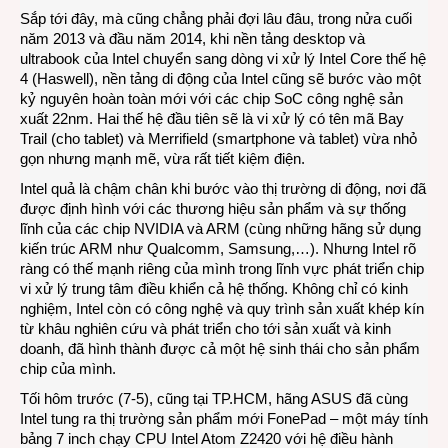
Sắp tới đây, mà cũng chẳng phải đợi lâu đâu, trong nửa cuối
năm 2013 và đầu năm 2014, khi nền tảng desktop và
ultrabook của Intel chuyển sang dòng vi xử lý Intel Core thế hệ
4 (Haswell), nền tảng di động của Intel cũng sẽ bước vào một
kỷ nguyên hoàn toàn mới với các chip SoC công nghệ sản
xuất 22nm. Hai thế hệ đầu tiên sẽ là vi xử lý có tên mã Bay
Trail (cho tablet) và Merrifield (smartphone và tablet) vừa nhỏ
gọn nhưng mạnh mẽ, vừa rất tiết kiệm điện.
Intel quả là chậm chân khi bước vào thị trường di động, nơi đã
được định hình với các thương hiệu sản phẩm và sự thống
lĩnh của các chip NVIDIA và ARM (cùng những hãng sử dụng
kiến trúc ARM như Qualcomm, Samsung,…). Nhưng Intel rõ
ràng có thế mạnh riêng của mình trong lĩnh vực phát triển chip
vi xử lý trung tâm điều khiển cả hệ thống. Không chỉ có kinh
nghiệm, Intel còn có công nghệ và quy trình sản xuất khép kín
từ khâu nghiên cứu và phát triển cho tới sản xuất và kinh
doanh, đã hình thành được cả một hệ sinh thái cho sản phẩm
chip của mình.
Tối hôm trước (7-5), cũng tại TP.HCM, hãng ASUS đã cùng
Intel tung ra thị trường sản phẩm mới FonePad – một máy tính
bảng 7 inch chạy CPU Intel Atom Z2420 với hệ điều hành