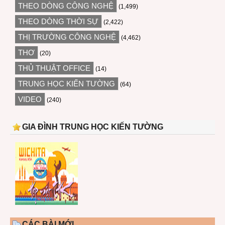
THEO DÒNG CÔNG NGHỆ
(1,499)
THEO DÒNG THỜI SỰ
(2,422)
THỊ TRƯỜNG CÔNG NGHỆ
(4,462)
THƠ
(20)
THỦ THUẬT OFFICE
(14)
TRUNG HỌC KIẾN TƯỜNG
(64)
VIDEO
(240)
GIA ĐÌNH TRUNG HỌC KIẾN TƯỜNG
CÁC BÀI MỚI