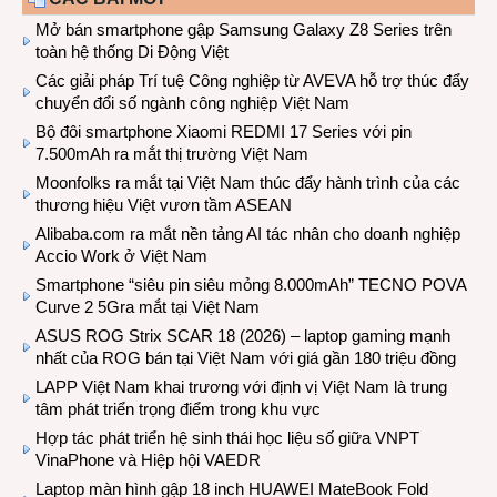
Mở bán smartphone gập Samsung Galaxy Z8 Series trên
toàn hệ thống Di Động Việt
Các giải pháp Trí tuệ Công nghiệp từ AVEVA hỗ trợ thúc đẩy
chuyển đổi số ngành công nghiệp Việt Nam
Bộ đôi smartphone Xiaomi REDMI 17 Series với pin
7.500mAh ra mắt thị trường Việt Nam
Moonfolks ra mắt tại Việt Nam thúc đẩy hành trình của các
thương hiệu Việt vươn tầm ASEAN
Alibaba.com ra mắt nền tảng AI tác nhân cho doanh nghiệp
Accio Work ở Việt Nam
Smartphone “siêu pin siêu mỏng 8.000mAh” TECNO POVA
Curve 2 5Gra mắt tại Việt Nam
ASUS ROG Strix SCAR 18 (2026) – laptop gaming mạnh
nhất của ROG bán tại Việt Nam với giá gần 180 triệu đồng
LAPP Việt Nam khai trương với định vị Việt Nam là trung
tâm phát triển trọng điểm trong khu vực
Hợp tác phát triển hệ sinh thái học liệu số giữa VNPT
VinaPhone và Hiệp hội VAEDR
Laptop màn hình gập 18 inch HUAWEI MateBook Fold