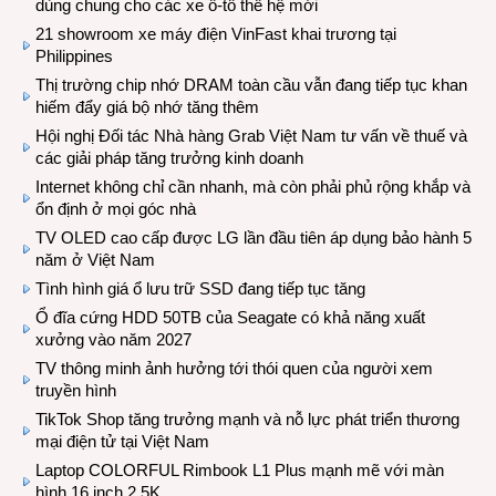
dùng chung cho các xe ô-tô thế hệ mới
21 showroom xe máy điện VinFast khai trương tại
Philippines
Thị trường chip nhớ DRAM toàn cầu vẫn đang tiếp tục khan
hiếm đẩy giá bộ nhớ tăng thêm
Hội nghị Đối tác Nhà hàng Grab Việt Nam tư vấn về thuế và
các giải pháp tăng trưởng kinh doanh
Internet không chỉ cần nhanh, mà còn phải phủ rộng khắp và
ổn định ở mọi góc nhà
TV OLED cao cấp được LG lần đầu tiên áp dụng bảo hành 5
năm ở Việt Nam
Tình hình giá ổ lưu trữ SSD đang tiếp tục tăng
Ổ đĩa cứng HDD 50TB của Seagate có khả năng xuất
xưởng vào năm 2027
TV thông minh ảnh hưởng tới thói quen của người xem
truyền hình
TikTok Shop tăng trưởng mạnh và nỗ lực phát triển thương
mại điện tử tại Việt Nam
Laptop COLORFUL Rimbook L1 Plus mạnh mẽ với màn
hình 16 inch 2.5K