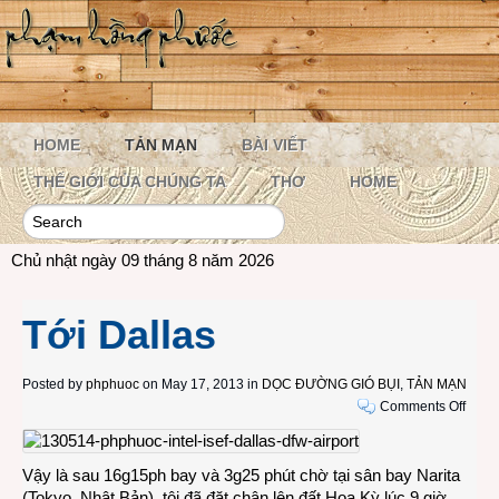
HOME
TẢN MẠN
BÀI VIẾT
THẾ GIỚI CỦA CHÚNG TA
THƠ
HOME
Chủ nhật ngày 09 tháng 8 năm 2026
Tới Dallas
Posted by
phphuoc
on May 17, 2013 in
DỌC ĐƯỜNG GIÓ BỤI
,
TẢN MẠN
on
Comments Off
Tới
Dalla
Vậy là sau 16g15ph bay và 3g25 phút chờ tại sân bay Narita
(Tokyo, Nhật Bản). tôi đã đặt chân lên đất Hoa Kỳ lúc 9 giờ