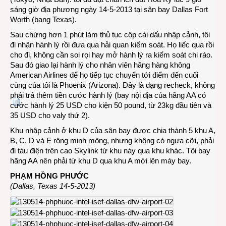
sáng giờ địa phương ngày 14-5-2013 tại sân bay Dallas Fort
Worth (bang Texas).
Sau chừng hơn 1 phút làm thủ tục cộp cái dấu nhập cảnh, tôi
đi nhận hành lý rồi đưa qua hải quan kiểm soát. Họ liếc qua rồi
cho đi, không cần soi rọi hay mở hành lý ra kiểm soát chi ráo.
Sau đó giao lại hành lý cho nhân viên hãng hàng không
American Airlines để họ tiếp tục chuyển tới điểm đến cuối
cùng của tôi là Phoenix (Arizona). Đây là dạng recheck, không
phải trả thêm tiền cước hành lý (bay nội địa của hãng AA có
cước hành lý 25 USD cho kiện 50 pound, từ 23kg đầu tiên và
35 USD cho valy thứ 2).
Khu nhập cảnh ở khu D của sân bay được chia thành 5 khu A,
B, C, D và E rộng minh mông, nhưng không có ngựa cỡi, phải
đi tàu điện trên cao Skylink từ khu này qua khu khác. Tôi bay
hãng AA nên phải từ khu D qua khu A mới lên máy bay.
PHẠM HỒNG PHƯỚC
(Dallas, Texas 14-5-2013)