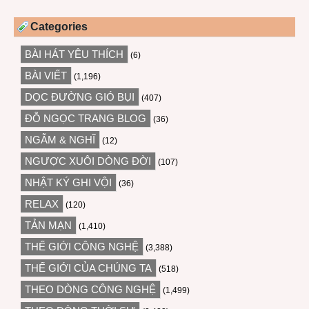
Categories
BÀI HÁT YÊU THÍCH
(6)
BÀI VIẾT
(1,196)
DỌC ĐƯỜNG GIÓ BỤI
(407)
ĐỖ NGỌC TRANG BLOG
(36)
NGẪM & NGHĨ
(12)
NGƯỢC XUÔI DÒNG ĐỜI
(107)
NHẬT KÝ GHI VỘI
(36)
RELAX
(120)
TẢN MẠN
(1,410)
THẾ GIỚI CÔNG NGHỆ
(3,388)
THẾ GIỚI CỦA CHÚNG TA
(518)
THEO DÒNG CÔNG NGHỆ
(1,499)