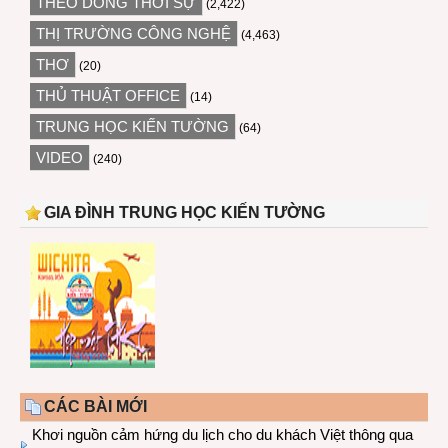
THEO DÒNG THỜI SỰ
(2,422)
THỊ TRƯỜNG CÔNG NGHỆ
(4,463)
THƠ
(20)
THỦ THUẬT OFFICE
(14)
TRUNG HỌC KIẾN TƯỜNG
(64)
VIDEO
(240)
GIA ĐÌNH TRUNG HỌC KIẾN TƯỜNG
CÁC BÀI MỚI
Khơi nguồn cảm hứng du lịch cho du khách Việt thông qua