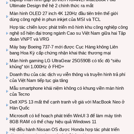
Ultimate Design thế hệ 2 chính thức ra mắt
Màn hình OLED 27 inch 4K 120Hz đầu tiên trên thế giới
dùng công nghệ in phun inkjet của MSI và TCL
Hợp tác chiến lược phát triển mô hình khu công nghiệp công
nghệ số hiện đại trong ngành Cao su Việt Nam giữa hai Tập
đoàn VNPT và VRG
Máy bay Boeing 737-7 mới được Cục Hàng không Liên
bang Hoa Kỳ cấp chứng nhận khai thác thương mại
Màn hình gaming LG UltraGear 25G590B có tốc độ “siêu
khủng” tới 1.000Hz ở FHD+
Doanh thu của các dịch vụ viễn thông và truyền hình trả phí
của Việt Nam tiếp tục gia tăng
Mẫu smartphone khái niệm không có khung viền màn hình
của Tecno
Dell XPS 13 mất thế cạnh tranh về giá với MacBook Neo ở
Hàn Quốc
Microsoft có kế hoạch phát triển WinUI 3 để làm máy tính
8GB RAM có thể chạy hiệu quả Windows 11
Hệ điều hành Nissan OS được Honda hợp tác phát triển