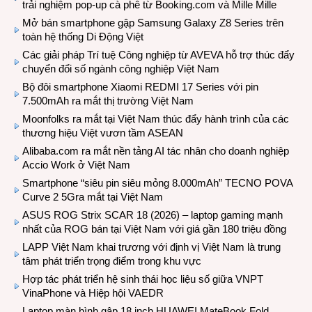
trải nghiệm pop-up cà phê từ Booking.com và Mille Mille
Mở bán smartphone gập Samsung Galaxy Z8 Series trên
toàn hệ thống Di Động Việt
Các giải pháp Trí tuệ Công nghiệp từ AVEVA hỗ trợ thúc đẩy
chuyển đổi số ngành công nghiệp Việt Nam
Bộ đôi smartphone Xiaomi REDMI 17 Series với pin
7.500mAh ra mắt thị trường Việt Nam
Moonfolks ra mắt tại Việt Nam thúc đẩy hành trình của các
thương hiệu Việt vươn tầm ASEAN
Alibaba.com ra mắt nền tảng AI tác nhân cho doanh nghiệp
Accio Work ở Việt Nam
Smartphone “siêu pin siêu mỏng 8.000mAh” TECNO POVA
Curve 2 5Gra mắt tại Việt Nam
ASUS ROG Strix SCAR 18 (2026) – laptop gaming mạnh
nhất của ROG bán tại Việt Nam với giá gần 180 triệu đồng
LAPP Việt Nam khai trương với định vị Việt Nam là trung
tâm phát triển trọng điểm trong khu vực
Hợp tác phát triển hệ sinh thái học liệu số giữa VNPT
VinaPhone và Hiệp hội VAEDR
Laptop màn hình gập 18 inch HUAWEI MateBook Fold