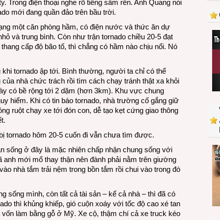
. Trong điện thoại nghe rõ tiếng sấm rền. Anh Quang nói
với
do mới đang quần đảo trên bầu trời.
tornado
mới
 dạng một căn phòng hầm, có điện nước và thức ăn dự
nhỏ và trung bình. Còn như trận tornado chiều 20-5 đạt
thang cấp độ bão tố, thì chẳng có hầm nào chịu nổi. Nó
.
khi tornado ập tới. Bình thường, người ta chỉ có thể
 của nhà chức trách rồi tìm cách chạy tránh thật xa khỏi
này có bề rộng tới 2 dặm (hơn 3km). Khu vực chung
uy hiểm. Khi có tin báo tornado, nhà trường cố gắng giữ
óng ruột chạy xe tới đón con, dễ tạo kẹt cứng giao thông
t.
 bị tornado hôm 20-5 cuốn đi vẫn chưa tìm được.
n sống ở đây là mặc nhiên chấp nhận chung sống với
 xã anh mới mổ thay thận nên đành phải nằm trên giường
ào nhà tắm trải nệm trong bồn tắm rồi chui vào trong đó
g sống mình, còn tất cả tài sản – kể cả nhà – thì đã có
do thì khủng khiếp, gió cuộn xoáy với tốc độ cao xé tan
 vốn làm bằng gỗ ở Mỹ. Xe cộ, thậm chí cả xe truck kéo