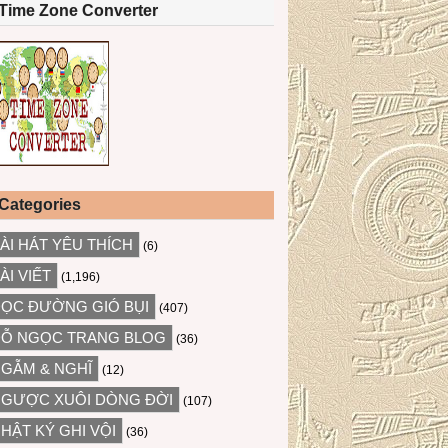
Time Zone Converter
Categories
ÀI HÁT YÊU THÍCH
(6)
ÀI VIẾT
(1,196)
ỌC ĐƯỜNG GIÓ BỤI
(407)
Ỗ NGỌC TRANG BLOG
(36)
GẪM & NGHĨ
(12)
GƯỢC XUÔI DÒNG ĐỜI
(107)
HẬT KÝ GHI VỘI
(36)