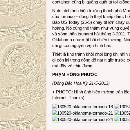
container, cũng bị quăng quật tả tơi giố
Nhìn hình ảnh hiện trường thành phố Moo
của tornado – đúng là thiệt khiếp đảm. Lố
Báo US Today (25-5) chạy tít lớn chạy qua
hoàng. Nó cũng thê thảm như vùng duyên
và sóng thần tsunami hồi tháng 3-2011.
Oklahoma như một bãi chiến trường. Nói
cái gì còn nguyên vẹn hình hài.
Thiệt là khó tránh khỏi nhói lòng khi nh
gì còn lại trong đống đổ nát ít giờ trước 
mà đầy vẻ chịu đựng.
PHẠM HỒNG PHƯỚC
(Đông Bắc Hoa Kỳ 21-5-2013)
+ PHOTO: Hình ảnh hiện trường trận lốc
Internet. Thanks).