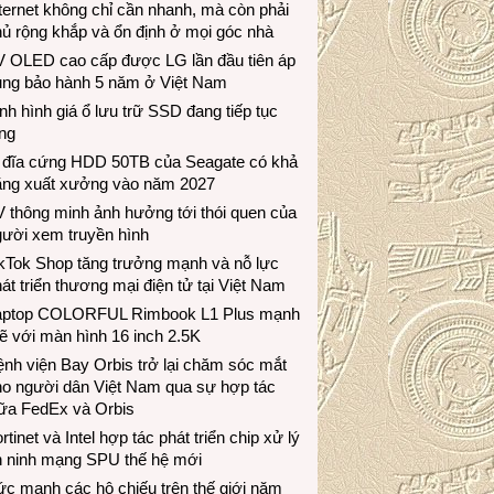
ternet không chỉ cần nhanh, mà còn phải
ủ rộng khắp và ổn định ở mọi góc nhà
V OLED cao cấp được LG lần đầu tiên áp
ụng bảo hành 5 năm ở Việt Nam
nh hình giá ổ lưu trữ SSD đang tiếp tục
ng
 đĩa cứng HDD 50TB của Seagate có khả
ăng xuất xưởng vào năm 2027
 thông minh ảnh hưởng tới thói quen của
gười xem truyền hình
ikTok Shop tăng trưởng mạnh và nỗ lực
át triển thương mại điện tử tại Việt Nam
aptop COLORFUL Rimbook L1 Plus mạnh
 với màn hình 16 inch 2.5K
nh viện Bay Orbis trở lại chăm sóc mắt
ho người dân Việt Nam qua sự hợp tác
iữa FedEx và Orbis
rtinet và Intel hợp tác phát triển chip xử lý
n ninh mạng SPU thế hệ mới
c mạnh các hộ chiếu trên thế giới năm