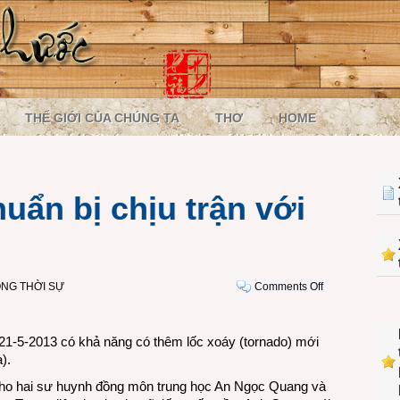
THẾ GIỚI CỦA CHÚNG TA
THƠ
HOME
uẩn bị chịu trận với
on
NG THỜI SỰ
Comments Off
Oklahoma
lại
chuẩn
21-5-2013 có khả năng có thêm lốc xoáy (tornado) mới
bị
).
chịu
cho hai sư huynh đồng môn trung học An Ngọc Quang và
trận