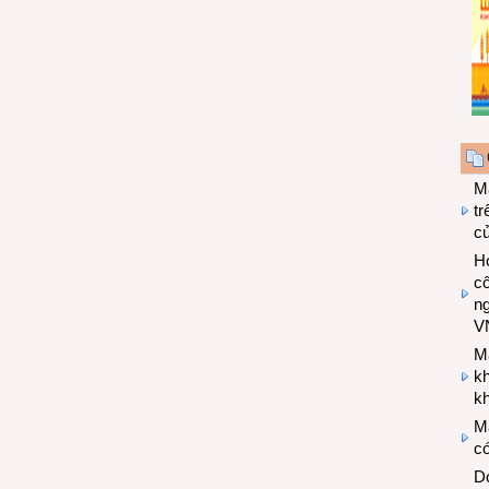
M
tr
c
Hợ
cô
n
V
M
k
kh
M
có
Do