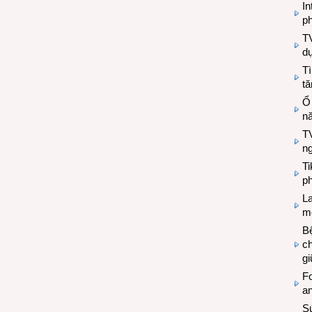
In
ph
T
d
Tì
tă
Ổ
n
TV
n
T
ph
L
mẽ
Bệ
c
g
Fo
a
Sứ