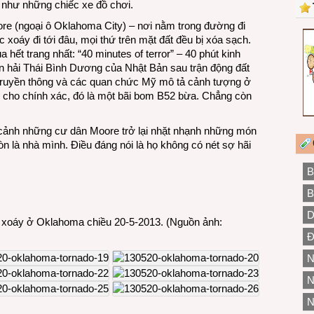
ng như những chiếc xe đồ chơi.
re (ngoại ô Oklahoma City) – nơi nằm trong đường đi
c xoáy đi tới đâu, mọi thứ trên mặt đất đều bị xóa sạch.
 hết trang nhất: “40 minutes of terror” – 40 phút kinh
 hải Thái Bình Dương của Nhật Bản sau trận động đất
 Truyền thông và các quan chức Mỹ mô tả cảnh tượng ở
 cho chính xác, đó là một bãi bom B52 bừa. Chẳng còn
ìn cảnh những cư dân Moore trở lại nhặt nhạnh những món
còn là nhà mình.
Điều đáng nói là họ không có nét sợ hãi
B
B
D
 xoáy ở Oklahoma chiều 20-5-2013. (Nguồn ảnh:
Đ
N
N
N