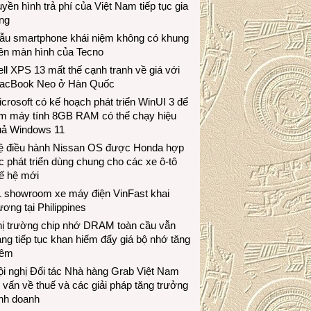
uyền hình trả phí của Việt Nam tiếp tục gia
ng
ẫu smartphone khái niệm không có khung
iền màn hình của Tecno
ll XPS 13 mất thế cạnh tranh về giá với
acBook Neo ở Hàn Quốc
crosoft có kế hoạch phát triển WinUI 3 để
àm máy tính 8GB RAM có thể chạy hiệu
uả Windows 11
ệ điều hành Nissan OS được Honda hợp
c phát triển dùng chung cho các xe ô-tô
ế hệ mới
1 showroom xe máy điện VinFast khai
ương tại Philippines
hị trường chip nhớ DRAM toàn cầu vẫn
ng tiếp tục khan hiếm đẩy giá bộ nhớ tăng
hêm
i nghị Đối tác Nhà hàng Grab Việt Nam
 vấn về thuế và các giải pháp tăng trưởng
inh doanh