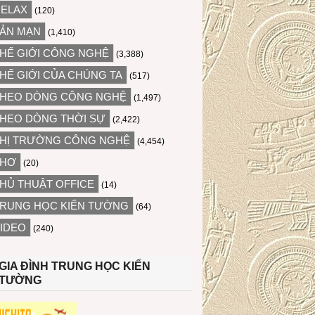
ELAX
(120)
ẢN MẠN
(1,410)
HẾ GIỚI CÔNG NGHỆ
(3,388)
HẾ GIỚI CỦA CHÚNG TA
(517)
HEO DÒNG CÔNG NGHỆ
(1,497)
HEO DÒNG THỜI SỰ
(2,422)
HỊ TRƯỜNG CÔNG NGHỆ
(4,454)
THƠ
(20)
HỦ THUẬT OFFICE
(14)
RUNG HỌC KIẾN TƯỜNG
(64)
IDEO
(240)
GIA ĐÌNH TRUNG HỌC KIẾN
TƯỜNG