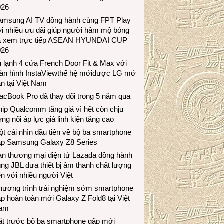
026
amsung AI TV đồng hành cùng FPT Play
i nhiều ưu đãi giúp người hâm mộ bóng
á xem trực tiếp ASEAN HYUNDAI CUP
026
 lạnh 4 cửa French Door Fit & Max với
àn hình InstaViewthế hệ mớiđược LG mở
n tại Việt Nam
acBook Pro đã thay đổi trong 5 năm qua
ip Qualcomm tăng giá vì hết còn chịu
ng nổi áp lực giá linh kiện tăng cao
t cái nhìn đầu tiên về bộ ba smartphone
ập Samsung Galaxy Z8 Series
àn thương mại điện tử Lazada đồng hành
ng JBL dưa thiết bị âm thanh chất lượng
n với nhiều người Việt
hương trình trải nghiệm sớm smartphone
p hoàn toàn mới Galaxy Z Fold8 tại Việt
am
ặt trước bộ ba smartphone gập mới