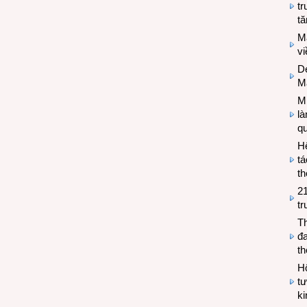
tr
tă
M
v
De
M
Mi
l
q
H
tá
th
2
tr
T
đa
t
Hộ
tư
k