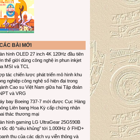
CÁC BÀI MỚI
àn hình OLED 27 inch 4K 120Hz đầu tiên
ên thế giới dùng công nghệ in phun inkjet
ủa MSI và TCL
p tác chiến lược phát triển mô hình khu
ng nghiệp công nghệ số hiện đại trong
gành Cao su Việt Nam giữa hai Tập đoàn
NPT và VRG
áy bay Boeing 737-7 mới được Cục Hàng
hông Liên bang Hoa Kỳ cấp chứng nhận
ai thác thương mại
àn hình gaming LG UltraGear 25G590B
 tốc độ “siêu khủng” tới 1.000Hz ở FHD+
anh thu của các dịch vụ viễn thông và