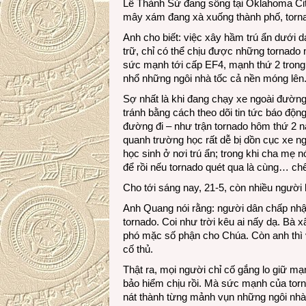
Lê Thành Sử đang sống tại Oklahoma City
mây xám đang xà xuống thành phố, torna
Anh cho biết: việc xây hầm trú ẩn dưới
trữ, chỉ có thể chịu được những tornado 
sức mạnh tới cấp EF4, mạnh thứ 2 trong 
nhổ những ngôi nhà tốc cả nền móng lên
Sợ nhất là khi đang chạy xe ngoài đường 
tránh bằng cách theo dõi tin tức báo động
đường đi – như trận tornado hôm thứ 2 
quanh trường học rất dễ bị dồn cục xe ng
học sinh ở nơi trú ẩn; trong khi cha mẹ n
để rồi nếu tornado quét qua là cùng… chế
Cho tới sáng nay, 21-5, còn nhiều người
Anh Quang nói rằng: người dân chấp nhậ
tornado. Coi như trời kêu ai nấy dạ. Bà
phó mặc số phận cho Chúa. Còn anh thì v
cố thủ.
Thật ra, mọi người chỉ cố gắng lo giữ mạn
bảo hiểm chịu rồi. Mà sức mạnh của torna
nát thành từng mảnh vụn những ngôi nhà