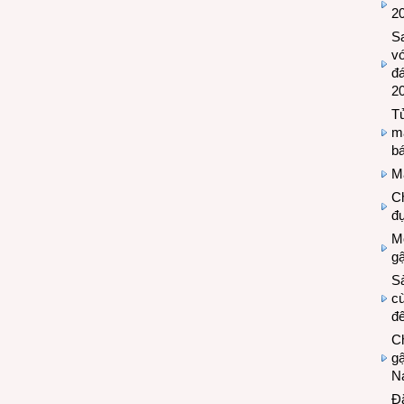
2
S
vớ
đ
2
Tủ
m
bá
M
Ch
đự
Mộ
g
S
cù
đế
C
gậ
N
Đ