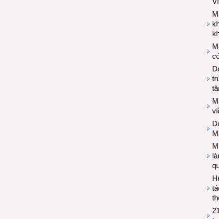
V
M
k
kh
M
có
Do
tr
tă
M
v
De
M
Mi
l
q
H
tá
th
2