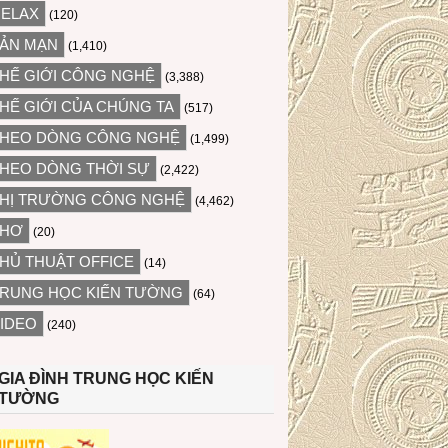
ELAX
(120)
ẢN MẠN
(1,410)
HẾ GIỚI CÔNG NGHỆ
(3,388)
HẾ GIỚI CỦA CHÚNG TA
(517)
HEO DÒNG CÔNG NGHỆ
(1,499)
HEO DÒNG THỜI SỰ
(2,422)
HỊ TRƯỜNG CÔNG NGHỆ
(4,462)
THƠ
(20)
HỦ THUẬT OFFICE
(14)
RUNG HỌC KIẾN TƯỜNG
(64)
IDEO
(240)
GIA ĐÌNH TRUNG HỌC KIẾN
TƯỜNG