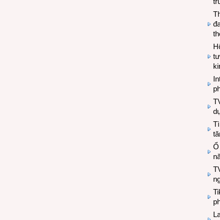
tr
T
đa
t
Hộ
tư
k
In
ph
T
d
Tì
tă
Ổ
n
TV
n
T
ph
L