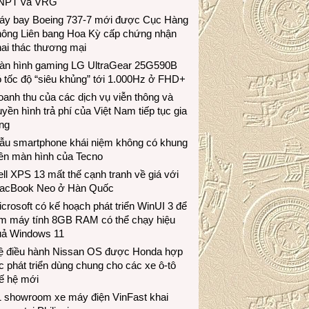
NPT và VRG
áy bay Boeing 737-7 mới được Cục Hàng
hông Liên bang Hoa Kỳ cấp chứng nhận
ai thác thương mại
àn hình gaming LG UltraGear 25G590B
 tốc độ “siêu khủng” tới 1.000Hz ở FHD+
anh thu của các dịch vụ viễn thông và
uyền hình trả phí của Việt Nam tiếp tục gia
ng
ẫu smartphone khái niệm không có khung
iền màn hình của Tecno
ll XPS 13 mất thế cạnh tranh về giá với
acBook Neo ở Hàn Quốc
crosoft có kế hoạch phát triển WinUI 3 để
àm máy tính 8GB RAM có thể chạy hiệu
uả Windows 11
ệ điều hành Nissan OS được Honda hợp
c phát triển dùng chung cho các xe ô-tô
ế hệ mới
1 showroom xe máy điện VinFast khai