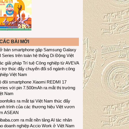
CÁC BÀI MỚI
ở bán smartphone gập Samsung Galaxy
 Series trên toàn hệ thống Di Động Việt
c giải pháp Trí tuệ Công nghiệp từ AVEVA
 trợ thúc đẩy chuyển đổi số ngành công
ghiệp Việt Nam
ộ đôi smartphone Xiaomi REDMI 17
ries với pin 7.500mAh ra mắt thị trường
iệt Nam
onfolks ra mắt tại Việt Nam thúc đẩy
nh trình của các thương hiệu Việt vươn
ầm ASEAN
ibaba.com ra mắt nền tảng AI tác nhân
ho doanh nghiệp Accio Work ở Việt Nam