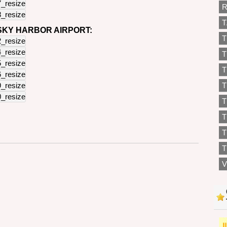
R
T
 SKY HARBOR AIRPORT:
T
T
T
T
T
T
T
V