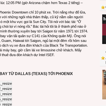
lúc 12:05 PM (giờ Arizona chậm hơn Texas 2 tiếng) –
oenix Downtown chỉ 10 phút xe. Trời nắng như đổ lửa,
nh với những ngôi nhà thâm thấp, cũ kỹ nằm oằn người
 một khu vực gọi là Sun City. Tôi nói với bác tài: “Ở
 chói lọi vì nóng rồi.” Bác tài hỏi tôi là ở thành phố nào ở
 mình thường xuyên bay tới Saigon từ năm 1971 tới 1974.
y bay vận tải quân sự C141 của Không quân Mỹ. Ông nói
 Guam, Haiwaii tới Saigon, ngủ lại một đêm rồi hôm sau
ho dịch vụ xe đưa đón khách của Black Tie Transportation.
ái máy bay, giờ cầm lái xe limousine chở khách. Mấy
 thuê đưa đón khách dự Intel ISEF.
BAY TỪ DALLAS (TEXAS) TỚI PHOENIX