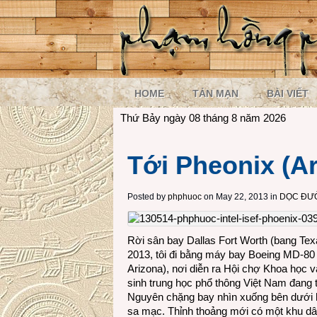
HOME
TẢN MẠN
BÀI VIẾT
Thứ Bảy ngày 08 tháng 8 năm 2026
Tới Pheonix (Ar
Posted by
phphuoc
on May 22, 2013 in
DỌC ĐƯỜ
Rời sân bay Dallas Fort Worth (bang Tex
2013, tôi đi bằng máy bay Boeing MD-80 
Arizona), nơi diễn ra Hội chợ Khoa học 
sinh trung học phổ thông Việt Nam đang t
Nguyên chặng bay nhìn xuống bên dưới hùn
sa mạc. Thỉnh thoảng mới có một khu dâ