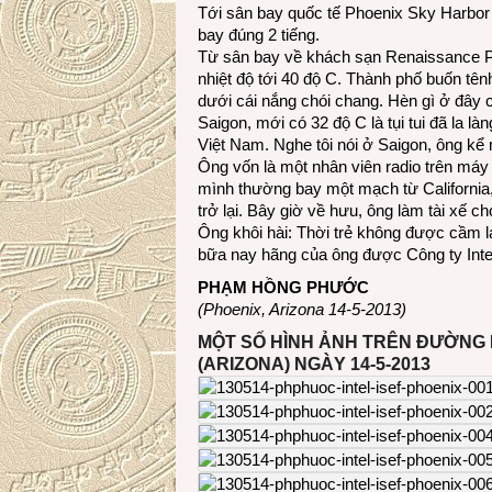
Tới sân bay quốc tế Phoenix Sky Harbor 
bay đúng 2 tiếng.
Từ sân bay về khách sạn Renaissance Ph
nhiệt độ tới 40 độ C. Thành phố buốn tê
dưới cái nắng chói chang. Hèn gì ở đây có
Saigon, mới có 32 độ C là tụi tui đã la làng
Việt Nam. Nghe tôi nói ở Saigon, ông kể
Ông vốn là một nhân viên radio trên má
mình thường bay một mạch từ California,
trở lại. Bây giờ về hưu, ông làm tài xế c
Ông khôi hài: Thời trẻ không được cầm l
bữa nay hãng của ông được Công ty Intel
PHẠM HỒNG PHƯỚC
(Phoenix, Arizona 14-5-2013)
MỘT SỐ HÌNH ẢNH TRÊN ĐƯỜNG 
(ARIZONA) NGÀY 14-5-2013