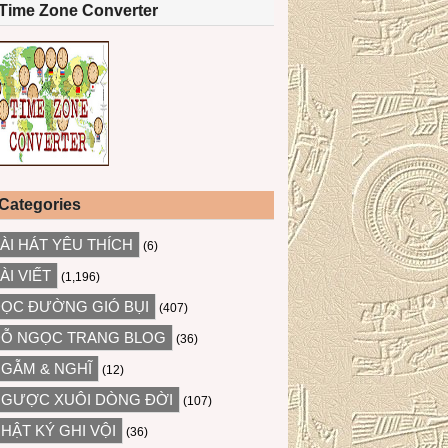
Time Zone Converter
Categories
ÀI HÁT YÊU THÍCH
(6)
ÀI VIẾT
(1,196)
ỌC ĐƯỜNG GIÓ BỤI
(407)
Ỗ NGỌC TRANG BLOG
(36)
GẪM & NGHĨ
(12)
GƯỢC XUÔI DÒNG ĐỜI
(107)
HẬT KÝ GHI VỘI
(36)