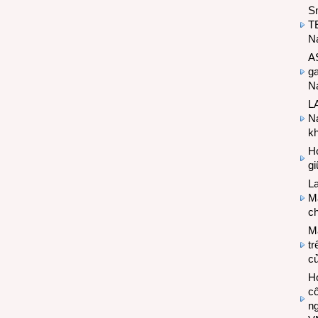
S
T
N
A
g
Na
LA
Na
k
Hợ
g
L
Ma
ch
M
tr
c
Hợ
cô
n