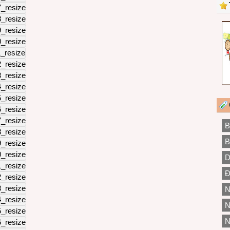
B
B
D
Đ
N
N
N