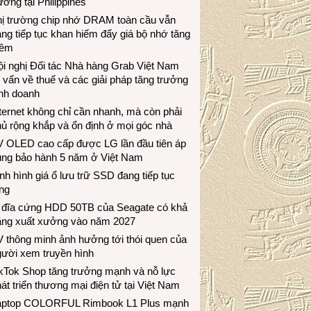
ương tại Philippines
hị trường chip nhớ DRAM toàn cầu vẫn
ng tiếp tục khan hiếm đẩy giá bộ nhớ tăng
hêm
i nghị Đối tác Nhà hàng Grab Việt Nam
 vấn về thuế và các giải pháp tăng trưởng
inh doanh
ternet không chỉ cần nhanh, mà còn phải
ủ rộng khắp và ổn định ở mọi góc nhà
V OLED cao cấp được LG lần đầu tiên áp
ụng bảo hành 5 năm ở Việt Nam
nh hình giá ổ lưu trữ SSD đang tiếp tục
ng
 đĩa cứng HDD 50TB của Seagate có khả
ăng xuất xưởng vào năm 2027
 thông minh ảnh hưởng tới thói quen của
gười xem truyền hình
ikTok Shop tăng trưởng mạnh và nỗ lực
át triển thương mại điện tử tại Việt Nam
aptop COLORFUL Rimbook L1 Plus mạnh