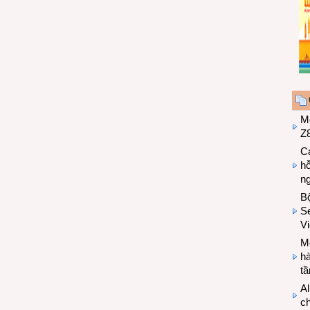
M
Z8
Cá
hỗ
n
B
Se
V
Mo
hà
t
Al
c