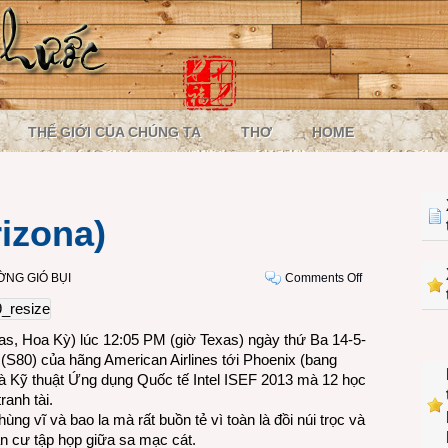
THẾ GIỚI CỦA CHÚNG TA
THƠ
HOME
izona)
on
NG GIÓ BỤI
Comments Off
Tới
Pheonix
(Arizona)
as, Hoa Kỳ) lúc 12:05 PM (giờ Texas) ngày thứ Ba 14-5-
(S80) của hãng American Airlines tới Phoenix (bang
và Kỹ thuật Ứng dụng Quốc tế Intel ISEF 2013 mà 12 học
ranh tài.
g vĩ và bao la mà rất buồn tẻ vì toàn là đồi núi trọc và
n cư tập họp giữa sa mạc cát.