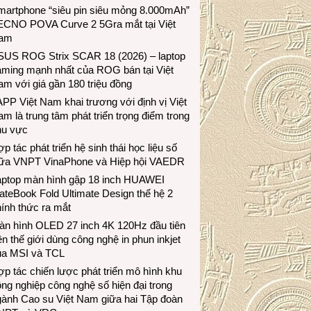
martphone “siêu pin siêu mỏng 8.000mAh”
ECNO POVA Curve 2 5Gra mắt tại Việt
am
SUS ROG Strix SCAR 18 (2026) – laptop
aming mạnh nhất của ROG bán tại Việt
m với giá gần 180 triệu đồng
PP Việt Nam khai trương với định vị Việt
m là trung tâm phát triển trọng điểm trong
hu vực
p tác phát triển hệ sinh thái học liệu số
iữa VNPT VinaPhone và Hiệp hội VAEDR
aptop màn hình gập 18 inch HUAWEI
teBook Fold Ultimate Design thế hệ 2
ính thức ra mắt
àn hình OLED 27 inch 4K 120Hz đầu tiên
ên thế giới dùng công nghệ in phun inkjet
ủa MSI và TCL
p tác chiến lược phát triển mô hình khu
ng nghiệp công nghệ số hiện đại trong
gành Cao su Việt Nam giữa hai Tập đoàn