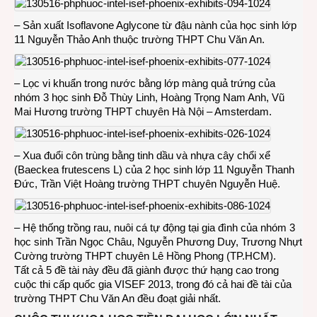
– Sản xuất Isoflavone Aglycone từ đậu nành của học sinh lớp
11 Nguyễn Thảo Anh thuộc trường THPT Chu Văn An.
– Lọc vi khuẩn trong nước bằng lớp màng quả trứng của
nhóm 3 học sinh Đỗ Thùy Linh, Hoàng Trọng Nam Anh, Vũ
Mai Hương trường THPT chuyên Hà Nội – Amsterdam.
– Xua đuổi côn trùng bằng tinh dầu và nhựa cây chổi xể
(Baeckea frutescens L) của 2 học sinh lớp 11 Nguyễn Thanh
Đức, Trần Việt Hoàng trường THPT chuyên Nguyễn Huệ.
– Hệ thống trồng rau, nuôi cá tự động tại gia đình của nhóm 3
học sinh Trần Ngọc Châu, Nguyễn Phương Duy, Trương Nhựt
Cường trường THPT chuyên Lê Hồng Phong (TP.HCM).
Tất cả 5 đề tài này đều đã giành được thứ hạng cao trong
cuộc thi cấp quốc gia VISEF 2013, trong đó cả hai đề tài của
trường THPT Chu Văn An đều đoạt giải nhất.