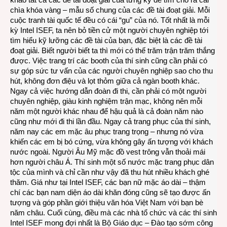
chìa khóa vàng – mẫu số chung của các đề tài đoạt giải. Mỗi
cuộc tranh tài quốc tế đều có cái “gu” của nó. Tốt nhất là mỗi
kỳ Intel ISEF, ta nên bỏ tiền cử một người chuyên nghiệp tới
tìm hiểu kỹ lưỡng các đề tài của bạn, đặc biệt là các đề tài
đoạt giải. Biết người biết ta thì mới có thế trăm trận trăm thắng
được. Việc trang trí các booth của thí sinh cũng cần phải có
sự góp sức tư vấn của các người chuyên nghiệp sao cho thu
hút, không đơn điệu và lọt thỏm giữa cả ngàn booth khác.
Ngay cả việc hướng dẫn đoàn đi thi, cần phải có một người
chuyên nghiệp, giàu kinh nghiệm trận mạc, không nên mỗi
năm một người khác nhau để hậu quả là cả đoàn năm nào
cũng như mới đi thi lần đầu. Ngay cả trang phục của thí sinh,
năm nay các em mặc âu phục trang trọng – nhưng nó vừa
khiến các em bị bó cứng, vừa không gây ấn tượng với khách
nước ngoài. Người Âu Mỹ mặc đồ vest trông vẫn thoải mái
hơn người châu Á. Thí sinh một số nước mặc trang phục dân
tộc của mình và chỉ cần như vậy đã thu hút nhiều khách ghé
thăm. Giá như tại Intel ISEF, các bạn nữ mặc áo dài – thậm
chí các bạn nam diện áo dài khăn đóng cũng sẽ tạo được ấn
tượng và góp phần giới thiệu văn hóa Việt Nam với bạn bè
năm châu. Cuối cùng, điều mà các nhà tổ chức và các thí sinh
Intel ISEF mong đợi nhất là Bộ Giáo dục – Đào tạo sớm công