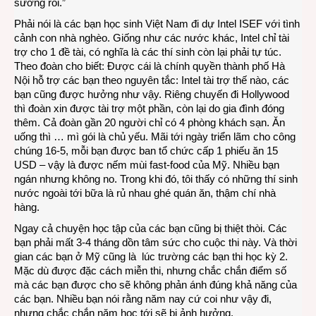
sướng rồi.”
Phải nói là các bạn học sinh Việt Nam đi dự Intel ISEF với tình
cảnh con nhà nghèo. Giống như các nước khác, Intel chỉ tài
trợ cho 1 đề tài, có nghĩa là các thí sinh còn lại phải tự túc.
Theo đoàn cho biết: Được cái là chính quyền thành phố Hà
Nội hỗ trợ các bạn theo nguyên tắc: Intel tài trợ thế nào, các
bạn cũng được hưởng như vậy. Riêng chuyến đi Hollywood
thì đoàn xin được tài trợ một phần, còn lại do gia đình đóng
thêm. Cả đoàn gần 20 người chỉ có 4 phòng khách sạn. Ăn
uống thì … mì gói là chủ yếu. Mãi tới ngày triển lãm cho công
chúng 16-5, mỗi bạn được ban tổ chức cấp 1 phiếu ăn 15
USD – vậy là được nếm mùi fast-food của Mỹ. Nhiều bạn
ngán nhưng không no. Trong khi đó, tôi thấy có những thí sinh
nước ngoài tới bữa là rủ nhau ghé quán ăn, thậm chí nhà
hàng.
Ngay cả chuyện học tập của các bạn cũng bị thiệt thòi. Các
bạn phải mất 3-4 tháng dồn tâm sức cho cuộc thi này. Và thời
gian các bạn ở Mỹ cũng là lúc trường các bạn thi học kỳ 2.
Mặc dù được đặc cách miễn thi, nhưng chắc chắn điểm số
mà các bạn được cho sẽ không phản ánh đúng khả năng của
các bạn. Nhiều bạn nói rằng năm nay cứ coi như vậy đi,
nhưng chắc chắn năm học tới sẽ bị ảnh hưởng.