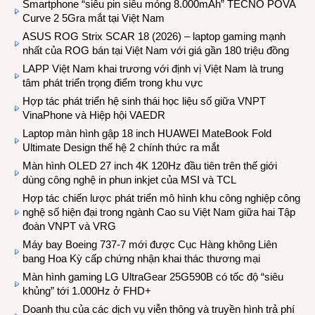
Smartphone “siêu pin siêu mỏng 8.000mAh” TECNO POVA
Curve 2 5Gra mắt tại Việt Nam
ASUS ROG Strix SCAR 18 (2026) – laptop gaming mạnh
nhất của ROG bán tại Việt Nam với giá gần 180 triệu đồng
LAPP Việt Nam khai trương với định vị Việt Nam là trung
tâm phát triển trọng điểm trong khu vực
Hợp tác phát triển hệ sinh thái học liệu số giữa VNPT
VinaPhone và Hiệp hội VAEDR
Laptop màn hình gập 18 inch HUAWEI MateBook Fold
Ultimate Design thế hệ 2 chính thức ra mắt
Màn hình OLED 27 inch 4K 120Hz đầu tiên trên thế giới
dùng công nghệ in phun inkjet của MSI và TCL
Hợp tác chiến lược phát triển mô hình khu công nghiệp công
nghệ số hiện đại trong ngành Cao su Việt Nam giữa hai Tập
đoàn VNPT và VRG
Máy bay Boeing 737-7 mới được Cục Hàng không Liên
bang Hoa Kỳ cấp chứng nhận khai thác thương mại
Màn hình gaming LG UltraGear 25G590B có tốc độ “siêu
khủng” tới 1.000Hz ở FHD+
Doanh thu của các dịch vụ viễn thông và truyền hình trả phí