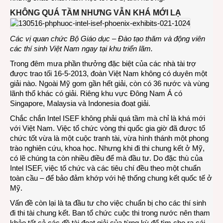
KHÔNG QUÁ TẦM NHƯNG VẪN KHÁ MỚI LẠ
Các vị quan chức Bộ Giáo dục – Đào tạo thăm và động viên
các thí sinh Việt Nam ngay tại khu triển lãm.
Trong đêm mưa phần thưởng đặc biệt của các nhà tài trợ
được trao tối 16-5-2013, đoàn Việt Nam không có duyên một
giải nào. Ngoài Mỹ gom gần hết giải, còn có 36 nước và vùng
lãnh thổ khác có giải. Riêng khu vực Đông Nam Á có
Singapore, Malaysia và Indonesia đoạt giải.
Chắc chắn Intel ISEF không phải quá tầm mà chỉ là khá mới
với Việt Nam. Việc tổ chức vòng thi quốc gia giờ đã được tổ
chức tốt vừa là một cuộc tranh tài, vừa hình thánh một phong
trào nghiên cứu, khoa học. Nhưng khi đi thi chung kết ở Mỹ,
có lẽ chúng ta còn nhiều điều để mà đầu tư. Do đặc thù của
Intel ISEF, việc tố chức và các tiêu chí đều theo một chuẩn
toàn cầu – để bảo đảm khớp với hệ thống chung kết quốc tế ở
Mỹ.
Vấn đề còn lại là ta đầu tư cho việc chuẩn bị cho các thí sinh
đi thi tài chung kết. Ban tổ chức cuộc thi trong nước nên tham
khảo tất cả các đề tài đoạt giải của từng kỳ để tìm cho ra cái