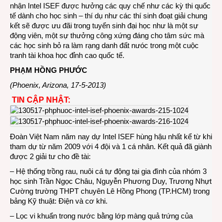
nhận Intel ISEF được hưởng các quy chế như các kỳ thi quốc
tế dành cho học sinh – thí dụ như các thí sinh đoạt giải chung
kết sẽ được ưu đãi trong tuyển sinh đại học như là một sự
động viên, một sự thưởng công xứng đáng cho tâm sức mà
các học sinh bỏ ra làm rạng danh đất nưóc trong một cuộc
tranh tài khoa học đỉnh cao quốc tế.
PHẠM HỒNG PHƯỚC
(Phoenix, Arizona, 17-5-2013)
TIN CẬP NHẬT:
Đoàn Việt Nam năm nay dự Intel ISEF hùng hậu nhất kể từ khi
tham dự từ năm 2009 với 4 đội và 1 cá nhân. Kết quả đã giành
được 2 giải tư cho đề tài:
– Hệ thống trồng rau, nuôi cá tự động tại gia đình của nhóm 3
học sinh Trần Ngọc Châu, Nguyễn Phương Duy, Trương Nhựt
Cường trường THPT chuyên Lê Hồng Phong (TP.HCM) trong
bảng Kỹ thuật: Điện và cơ khi.
– Lọc vi khuẩn trong nước bằng lớp màng quả trứng của