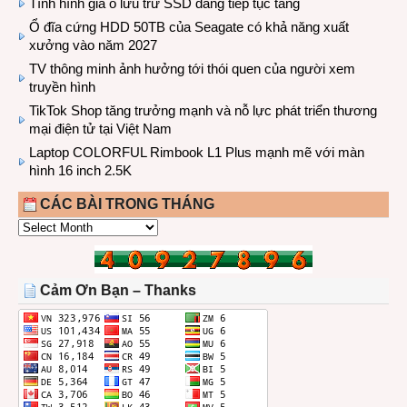
Tình hình giá ổ lưu trữ SSD đang tiếp tục tăng
Ổ đĩa cứng HDD 50TB của Seagate có khả năng xuất
xưởng vào năm 2027
TV thông minh ảnh hưởng tới thói quen của người xem
truyền hình
TikTok Shop tăng trưởng mạnh và nỗ lực phát triển thương
mại điện tử tại Việt Nam
Laptop COLORFUL Rimbook L1 Plus mạnh mẽ với màn
hình 16 inch 2.5K
CÁC BÀI TRONG THÁNG
CÁC
BÀI
TRONG
THÁNG
Cảm Ơn Bạn – Thanks