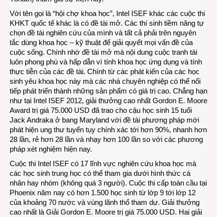
Với tên gọi là “hội chợ khoa học”, Intel ISEF khác các cuộc thi
KHKT quốc tế khác là có đề tài mở. Các thí sinh tiềm năng tự
chọn đề tài nghiên cứu của mình và tất cả phải trên nguyên
tắc dùng khoa học – kỹ thuật để giải quyết mọi vấn đề của
cuộc sống. Chính nhờ đề tài mở mà nội dung cuộc tranh tài
luôn phong phú và hấp dẫn vì tính khoa học ứng dụng và tính
thực tiễn của các đề tài. Chính từ các phát kiến của các học
sinh yêu khoa học này mà các nhà chuyên nghiệp có thể nối
tiếp phát triển thành những sản phẩm có giá trị cao. Chẳng hạn
như tại Intel ISEF 2012, giải thưởng cao nhất Gordon E. Moore
Award trị giá 75.000 USD đã trao cho cậu học sinh 15 tuổi
Jack Andraka ở bang Maryland với đề tài phương pháp mới
phát hiện ung thư tuyến tụy chính xác tới hơn 90%, nhanh hơn
28 lần, rẻ hơn 28 lần và nhạy hơn 100 lần so với các phương
pháp xét nghiệm hiện nay.
Cuộc thi Intel ISEF có 17 lĩnh vực nghiên cứu khoa học mà
các học sinh trung học có thể tham gia dưới hình thức cá
nhân hay nhóm (không quá 3 người). Cuộc thi cấp toàn cầu tại
Phoenix năm nay có hơn 1.500 học sinh từ lớp 9 tới lớp 12
của khoảng 70 nước và vùng lãnh thổ tham dự. Giải thưởng
cao nhất là Giải Gordon E. Moore trị giá 75.000 USD. Hai giải