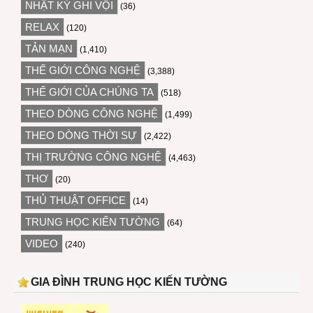
NHẬT KÝ GHI VỘI
(36)
RELAX
(120)
TẢN MẠN
(1,410)
THẾ GIỚI CÔNG NGHỆ
(3,388)
THẾ GIỚI CỦA CHÚNG TA
(518)
THEO DÒNG CÔNG NGHỆ
(1,499)
THEO DÒNG THỜI SỰ
(2,422)
THỊ TRƯỜNG CÔNG NGHỆ
(4,463)
THƠ
(20)
THỦ THUẬT OFFICE
(14)
TRUNG HỌC KIẾN TƯỜNG
(64)
VIDEO
(240)
GIA ĐÌNH TRUNG HỌC KIẾN TƯỜNG