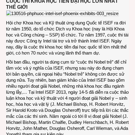
CUỘC THI KHOA HỌC TIỀN ĐẠI HỌC LỚN NHẤT
THẾ GIỚI
Hội chợ Khoa học và Kỹ thuật ứng dụng Quốc tế ISEF ra đời
từ năm 1950, do tổ chức Dịch vụ Khoa học (nay là Hội Khoa
học và Công chúng – SSP) tổ chức. Từ năm 1997, cuộc thi tài
này được Công ty Intel tài trợ và trở thành Intel ISEF. Ngày
nay, đây là cuộc thi khoa học tiền đại học quốc tế lớn nhất thế
giới, có hơn 70 nước và vùng lãnh thổ tham dự.
Hồi ban đầu, người ta dùng cụm từ “cuộc thi Nobel trẻ” để chỉ
tầm vóc và ý nghĩa của ISEF, nhưng sau này do đụng chạm
tới bản quyền, cái ngoại hiệu “Nobel trẻ” không còn được sử
dụng nữa. Tuy nhiên, ban giám khảo của Intel ISEF bao gồm
nhiều người đoạt giải Nobel, những nhà khoa học đầu ngành
lừng lẫy,… Tại Intel ISEF 2013, ngày 14-5 đã diễn ra cuộc thảo
luận khoa học và kỹ thuật với 4 người đoạt giải Nobel y – sinh
học, hóa học và vật lý (J. Michael Bishop, H. Robert Horvitz,
Sir Harold Kroto và Douglas Osheroff) trực tiếp trả lời các thắc
mắc của các thí sinh. Năm ngoài có tới 8 vị đoạt giải Nobel (J.
Michael Bishop, Martin Chalfie, Dudley Herschbach, H. Robert
Horvitz, John Mather, Douglas Osheroff, Carl Wieman, và Ada
Yonath) tham gia sự kiện này.