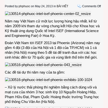
on
Posted by
phphuoc
on May 24, 2013 in
BÀI VIẾT
Comments Off
Các
học
sinh
Năm nay Việt Nam cử một lực lượng hùng hậu nhất. kể từ
trung
năm 2009 khi tham dự vòng chung kết Hội chợ Khoa học và
học
Kỹ thuật ứng dụng Quốc tế Intel ISEF (International Science
Việt
and Engineering Fair) ở Hoa Kỳ.
Nam
Đoàn Việt Nam tới ISEF 2013 tại Phoenix (Arizona) năm nay
thi
gồm 4 đội (3 đội của Hà Nội và 1 đội của TP.HCM) và 1 cá
tài
nhân (Hà Nội) mang theo 5 đề tài để tranh đua với các học
tại
sinh khác đến từ 70 quốc gia và vùng lãnh thổ trên thế giới.
cuộc
thi
khoa
Các đề tài dự thi năm nay của ta gồm:
học
quốc
tế
– Xử lý nước thải phòng thí nghiệm bằng cách dùng vôi và
Intel
mạt cưa của nhóm 3 học sinh lớp 10 Nguyễn Hoàng Hiệp,
ISEF
Phạm Hữu Đạt, Phạm Quốc Hoàng thuộc trường Trung học
2013
phổ thông Chu Văn An (Hà Nội).