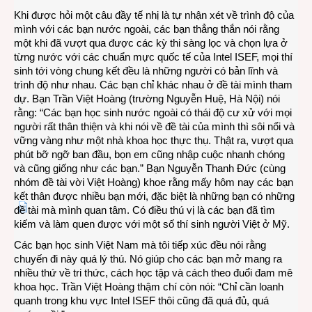
Khi được hỏi một câu đầy tế nhị là tự nhận xét về trình độ của
mình với các bạn nước ngoài, các bạn thẳng thắn nói rằng
một khi đã vượt qua được các kỳ thi sàng lọc và chọn lựa ở
từng nước với các chuẩn mực quốc tế của Intel ISEF, mọi thí
sinh tới vòng chung kết đều là những người có bản lĩnh và
trình độ như nhau. Các bạn chỉ khác nhau ở đề tài mình tham
dự. Bạn Trần Việt Hoàng (trường Nguyễn Huệ, Hà Nội) nói
rằng: “Các bạn học sinh nước ngoài có thái độ cư xử với mọi
người rất thân thiện và khi nói về đề tài của mình thì sôi nổi và
vững vàng như một nhà khoa học thực thụ. Thật ra, vượt qua
phút bỡ ngỡ ban đầu, bọn em cũng nhập cuộc nhanh chóng
và cũng giống như các bạn.” Bạn Nguyễn Thanh Đức (cùng
nhóm đề tài vời Việt Hoàng) khoe rằng mấy hôm nay các bạn
kết thân được nhiều bạn mới, đặc biệt là những bạn có những
đề tài mà mình quan tâm. Có điều thú vị là các bạn đã tìm
kiếm và làm quen được với một số thí sinh người Việt ở Mỹ.
Các bạn học sinh Việt Nam mà tôi tiếp xúc đều nói rằng
chuyến đi này quá lý thú. Nó giúp cho các bạn mở mang ra
nhiều thứ về tri thức, cách học tập và cách theo đuổi đam mê
khoa học. Trần Việt Hoàng thậm chí còn nói: “Chỉ cần loanh
quanh trong khu vực Intel ISEF thôi cũng đã quá đủ, quá