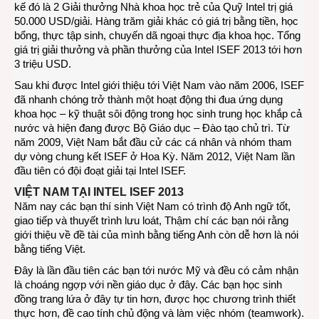
kế đó là 2 Giải thưởng Nhà khoa học trẻ của Quỹ Intel trị giá
50.000 USD/giải. Hàng trăm giải khác có giá trị bằng tiền, học
bổng, thực tập sinh, chuyến dã ngoại thực địa khoa học. Tổng
giá trị giải thưởng và phần thưởng của Intel ISEF 2013 tới hơn
3 triệu USD.
Sau khi được Intel giới thiệu tới Việt Nam vào năm 2006, ISEF
đã nhanh chóng trở thành một hoạt động thi đua ứng dụng
khoa học – kỹ thuật sôi động trong học sinh trung học khắp cả
nước và hiện đang được Bộ Giáo dục – Đào tạo chủ trì. Từ
năm 2009, Việt Nam bắt đầu cử các cá nhân và nhóm tham
dự vòng chung kết ISEF ở Hoa Kỳ. Năm 2012, Việt Nam lần
đầu tiên có đội đoạt giải tại Intel ISEF.
VIỆT NAM TẠI INTEL ISEF 2013
Năm nay các bạn thí sinh Việt Nam có trình độ Anh ngữ tốt,
giao tiếp và thuyết trình lưu loát, Thậm chí các bạn nói rằng
giới thiệu về đề tài của mình bằng tiếng Anh còn dễ hơn là nói
bằng tiếng Việt.
Đây là lần đầu tiên các bạn tới nước Mỹ và đều có cảm nhận
là choáng ngợp với nền giáo dục ở đây. Các bạn học sinh
đồng trang lứa ở đây tự tin hơn, được học chương trình thiết
thực hơn, đề cao tính chủ động và làm việc nhóm (teamwork).