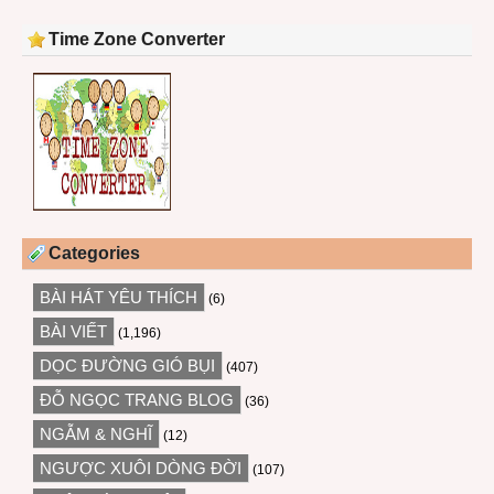
Time Zone Converter
Categories
BÀI HÁT YÊU THÍCH
(6)
BÀI VIẾT
(1,196)
DỌC ĐƯỜNG GIÓ BỤI
(407)
ĐỖ NGỌC TRANG BLOG
(36)
NGẪM & NGHĨ
(12)
NGƯỢC XUÔI DÒNG ĐỜI
(107)