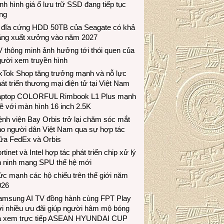
nh hình giá ổ lưu trữ SSD đang tiếp tục
ng
 đĩa cứng HDD 50TB của Seagate có khả
ăng xuất xưởng vào năm 2027
 thông minh ảnh hưởng tới thói quen của
gười xem truyền hình
ikTok Shop tăng trưởng mạnh và nỗ lực
át triển thương mại điện tử tại Việt Nam
aptop COLORFUL Rimbook L1 Plus mạnh
 với màn hình 16 inch 2.5K
nh viện Bay Orbis trở lại chăm sóc mắt
ho người dân Việt Nam qua sự hợp tác
iữa FedEx và Orbis
rtinet và Intel hợp tác phát triển chip xử lý
n ninh mạng SPU thế hệ mới
c mạnh các hộ chiếu trên thế giới năm
026
amsung AI TV đồng hành cùng FPT Play
i nhiều ưu đãi giúp người hâm mộ bóng
á xem trực tiếp ASEAN HYUNDAI CUP