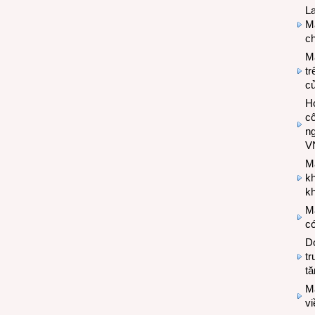
L
Ma
ch
M
tr
c
Hợ
cô
n
V
M
k
kh
M
có
Do
tr
tă
M
v