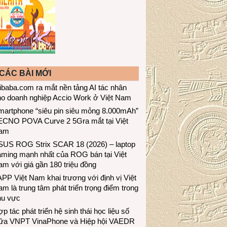
CÁC BÀI MỚI
ibaba.com ra mắt nền tảng AI tác nhân
ho doanh nghiệp Accio Work ở Việt Nam
martphone “siêu pin siêu mỏng 8.000mAh”
ECNO POVA Curve 2 5Gra mắt tại Việt
am
SUS ROG Strix SCAR 18 (2026) – laptop
aming mạnh nhất của ROG bán tại Việt
m với giá gần 180 triệu đồng
PP Việt Nam khai trương với định vị Việt
m là trung tâm phát triển trọng điểm trong
hu vực
p tác phát triển hệ sinh thái học liệu số
iữa VNPT VinaPhone và Hiệp hội VAEDR