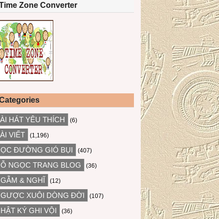
Time Zone Converter
Categories
ÀI HÁT YÊU THÍCH
(6)
ÀI VIẾT
(1,196)
ỌC ĐƯỜNG GIÓ BỤI
(407)
Ỗ NGỌC TRANG BLOG
(36)
GẪM & NGHĨ
(12)
GƯỢC XUÔI DÒNG ĐỜI
(107)
HẬT KÝ GHI VỘI
(36)