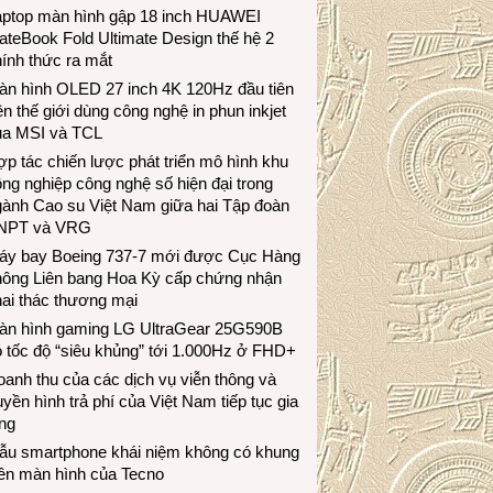
aptop màn hình gập 18 inch HUAWEI
teBook Fold Ultimate Design thế hệ 2
ính thức ra mắt
àn hình OLED 27 inch 4K 120Hz đầu tiên
ên thế giới dùng công nghệ in phun inkjet
ủa MSI và TCL
p tác chiến lược phát triển mô hình khu
ng nghiệp công nghệ số hiện đại trong
gành Cao su Việt Nam giữa hai Tập đoàn
NPT và VRG
áy bay Boeing 737-7 mới được Cục Hàng
hông Liên bang Hoa Kỳ cấp chứng nhận
ai thác thương mại
àn hình gaming LG UltraGear 25G590B
 tốc độ “siêu khủng” tới 1.000Hz ở FHD+
anh thu của các dịch vụ viễn thông và
uyền hình trả phí của Việt Nam tiếp tục gia
ng
ẫu smartphone khái niệm không có khung
iền màn hình của Tecno