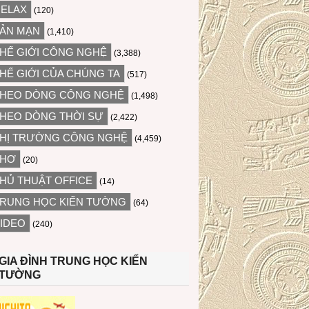
ELAX
(120)
ẢN MẠN
(1,410)
HẾ GIỚI CÔNG NGHỆ
(3,388)
HẾ GIỚI CỦA CHÚNG TA
(517)
HEO DÒNG CÔNG NGHỆ
(1,498)
HEO DÒNG THỜI SỰ
(2,422)
HỊ TRƯỜNG CÔNG NGHỆ
(4,459)
THƠ
(20)
HỦ THUẬT OFFICE
(14)
RUNG HỌC KIẾN TƯỜNG
(64)
IDEO
(240)
GIA ĐÌNH TRUNG HỌC KIẾN
TƯỜNG