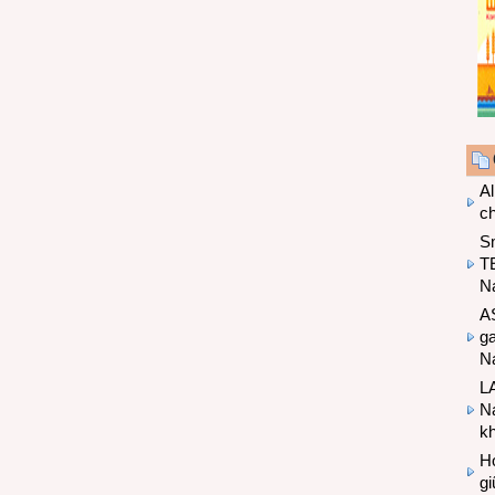
Al
c
S
T
N
A
g
Na
LA
Na
k
Hợ
g