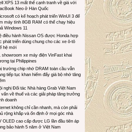
ll XPS 13 mất thế cạnh tranh về giá với
acBook Neo ở Hàn Quốc
crosoft có kế hoạch phát triển WinUI 3 để
àm máy tính 8GB RAM có thể chạy hiệu
uả Windows 11
ệ điều hành Nissan OS được Honda hợp
c phát triển dùng chung cho các xe ô-tô
ế hệ mới
1 showroom xe máy điện VinFast khai
ương tại Philippines
hị trường chip nhớ DRAM toàn cầu vẫn
ng tiếp tục khan hiếm đẩy giá bộ nhớ tăng
hêm
i nghị Đối tác Nhà hàng Grab Việt Nam
 vấn về thuế và các giải pháp tăng trưởng
inh doanh
ternet không chỉ cần nhanh, mà còn phải
ủ rộng khắp và ổn định ở mọi góc nhà
V OLED cao cấp được LG lần đầu tiên áp
ụng bảo hành 5 năm ở Việt Nam