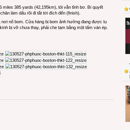
tại
 miles 385 yards (42,195km), tôi vẫn tỉnh bơ. Bí quyết
Boston
hân làm dấu rồi đi tắt tới đích đến (finish).
 là nơi nổ bom. Cửa hàng bị bom ảnh hưởng đang được tu
 kính bị vỡ chưa thay, phải che tạm bằng một tấm ván ép.