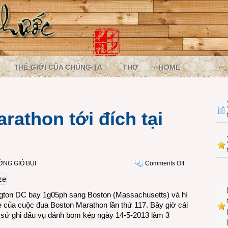
THẾ GIỚI CỦA CHÚNG TA
THƠ
HOME
rathon tới đích tại
on
NG GIÓ BỤI
Comments Off
Tôi
chạy
đua
ington DC bay 1g05ph sang Boston (Massachusetts) và hì
marathon
ne của cuộc đua Boston Marathon lần thứ 117. Bây giờ cái
tới
ch sử ghi dấu vụ đánh bom kép ngày 14-5-2013 làm 3
đích