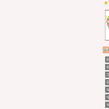
B
B
D
Đ
N
N
N