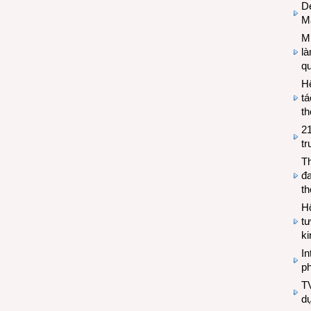
De
M
Mi
l
q
H
tá
th
2
tr
T
đa
t
Hộ
tư
k
In
ph
T
d