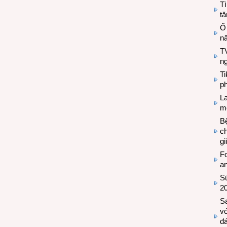
Tì
tă
Ổ
n
TV
n
T
ph
L
mẽ
Bệ
c
g
Fo
a
Sứ
2
S
vớ
đ