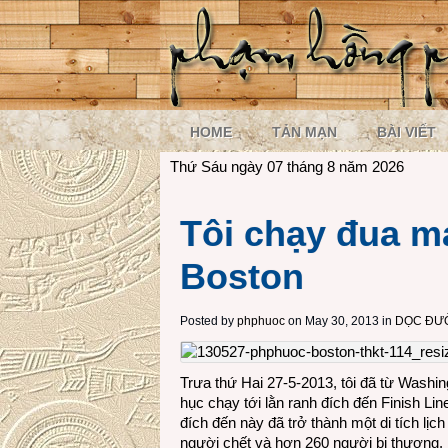
HOME
TẢN MẠN
BÀI VIẾT
Thứ Sáu ngày 07 tháng 8 năm 2026
Tôi chạy đua ma
Boston
Posted by
phphuoc
on May 30, 2013 in
DỌC ĐƯỜ
Trưa thứ Hai 27-5-2013, tôi đã từ Wash
hục chạy tới lằn ranh đích đến Finish Li
đích đến này đã trở thành một di tích lị
người chết và hơn 260 người bị thương.