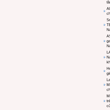
t
Al
c
S
T
N
A
g
Na
LA
Na
k
Hợ
g
L
Ma
ch
M
tr
c