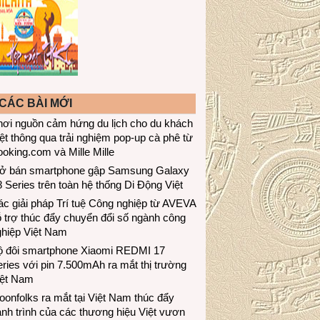
CÁC BÀI MỚI
hơi nguồn cảm hứng du lịch cho du khách
ệt thông qua trải nghiệm pop-up cà phê từ
oking.com và Mille Mille
ở bán smartphone gập Samsung Galaxy
 Series trên toàn hệ thống Di Động Việt
c giải pháp Trí tuệ Công nghiệp từ AVEVA
 trợ thúc đẩy chuyển đổi số ngành công
ghiệp Việt Nam
ộ đôi smartphone Xiaomi REDMI 17
ries với pin 7.500mAh ra mắt thị trường
iệt Nam
onfolks ra mắt tại Việt Nam thúc đẩy
nh trình của các thương hiệu Việt vươn