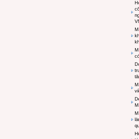
Hợ
cô
n
V
M
k
kh
M
có
Do
tr
tă
M
v
De
M
Mi
l
q
H