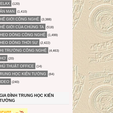
ELAX
(120)
ẢN MẠN
(1,410)
HẾ GIỚI CÔNG NGHỆ
(3,388)
HẾ GIỚI CỦA CHÚNG TA
(518)
HEO DÒNG CÔNG NGHỆ
(1,499)
HEO DÒNG THỜI SỰ
(2,422)
HỊ TRƯỜNG CÔNG NGHỆ
(4,463)
THƠ
(20)
HỦ THUẬT OFFICE
(14)
RUNG HỌC KIẾN TƯỜNG
(64)
IDEO
(240)
GIA ĐÌNH TRUNG HỌC KIẾN
TƯỜNG