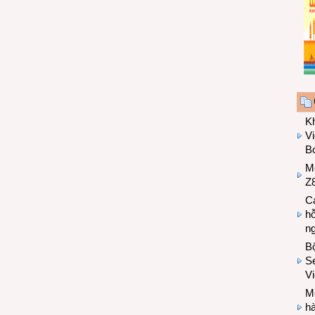
K
Vi
Bo
M
Z8
Cá
hỗ
n
B
Se
V
Mo
hà