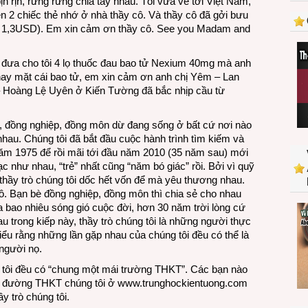
n rịn, rưng rưng chia tay nhau. Tôi vừa về tới Việt Nam,
n 2 chiếc thẻ nhớ ở nhà thầy cô. Và thầy cô đã gởi bưu
chỉ 1,3USD). Em xin cảm ơn thầy cô. See you Madam and
đưa cho tôi 4 lọ thuốc đau bao tử Nexium 40mg mà anh
ay mặt cái bao tử, em xin cảm ơn anh chị Yêm – Lan
 Hoàng Lệ Uyên ở Kiến Tường đã bắc nhịp cầu từ
ò, đồng nghiệp, đồng môn dừ đang sống ở bất cứ nơi nào
nhau. Chúng tôi đã bắt đầu cuộc hành trình tìm kiếm và
 năm 1975 để rồi mãi tới đầu năm 2010 (35 năm sau) mới
ạc như nhau, “trẻ” nhất cũng “năm bó giác” rồi. Bởi vì quỹ
 thầy trò chúng tôi dốc hết vốn để mà yêu thương nhau.
cô. Bạn bè đồng nghiệp, đồng môn thì chia sẻ cho nhau
a bao nhiêu sóng gió cuộc đời, hơn 30 năm trời lòng cứ
au trong kiếp này, thầy trò chúng tôi là những người thực
iểu rằng những lần gặp nhau của chúng tôi đều có thể là
người nọ.
g tôi đều có “chung một mái trường THKT”. Các bạn nào
Từ đường THKT chúng tôi ở
www.trunghockientuong.com
y trò chúng tôi.