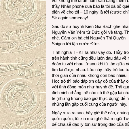
vui không thể tả để hôm sau càng thêm bị
thầy Nhãn phone qua báo là tôi đã bỏ quê
điện về cho tôi – 10 ngày là tới (cước 
Sir again someday!
Sau đó sư huynh Kiến Già Bách ghé nhà 
Nguyễn Văn Yêm từ Đức gởi về tặng. Th
nhé. Cảm ơn bà chị Nguyễn Thị Quyến –
Saigon tới tận nước Đức.
Tình nghĩa THKT là như vậy đó. Thầy tr
trên hành tinh cũng đều luôn đau đáu về 
đoàn tụ với nhau từ sau khi tứ tán giữa
tìm lại được nhau. Lúc này thầy trò tóc b
thời gian của nhau không còn bao nhiêu,
Học trò thì báo đáp ơn dậy dỗ của thầy 
với tình đồng môn như huynh đệ. Trải qu
đinh ninh chẳng thể nào có thể gặp lại nh
tế (nhưng không bao giờ thực dụng) để h
những lần gặp cuối cùng của người này, 
Ngày xưa ra sao, bây giờ thế nào, chún
quởn quởn, tôi xin mời ghé thăm ngôi 
để chia sẻ đạo lý tôn sư trọng đạo của thầ