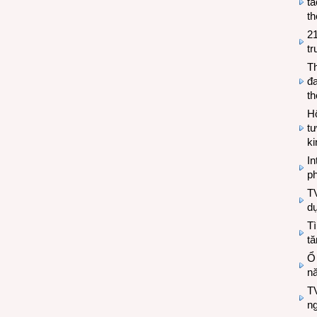
tá
th
2
tr
T
đa
t
Hộ
tư
k
In
ph
T
d
Tì
tă
Ổ
n
TV
n