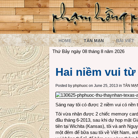
HOME
TẢN MẠN
BÀI VIẾT
Thứ Bảy ngày 08 tháng 8 năm 2026
Hai niềm vui từ
Posted by
phphuoc
on June 25, 2013 in
TẢN MẠ
Sáng nay tôi có được 2 niềm vui có nền t
Tôi vừa nhận được 2 chiếc memory card
đầu tháng 6-2013, sau khi dự họp mặt G
tiên tại Wichita (Kansas), tôi và anh Ng
một đêm để bữa sau tôi về Việt Nam, an