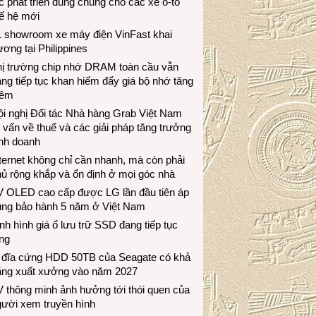
c phát triển dùng chung cho các xe ô-tô
ế hệ mới
1 showroom xe máy điện VinFast khai
ương tại Philippines
hị trường chip nhớ DRAM toàn cầu vẫn
ng tiếp tục khan hiếm đẩy giá bộ nhớ tăng
hêm
i nghị Đối tác Nhà hàng Grab Việt Nam
 vấn về thuế và các giải pháp tăng trưởng
inh doanh
ternet không chỉ cần nhanh, mà còn phải
ủ rộng khắp và ổn định ở mọi góc nhà
V OLED cao cấp được LG lần đầu tiên áp
ụng bảo hành 5 năm ở Việt Nam
nh hình giá ổ lưu trữ SSD đang tiếp tục
ng
 đĩa cứng HDD 50TB của Seagate có khả
ăng xuất xưởng vào năm 2027
 thông minh ảnh hưởng tới thói quen của
gười xem truyền hình