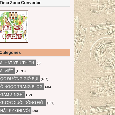
Time Zone Converter
Categories
ÀI HÁT YÊU THÍCH
(6)
ÀI VIẾT
(1,196)
ỌC ĐƯỜNG GIÓ BỤI
(407)
Ỗ NGỌC TRANG BLOG
(36)
GẪM & NGHĨ
(12)
GƯỢC XUÔI DÒNG ĐỜI
(107)
HẬT KÝ GHI VỘI
(36)