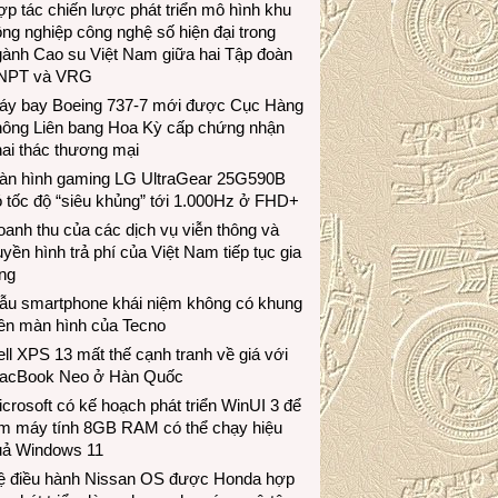
p tác chiến lược phát triển mô hình khu
ng nghiệp công nghệ số hiện đại trong
gành Cao su Việt Nam giữa hai Tập đoàn
NPT và VRG
áy bay Boeing 737-7 mới được Cục Hàng
hông Liên bang Hoa Kỳ cấp chứng nhận
ai thác thương mại
àn hình gaming LG UltraGear 25G590B
 tốc độ “siêu khủng” tới 1.000Hz ở FHD+
anh thu của các dịch vụ viễn thông và
uyền hình trả phí của Việt Nam tiếp tục gia
ng
ẫu smartphone khái niệm không có khung
iền màn hình của Tecno
ll XPS 13 mất thế cạnh tranh về giá với
acBook Neo ở Hàn Quốc
crosoft có kế hoạch phát triển WinUI 3 để
àm máy tính 8GB RAM có thể chạy hiệu
uả Windows 11
ệ điều hành Nissan OS được Honda hợp