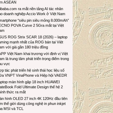
ầm ASEAN
ibaba.com ra mắt nền tảng AI tác nhân
ho doanh nghiệp Accio Work ở Việt Nam
martphone “siêu pin siêu mỏng 8.000mAh”
ECNO POVA Curve 2 5Gra mắt tại Việt
am
SUS ROG Strix SCAR 18 (2026) – laptop
aming mạnh nhất của ROG bán tại Việt
m với giá gần 180 triệu đồng
PP Việt Nam khai trương với định vị Việt
m là trung tâm phát triển trọng điểm trong
hu vực
p tác phát triển hệ sinh thái học liệu số
iữa VNPT VinaPhone và Hiệp hội VAEDR
aptop màn hình gập 18 inch HUAWEI
teBook Fold Ultimate Design thế hệ 2
ính thức ra mắt
àn hình OLED 27 inch 4K 120Hz đầu tiên
ên thế giới dùng công nghệ in phun inkjet
ủa MSI và TCL