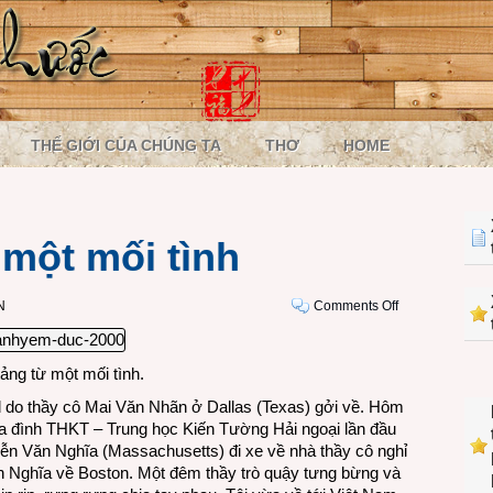
THẾ GIỚI CỦA CHÚNG TA
THƠ
HOME
 một mối tình
on
N
Comments Off
Hai
niềm
vui
ảng từ một mối tình.
từ
 do thầy cô Mai Văn Nhãn ở Dallas (Texas) gởi về. Hôm
một
ia đình THKT – Trung học Kiến Tường Hải ngoại lần đầu
mối
uyễn Văn Nghĩa (Massachusetts) đi xe về nhà thầy cô nghỉ
tình
h Nghĩa về Boston. Một đêm thầy trò quậy tưng bừng và