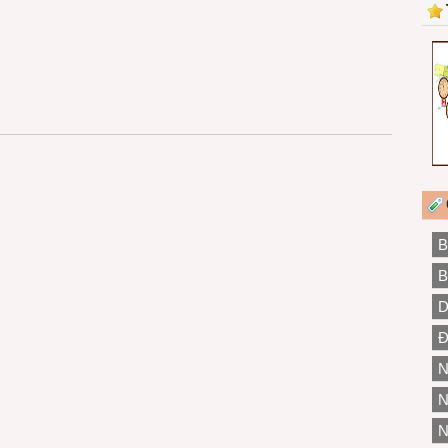
B
B
D
Đ
N
N
N