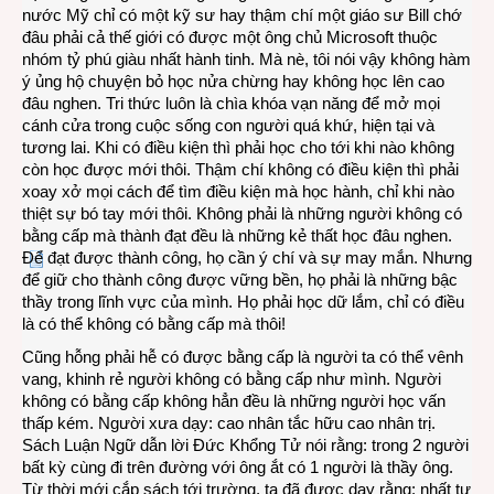
nước Mỹ chỉ có một kỹ sư hay thậm chí một giáo sư Bill chớ
đâu phải cả thế giới có được một ông chủ Microsoft thuộc
nhóm tỷ phú giàu nhất hành tinh. Mà nè, tôi nói vậy không hàm
ý ủng hộ chuyện bỏ học nửa chừng hay không học lên cao
đâu nghen. Tri thức luôn là chìa khóa vạn năng để mở mọi
cánh cửa trong cuộc sống con người quá khứ, hiện tại và
tương lai. Khi có điều kiện thì phải học cho tới khi nào không
còn học được mới thôi. Thậm chí không có điều kiện thì phải
xoay xở mọi cách để tìm điều kiện mà học hành, chỉ khi nào
thiệt sự bó tay mới thôi. Không phải là những người không có
bằng cấp mà thành đạt đều là những kẻ thất học đâu nghen.
Để đạt được thành công, họ cần ý chí và sự may mắn. Nhưng
để giữ cho thành công được vững bền, họ phải là những bậc
thầy trong lĩnh vực của mình. Họ phải học dữ lắm, chỉ có điều
là có thể không có bằng cấp mà thôi!
Cũng hỗng phải hễ có được bằng cấp là người ta có thể vênh
vang, khinh rẻ người không có bằng cấp như mình. Người
không có bằng cấp không hẳn đều là những người học vấn
thấp kém. Người xưa dạy: cao nhân tắc hữu cao nhân trị.
Sách Luận Ngữ dẫn lời Đức Khổng Tử nói rằng: trong 2 người
bất kỳ cùng đi trên đường với ông ắt có 1 người là thầy ông.
Từ thời mới cắp sách tới trường, ta đã được dạy rằng: nhất tự