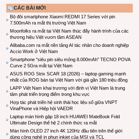
CÁC BÀI MỚI
Bộ đôi smartphone Xiaomi REDMI 17 Series với pin
7.500mAh ra mắt thị trường Việt Nam
Moonfolks ra mắt tại Việt Nam thúc đẩy hành trình của các
thương hiệu Việt vươn tầm ASEAN
Alibaba.com ra mắt nền tảng AI tác nhân cho doanh nghiệp
Accio Work ở Việt Nam
Smartphone “siêu pin siêu mỏng 8.000mAh” TECNO POVA
Curve 2 5Gra mắt tại Việt Nam
ASUS ROG Strix SCAR 18 (2026) – laptop gaming mạnh
nhất của ROG bán tại Việt Nam với giá gần 180 triệu đồng
LAPP Việt Nam khai trương với định vị Việt Nam là trung
tâm phát triển trọng điểm trong khu vực
Hợp tác phát triển hệ sinh thái học liệu số giữa VNPT
VinaPhone và Hiệp hội VAEDR
Laptop màn hình gập 18 inch HUAWEI MateBook Fold
Ultimate Design thế hệ 2 chính thức ra mắt
Màn hình OLED 27 inch 4K 120Hz đầu tiên trên thế giới
dùng công nghệ in phun inkjet của MSI và TCL