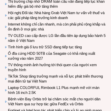
Thị trường chip nhớ DRAM toàn cầu vẫn đang tiếp tục khan
hiếm đẩy giá bộ nhớ tăng thêm
Hội nghị Đối tác Nhà hàng Grab Việt Nam tư vấn về thuế và
các giải pháp tăng trưởng kinh doanh
Internet không chỉ cần nhanh, mà còn phải phủ rộng khắp và
ổn định ở mọi góc nhà
TV OLED cao cấp được LG lần đầu tiên áp dụng bảo hành 5
năm ở Việt Nam
Tình hình giá ổ lưu trữ SSD đang tiếp tục tăng
Ổ đĩa cứng HDD 50TB của Seagate có khả năng xuất
xưởng vào năm 2027
TV thông minh ảnh hưởng tới thói quen của người xem
truyền hình
TikTok Shop tăng trưởng mạnh và nỗ lực phát triển thương
mại điện tử tại Việt Nam
Laptop COLORFUL Rimbook L1 Plus mạnh mẽ với màn
hình 16 inch 2.5K
Bệnh viện Bay Orbis trở lại chăm sóc mắt cho người dân
Việt Nam qua sự hợp tác giữa FedEx và Orbis
Fortinet và Intel hợp tác phát triển chip xử lý an ninh mạng