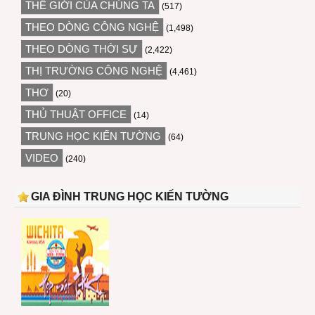
THẾ GIỚI CỦA CHÚNG TA
(517)
THEO DÒNG CÔNG NGHỆ
(1,498)
THEO DÒNG THỜI SỰ
(2,422)
THỊ TRƯỜNG CÔNG NGHỆ
(4,461)
THƠ
(20)
THỦ THUẬT OFFICE
(14)
TRUNG HỌC KIẾN TƯỜNG
(64)
VIDEO
(240)
GIA ĐÌNH TRUNG HỌC KIẾN TƯỜNG