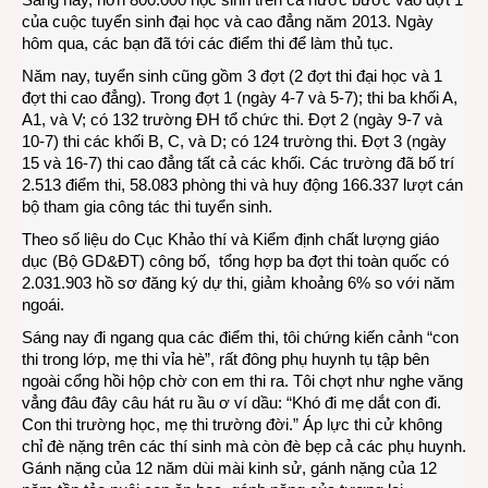
của cuộc tuyển sinh đại học và cao đẳng năm 2013. Ngày
tử
hôm qua, các bạn đã tới các điểm thi để làm thủ tục.
tựu
trườn
Năm nay, tuyển sinh cũng gồm 3 đợt (2 đợt thi đại học và 1
thi
đợt thi cao đẳng). Trong đợt 1 (ngày 4-7 và 5-7); thi ba khối A,
A1, và V; có 132 trường ĐH tổ chức thi. Đợt 2 (ngày 9-7 và
10-7) thi các khối B, C, và D; có 124 trường thi. Đợt 3 (ngày
15 và 16-7) thi cao đẳng tất cả các khối. Các trường đã bố trí
2.513 điểm thi, 58.083 phòng thi và huy động 166.337 lượt cán
bộ tham gia công tác thi tuyển sinh.
Theo số liệu do Cục Khảo thí và Kiểm định chất lượng giáo
dục (Bộ GD&ĐT) công bố, tổng hợp ba đợt thi toàn quốc có
2.031.903 hồ sơ đăng ký dự thi, giảm khoảng 6% so với năm
ngoái.
Sáng nay đi ngang qua các điểm thi, tôi chứng kiến cảnh “con
thi trong lớp, mẹ thi vỉa hè”, rất đông phụ huynh tụ tập bên
ngoài cổng hồi hộp chờ con em thi ra. Tôi chợt như nghe văng
vẳng đâu đây câu hát ru ầu ơ ví dầu: “Khó đi mẹ dắt con đi.
Con thi trường học, mẹ thi trường đời.” Áp lực thi cử không
chỉ đè nặng trên các thí sinh mà còn đè bẹp cả các phụ huynh.
Gánh nặng của 12 năm dùi mài kinh sử, gánh nặng của 12