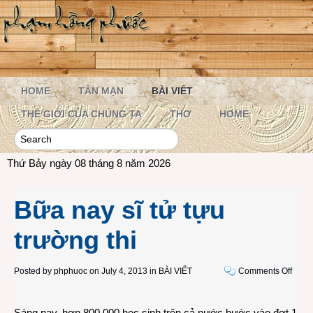
HOME
TẢN MẠN
BÀI VIẾT
THẾ GIỚI CỦA CHÚNG TA
THƠ
HOME
Thứ Bảy ngày 08 tháng 8 năm 2026
Bữa nay sĩ tử tựu
trường thi
on
Posted by
phphuoc
on July 4, 2013 in
BÀI VIẾT
Comments Off
Bữa
nay
Sáng nay, hơn 800.000 học sinh trên cả nước bước vào đợt 1
sĩ