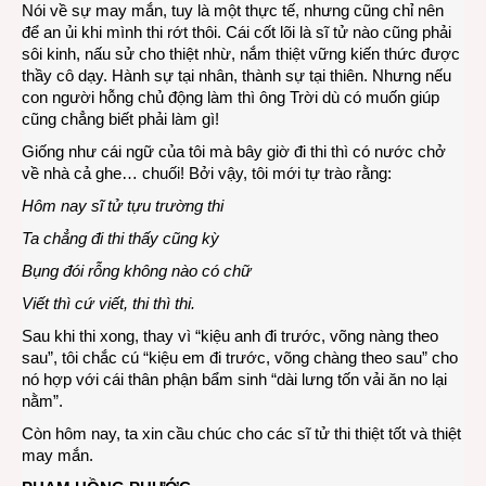
Nói về sự may mắn, tuy là một thực tế, nhưng cũng chỉ nên
để an ủi khi mình thi rớt thôi. Cái cốt lõi là sĩ tử nào cũng phải
sôi kinh, nấu sử cho thiệt nhừ, nắm thiệt vững kiến thức được
thầy cô dạy. Hành sự tại nhân, thành sự tại thiên. Nhưng nếu
con người hỗng chủ động làm thì ông Trời dù có muốn giúp
cũng chẳng biết phải làm gì!
Giống như cái ngữ của tôi mà bây giờ đi thi thì có nước chở
về nhà cả ghe… chuối! Bởi vậy, tôi mới tự trào rằng:
Hôm nay sĩ tử tựu trường thi
Ta chẳng đi thi thấy cũng kỳ
Bụng đói rỗng không nào có chữ
Viết thì cứ viết, thi thì thi.
Sau khi thi xong, thay vì “kiệu anh đi trước, võng nàng theo
sau”, tôi chắc cú “kiệu em đi trước, võng chàng theo sau” cho
nó hợp với cái thân phận bẩm sinh “dài lưng tốn vải ăn no lại
nằm”.
Còn hôm nay, ta xin cầu chúc cho các sĩ tử thi thiệt tốt và thiệt
may mắn.