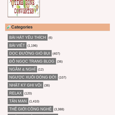
Categories
BÀI HÁT YÊU THÍCH
(6)
BÀI VIẾT
(1,196)
DỌC ĐƯỜNG GIÓ BỤI
(407)
ĐỖ NGỌC TRANG BLOG
(36)
NGẪM & NGHĨ
(12)
NGƯỢC XUÔI DÒNG ĐỜI
(107)
NHẬT KÝ GHI VỘI
(36)
RELAX
(120)
TẢN MẠN
(1,410)
THẾ GIỚI CÔNG NGHỆ
(3,388)