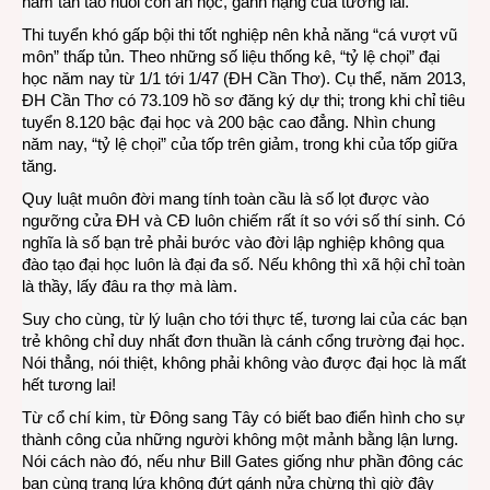
năm tần tảo nuôi con ăn học, gánh nặng của tương lai.
Thi tuyển khó gấp bội thi tốt nghiệp nên khả năng “cá vượt vũ
môn” thấp tủn. Theo những số liệu thống kê, “tỷ lệ chọi” đại
học năm nay từ 1/1 tới 1/47 (ĐH Cần Thơ). Cụ thể, năm 2013,
ĐH Cần Thơ có 73.109 hồ sơ đăng ký dự thi; trong khi chỉ tiêu
tuyển 8.120 bậc đại học và 200 bậc cao đẳng. Nhìn chung
năm nay, “tỷ lệ chọi” của tốp trên giảm, trong khi của tốp giữa
tăng.
Quy luật muôn đời mang tính toàn cầu là số lọt được vào
ngưỡng cửa ĐH và CĐ luôn chiếm rất ít so với số thí sinh. Có
nghĩa là số bạn trẻ phải bước vào đời lập nghiệp không qua
đào tạo đại học luôn là đại đa số. Nếu không thì xã hội chỉ toàn
là thầy, lấy đâu ra thợ mà làm.
Suy cho cùng, từ lý luận cho tới thực tế, tương lai của các bạn
trẻ không chỉ duy nhất đơn thuần là cánh cổng trường đại học.
Nói thẳng, nói thiệt, không phải không vào được đại học là mất
hết tương lai!
Từ cổ chí kim, từ Đông sang Tây có biết bao điển hình cho sự
thành công của những người không một mảnh bằng lận lưng.
Nói cách nào đó, nếu như Bill Gates giống như phần đông các
bạn cùng trang lứa không đứt gánh nửa chừng thì giờ đây