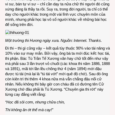
vi sư, bán tự vi sư – chỉ cần dạy ta nửa chữ thì người đó cũng
xứng đáng là thầy ta rồi. Suy ra, trong đời người, ta chỉ có thể
dạy cho người khác trong một vài lĩnh vực chuyên môn của
mình, nhưng phải học lại vô số người khác về những bài học
để sống trên đời.
Một trường thi Hương ngày xưa. Nguồn: Internet. Thanks.
Đi thi – thi gì cũng vậy – kết quả tùy thuộc 90% vào tài năng và
10% vào sự may mắn. Bởi vậy, ông bà ta mới đúc kết: học tài,
thi phận. Bác Tú Trần Tế Xương văn hay chữ tốt đến như vậy
mà phải sau 3 lần trượt vỏ chuối (các khoa thi năm 1886, 1888
và 1891), mãi tới lần lều chõng thứ 4 (năm 1894) mới đậu
được tú tài (mà lại là “tú tài vớt” mới quê độ chớ). Sau đó ông
còn kiên trì thi thêm 4 khoa nữa mà vẫn chẳng đậu nổi cử
nhân. Nếu không thì bây giờ con cháu đã có đường tên Cử
Xương chớ đâu phải là Tú Xương. “Chuyên gia thi rớt” này
từng cay đắng viết rằng:
“Học đã sôi cơm, nhưng chửa chín,
Thi không ăn ớt thế mà cay!”