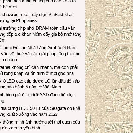
c phát triển dùng chung cho các xe ô-tô
ế hệ mới
1 showroom xe máy điện VinFast khai
ương tại Philippines
hị trường chip nhớ DRAM toàn cầu vẫn
ng tiếp tục khan hiếm đẩy giá bộ nhớ tăng
hêm
i nghị Đối tác Nhà hàng Grab Việt Nam
 vấn về thuế và các giải pháp tăng trưởng
inh doanh
ternet không chỉ cần nhanh, mà còn phải
ủ rộng khắp và ổn định ở mọi góc nhà
V OLED cao cấp được LG lần đầu tiên áp
ụng bảo hành 5 năm ở Việt Nam
nh hình giá ổ lưu trữ SSD đang tiếp tục
ng
 đĩa cứng HDD 50TB của Seagate có khả
ăng xuất xưởng vào năm 2027
 thông minh ảnh hưởng tới thói quen của
gười xem truyền hình