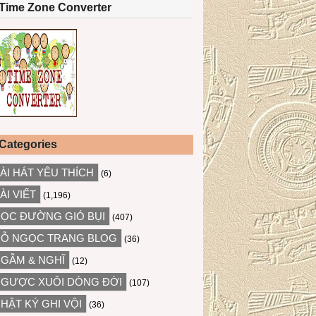
Time Zone Converter
Categories
ÀI HÁT YÊU THÍCH
(6)
ÀI VIẾT
(1,196)
ỌC ĐƯỜNG GIÓ BỤI
(407)
Ỗ NGỌC TRANG BLOG
(36)
GẪM & NGHĨ
(12)
GƯỢC XUÔI DÒNG ĐỜI
(107)
HẬT KÝ GHI VỘI
(36)