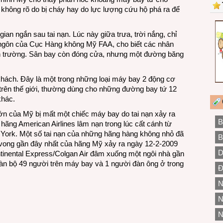
c, không rõ do bị cháy hay do lực lượng cứu hộ phá ra để
an ngắn sau tai nạn. Lúc này giữa trưa, trời nắng, chỉ
 ngôn của Cục Hàng không Mỹ FAA, cho biết các nhân
iện trường. Sân bay còn đóng cửa, nhưng một đường băng
ách. Đây là một trong những loại máy bay 2 động cơ
trên thế giới, thường dùng cho những đường bay tứ 12
khác.
ớn của Mỹ bị mất một chiếc máy bay do tai nạn xảy ra
B
hãng American Airlines lâm nạn trong lúc cất cánh từ
York. Một số tai nạn của những hãng hàng không nhỏ đã
B
g vong gần đây nhất của hãng Mỹ xảy ra ngày 12-2-2009
D
tinental Express/Colgan Air đâm xuống một ngôi nhà gần
toàn bộ 49 người trên máy bay và 1 người đàn ông ở trong
Đ
N
N
N