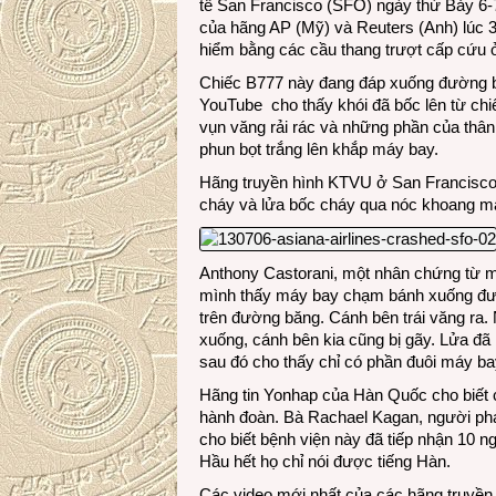
tế San Francisco (SFO) ngày thứ Bảy 6-7
của hãng AP (Mỹ) và Reuters (Anh) lúc 3
hiểm bằng các cầu thang trượt cấp cứu 
Chiếc B777 này đang đáp xuống đường băn
YouTube cho thấy khói đã bốc lên từ c
vụn văng rải rác và những phần của th
phun bọt trắng lên khắp máy bay.
Hãng truyền hình KTVU ở San Francisco 
cháy và lửa bốc cháy qua nóc khoang má
Anthony Castorani, một nhân chứng từ m
mình thấy máy bay chạm bánh xuống đường
trên đường băng. Cánh bên trái văng ra.
xuống, cánh bên kia cũng bị gãy. Lửa đã
sau đó cho thấy chỉ có phần đuôi máy bay 
Hãng tin Yonhap của Hàn Quốc cho biết 
hành đoàn. Bà Rachael Kagan, người phá
cho biết bệnh viện này đã tiếp nhận 10 n
Hầu hết họ chỉ nói được tiếng Hàn.
Các video mới nhất của các hãng truyền