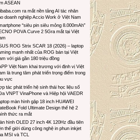
ầm ASEAN
ibaba.com ra mắt nền tảng AI tác nhân
ho doanh nghiệp Accio Work ở Việt Nam
martphone “siêu pin siêu mỏng 8.000mAh”
ECNO POVA Curve 2 5Gra mắt tại Việt
am
SUS ROG Strix SCAR 18 (2026) – laptop
aming mạnh nhất của ROG bán tại Việt
m với giá gần 180 triệu đồng
PP Việt Nam khai trương với định vị Việt
m là trung tâm phát triển trọng điểm trong
hu vực
p tác phát triển hệ sinh thái học liệu số
iữa VNPT VinaPhone và Hiệp hội VAEDR
aptop màn hình gập 18 inch HUAWEI
teBook Fold Ultimate Design thế hệ 2
ính thức ra mắt
àn hình OLED 27 inch 4K 120Hz đầu tiên
ên thế giới dùng công nghệ in phun inkjet
ủa MSI và TCL