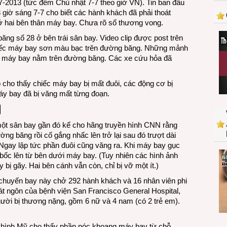
-2013 (tức đêm Chủ nhật 7-7 theo giờ VN). Tin ban đầu
khi
 giờ sáng 7-7 cho biết các hành khách đã phải thoát
đáp
ở hai bên thân máy bay. Chưa rõ số thương vong.
xuống
sân
g số 28 ở bên trái sân bay. Video clip được post trên
bay
hiếc máy bay sơn màu bạc trên đường băng. Những mảnh
San
ân máy bay nằm trên đường băng. Các xe cứu hỏa đã
Francisco
cho thấy chiếc máy bay bị mất đuôi, các động cơ bị
y bay đã bị văng mất từng đoạn.
ột sân bay gần đó kể cho hãng truyền hình CNN rằng
 băng rồi cố gắng nhấc lên trở lại sau đó trượt dài
 Ngay lập tức phần đuôi cũng văng ra. Khi máy bay gục
 bốc lên từ bên dưới máy bay. (Tuy nhiên
các
hình ảnh
bị gãy. Hai bên cánh vẫn còn, chỉ bị vỡ một ít.)
chuyến bay này chở 292 hành khách và 16 nhân viên phi
t ngôn của bệnh viện San Francisco General Hospital,
gười bị thương nặng, gồm 6 nữ và 4 nam (có 2 trẻ em).
 hình Mỹ cho thấy phần nóc khoang máy bay từ chỗ