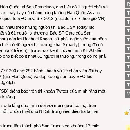
R
n Quốc tại San Francisco, cho biết có 1 người chết và
tai nạn máy bay của hãng hàng không Hàn Quốc Asiana
T
ay quốc tế SFO trưa 6-7-2013 (nửa đêm 7-7 theo giờ VN).
T
ác nhau theo những nguồn tin. Báo USA Today lúc
T
hết và 61 người bị thương. Báo SF Gate của San
 nạn) dẫn lời Rachael Kagan, nữ phát ngôn viên của bệnh
T
 biết có 40 người bị thương khá tệ (badly), trong đó có
T
ớn và 2 trẻ em). Trước đó, kênh truyền hình KTVU dẫn
ho biết có ít nhất 61 người bị thương, trong đó họ phải
T
777-200 chở 292 hành khách và 19 nhân viên đội bay
T
PM (giờ Hàn Quốc) và đáp xuống sân bay SFO lúc
10g23ph.
T
B) thông báo trên tài khoản Twitter của mình rằng một
V
n trường.
sự lo lắng của mình đối với mọi người có mặt trên
hỗ trợ cần thiết cho NTSB trong việc điều tra tai nạn
trung tâm thành phố San Francisco khoảng 13 mile