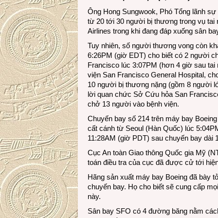
Ông Hong Sungwook, Phó Tổng lãnh sự Hà
từ 20 tới 30 người bị thương trong vụ 
Airlines trong khi đang đáp xuống sân b
Tuy nhiên, số người thương vong còn kh
6:26PM (giờ EDT) cho biết có 2 người c
Francisco lúc 3:07PM (hơn 4 giờ sau tai
viện San Francisco General Hospital, cho
10 người bị thương nặng (gồm 8 người l
lời quan chức Sở Cứu hỏa San Francisco c
chở 13 người vào bệnh viện.
Chuyến bay số 214 trên máy bay Boeing 
cất cánh từ Seoul (Hàn Quốc) lúc 5:04
11:28AM (giờ PDT) sau chuyến bay dài 
Cục An toàn Giao thông Quốc gia Mỹ (NTS
toán điều tra của cục đã được cử tới hiệ
Hãng sản xuất máy bay Boeing đã bày tỏ 
chuyến bay. Họ cho biết sẽ cung cấp mọi 
này.
Sân bay SFO có 4 đường băng nằm cách 