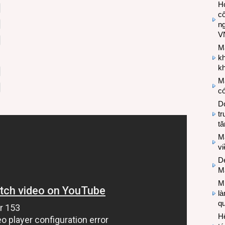
Hợ
cô
n
V
M
k
kh
M
có
Do
tr
tă
M
v
De
M
Mi
l
q
H