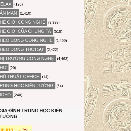
ELAX
(120)
ẢN MẠN
(1,410)
HẾ GIỚI CÔNG NGHỆ
(3,388)
HẾ GIỚI CỦA CHÚNG TA
(518)
HEO DÒNG CÔNG NGHỆ
(1,499)
HEO DÒNG THỜI SỰ
(2,422)
HỊ TRƯỜNG CÔNG NGHỆ
(4,463)
THƠ
(20)
HỦ THUẬT OFFICE
(14)
RUNG HỌC KIẾN TƯỜNG
(64)
IDEO
(240)
GIA ĐÌNH TRUNG HỌC KIẾN
TƯỜNG