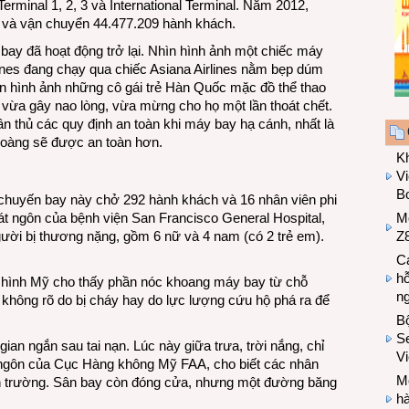
erminal 1, 2, 3 và International Terminal. Năm 2012,
 và vận chuyển 44.477.209 hành khách.
ay đã hoạt động trở lại. Nhìn hình ảnh một chiếc máy
ines đang chạy qua chiếc Asiana Airlines nằm bẹp dúm
 hình ảnh những cô gái trẻ Hàn Quốc mặc đồ thể thao
 vừa gây nao lòng, vừa mừng cho họ một lần thoát chết.
n thủ các quy định an toàn khi máy bay hạ cánh, nhất là
 hoàng sẽ được an toàn hơn.
K
Vi
Bo
chuyến bay này chở 292 hành khách và 16 nhân viên phi
t ngôn của bệnh viện San Francisco General Hospital,
M
gười bị thương nặng, gồm 6 nữ và 4 nam (có 2 trẻ em).
Z8
Cá
hỗ
 hình Mỹ cho thấy phần nóc khoang máy bay từ chỗ
n
c, không rõ do bị cháy hay do lực lượng cứu hộ phá ra để
B
Se
an ngắn sau tai nạn. Lúc này giữa trưa, trời nắng, chỉ
V
 ngôn của Cục Hàng không Mỹ FAA, cho biết các nhân
Mo
iện trường. Sân bay còn đóng cửa, nhưng một đường băng
hà