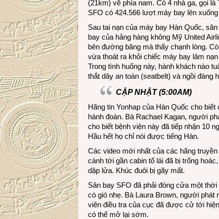
(21km) về phía nam. Có 4 nhà ga, gọi là T
SFO có 424.566 lượt máy bay lên xuống
Sau tai nạn của máy bay Hàn Quốc, sân b
bay của hảng hàng không Mỹ United Airl
bên đường băng mà thấy chạnh lòng. Còn
vừa thoát ra khỏi chiếc máy bay lâm nạn
Trong tình huống này, hành khách nào tuâ
thắt dây an toàn (seatbelt) và ngồi đàng
CẬP NHẬT (5:00AM)
Hãng tin Yonhap của Hàn Quốc cho biết 
hành đoàn. Bà Rachael Kagan, người phá
cho biết bệnh viện này đã tiếp nhận 10 n
Hầu hết họ chỉ nói được tiếng Hàn.
Các video mới nhất của các hãng truyền
cánh tới gần cabin tổ lái đã bị trống hoá
dập lửa. Khúc đuôi bị gãy mất.
Sân bay SFO đã phải đóng cửa một thời gi
có gió nhẹ. Bà Laura Brown, người phát
viên điều tra của cục đã được cử tới h
có thể mở lại sớm.