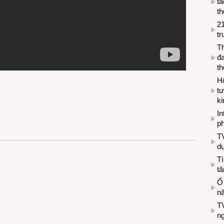
tá
th
2
tr
T
đa
t
Hộ
tư
k
In
ph
T
d
Tì
tă
Ổ
n
TV
n