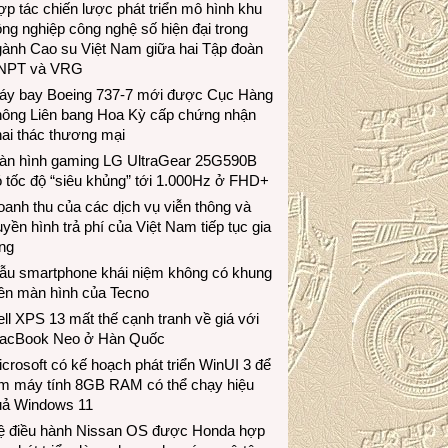
p tác chiến lược phát triển mô hình khu
ng nghiệp công nghệ số hiện đại trong
gành Cao su Việt Nam giữa hai Tập đoàn
NPT và VRG
áy bay Boeing 737-7 mới được Cục Hàng
hông Liên bang Hoa Kỳ cấp chứng nhận
ai thác thương mại
àn hình gaming LG UltraGear 25G590B
 tốc độ “siêu khủng” tới 1.000Hz ở FHD+
anh thu của các dịch vụ viễn thông và
uyền hình trả phí của Việt Nam tiếp tục gia
ng
ẫu smartphone khái niệm không có khung
iền màn hình của Tecno
ll XPS 13 mất thế cạnh tranh về giá với
acBook Neo ở Hàn Quốc
crosoft có kế hoạch phát triển WinUI 3 để
àm máy tính 8GB RAM có thể chạy hiệu
uả Windows 11
ệ điều hành Nissan OS được Honda hợp