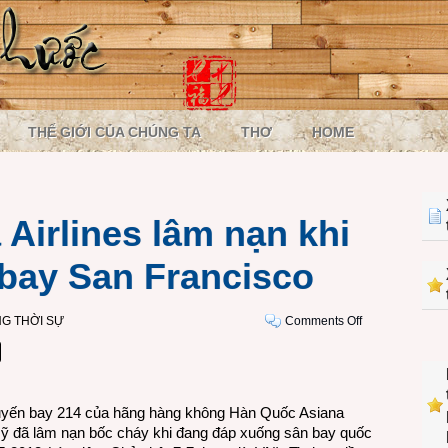
THẾ GIỚI CỦA CHÚNG TA
THƠ
HOME
Airlines lâm nạn khi
bay San Francisco
on
G THỜI SỰ
Comments Off
Máy
bay
Asiana
Airlines
uyến bay 214 của hãng hàng không Hàn Quốc Asiana
lâm
Mỹ đã lâm nạn bốc cháy khi đang đáp xuống sân bay quốc
nạn