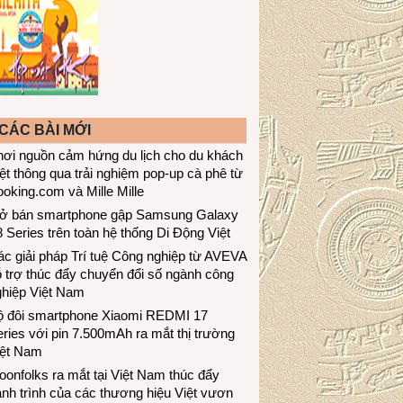
CÁC BÀI MỚI
hơi nguồn cảm hứng du lịch cho du khách
ệt thông qua trải nghiệm pop-up cà phê từ
oking.com và Mille Mille
ở bán smartphone gập Samsung Galaxy
 Series trên toàn hệ thống Di Động Việt
c giải pháp Trí tuệ Công nghiệp từ AVEVA
 trợ thúc đẩy chuyển đổi số ngành công
ghiệp Việt Nam
ộ đôi smartphone Xiaomi REDMI 17
ries với pin 7.500mAh ra mắt thị trường
iệt Nam
onfolks ra mắt tại Việt Nam thúc đẩy
nh trình của các thương hiệu Việt vươn