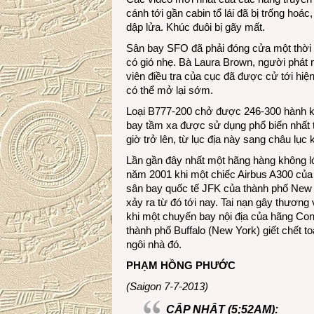
cánh tới gần cabin tổ lái đã bị trống hoá
dập lửa. Khúc đuôi bị gãy mất.
Sân bay SFO đã phải đóng cửa một thời gi
có gió nhẹ. Bà Laura Brown, người phát
viên điều tra của cục đã được cử tới h
có thể mở lại sớm.
Loại B777-200 chở được 246-300 hành kh
bay tầm xa được sử dụng phổ biến nhất 
giờ trở lên, từ lục địa này sang châu lục 
Lần gần đây nhất một hãng hàng không l
năm 2001 khi một chiếc Airbus A300 của 
sân bay quốc tế JFK của thành phố New 
xảy ra từ đó tới nay. Tai nạn gây thươn
khi một chuyến bay nội địa của hãng Con
thành phố Buffalo (New York) giết chết 
ngôi nhà đó.
PHẠM HỒNG PHƯỚC
(Saigon 7-7-2013)
CẬP NHẬT (5;52AM):