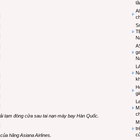
t
Al
c
S
T
N
A
g
Na
LA
Na
k
Hợ
g
L
Ma
ch
ải tạm đóng cửa sau tai nạn máy bay Hàn Quốc.
M
tr
c
của hãng Asiana Airlines.