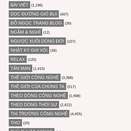
BÀI VIẾT
(1,196)
DỌC ĐƯỜNG GIÓ BỤI
(407)
ĐỖ NGỌC TRANG BLOG
(36)
NGẪM & NGHĨ
(12)
NGƯỢC XUÔI DÒNG ĐỜI
(107)
NHẬT KÝ GHI VỘI
(36)
RELAX
(120)
TẢN MẠN
(1,410)
THẾ GIỚI CÔNG NGHỆ
(3,388)
THẾ GIỚI CỦA CHÚNG TA
(517)
THEO DÒNG CÔNG NGHỆ
(1,498)
THEO DÒNG THỜI SỰ
(2,422)
THỊ TRƯỜNG CÔNG NGHỆ
(4,455)
THƠ
(20)