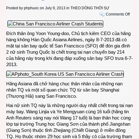
Posted by
phphuoc
on July 9, 2013 in
THEO DÒNG THỜI SỰ
on
Comments Off
Hai
nữ
sinh
Đích thân ông Yoon Young-doo, Chủ tịch kiêm CEO của hãng
Trun
hàng không Hàn Quốc Asiana Airlines, ngày 8-7-2013 đã có
Quốc
mặt tại sân bay quốc tế San Francisco (SFO) để đón gia đình
bất
2 nữ sinh Trung Quốc bị chết trong tai nạn chuyến bay 214
hạnh
của hãng này trong khi đang đáp xuống sân bay SFO trưa 6-7-
học
2013.
giỏi,
tài
năng
Hãng Asiana đã chở hàng chục thân nhân của những nạn
và
nhân TQ và một số quan chức TQ từ sân bay Shanghai
dễ
(Thượng Hải) sang San Francisco.
thươ
Hai nữ sinh TQ này là những người duy nhất chết trong tai nạn
máy bay. Wang Linjia và Ye Mengyuan cùng 16 tuổi (hãng tin
Anh Reuters sáng nay nói Wang 17 tuổi) là bạn thân học cùng
lớp tại trường Trung học Giang Sơn của thành phố Jiangshan
(Giang Sơn) thuộc tỉnh Zhejiang (Chiết Giang) ở miền đông
TQ. Họ thuộc nhóm 29 học sinh và 5 thầy cô của trường tham