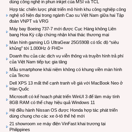
dùng công nghệ in phun inkjet của MSI và TCL
Hợp tác chiến lược phát triển mô hình khu công nghiệp công
nghệ số hiện đại trong ngành Cao su Việt Nam giữa hai Tập
đoàn VNPT và VRG
Máy bay Boeing 737-7 mới được Cục Hàng không Liên
bang Hoa Kỳ cấp chứng nhận khai thác thương mại
Màn hình gaming LG UltraGear 25G590B có tốc độ “siêu
khủng” tới 1.000Hz ở FHD+
Doanh thu của các dịch vụ viễn thông và truyền hình trả phí
của Việt Nam tiếp tục gia tăng
Mẫu smartphone khái niệm không có khung viền màn hình
của Tecno
Dell XPS 13 mất thế cạnh tranh về giá với MacBook Neo ở
Hàn Quốc
Microsoft có kế hoạch phát triển WinUI 3 để làm máy tính
8GB RAM có thể chạy hiệu quả Windows 11
Hệ điều hành Nissan OS được Honda hợp tác phát triển
dùng chung cho các xe ô-tô thế hệ mới
21 showroom xe máy điện VinFast khai trương tại
Philippines