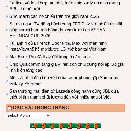
Fortinet và Intel hợp tác phát triển chip xử lý an ninh mạng
SPU thế hệ mới
Sức mạnh các hộ chiếu trên thế giới năm 2026
Samsung AI TV đồng hành cùng FPT Play với nhiều ưu đãi
giúp người hâm mộ bóng đá xem trực tiếp ASEAN
HYUNDAI CUP 2026
Tủ lạnh 4 cửa French Door Fit & Max với màn hình
InstaViewthế hệ mớiđược LG mở bán tại Việt Nam
MacBook Pro đã thay đổi trong 5 năm qua
Chip Qualcomm tăng giá vì hết còn chịu đựng nổi áp lực giá
linh kiện tăng cao
Một cái nhìn đầu tiên về bộ ba smartphone gập Samsung
Galaxy Z8 Series
Sàn thương mại điện tử Lazada đồng hành cùng JBL dưa
thiết bị âm thanh chất lượng đến với nhiều người Việt
CÁC BÀI TRONG THÁNG
CÁC
BÀI
TRONG