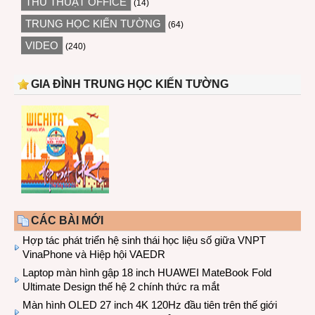
THỦ THUẬT OFFICE
(14)
TRUNG HỌC KIẾN TƯỜNG
(64)
VIDEO
(240)
GIA ĐÌNH TRUNG HỌC KIẾN TƯỜNG
CÁC BÀI MỚI
Hợp tác phát triển hệ sinh thái học liệu số giữa VNPT
VinaPhone và Hiệp hội VAEDR
Laptop màn hình gập 18 inch HUAWEI MateBook Fold
Ultimate Design thế hệ 2 chính thức ra mắt
Màn hình OLED 27 inch 4K 120Hz đầu tiên trên thế giới