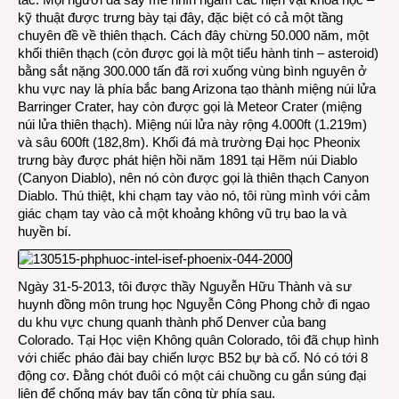
kỹ thuật được trưng bày tại đây, đặc biệt có cả một tầng
chuyên đề về thiên thạch. Cách đây chừng 50.000 năm, một
khối thiên thạch (còn được gọi là một tiểu hành tinh – asteroid)
bằng sắt nặng 300.000 tấn đã rơi xuống vùng bình nguyên ở
khu vực nay là phía bắc bang Arizona tạo thành miệng núi lửa
Barringer Crater, hay còn được gọi là Meteor Crater (miệng
núi lửa thiên thạch). Miệng núi lửa này rộng 4.000ft (1.219m)
và sâu 600ft (182,8m). Khối đá mà trường Đại học Pheonix
trưng bày được phát hiện hồi năm 1891 tại Hẽm núi Diablo
(Canyon Diablo), nên nó còn được gọi là thiên thạch Canyon
Diablo. Thú thiệt, khi chạm tay vào nó, tôi rùng mình với cảm
giác chạm tay vào cả một khoảng không vũ trụ bao la và
huyền bí.
Ngày 31-5-2013, tôi được thầy Nguyễn Hữu Thành và sư
huynh đồng môn trung học Nguyễn Công Phong chở đi ngao
du khu vực chung quanh thành phố Denver của bang
Colorado. Tại Học viện Không quân Colorado, tôi đã chụp hình
với chiếc pháo đài bay chiến lược B52 bự bà cố. Nó có tới 8
động cơ. Đằng chót đuôi có một cái chuồng cu gắn súng đại
liên để chống máy bay tấn công từ phía sau.