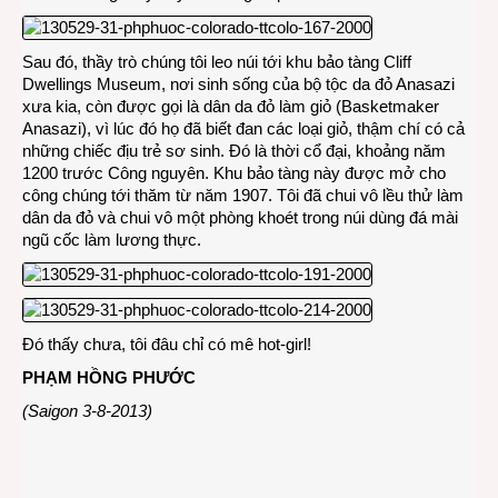
Sau đó, thầy trò chúng tôi leo núi tới khu bảo tàng Cliff
Dwellings Museum, nơi sinh sống của bộ tộc da đỏ Anasazi
xưa kia, còn được gọi là dân da đỏ làm giỏ (Basketmaker
Anasazi), vì lúc đó họ đã biết đan các loại giỏ, thậm chí có cả
những chiếc địu trẻ sơ sinh. Đó là thời cổ đại, khoảng năm
1200 trước Công nguyên. Khu bảo tàng này được mở cho
công chúng tới thăm từ năm 1907. Tôi đã chui vô lều thử làm
dân da đỏ và chui vô một phòng khoét trong núi dùng đá mài
ngũ cốc làm lương thực.
Đó thấy chưa, tôi đâu chỉ có mê hot-girl!
PHẠM HỒNG PHƯỚC
(Saigon 3-8-2013)