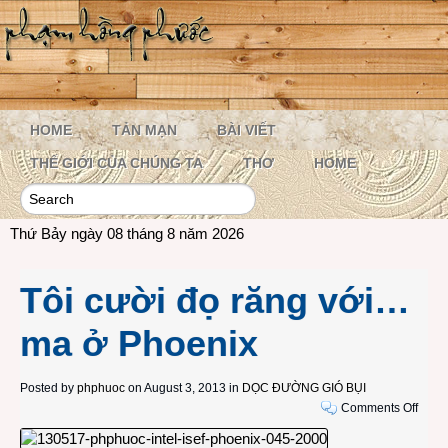
HOME
TẢN MẠN
BÀI VIẾT
THẾ GIỚI CỦA CHÚNG TA
THƠ
HOME
Thứ Bảy ngày 08 tháng 8 năm 2026
Tôi cười đọ răng với…
ma ở Phoenix
Posted by
phphuoc
on August 3, 2013 in
DỌC ĐƯỜNG GIÓ BỤI
on
Comments Off
Tôi
cười