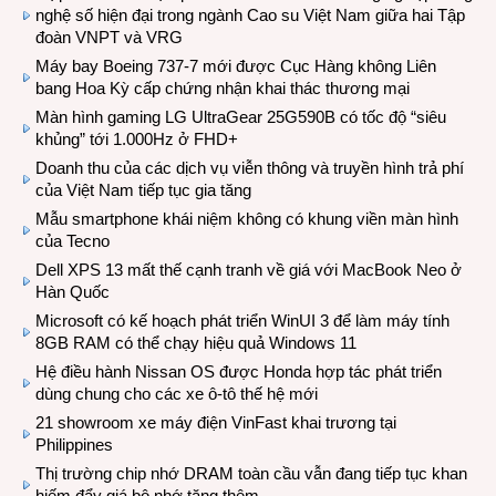
nghệ số hiện đại trong ngành Cao su Việt Nam giữa hai Tập
đoàn VNPT và VRG
Máy bay Boeing 737-7 mới được Cục Hàng không Liên
bang Hoa Kỳ cấp chứng nhận khai thác thương mại
Màn hình gaming LG UltraGear 25G590B có tốc độ “siêu
khủng” tới 1.000Hz ở FHD+
Doanh thu của các dịch vụ viễn thông và truyền hình trả phí
của Việt Nam tiếp tục gia tăng
Mẫu smartphone khái niệm không có khung viền màn hình
của Tecno
Dell XPS 13 mất thế cạnh tranh về giá với MacBook Neo ở
Hàn Quốc
Microsoft có kế hoạch phát triển WinUI 3 để làm máy tính
8GB RAM có thể chạy hiệu quả Windows 11
Hệ điều hành Nissan OS được Honda hợp tác phát triển
dùng chung cho các xe ô-tô thế hệ mới
21 showroom xe máy điện VinFast khai trương tại
Philippines
Thị trường chip nhớ DRAM toàn cầu vẫn đang tiếp tục khan
hiếm đẩy giá bộ nhớ tăng thêm