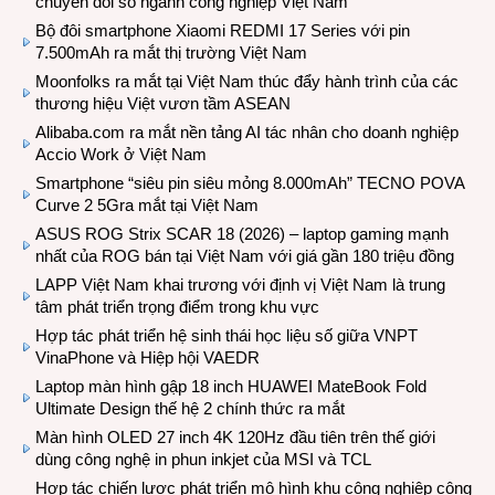
chuyển đổi số ngành công nghiệp Việt Nam
Bộ đôi smartphone Xiaomi REDMI 17 Series với pin
7.500mAh ra mắt thị trường Việt Nam
Moonfolks ra mắt tại Việt Nam thúc đẩy hành trình của các
thương hiệu Việt vươn tầm ASEAN
Alibaba.com ra mắt nền tảng AI tác nhân cho doanh nghiệp
Accio Work ở Việt Nam
Smartphone “siêu pin siêu mỏng 8.000mAh” TECNO POVA
Curve 2 5Gra mắt tại Việt Nam
ASUS ROG Strix SCAR 18 (2026) – laptop gaming mạnh
nhất của ROG bán tại Việt Nam với giá gần 180 triệu đồng
LAPP Việt Nam khai trương với định vị Việt Nam là trung
tâm phát triển trọng điểm trong khu vực
Hợp tác phát triển hệ sinh thái học liệu số giữa VNPT
VinaPhone và Hiệp hội VAEDR
Laptop màn hình gập 18 inch HUAWEI MateBook Fold
Ultimate Design thế hệ 2 chính thức ra mắt
Màn hình OLED 27 inch 4K 120Hz đầu tiên trên thế giới
dùng công nghệ in phun inkjet của MSI và TCL
Hợp tác chiến lược phát triển mô hình khu công nghiệp công