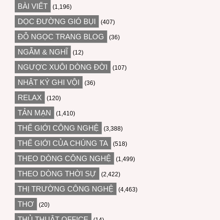
BÀI VIẾT
(1,196)
DỌC ĐƯỜNG GIÓ BỤI
(407)
ĐỖ NGỌC TRANG BLOG
(36)
NGẪM & NGHĨ
(12)
NGƯỢC XUÔI DÒNG ĐỜI
(107)
NHẬT KÝ GHI VỘI
(36)
RELAX
(120)
TẢN MẠN
(1,410)
THẾ GIỚI CÔNG NGHỆ
(3,388)
THẾ GIỚI CỦA CHÚNG TA
(518)
THEO DÒNG CÔNG NGHỆ
(1,499)
THEO DÒNG THỜI SỰ
(2,422)
THỊ TRƯỜNG CÔNG NGHỆ
(4,463)
THƠ
(20)
THỦ THUẬT OFFICE