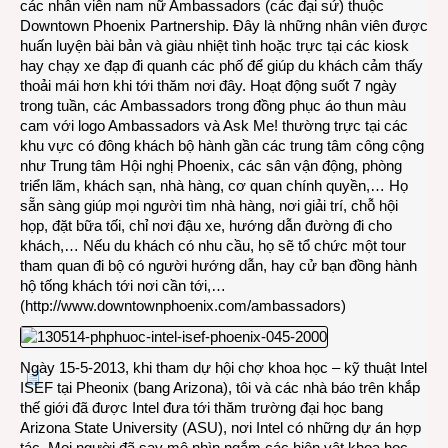
các nhân viên nam nữ Ambassadors (các đại sứ) thuộc
Downtown Phoenix Partnership. Đây là những nhân viên được
huấn luyện bài bản và giàu nhiệt tình hoặc trực tại các kiosk
hay chạy xe đạp đi quanh các phố để giúp du khách cảm thấy
thoải mái hơn khi tới thăm nơi đây. Hoạt động suốt 7 ngày
trong tuần, các Ambassadors trong đồng phục áo thun màu
cam với logo Ambassadors và Ask Me! thường trực tại các
khu vực có đông khách bộ hành gần các trung tâm công cộng
như Trung tâm Hội nghị Phoenix, các sân vận động, phòng
triển lãm, khách sạn, nhà hàng, cơ quan chính quyền,… Họ
sẵn sàng giúp mọi người tìm nhà hàng, nơi giải trí, chỗ hội
họp, đặt bữa tối, chỉ nơi đậu xe, hướng dẫn đường đi cho
khách,… Nếu du khách có nhu cầu, họ sẽ tổ chức một tour
tham quan đi bộ có người hướng dẫn, hay cử bạn đồng hành
hộ tống khách tới nơi cần tới,…
(
http://www.downtownphoenix.com/ambassadors
)
Ngày 15-5-2013, khi tham dự hội chợ khoa học – kỹ thuật Intel
ISEF tại Pheonix (bang Arizona), tôi và các nhà báo trên khắp
thế giới đã được Intel đưa tới thăm trường đại học bang
Arizona State University (ASU), nơi Intel có những dự án hợp
tác. Mọi người đã say mê nhìn ngắm các hiện vật khoa học –