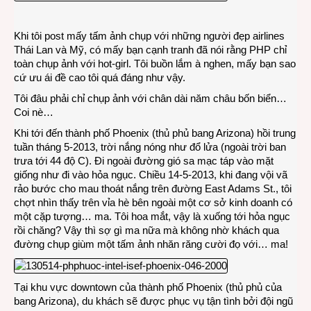
đọ
răng
Khi tôi post mấy tấm ảnh chụp với những người đẹp airlines
với…
Thái Lan và Mỹ, có mấy bạn cạnh tranh đã nói rằng PHP chỉ
ma
toàn chụp ảnh với hot-girl. Tôi buồn lắm à nghen, mấy bạn sao
ở
cứ ưu ái đề cao tôi quá đáng như vậy.
Phoe
Tôi đâu phải chỉ chụp ảnh với chân dài năm châu bốn biển…
Coi nè…
Khi tới đến thành phố Phoenix (thủ phủ bang Arizona) hồi trung
tuần tháng 5-2013, trời nắng nóng như đổ lửa (ngoài trời ban
trưa tới 44 độ C). Đi ngoài đường gió sa mạc táp vào mặt
giống như đi vào hỏa ngục. Chiều 14-5-2013, khi đang vội vã
rảo bước cho mau thoát nắng trên đường East Adams St., tôi
chợt nhìn thấy trên vỉa hè bên ngoài một cơ sở kinh doanh có
một cặp tượng… ma. Tôi hoa mắt, vậy là xuống tới hỏa ngục
rồi chăng? Vậy thì sợ gì ma nữa mà không nhờ khách qua
đường chụp giùm một tấm ảnh nhăn răng cười đọ với… ma!
Tại khu vực downtown của thành phố Phoenix (thủ phủ của
bang Arizona), du khách sẽ được phục vụ tận tình bởi đội ngũ