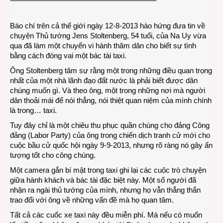
Na
Uy
Báo chí trên cả thế giới ngày 12-8-2013 hào hứng đưa tin về
lái
chuyện Thủ tướng Jens Stoltenberg, 54 tuổi, của Na Uy vừa
taxi
qua đã làm một chuyến vi hành thăm dân cho biết sự tình
bằng cách đóng vai một bác tài taxi.
Ông Stoltenberg tâm sự rằng một trong những điều quan trọng
nhất của một nhà lãnh đạo đất nước là phải biết được dân
chúng muốn gì. Và theo ông, một trong những nơi mà người
dân thoải mái để nói thẳng, nói thiệt quan niệm của mình chính
là trong… taxi.
Tuy đây chỉ là một chiêu thu phục quần chúng cho đảng Công
đảng (Labor Party) của ông trong chiến dịch tranh cử mới cho
cuộc bầu cử quốc hội ngày 9-9-2013, nhưng rõ ràng nó gây ấn
tượng tốt cho công chúng.
Một camera gắn bí mật trong taxi ghi lại các cuộc trò chuyện
giữa hành khách và bác tài đặc biệt này. Một số người đã
nhận ra ngài thủ tướng của mình, nhưng họ vẫn thẳng thắn
trao đổi với ông về những vấn đề mà họ quan tâm.
Tất cả các cuốc xe taxi này đều miễn phí. Mà nếu có muốn