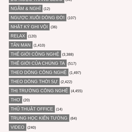
NGẪM & NGHĨ
(12)
NGƯỢC XUÔI DÒNG ĐỜI
(107)
NHẬT KÝ GHI VỘI
(36)
RELAX
(120)
TẢN MẠN
(1,410)
THẾ GIỚI CÔNG NGHỆ
(3,388)
THẾ GIỚI CỦA CHÚNG TA
(517)
THEO DÒNG CÔNG NGHỆ
(1,497)
THEO DÒNG THỜI SỰ
(2,422)
THỊ TRƯỜNG CÔNG NGHỆ
(4,455)
THƠ
(20)
THỦ THUẬT OFFICE
(14)
TRUNG HỌC KIẾN TƯỜNG
(64)
VIDEO
(240)