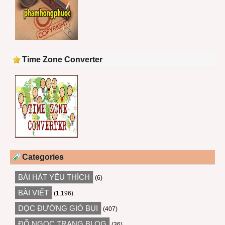
Time Zone Converter
Categories
BÀI HÁT YÊU THÍCH
(6)
BÀI VIẾT
(1,196)
DỌC ĐƯỜNG GIÓ BỤI
(407)
ĐỖ NGỌC TRANG BLOG
(36)