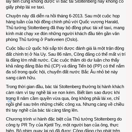
lấy tiền cũng không được vì bác tài Stoltenberg này không có
giấy phép lái xe taxi.
Chuyện này đã diễn ra hồi tháng 6-2013. Sau một cuộc họp
hàng tuần của hội đồng chính phủ với Quốc vương Harald,
Thủ tướng Stoltenberg đã thay bộ đồng phục tài xế taxi, mang
kính mát chạy xe đón những người khách đầu tiên gần văn
phòng Thủ tướng ở Parkveien (Oslo).
Cuộc bầu cử quốc hội sắp tới được đánh giá là một trận động
đất chính trị ở Na Uy. Sau 86 năm, Công đảng có thể mất vị trí
là đảng lớn nhất nước. Các cuộc thăm dò dư luận cho thấy
khả năng đảng Bảo thủ (CP) và đảng Tiến bộ (PP) có thể nắm
đa số trong quốc hội, chuyển đất nước Bắc Âu nhỏ bé này
sang cánh hữu.
Trong thời gian đầu, bác tài Stoltenberg thường bị hành khách
càm ràm vì tay nghề lái xe non kém. Biết làm sao được khi
trong 8 năm cầm quyền vừa qua, ông không phải lái xe, chỉ
ngồi ghế sau trên những chiếc công xa. Nhưng càng về chiều
thì tay nghề của bác tài càng tăng lên.
Chương trình vi hành đặc biệt của Thủ tướng Stoltenberg do
công ty PR Try của Kjetil Try, một người bạn của ông, thực
hiện. Bộ phim quay lại nó đã được Công đảng cho phát trên