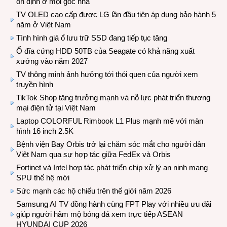
ổn định ở mọi góc nhà
TV OLED cao cấp được LG lần đầu tiên áp dụng bảo hành 5
năm ở Việt Nam
Tình hình giá ổ lưu trữ SSD đang tiếp tục tăng
Ổ đĩa cứng HDD 50TB của Seagate có khả năng xuất
xưởng vào năm 2027
TV thông minh ảnh hưởng tới thói quen của người xem
truyền hình
TikTok Shop tăng trưởng mạnh và nỗ lực phát triển thương
mại điện tử tại Việt Nam
Laptop COLORFUL Rimbook L1 Plus mạnh mẽ với màn
hình 16 inch 2.5K
Bệnh viện Bay Orbis trở lại chăm sóc mắt cho người dân
Việt Nam qua sự hợp tác giữa FedEx và Orbis
Fortinet và Intel hợp tác phát triển chip xử lý an ninh mạng
SPU thế hệ mới
Sức mạnh các hộ chiếu trên thế giới năm 2026
Samsung AI TV đồng hành cùng FPT Play với nhiều ưu đãi
giúp người hâm mộ bóng đá xem trực tiếp ASEAN
HYUNDAI CUP 2026