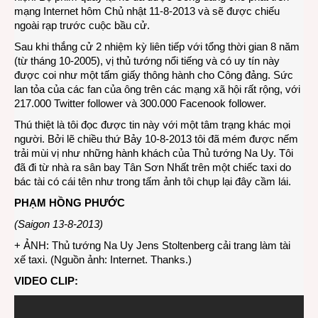
mạng Internet hôm Chủ nhật 11-8-2013 và sẽ được chiếu
ngoài rạp trước cuộc bầu cử.
Sau khi thắng cử 2 nhiệm kỳ liên tiếp với tổng thời gian 8 năm
(từ tháng 10-2005), vị thủ tướng nổi tiếng và có uy tín này
được coi như một tấm giấy thông hành cho Công đảng. Sức
lan tỏa của các fan của ông trên các mạng xã hội rất rộng, với
217.000 Twitter follower và 300.000 Facenook follower.
Thú thiệt là tôi đọc được tin này với một tâm trạng khác mọi
người. Bởi lẽ chiều thứ Bảy 10-8-2013 tôi đã mém được nếm
trải mùi vị như những hành khách của Thủ tướng Na Uy. Tôi
đã đi từ nhà ra sân bay Tân Sơn Nhất trên một chiếc taxi do
bác tài có cái tên như trong tấm ảnh tôi chụp lại đây cầm lái.
PHẠM HỒNG PHƯỚC
(Saigon 13-8-2013)
+ ẢNH: Thủ tướng Na Uy Jens Stoltenberg cải trang làm tài
xế taxi. (Nguồn ảnh: Internet. Thanks.)
VIDEO CLIP: