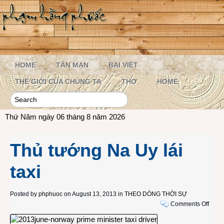
HOME
TẢN MẠN
BÀI VIẾT
THẾ GIỚI CỦA CHÚNG TA
THƠ
HOME
Thứ Năm ngày 06 tháng 8 năm 2026
Thủ tướng Na Uy lái
taxi
Posted by
phphuoc
on August 13, 2013 in
THEO DÒNG THỜI SỰ
on
Comments Off
Thủ
tướn