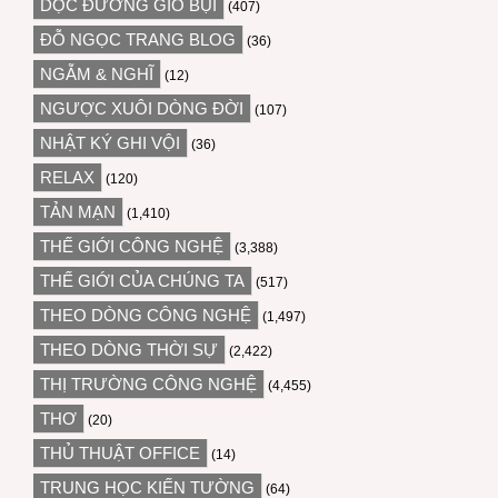
DỌC ĐƯỜNG GIÓ BỤI
(407)
ĐỖ NGỌC TRANG BLOG
(36)
NGẪM & NGHĨ
(12)
NGƯỢC XUÔI DÒNG ĐỜI
(107)
NHẬT KÝ GHI VỘI
(36)
RELAX
(120)
TẢN MẠN
(1,410)
THẾ GIỚI CÔNG NGHỆ
(3,388)
THẾ GIỚI CỦA CHÚNG TA
(517)
THEO DÒNG CÔNG NGHỆ
(1,497)
THEO DÒNG THỜI SỰ
(2,422)
THỊ TRƯỜNG CÔNG NGHỆ
(4,455)
THƠ
(20)
THỦ THUẬT OFFICE
(14)
TRUNG HỌC KIẾN TƯỜNG
(64)