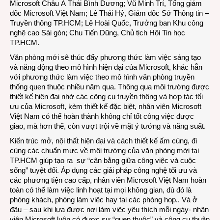
Microsoft Châu Á Thái Bình Dương; Vũ Minh Trí, Tổng giám
đốc Microsoft Việt Nam; Lê Thái Hỷ, Giám đốc Sở Thông tin –
Truyền thông TP.HCM; Lê Hoài Quốc, Trưởng ban Khu công
nghệ cao Sài gòn; Chu Tiến Dũng, Chủ tịch Hội Tin học
TP.HCM.
Văn phòng mới sẽ thúc đẩy phương thức làm việc sáng tạo
và năng động theo mô hình hiện đại của Microsoft, khác hẳn
với phương thức làm việc theo mô hình văn phòng truyền
thống quen thuộc nhiều năm qua. Thông qua môi trường được
thiết kế hiện đại nhờ các công cụ truyền thông và hợp tác tối
ưu của Microsoft, kèm thiết kế đặc biệt, nhân viên Microsoft
Việt Nam có thể hoàn thành không chỉ tốt công việc được
giao, mà hơn thế, còn vượt trội về mặt ý tưởng và năng suất.
Kiến trúc mở, nội thất hiện đại và cách thiết kế ấm cúng, đi
cùng các chuẩn mực về môi trường của văn phòng mới tại
TP.HCM giúp tạo ra sự “cân bằng giữa công việc và cuộc
sống” tuyệt đối. Áp dụng các giải pháp công nghệ tối ưu và
các phương tiện cao cấp, nhân viên Microsoft Việt Nam hoàn
toàn có thể làm việc linh hoạt tại mọi không gian, dù đó là
phòng khách, phòng làm việc hay tại các phòng họp.. Và ở
đâu – sau khi lựa được nơi làm việc yêu thích mỗi ngày- nhân
viên Microsoft luôn có được sự “quen thuộc” và công cụ thuận