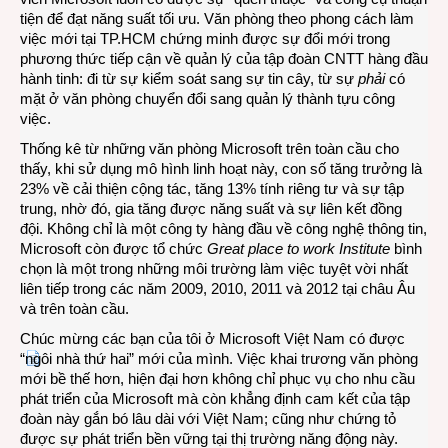
tiện để đạt năng suất tối ưu. Văn phòng theo phong cách làm
việc mới tại TP.HCM chứng minh được sự đổi mới trong
phương thức tiếp cận về quản lý của tập đoàn CNTT hàng đầu
hành tinh: đi từ sự kiểm soát sang sự tin cây, từ sự
phải
có
mặt ở văn phòng chuyển đổi sang quản lý thành tựu công
việc.
Thống kê từ những văn phòng Microsoft trên toàn cầu cho
thấy, khi sử dụng mô hình linh hoạt này, con số tăng trưởng là
23% về cải thiện cộng tác, tăng 13% tính riêng tư và sự tập
trung, nhờ đó, gia tăng được năng suất và sự liên kết đồng
đội. Không chỉ là một công ty hàng đầu về công nghệ thông tin,
Microsoft còn được tổ chức
Great place to work Institute
bình
chọn là một trong những môi trường làm việc tuyệt vời nhất
liên tiếp trong các năm 2009, 2010, 2011 và 2012 tại châu Âu
và trên toàn cầu.
Chúc mừng các bạn của tôi ở Microsoft Việt Nam có được
“ngôi nhà thứ hai” mới của mình. Việc khai trương văn phòng
mới bề thế hơn, hiện đại hơn không chỉ phục vụ cho nhu cầu
phát triển của Microsoft mà còn khẳng định cam kết của tập
đoàn này gắn bó lâu dài với Việt Nam; cũng như chứng tỏ
được sự phát triển bền vững tại thị trường năng động này.