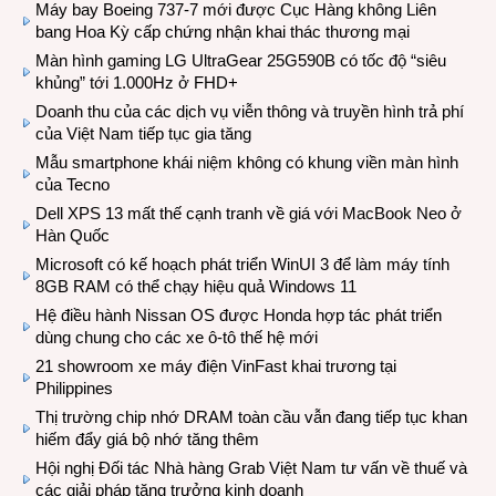
Máy bay Boeing 737-7 mới được Cục Hàng không Liên
bang Hoa Kỳ cấp chứng nhận khai thác thương mại
Màn hình gaming LG UltraGear 25G590B có tốc độ “siêu
khủng” tới 1.000Hz ở FHD+
Doanh thu của các dịch vụ viễn thông và truyền hình trả phí
của Việt Nam tiếp tục gia tăng
Mẫu smartphone khái niệm không có khung viền màn hình
của Tecno
Dell XPS 13 mất thế cạnh tranh về giá với MacBook Neo ở
Hàn Quốc
Microsoft có kế hoạch phát triển WinUI 3 để làm máy tính
8GB RAM có thể chạy hiệu quả Windows 11
Hệ điều hành Nissan OS được Honda hợp tác phát triển
dùng chung cho các xe ô-tô thế hệ mới
21 showroom xe máy điện VinFast khai trương tại
Philippines
Thị trường chip nhớ DRAM toàn cầu vẫn đang tiếp tục khan
hiếm đẩy giá bộ nhớ tăng thêm
Hội nghị Đối tác Nhà hàng Grab Việt Nam tư vấn về thuế và
các giải pháp tăng trưởng kinh doanh