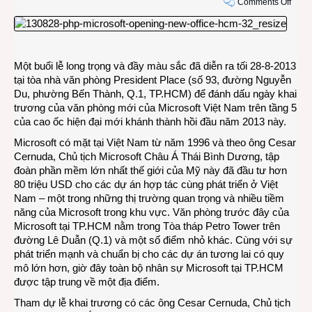
on
Comments Off
Micro
Việt
Nam
khai
Một buổi lễ long trọng và đầy màu sắc đã diễn ra tối 28-8-2013
trươn
tại tòa nhà văn phòng President Place (số 93, đường Nguyễn
văn
Du, phường Bến Thành, Q.1, TP.HCM) để đánh dấu ngày khai
phòn
trương của văn phòng mới của Microsoft Việt Nam trên tầng 5
mới
của cao ốc hiện đại mới khánh thành hồi đầu năm 2013 này.
tại
Saig
Microsoft có mặt tại Việt Nam từ năm 1996 và theo ông Cesar
Cernuda, Chủ tịch Microsoft Châu Á Thái Bình Dương, tập
đoàn phần mềm lớn nhất thế giới của Mỹ này đã đầu tư hơn
80 triệu USD cho các dự án hợp tác cùng phát triển ở Việt
Nam – một trong những thị trường quan trọng và nhiều tiềm
năng của Microsoft trong khu vực. Văn phòng trước đây của
Microsoft tại TP.HCM nằm trong Tòa tháp Petro Tower trên
đường Lê Duẫn (Q.1) và một số điểm nhỏ khác. Cùng với sự
phát triển mạnh và chuẩn bị cho các dự án tương lai có quy
mô lớn hơn, giờ đây toàn bộ nhân sự Microsoft tại TP.HCM
được tập trung về một địa điểm.
Tham dự lễ khai trương có các ông Cesar Cernuda, Chủ tịch